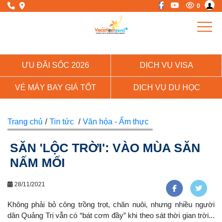
0
ƯU ĐÃI SỐC 2026
DỊCH VỤ VISA
VÉ MÁY BAY GIÁ TỐT
DỊCH VỤ DU HỌC
Trang chủ
/
Tin tức
/
Văn hóa - Ẩm thực
SĂN 'LỘC TRỜI': VÀO MÙA SĂN
NẤM MỐI
28/11/2021
Không phải bỏ công trồng trọt, chăn nuôi, nhưng nhiều người
dân Quảng Trị vẫn có “bát cơm đầy” khi theo sát thời gian trời...