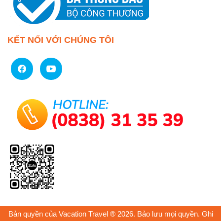
KẾT NỐI VỚI CHÚNG TÔI
Bản quyền của Vacation Travel ® 2026. Bảo lưu mọi quyền. Ghi