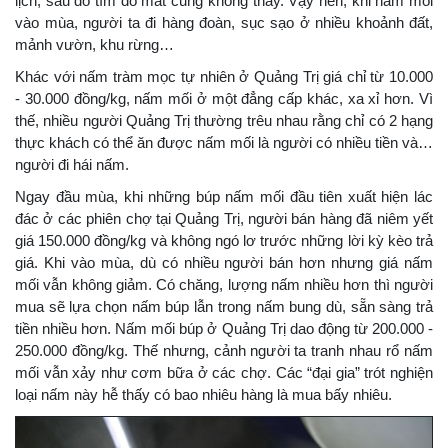
lịch, sau đó tìm đỏ mắt cũng không thấy. Vậy nên, khi nấm mối
vào mùa, người ta đi hàng đoàn, sục sạo ở nhiều khoảnh đất,
mảnh vườn, khu rừng…
Khác với nấm tràm mọc tự nhiên ở Quảng Trị giá chỉ từ 10.000
- 30.000 đồng/kg, nấm mối ở một đẳng cấp khác, xa xỉ hơn. Vì
thế, nhiều người Quảng Trị thường trêu nhau rằng chỉ có 2 hạng
thực khách có thể ăn được nấm mối là người có nhiều tiền và…
người đi hái nấm.
Ngay đầu mùa, khi những búp nấm mối đầu tiên xuất hiện lác
đác ở các phiên chợ tại Quảng Trị, người bán hàng đã niêm yết
giá 150.000 đồng/kg và không ngó lơ trước những lời kỳ kèo trả
giá. Khi vào mùa, dù có nhiều người bán hơn nhưng giá nấm
mối vẫn không giảm. Có chăng, lượng nấm nhiều hơn thì người
mua sẽ lựa chọn nấm búp lẫn trong nấm bung dù, sẵn sàng trả
tiền nhiều hơn. Nấm mối búp ở Quảng Trị dao động từ 200.000 -
250.000 đồng/kg. Thế nhưng, cảnh người ta tranh nhau rổ nấm
mối vẫn xảy như cơm bữa ở các chợ. Các “đại gia” trót nghiện
loại nấm này hễ thấy có bao nhiêu hàng là mua bấy nhiêu.