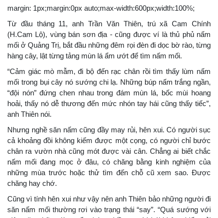
margin: 1px;margin:0px auto;max-width:600px;width:100%;
Từ đầu tháng 11, anh Trần Văn Thiên, trú xã Cam Chính
(H.Cam Lộ), vùng bán sơn địa - cũng được ví là thủ phủ nấm
mối ở Quảng Trị, bắt đầu những đêm rọi đèn đi dọc bờ rào, từng
hàng cây, lật từng tảng mùn lá ẩm ướt để tìm nấm mối.
“Cảm giác mò mẫm, đi bộ đến rạc chân rồi tìm thấy lùm nấm
mối trong bụi cây nó sướng chi lạ. Những búp nấm trắng ngần,
“đội nón” đứng chen nhau trong đám mùn lá, bốc mùi hoang
hoải, thấy nó dễ thương đến mức nhón tay hái cũng thấy tiếc”,
anh Thiên nói.
Nhưng nghề săn nấm cũng đầy may rủi, hên xui. Có người sục
cả khoảng đồi không kiếm được một cọng, có người chỉ bước
chân ra vườn nhà cũng mót được vài cân. Chẳng ai biết chắc
nấm mối đang mọc ở đâu, có chăng bằng kinh nghiệm của
những mùa trước hoặc thử tìm đến chỗ cũ xem sao. Được
chăng hay chớ.
Cũng vì tính hên xui như vậy nên anh Thiên bảo những người đi
săn nấm mối thường rơi vào trạng thái “say”. “Quá sướng với