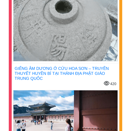
GIẾNG ÂM DƯƠNG Ở CỬU HOA SƠN – TRUYỀN
THUYẾT HUYỀN BÍ TẠI THÁNH ĐỊA PHẬT GIÁO
TRUNG QUỐC
420