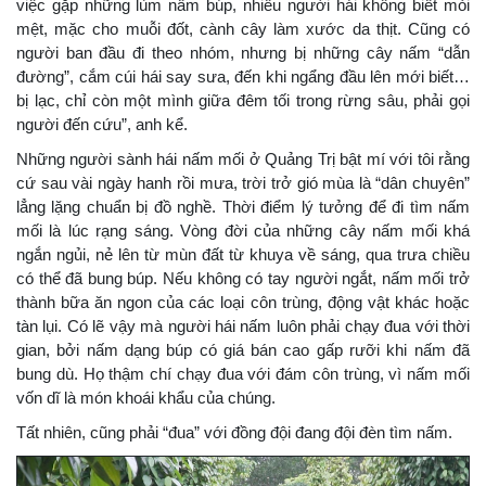
việc gặp những lùm nấm búp, nhiều người hái không biết mỏi
mệt, mặc cho muỗi đốt, cành cây làm xước da thịt. Cũng có
người ban đầu đi theo nhóm, nhưng bị những cây nấm “dẫn
đường”, cắm cúi hái say sưa, đến khi ngẩng đầu lên mới biết…
bị lạc, chỉ còn một mình giữa đêm tối trong rừng sâu, phải gọi
người đến cứu”, anh kể.
Những người sành hái nấm mối ở Quảng Trị bật mí với tôi rằng
cứ sau vài ngày hanh rồi mưa, trời trở gió mùa là “dân chuyên”
lẳng lặng chuẩn bị đồ nghề. Thời điểm lý tưởng để đi tìm nấm
mối là lúc rạng sáng. Vòng đời của những cây nấm mối khá
ngắn ngủi, nẻ lên từ mùn đất từ khuya về sáng, qua trưa chiều
có thể đã bung búp. Nếu không có tay người ngắt, nấm mối trở
thành bữa ăn ngon của các loại côn trùng, động vật khác hoặc
tàn lụi. Có lẽ vậy mà người hái nấm luôn phải chạy đua với thời
gian, bởi nấm dạng búp có giá bán cao gấp rưỡi khi nấm đã
bung dù. Họ thậm chí chạy đua với đám côn trùng, vì nấm mối
vốn dĩ là món khoái khẩu của chúng.
Tất nhiên, cũng phải “đua” với đồng đội đang đội đèn tìm nấm.