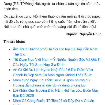
Dung (P.5, TP.Đông Hà), người tự nhận là dân nghiện nấm mối,
phân tích.
Có cầu ắt có cung. Nỗi thèm thuồng nấm mối ấy thôi thúc người
hái đổ vào rừng sục sạo với những cuộc “làm chơi, ăn thiệt”.
Nói như dân nhà quê, mới mở mắt, sáng trời đã có tiền triệu!
Nguồn: Nguyễn Phúc
Tin tức khác:
Ẩm Thực Đường Phố Hà Nội Lọt Top 10 Hấp Dẫn Nhất
Thế Giới
Tết Đoan Ngọ Việt Nam – Ý Nghĩa, Nguồn Gốc Và Giá Trị
Của Ngày Tết Sum Họp Gia Đình
Ăn Gì Khi Du Lịch Kyoto Nhật Bản? 6 Địa Điểm Vừa
Check-in Đẹp Vừa Có Món Ngon Không Thể Bỏ Lỡ
Mâm cúng ngày vía Thần Tài 2026 gồm những gì?
Hướng dẫn chuẩn lễ, đầy đủ và đúng phong tục
Lời Khấn Khai Trương Đầu Năm Hút Tài Lộc, Buôn May
Bán Đắt 2026
Mâm Cỗ Cúng Rước Tổ Tiên 29 tết Đầy Đủ & Chuẩn