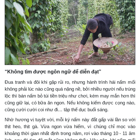
“Không tìm được ngôn ngữ để diễn đạt”
Đua tranh và đôi khi gặp rủi ro, nhưng hành trình hái nấm mối
không phải lúc nào cũng quá nặng nề, bởi nhiều người nếu trúng
lộc thì bán nấm bỏ túi tiền triệu như chơi, kém may mắn hơn thì
cũng giữ lại, có bữa ăn ngon. Nếu không kiếm được cọng nào,
cũng cười cười coi như đi… tập thể dục buổi sáng.
Nhờ hương vị tuyệt vời, mỗi ký nấm này đắt gấp vài lần so với
thịt heo, thịt gà. Vừa ngon vừa hiếm, vì chúng chỉ mọc vào
khoảng thời gian nhất định trong năm, rơi vào tháng 10 - 11 âm