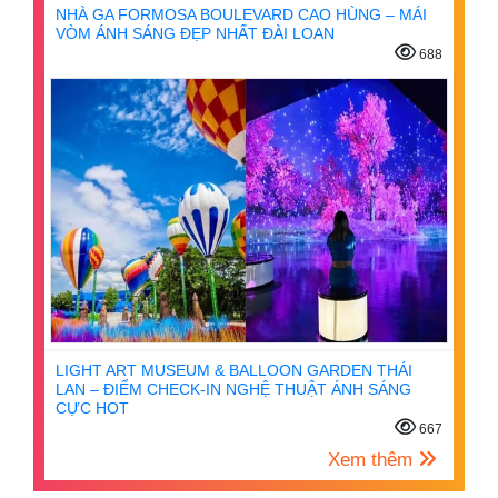
NHÀ GA FORMOSA BOULEVARD CAO HÙNG – MÁI
VÒM ÁNH SÁNG ĐẸP NHẤT ĐÀI LOAN
688
LIGHT ART MUSEUM & BALLOON GARDEN THÁI
LAN – ĐIỂM CHECK-IN NGHỆ THUẬT ÁNH SÁNG
CỰC HOT
667
Xem thêm