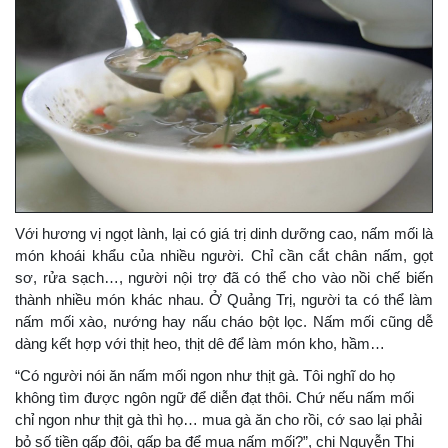
Với hương vị ngọt lành, lại có giá trị dinh dưỡng cao, nấm mối là
món khoái khẩu của nhiều người. Chỉ cần cắt chân nấm, gọt
sơ, rửa sạch…, người nội trợ đã có thể cho vào nồi chế biến
thành nhiều món khác nhau. Ở Quảng Trị, người ta có thể làm
nấm mối xào, nướng hay nấu cháo bột lọc. Nấm mối cũng dễ
dàng kết hợp với thịt heo, thịt dê để làm món kho, hầm…
“Có người nói ăn nấm mối ngon như thịt gà. Tôi nghĩ do họ
không tìm được ngôn ngữ để diễn đạt thôi. Chứ nếu nấm mối
chỉ ngon như thịt gà thì họ… mua gà ăn cho rồi, cớ sao lại phải
bỏ số tiền gấp đôi, gấp ba để mua nấm mối?”, chị Nguyễn Thị