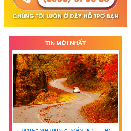
TIN MỚI NHẤT
DU LỊCH MỸ MÙA THU 2025: NGẮM LÁ ĐỎ, THAM