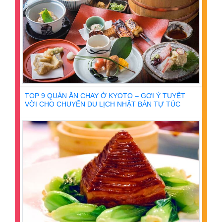
TOP 9 QUÁN ĂN CHAY Ở KYOTO – GỢI Ý TUYỆT
VỜI CHO CHUYẾN DU LỊCH NHẬT BẢN TỰ TÚC