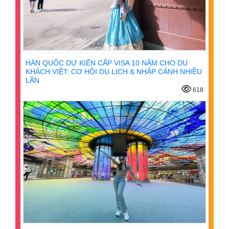
HÀN QUỐC DỰ KIẾN CẤP VISA 10 NĂM CHO DU
KHÁCH VIỆT: CƠ HỘI DU LỊCH & NHẬP CẢNH NHIỀU
LẦN
618