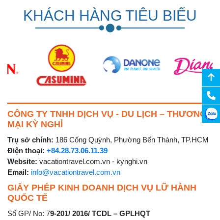
KHÁCH HÀNG TIÊU BIỂU
CÔNG TY TNHH DỊCH VỤ - DU LỊCH – THƯƠNG
MẠI KỲ NGHỈ
Trụ sở chính:
186 Cống Quỳnh, Phường Bến Thành, TP.HCM
Điện thoại:
+84.28.73.06.11.39
Website:
vacationtravel.com.vn - kynghi.vn
Email:
info@vacationtravel.com.vn
GIẤY PHÉP KINH DOANH DỊCH VỤ LỮ HÀNH
QUỐC TẾ
Số GP/ No: 7
9-201/ 2016/ TCDL – GPLHQT