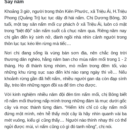
Say nấm
Khoảng 3 giờ, người trong thôn Kiên Phước, xã Triệu Ái, H.Triệu
Phong (Quảng Trị) lục tục dậy đi hái nấm. Chị Dương Bông, 30
tuổi, một tay săn nấm mối cự phách ở xã Triệu Ái, luôn có mặt
trong “biệt đội” săn nấm suốt cả chục năm qua. Riêng năm nay
chị gần đến kỳ sinh nở, đành ngồi nhà nhìn cảnh người trong
thôn lục tục kéo lên rừng mà tiếc…
Nơi chị đang sống là vùng bán sơn địa, nên chắc ông trời
thương dân nghèo, hằng năm ban cho mùa nấm mối trong 1 - 2
tháng. Họ đi thành từng nhóm, mò mẫm trong đêm tối, vào
những khu rừng sục sạo đến khi nào rạng ngày thì về… Nếu
khoảnh rừng gần đã hết nấm, nhiều người gan dạ còn đạp sình
lầy, trèo lên những ngọn đồi xa để tìm cho được.
Với kinh nghiệm nhiều năm đội đèn tìm nấm mối, chị Bông biết
rõ nấm mối thường nấp mình trong những đám lá mục dưới gốc
cây và mọc thành từng đám. “Hiếm khi chỉ có cây nấm mối
đứng một mình, nên hễ thấy một cây là hãy nhìn quanh vài ba
mét vuông, kiểu gì cũng thấy… Người nào thính nhạy thì có thể
ngửi được mùi, vì nấm cũng có gì đó tanh nồng”, chị nói.