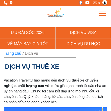
0
ƯU ĐÃI SỐC 2026
DỊCH VỤ VISA
VÉ MÁY BAY GIÁ TỐT
DỊCH VỤ DU HỌC
Trang chủ
/
Dịch vụ
DỊCH VỤ THUÊ XE
Vacation Travel tự hào mang đến
dịch vụ thuê xe chuyên
nghiệp, chất lượng cao
với mức giá cạnh tranh từ các nhà xe
uy tín hàng đầu. Chúng tôi cam kết đáp ứng mọi nhu cầu di
chuyển của Quý khách hàng, từ các chuyến công tác, du lịch
cá nhân đến các đoàn khách lớn.