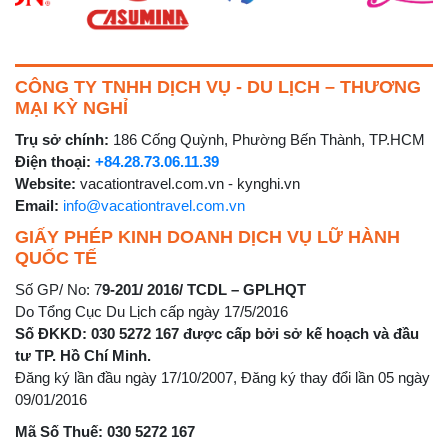
CÔNG TY TNHH DỊCH VỤ - DU LỊCH – THƯƠNG
MẠI KỲ NGHỈ
Trụ sở chính:
186 Cống Quỳnh, Phường Bến Thành, TP.HCM
Điện thoại:
+84.28.73.06.11.39
Website:
vacationtravel.com.vn - kynghi.vn
Email:
info@vacationtravel.com.vn
GIẤY PHÉP KINH DOANH DỊCH VỤ LỮ HÀNH
QUỐC TẾ
Số GP/ No: 7
9-201/ 2016/ TCDL – GPLHQT
Do Tổng Cục Du Lịch cấp ngày 17/5/2016
Số ĐKKD: 030 5272 167 được cấp bởi sở kế hoạch và đầu
tư TP. Hồ Chí Minh.
Đăng ký lần đầu ngày 17/10/2007, Đăng ký thay đổi lần 05 ngày
09/01/2016
Mã Số Thuế: 030 5272 167