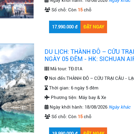
Ngày khởi hành:
16/08/2026
Ngày khác
Số chỗ:
Còn
15
chỗ
DU LỊCH: THÀNH ĐÔ – CỬU TRẠI
NGÀY 05 ĐÊM - HK: SICHUAN AI
Mã tour:
TĐ.01A
Nơi đến:
THÀNH ĐÔ – CỬU TRẠI CÂU - LẠ
Thời gian:
6 ngày 5 đêm
Phương tiện:
Máy bay & Xe
Ngày khởi hành:
18/08/2026
Ngày khác
Số chỗ:
Còn
15
chỗ