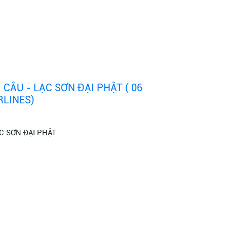
 CÂU - LẠC SƠN ĐẠI PHẬT ( 06
RLINES)
C SƠN ĐẠI PHẬT