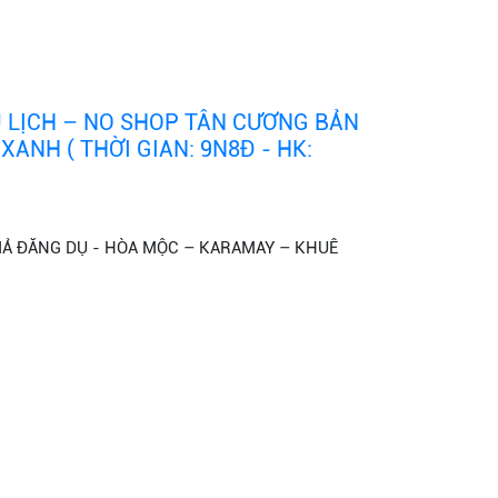
 LỊCH – NO SHOP TÂN CƯƠNG BẢN
ANH ( THỜI GIAN: 9N8Đ - HK:
IẢ ĐĂNG DỤ - HÒA MỘC – KARAMAY – KHUÊ