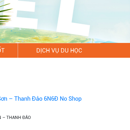
ỐT
DỊCH VỤ DU HỌC
 Sơn – Thanh Đảo 6N6Đ No Shop
N – THANH ĐẢO