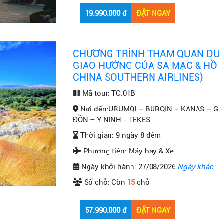
CHƯƠNG TRÌNH THAM QUAN DU
GIAO HƯỞNG CỦA SA MẠC & HỒ X
CHINA SOUTHERN AIRLINES)
Mã tour:
TC.01B
Nơi đến:
URUMQI – BURQIN – KANAS – G
ĐỒN – Y NINH - TEKES
Thời gian:
9 ngày 8 đêm
Phương tiện:
Máy bay & Xe
Ngày khởi hành:
27/08/2026
Ngày khác
Số chỗ:
Còn
15
chỗ