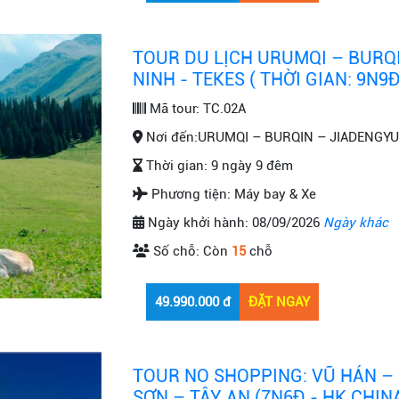
TOUR DU LỊCH URUMQI – BURQ
NINH - TEKES ( THỜI GIAN: 9N9Đ
Mã tour:
TC.02A
Nơi đến:
URUMQI – BURQIN – JIADENGYU 
Thời gian:
9 ngày 9 đêm
Phương tiện:
Máy bay & Xe
Ngày khởi hành:
08/09/2026
Ngày khác
Số chỗ:
Còn
15
chỗ
TOUR NO SHOPPING: VŨ HÁN –
SƠN – TÂY AN (7N6Đ - HK CHIN