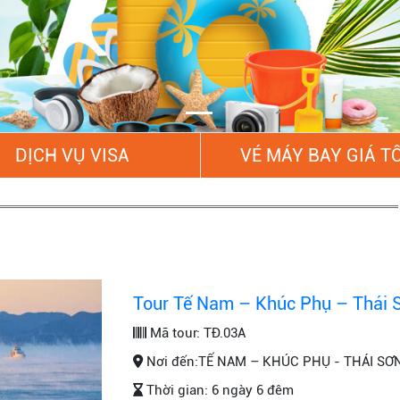
DỊCH VỤ VISA
VÉ MÁY BAY GIÁ T
Tour Tế Nam – Khúc Phụ – Thái
Mã tour:
TĐ.03A
Nơi đến:
TẾ NAM – KHÚC PHỤ - THÁI SƠ
Thời gian:
6 ngày 6 đêm