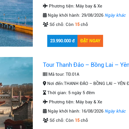
Phương tiện:
Máy bay & Xe
Ngày khởi hành:
29/08/2026
Ngày khác
Số chỗ:
Còn
15
chỗ
Tour Thanh Đảo – Bồng Lai – Yên
Mã tour:
TĐ.01A
Nơi đến:
THANH ĐẢO – BỒNG LAI – YÊN Đ
Thời gian:
5 ngày 5 đêm
Phương tiện:
Máy bay & Xe
Ngày khởi hành:
16/08/2026
Ngày khác
Số chỗ:
Còn
15
chỗ