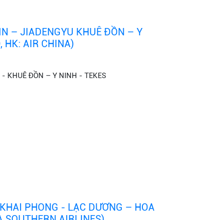
IN – JIADENGYU KHUÊ ĐỒN – Y
, HK: AIR CHINA)
- KHUÊ ĐỒN – Y NINH - TEKES
 KHAI PHONG - LẠC DƯƠNG – HOA
A SOUTHERN AIRLINES)