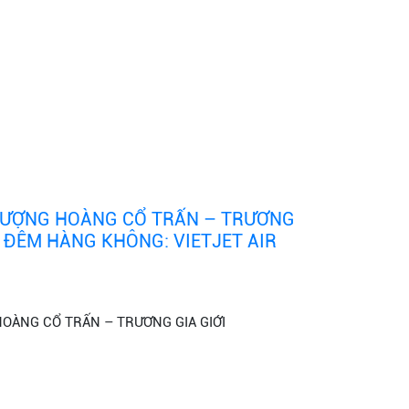
PHƯỢNG HOÀNG CỔ TRẤN – TRƯƠNG
05 ĐÊM HÀNG KHÔNG: VIETJET AIR
HOÀNG CỔ TRẤN – TRƯƠNG GIA GIỚI