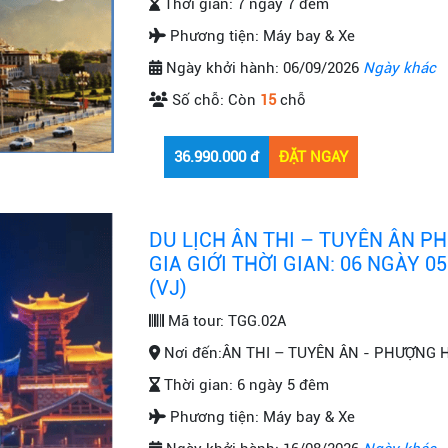
Thời gian:
7 ngày 7 đêm
Phương tiện:
Máy bay & Xe
Ngày khởi hành:
06/09/2026
Ngày khác
Số chỗ:
Còn
15
chỗ
DU LỊCH ÂN THI – TUYÊN ÂN 
GIA GIỚI THỜI GIAN: 06 NGÀY 
(VJ)
Mã tour:
TGG.02A
Nơi đến:
ÂN THI – TUYÊN ÂN - PHƯỢNG 
Thời gian:
6 ngày 5 đêm
Phương tiện:
Máy bay & Xe