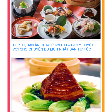
TOP 9 QUÁN ĂN CHAY Ở KYOTO – GỢI Ý TUYỆT
VỜI CHO CHUYẾN DU LỊCH NHẬT BẢN TỰ TÚC