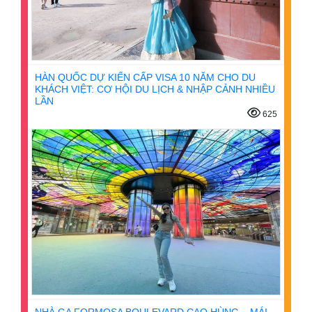
HÀN QUỐC DỰ KIẾN CẤP VISA 10 NĂM CHO DU
KHÁCH VIỆT: CƠ HỘI DU LỊCH & NHẬP CẢNH NHIỀU
LẦN
625