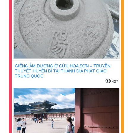
GIẾNG ÂM DƯƠNG Ở CỬU HOA SƠN – TRUYỀN
THUYẾT HUYỀN BÍ TẠI THÁNH ĐỊA PHẬT GIÁO
TRUNG QUỐC
437