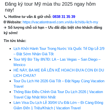
Đăng ký tour Mỹ mùa thu 2025 ngay hôm
nay!
📞
Hotline tư vấn & giữ chỗ
:
0838 31 35 39
🌐
Website
:
https://vacationtravel.com.vn/du-lich/du-lich-my
✈️
Số lượng chỗ có hạn – Ưu đãi đặc biệt cho khách đăng
ký sớm!
Tin tức khác:
Lịch Khởi Hành Tour Trong Nước Và Quốc Tế Dịp Lễ 2/9
– Đặt Sớm Nhận Giá Tốt
Tour Mỹ Bờ Tây 8N7Đ: LA – Las Vegas – San Diego –
Mexico
HÈ NÀY, BA MẸ ĐÃ LÊN KẾ HOẠCH ĐƯA CON ĐI DU
LỊCH CHƯA?
Tour Du Lịch Hè 2026 Giá Tốt – Đặt Ngay Cùng Vacation
Travel
Thông Báo Điều Chỉnh Giá Tour Du Lịch 2026 | Vacation
Travel Cập Nhật Mới Nhất
Làm Visa Du Lịch Lễ 30/04 Ưu Đãi Lớn – Đi Càng Đông
Giảm Đến 1 Triệu/Khách | Vacation Travel