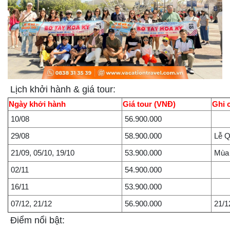
Lịch khởi hành & giá tour:
Ngày khởi hành
Giá tour (VNĐ)
Ghi 
10/08
56.900.000
29/08
58.900.000
Lễ 
21/09, 05/10, 19/10
53.900.000
Mùa 
02/11
54.900.000
16/11
53.900.000
07/12, 21/12
56.900.000
21/1
Điểm nổi bật: