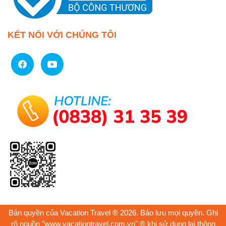
KẾT NỐI VỚI CHÚNG TÔI
Bản quyền của Vacation Travel ® 2026. Bảo lưu mọi quyền. Ghi
rõ nguồn "www.vacationtravel.com.vn" ® khi sử dụng lại thông