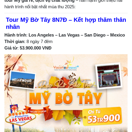
tour Mỹ giá rẻ, dịch vụ chất lượng
– hân hạnh giới thiệu hai
hành trình nổi bật nhất mùa thu 2025:
Tour Mỹ Bờ Tây 8N7Đ – Kết hợp thăm thân
nhân
Hành trình
:
Los Angeles – Las Vegas – San Diego – Mexico
Thời gian
: 8 ngày 7 đêm
Giá từ
:
53.900.000 VNĐ