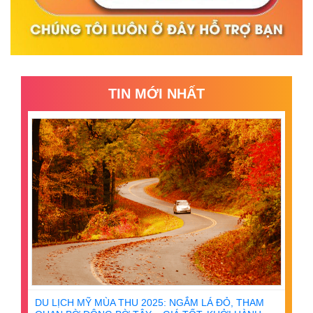
TIN MỚI NHẤT
DU LỊCH MỸ MÙA THU 2025: NGẮM LÁ ĐỎ, THAM