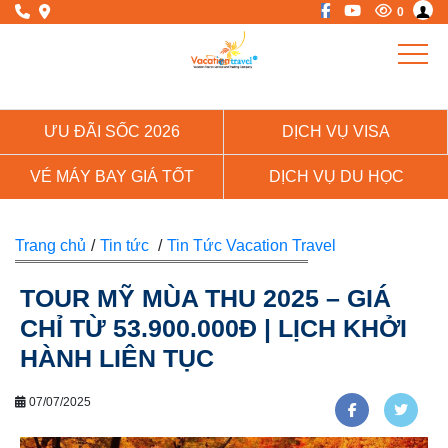
0
ƯU ĐÃI SỐC 2026
DỊCH VỤ VISA
VÉ MÁY BAY GIÁ TỐT
DỊCH VỤ DU HỌC
Trang chủ
/
Tin tức
/
Tin Tức Vacation Travel
TOUR MỸ MÙA THU 2025 – GIÁ
CHỈ TỪ 53.900.000Đ | LỊCH KHỞI
HÀNH LIÊN TỤC
07/07/2025