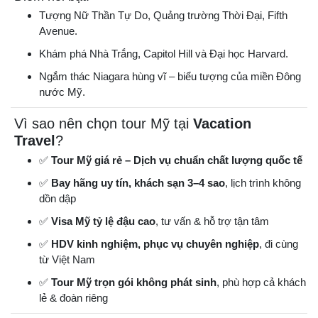
Tượng Nữ Thần Tự Do, Quảng trường Thời Đại, Fifth
Avenue.
Khám phá Nhà Trắng, Capitol Hill và Đại học Harvard.
Ngắm thác Niagara hùng vĩ – biểu tượng của miền Đông
nước Mỹ.
Vì sao nên chọn tour Mỹ tại
Vacation
Travel
?
✅
Tour Mỹ giá rẻ – Dịch vụ chuẩn chất lượng quốc tế
✅
Bay hãng uy tín, khách sạn 3–4 sao
, lịch trình không
dồn dập
✅
Visa Mỹ tỷ lệ đậu cao
, tư vấn & hỗ trợ tận tâm
✅
HDV kinh nghiệm, phục vụ chuyên nghiệp
, đi cùng
từ Việt Nam
✅
Tour Mỹ trọn gói không phát sinh
, phù hợp cả khách
lẻ & đoàn riêng