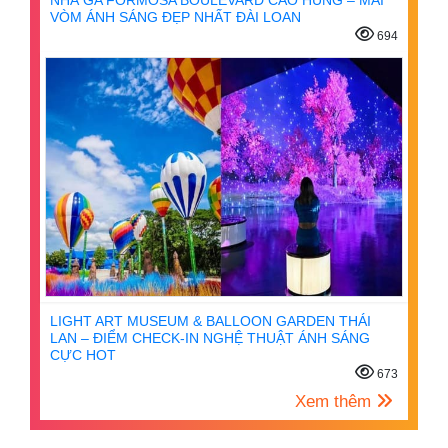
NHÀ GA FORMOSA BOULEVARD CAO HÙNG – MÁI
VÒM ÁNH SÁNG ĐẸP NHẤT ĐÀI LOAN
694
LIGHT ART MUSEUM & BALLOON GARDEN THÁI
LAN – ĐIỂM CHECK-IN NGHỆ THUẬT ÁNH SÁNG
CỰC HOT
673
Xem thêm