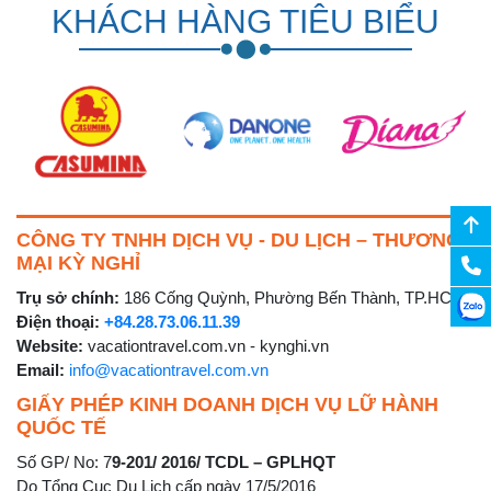
KHÁCH HÀNG TIÊU BIỂU
CÔNG TY TNHH DỊCH VỤ - DU LỊCH – THƯƠNG
MẠI KỲ NGHỈ
Trụ sở chính:
186 Cống Quỳnh, Phường Bến Thành, TP.HCM
Điện thoại:
+84.28.73.06.11.39
Website:
vacationtravel.com.vn - kynghi.vn
Email:
info@vacationtravel.com.vn
GIẤY PHÉP KINH DOANH DỊCH VỤ LỮ HÀNH
QUỐC TẾ
Số GP/ No: 7
9-201/ 2016/ TCDL – GPLHQT
Do Tổng Cục Du Lịch cấp ngày 17/5/2016