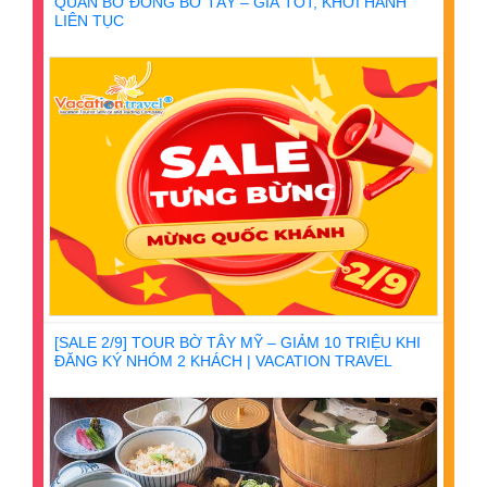
QUAN BỜ ĐÔNG BỜ TÂY – GIÁ TỐT, KHỞI HÀNH
LIÊN TỤC
[SALE 2/9] TOUR BỜ TÂY MỸ – GIẢM 10 TRIỆU KHI
ĐĂNG KÝ NHÓM 2 KHÁCH | VACATION TRAVEL