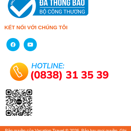
KẾT NỐI VỚI CHÚNG TÔI
Bản quyền của Vacation Travel ® 2026. Bảo lưu mọi quyền. Ghi