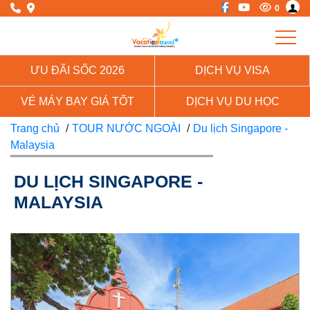
0
ƯU ĐÃI SỐC 2026
DỊCH VỤ VISA
VÉ MÁY BAY GIÁ TỐT
DỊCH VỤ DU HỌC
Trang chủ
/
TOUR NƯỚC NGOÀI
/
Du lịch Singapore -
Malaysia
DU LỊCH SINGAPORE -
MALAYSIA