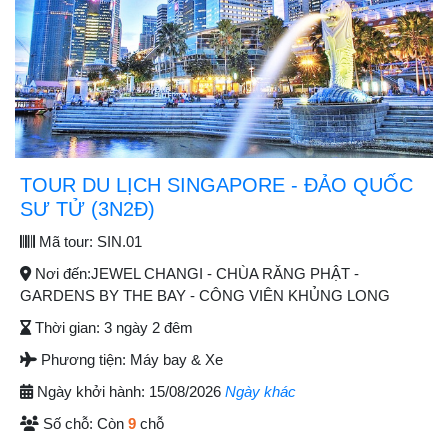
TOUR DU LỊCH SINGAPORE - ĐẢO QUỐC
SƯ TỬ (3N2Đ)
Mã tour:
SIN.01
Nơi đến:
JEWEL CHANGI - CHÙA RĂNG PHẬT -
GARDENS BY THE BAY - CÔNG VIÊN KHỦNG LONG
Thời gian:
3 ngày 2 đêm
Phương tiện:
Máy bay & Xe
Ngày khởi hành:
15/08/2026
Ngày khác
Số chỗ:
Còn
9
chỗ