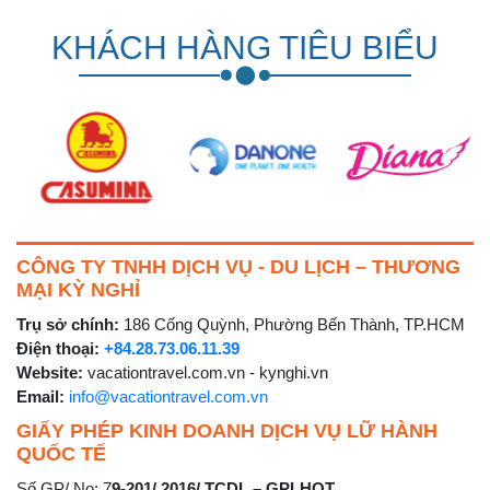
KHÁCH HÀNG TIÊU BIỂU
CÔNG TY TNHH DỊCH VỤ - DU LỊCH – THƯƠNG
MẠI KỲ NGHỈ
Trụ sở chính:
186 Cống Quỳnh, Phường Bến Thành, TP.HCM
Điện thoại:
+84.28.73.06.11.39
Website:
vacationtravel.com.vn - kynghi.vn
Email:
info@vacationtravel.com.vn
GIẤY PHÉP KINH DOANH DỊCH VỤ LỮ HÀNH
QUỐC TẾ
Số GP/ No: 7
9-201/ 2016/ TCDL – GPLHQT