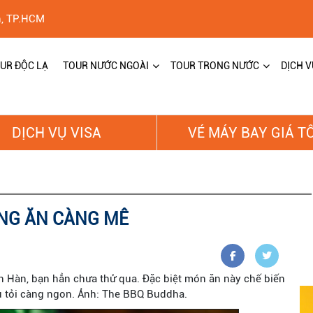
h, TP.HCM
UR ĐỘC LẠ
TOUR NƯỚC NGOÀI
TOUR TRONG NƯỚC
DỊCH V
DỊCH VỤ VISA
VÉ MÁY BAY GIÁ T
NG ĂN CÀNG MÊ
Hàn, bạn hẳn chưa thử qua. Đặc biệt món ăn này chế biến
iều tỏi càng ngon. Ảnh: The BBQ Buddha.