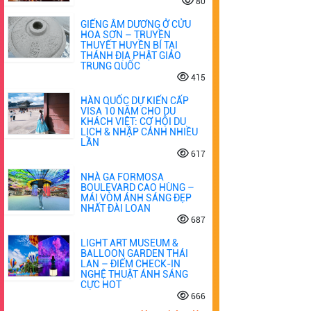
80
GIẾNG ÂM DƯƠNG Ở CỬU
HOA SƠN – TRUYỀN
THUYẾT HUYỀN BÍ TẠI
THÁNH ĐỊA PHẬT GIÁO
TRUNG QUỐC
415
HÀN QUỐC DỰ KIẾN CẤP
VISA 10 NĂM CHO DU
KHÁCH VIỆT: CƠ HỘI DU
LỊCH & NHẬP CẢNH NHIỀU
LẦN
617
NHÀ GA FORMOSA
BOULEVARD CAO HÙNG –
MÁI VÒM ÁNH SÁNG ĐẸP
NHẤT ĐÀI LOAN
687
LIGHT ART MUSEUM &
BALLOON GARDEN THÁI
LAN – ĐIỂM CHECK-IN
NGHỆ THUẬT ÁNH SÁNG
CỰC HOT
666