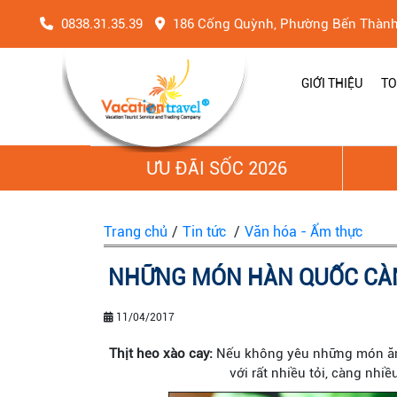
0838.31.35.39
186 Cống Quỳnh, Phường Bến Thàn
GIỚI THIỆU
TO
ƯU ĐÃI SỐC 2026
Trang chủ
/
Tin tức
/
Văn hóa - Ẩm thực
NHỮNG MÓN HÀN QUỐC CÀ
11/04/2017
Thịt heo xào cay:
Nếu không yêu những món ăn 
với rất nhiều tỏi, càng nh