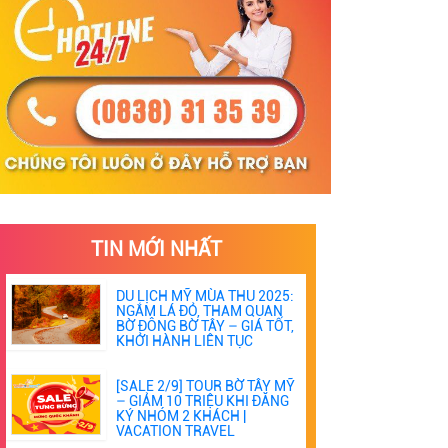
TIN MỚI NHẤT
DU LỊCH MỸ MÙA THU 2025:
NGẮM LÁ ĐỎ, THAM QUAN
BỜ ĐÔNG BỜ TÂY – GIÁ TỐT,
KHỞI HÀNH LIÊN TỤC
[SALE 2/9] TOUR BỜ TÂY MỸ
– GIẢM 10 TRIỆU KHI ĐĂNG
KÝ NHÓM 2 KHÁCH |
VACATION TRAVEL