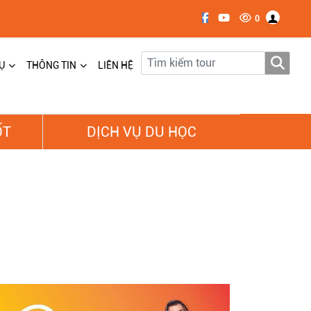
0
Ụ
THÔNG TIN
LIÊN HỆ
ỐT
DỊCH VỤ DU HỌC