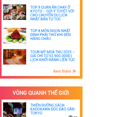
TOP 9 QUÁN ĂN CHAY Ở
KYOTO – GỢI Ý TUYỆT VỜI
CHO CHUYẾN DU LỊCH
NHẬT BẢN TỰ TÚC
TOP 8 MÓN NGON NHẤT
ĐỊNH PHẢI THỬ KHI ĐẾN
HÀNG CHÂU
TOUR MỸ MÙA THU 2025 –
GIÁ CHỈ TỪ 53.900.000Đ |
LỊCH KHỞI HÀNH LIÊN TỤC
Xem thêm
VÒNG QUANH THẾ GIỚI
THIÊN ĐƯỜNG SÁCH
KADOKAWA ĐỘC ĐÁO GẦN
TOKYO