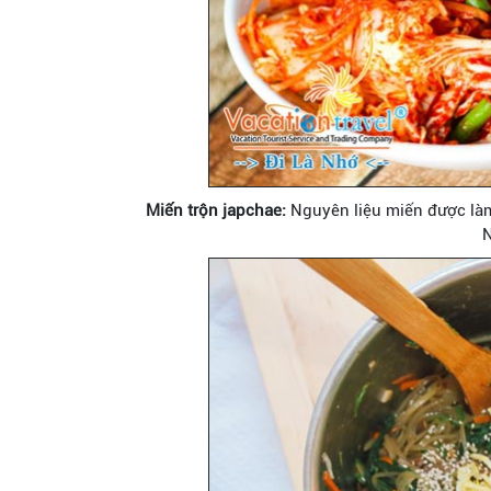
Miến trộn japchae:
Nguyên liệu miến được làm 
N