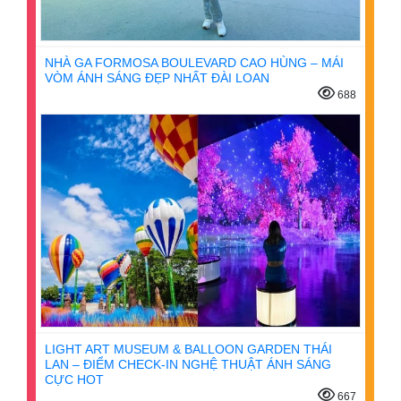
NHÀ GA FORMOSA BOULEVARD CAO HÙNG – MÁI
VÒM ÁNH SÁNG ĐẸP NHẤT ĐÀI LOAN
688
LIGHT ART MUSEUM & BALLOON GARDEN THÁI
LAN – ĐIỂM CHECK-IN NGHỆ THUẬT ÁNH SÁNG
CỰC HOT
667