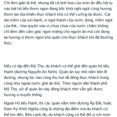
Chỉ đơn giản là thế, nhưng tất cả tinh hoa của món ăn đều hội tụ
vào bát hủ tiếu thơm ngon đang bốc khói nghi ngút cùng hương
thơm lan tỏa khiến thực khách khó có thể cưỡng lại được. Cái
dai mềm của sợi bánh, vị ngọt thanh của nước dùng, mềm ngọt
của thịt... hòa quyện vào vị chua chua của nước chấm không
chỉ đem đến cảm giác ngon miệng cho người ăn mà còn đọng
lại hương vị thơm ngon khó quên cho thực khách khi đã thưởng
thức.
Nếu có dịp đến Mỹ Tho, du khách có thể ghé đến quán hủ tiếu
Hạnh (đường Nguyễn An Ninh). Quán ăn tuy nhỏ nằm bên lề
đường, nhưng lúc nào cũng thu hút rất đông thực khách trong
cũng như ngoài nước ghé ăn thử. Theo người dân thành phố
Mỹ Tho, sở dĩ quán ăn này đông khách nhờ vẫn giữ được
hương vị truyền thống.
Ngoài Hủ tiếu Hạnh, thì các quán nằm trên đường Ấp Bắc hoặc
Nam Kỳ Khởi Nghĩa cũng là những địa điểm mà du khách có
thể tìm đến. Bên cạnh đó, du khách cũng có thể đổi vị với món