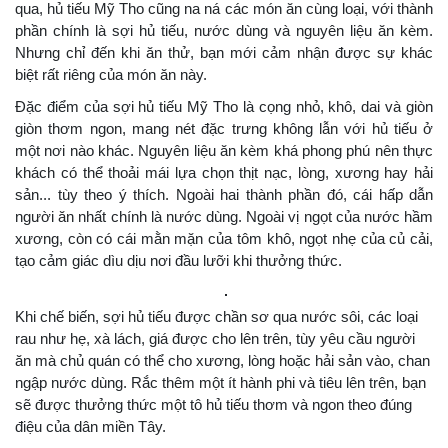
qua, hủ tiếu Mỹ Tho cũng na ná các món ăn cùng loại, với thành
phần chính là sợi hủ tiếu, nước dùng và nguyên liệu ăn kèm.
Nhưng chỉ đến khi ăn thử, bạn mới cảm nhận được sự khác
biệt rất riêng của món ăn này.
Đặc điểm của sợi hủ tiếu Mỹ Tho là cọng nhỏ, khô, dai và giòn
giòn thơm ngon, mang nét đặc trưng không lẫn với hủ tiếu ở
một nơi nào khác. Nguyên liệu ăn kèm khá phong phú nên thực
khách có thể thoải mái lựa chọn thịt nạc, lòng, xương hay hải
sản... tùy theo ý thích. Ngoài hai thành phần đó, cái hấp dẫn
người ăn nhất chính là nước dùng. Ngoài vị ngọt của nước hầm
xương, còn có cái mằn mặn của tôm khô, ngọt nhẹ của củ cải,
tạo cảm giác dìu dịu nơi đầu lưỡi khi thưởng thức.
Khi chế biến, sợi hủ tiếu được chần sơ qua nước sôi, các loại
rau như hẹ, xà lách, giá được cho lên trên, tùy yêu cầu người
ăn mà chủ quán có thể cho xương, lòng hoặc hải sản vào, chan
ngập nước dùng. Rắc thêm một ít hành phi và tiêu lên trên, bạn
sẽ được thưởng thức một tô hủ tiếu thơm và ngon theo đúng
điệu của dân miền Tây.