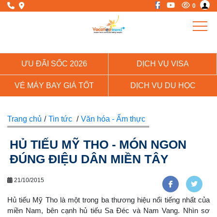
0
ƯU ĐÃI SỐC 2026
DỊCH VỤ VISA
VÉ MÁY BAY GIÁ TỐT
DỊCH VỤ DU HỌC
Trang chủ
/
Tin tức
/
Văn hóa - Ẩm thực
HỦ TIẾU MỸ THO - MÓN NGON
ĐÚNG ĐIỆU DÂN MIỀN TÂY
21/10/2015
Hủ tiếu Mỹ Tho là một trong ba thương hiệu nổi tiếng nhất của
miền Nam, bên cạnh hủ tiếu Sa Đéc và Nam Vang. Nhìn sơ