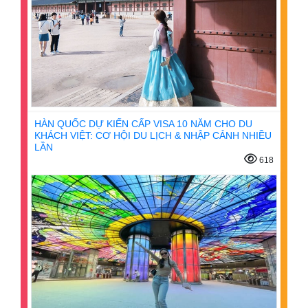
HÀN QUỐC DỰ KIẾN CẤP VISA 10 NĂM CHO DU
KHÁCH VIỆT: CƠ HỘI DU LỊCH & NHẬP CẢNH NHIỀU
LẦN
618