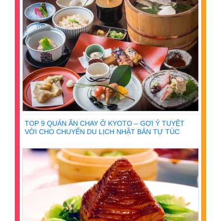
TOP 9 QUÁN ĂN CHAY Ở KYOTO – GỢI Ý TUYỆT
VỜI CHO CHUYẾN DU LỊCH NHẬT BẢN TỰ TÚC