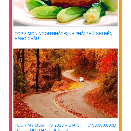
TOP 8 MÓN NGON NHẤT ĐỊNH PHẢI THỬ KHI ĐẾN
HÀNG CHÂU
TOUR MỸ MÙA THU 2025 – GIÁ CHỈ TỪ 53.900.000Đ
| LỊCH KHỞI HÀNH LIÊN TỤC