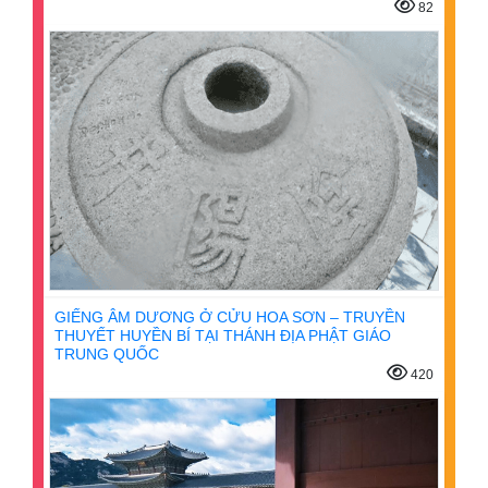
82
GIẾNG ÂM DƯƠNG Ở CỬU HOA SƠN – TRUYỀN
THUYẾT HUYỀN BÍ TẠI THÁNH ĐỊA PHẬT GIÁO
TRUNG QUỐC
420