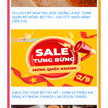
DU LỊCH MỸ MÙA THU 2025: NGẮM LÁ ĐỎ, THAM
QUAN BỜ ĐÔNG BỜ TÂY – GIÁ TỐT, KHỞI HÀNH
LIÊN TỤC
[SALE 2/9] TOUR BỜ TÂY MỸ – GIẢM 10 TRIỆU KHI
ĐĂNG KÝ NHÓM 2 KHÁCH | VACATION TRAVEL