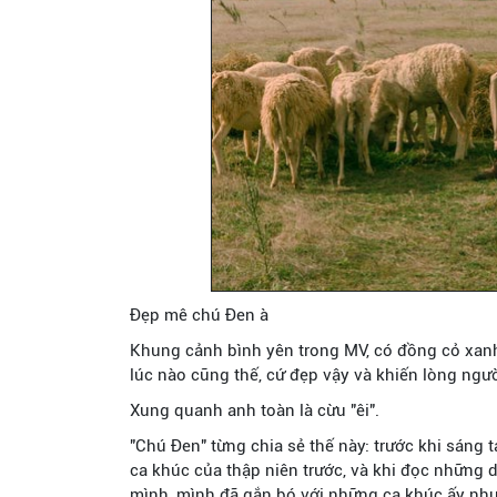
Đẹp mê chú Đen à
Khung cảnh bình yên trong MV, có đồng cỏ xanh
lúc nào cũng thế, cứ đẹp vậy và khiến lòng ngườ
Xung quanh anh toàn là cừu "êi".
"Chú Đen" từng chia sẻ thế này: trước khi sáng tá
ca khúc của thập niên trước, và khi đọc những d
mình, mình đã gắn bó với những ca khúc ấy như