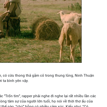
, có cừu thong thả gặm cỏ trong thung lũng, Ninh Thuận
i ta bình yên vậy.
c "Trốn tìm", rapper phải nghe đi nghe lại rất nhiều lần các
òng tâm sự của người lớn tuổi, họ nói về thời thơ ấu của
 thế nào, "chú" bỗng có nhiều cảm xúc. Kiểu như: “Có