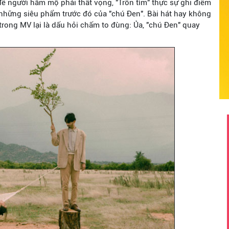
để người hâm mộ phải thất vọng, "Trốn tìm" thực sự ghi điểm
 những siêu phẩm trước đó của "chú Đen". Bài hát hay không
trong MV lại là dấu hỏi chấm to đùng: Ủa, "chú Đen" quay