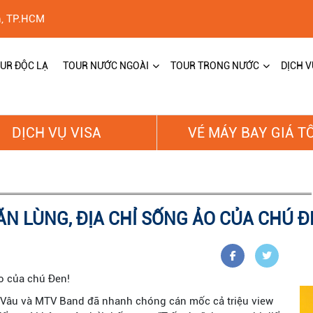
h, TP.HCM
UR ĐỘC LẠ
TOUR NƯỚC NGOÀI
TOUR TRONG NƯỚC
DỊCH V
DỊCH VỤ VISA
VÉ MÁY BAY GIÁ T
 LÙNG, ĐỊA CHỈ SỐNG ẢO CỦA CHÚ ĐE
o của chú Đen!
n Vâu và MTV Band đã nhanh chóng cán mốc cả triệu view