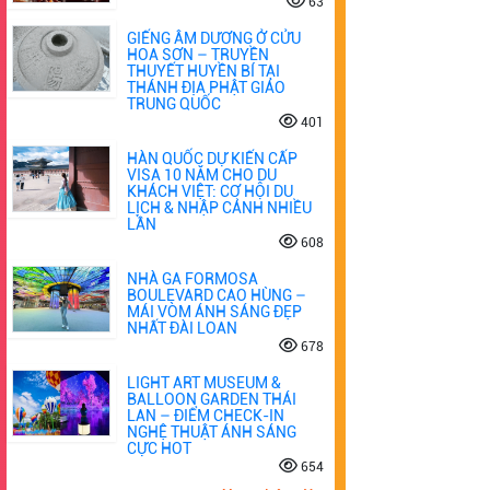
63
GIẾNG ÂM DƯƠNG Ở CỬU
HOA SƠN – TRUYỀN
THUYẾT HUYỀN BÍ TẠI
THÁNH ĐỊA PHẬT GIÁO
TRUNG QUỐC
401
HÀN QUỐC DỰ KIẾN CẤP
VISA 10 NĂM CHO DU
KHÁCH VIỆT: CƠ HỘI DU
LỊCH & NHẬP CẢNH NHIỀU
LẦN
608
NHÀ GA FORMOSA
BOULEVARD CAO HÙNG –
MÁI VÒM ÁNH SÁNG ĐẸP
NHẤT ĐÀI LOAN
678
LIGHT ART MUSEUM &
BALLOON GARDEN THÁI
LAN – ĐIỂM CHECK-IN
NGHỆ THUẬT ÁNH SÁNG
CỰC HOT
654