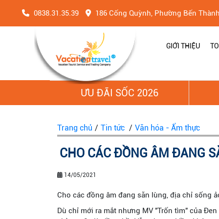
0838.31.35.39
186 Cống Quỳnh, Phường Bến Thàn
GIỚI THIỆU
TO
ƯU ĐÃI SỐC 2026
Trang chủ
/
Tin tức
/
Văn hóa - Ẩm thực
CHO CÁC ĐỒNG ÂM ĐANG SĂN
14/05/2021
Cho các đồng âm đang săn lùng, địa chỉ sống ả
Dù chỉ mới ra mắt nhưng MV "Trốn tìm" của Đe