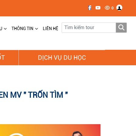
0
Ụ
THÔNG TIN
LIÊN HỆ
ỐT
DỊCH VỤ DU HỌC
N MV " TRỐN TÌM "