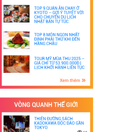
TOP 9 QUÁN ĂN CHAY Ở
KYOTO – GỢI Ý TUYỆT VỜI
CHO CHUYẾN DU LỊCH
NHẬT BẢN TỰ TÚC
TOP 8 MÓN NGON NHẤT
ĐỊNH PHẢI THỬ KHI ĐẾN
HÀNG CHÂU
TOUR MỸ MÙA THU 2025 –
GIÁ CHỈ TỪ 53.900.000Đ |
LỊCH KHỞI HÀNH LIÊN TỤC
Xem thêm
VÒNG QUANH THẾ GIỚI
THIÊN ĐƯỜNG SÁCH
KADOKAWA ĐỘC ĐÁO GẦN
TOKYO