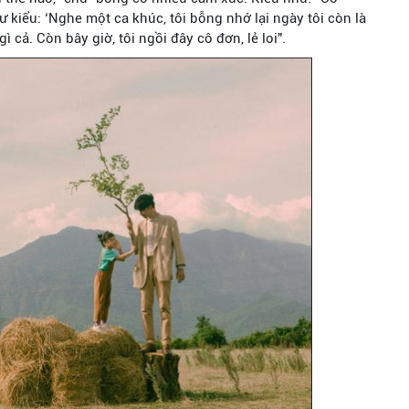
 kiểu: ‘Nghe một ca khúc, tôi bỗng nhớ lại ngày tôi còn là
ì cả. Còn bây giờ, tôi ngồi đây cô đơn, lẻ loi".