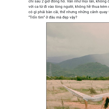
chỉ sau 2 giờ đồng hồ. Vẫn như mọi lần, không 
với ca từ đi vào lòng người, không hề thua kém
có gì phải bàn cãi, thế nhưng những cảnh quay 
"Trốn tìm" ở đâu mà đẹp vậy?