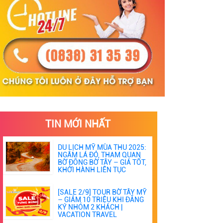
TIN MỚI NHẤT
DU LỊCH MỸ MÙA THU 2025:
NGẮM LÁ ĐỎ, THAM QUAN
BỜ ĐÔNG BỜ TÂY – GIÁ TỐT,
KHỞI HÀNH LIÊN TỤC
[SALE 2/9] TOUR BỜ TÂY MỸ
– GIẢM 10 TRIỆU KHI ĐĂNG
KÝ NHÓM 2 KHÁCH |
VACATION TRAVEL