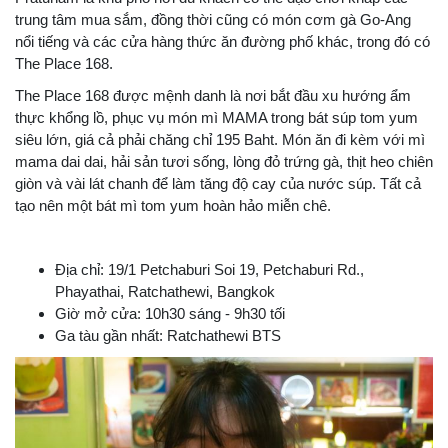
trung tâm mua sắm, đồng thời cũng có món cơm gà Go-Ang
nổi tiếng và các cửa hàng thức ăn đường phố khác, trong đó có
The Place 168.
The Place 168 được mệnh danh là nơi bắt đầu xu hướng ẩm
thực khổng lồ, phục vụ món mì MAMA trong bát súp tom yum
siêu lớn, giá cả phải chăng chỉ 195 Baht. Món ăn đi kèm với mì
mama dai dai, hải sản tươi sống, lòng đỏ trứng gà, thịt heo chiên
giòn và vài lát chanh để làm tăng độ cay của nước súp. Tất cả
tạo nên một bát mì tom yum hoàn hảo miễn chê.
Địa chỉ: 19/1 Petchaburi Soi 19, Petchaburi Rd.,
Phayathai, Ratchathewi, Bangkok
Giờ mở cửa: 10h30 sáng - 9h30 tối
Ga tàu gần nhất: Ratchathewi BTS