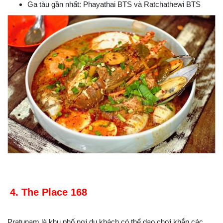
Ga tàu gần nhất: Phayathai BTS và Ratchathewi BTS
4. The Place 168
Pratunam là khu phố nơi du khách có thể dạo chơi khắp các