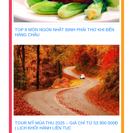
TOP 8 MÓN NGON NHẤT ĐỊNH PHẢI THỬ KHI ĐẾN
HÀNG CHÂU
TOUR MỸ MÙA THU 2025 – GIÁ CHỈ TỪ 53.900.000Đ
| LỊCH KHỞI HÀNH LIÊN TỤC