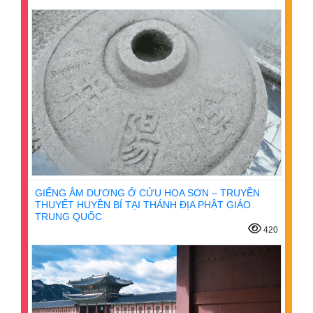
GIẾNG ÂM DƯƠNG Ở CỬU HOA SƠN – TRUYỀN
THUYẾT HUYỀN BÍ TẠI THÁNH ĐỊA PHẬT GIÁO
TRUNG QUỐC
420