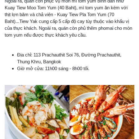
Ngoài ra, quán còn phục vụ món mì tom yum bình dân như
Kuay Tiew Moo Tom Yum (40 Baht), mì tom yum ăn kèm với
thịt lợn băm và chả viên - Kuay Tiew Pla Tom Yum (70
Baht)...Tiew Yak cung cấp 5 cấp độ cay tùy thuộc vào khẩu vị
của thực khách. Ngoài ra, quán còn phủ thêm phomai cho món
tom yum nếu được thực khách yêu cầu.
Địa chỉ: 113 Prachauthit Soi 76, Đường Prachauthit,
Thung Khru, Bangkok
Giờ mở cửa: 11h00 sáng - 8h00 tối.