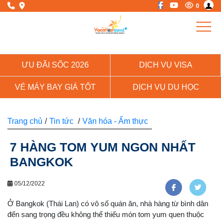
0
ƯU ĐÃI SỐC 2026
DỊCH VỤ VISA
VÉ MÁY BAY GIÁ TỐT
DỊCH VỤ DU HỌC
Trang chủ
/
Tin tức
/
Văn hóa - Ẩm thực
7 HÀNG TOM YUM NGON NHẤT
BANGKOK
05/12/2022
Ở Bangkok (Thái Lan) có vô số quán ăn, nhà hàng từ bình dân
đến sang trọng đều không thể thiếu món tom yum quen thuộc