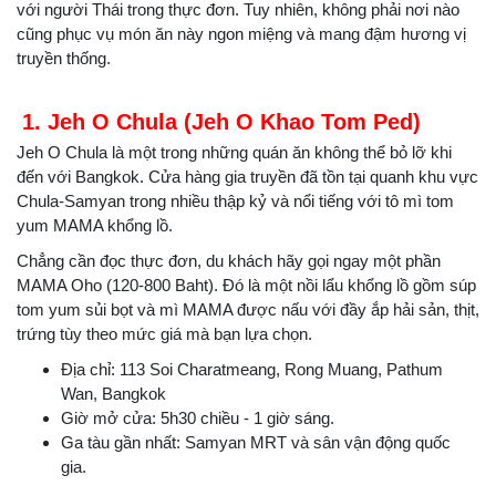
với người Thái trong thực đơn. Tuy nhiên, không phải nơi nào
cũng phục vụ món ăn này ngon miệng và mang đậm hương vị
truyền thống.
1. Jeh O Chula (Jeh O Khao Tom Ped)
Jeh O Chula là một trong những quán ăn không thể bỏ lỡ khi
đến với Bangkok. Cửa hàng gia truyền đã tồn tại quanh khu vực
Chula-Samyan trong nhiều thập kỷ và nổi tiếng với tô mì tom
yum MAMA khổng lồ.
Chẳng cần đọc thực đơn, du khách hãy gọi ngay một phần
MAMA Oho (120-800 Baht). Đó là một nồi lẩu khổng lồ gồm súp
tom yum sủi bọt và mì MAMA được nấu với đầy ắp hải sản, thịt,
trứng tùy theo mức giá mà bạn lựa chọn.
Địa chỉ: 113 Soi Charatmeang, Rong Muang, Pathum
Wan, Bangkok
Giờ mở cửa: 5h30 chiều - 1 giờ sáng.
Ga tàu gần nhất: Samyan MRT và sân vận động quốc
gia.