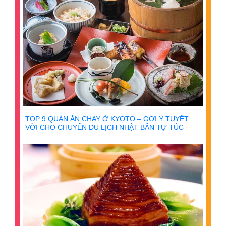
TOP 9 QUÁN ĂN CHAY Ở KYOTO – GỢI Ý TUYỆT
VỜI CHO CHUYẾN DU LỊCH NHẬT BẢN TỰ TÚC