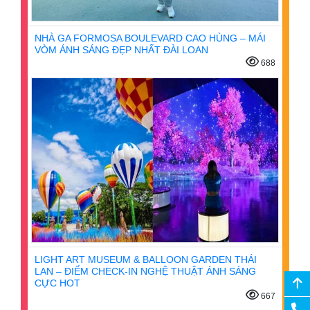
NHÀ GA FORMOSA BOULEVARD CAO HÙNG – MÁI
VÒM ÁNH SÁNG ĐẸP NHẤT ĐÀI LOAN
688
LIGHT ART MUSEUM & BALLOON GARDEN THÁI
LAN – ĐIỂM CHECK-IN NGHỆ THUẬT ÁNH SÁNG
CỰC HOT
667