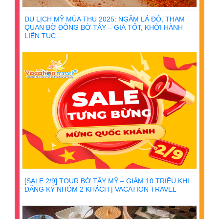
DU LỊCH MỸ MÙA THU 2025: NGẮM LÁ ĐỎ, THAM
QUAN BỜ ĐÔNG BỜ TÂY – GIÁ TỐT, KHỞI HÀNH
LIÊN TỤC
[SALE 2/9] TOUR BỜ TÂY MỸ – GIẢM 10 TRIỆU KHI
ĐĂNG KÝ NHÓM 2 KHÁCH | VACATION TRAVEL