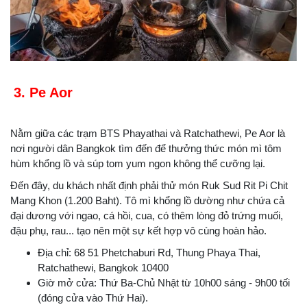
3. Pe Aor
Nằm giữa các trạm BTS Phayathai và Ratchathewi, Pe Aor là
nơi người dân Bangkok tìm đến để thưởng thức món mì tôm
hùm khổng lồ và súp tom yum ngon không thể cưỡng lại.
Đến đây, du khách nhất định phải thử món Ruk Sud Rit Pi Chit
Mang Khon (1.200 Baht). Tô mì khổng lồ dường như chứa cả
đại dương với ngao, cá hồi, cua, có thêm lòng đỏ trứng muối,
đậu phụ, rau... tạo nên một sự kết hợp vô cùng hoàn hảo.
Địa chỉ: 68 51 Phetchaburi Rd, Thung Phaya Thai,
Ratchathewi, Bangkok 10400
Giờ mở cửa: Thứ Ba-Chủ Nhật từ 10h00 sáng - 9h00 tối
(đóng cửa vào Thứ Hai).