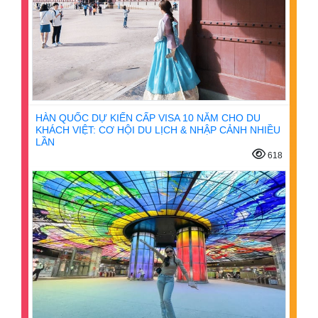
HÀN QUỐC DỰ KIẾN CẤP VISA 10 NĂM CHO DU
KHÁCH VIỆT: CƠ HỘI DU LỊCH & NHẬP CẢNH NHIỀU
LẦN
618