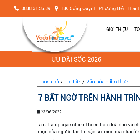
0838.31.35.39
186 Cống Quỳnh, Phường Bến Thàn
GIỚI THIỆU
TO
ƯU ĐÃI SỐC 2026
Trang chủ
/
Tin tức
/
Văn hóa - Ẩm thực
7 BẤT NGỜ TRÊN HÀNH TRÌ
23/06/2022
Lam Trang ngạc nhiên khi cô bán dừa dạo và ch
phục của người dân thì sặc sỡ, mùi hoa nhài ở k