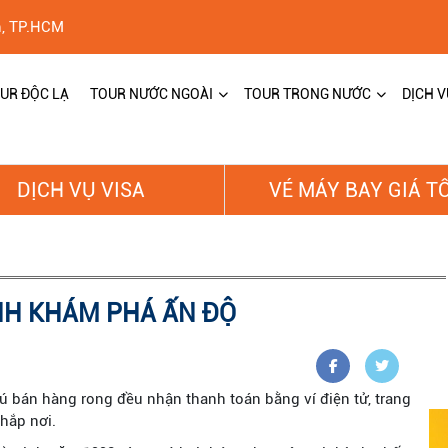
h, TP.HCM
UR ĐỘC LẠ
TOUR NƯỚC NGOÀI
TOUR TRONG NƯỚC
DỊCH V
DỊCH VỤ VISA
VÉ MÁY BAY GIÁ T
NH KHÁM PHÁ ẤN ĐỘ
ú bán hàng rong đều nhận thanh toán bằng ví điện tử, trang
hắp nơi.