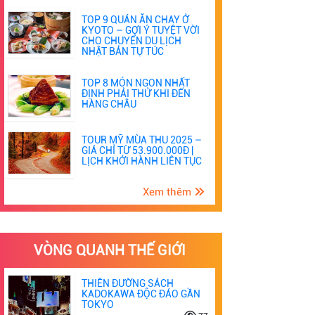
TOP 9 QUÁN ĂN CHAY Ở
KYOTO – GỢI Ý TUYỆT VỜI
CHO CHUYẾN DU LỊCH
NHẬT BẢN TỰ TÚC
TOP 8 MÓN NGON NHẤT
ĐỊNH PHẢI THỬ KHI ĐẾN
HÀNG CHÂU
TOUR MỸ MÙA THU 2025 –
GIÁ CHỈ TỪ 53.900.000Đ |
LỊCH KHỞI HÀNH LIÊN TỤC
Xem thêm
VÒNG QUANH THẾ GIỚI
THIÊN ĐƯỜNG SÁCH
KADOKAWA ĐỘC ĐÁO GẦN
TOKYO