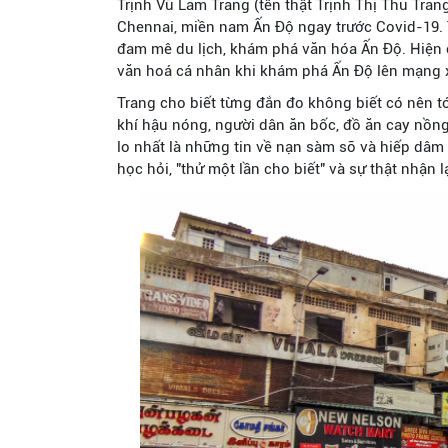
Trịnh Vũ Lam Trang (tên thật Trịnh Thị Thu Tran
Chennai, miền nam Ấn Độ ngay trước Covid-19. 
đam mê du lịch, khám phá văn hóa Ấn Độ. Hiện c
văn hoá cá nhân khi khám phá Ấn Độ lên mạng 
Trang cho biết từng đắn đo không biết có nên t
khí hậu nóng, người dân ăn bốc, đồ ăn cay nồng,
lo nhất là những tin về nạn sàm sỡ và hiếp dâm
học hỏi, "thử một lần cho biết" và sự thật nhận l