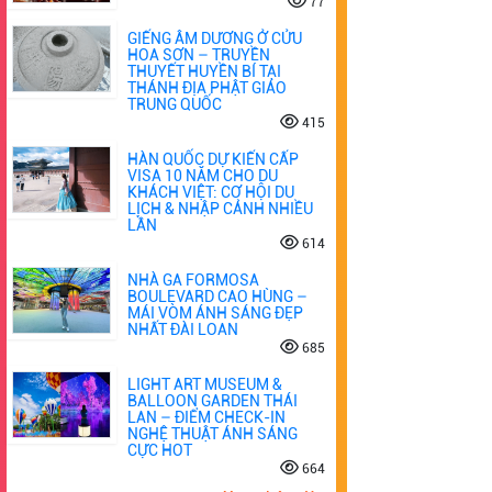
77
GIẾNG ÂM DƯƠNG Ở CỬU
HOA SƠN – TRUYỀN
THUYẾT HUYỀN BÍ TẠI
THÁNH ĐỊA PHẬT GIÁO
TRUNG QUỐC
415
HÀN QUỐC DỰ KIẾN CẤP
VISA 10 NĂM CHO DU
KHÁCH VIỆT: CƠ HỘI DU
LỊCH & NHẬP CẢNH NHIỀU
LẦN
614
NHÀ GA FORMOSA
BOULEVARD CAO HÙNG –
MÁI VÒM ÁNH SÁNG ĐẸP
NHẤT ĐÀI LOAN
685
LIGHT ART MUSEUM &
BALLOON GARDEN THÁI
LAN – ĐIỂM CHECK-IN
NGHỆ THUẬT ÁNH SÁNG
CỰC HOT
664