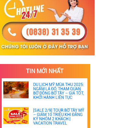
TIN MỚI NHẤT
DU LỊCH MỸ MÙA THU 2025:
NGẮM LÁ ĐỎ, THAM QUAN
BỜ ĐÔNG BỜ TÂY – GIÁ TỐT,
KHỞI HÀNH LIÊN TỤC
[SALE 2/9] TOUR BỜ TÂY MỸ
– GIẢM 10 TRIỆU KHI ĐĂNG
KÝ NHÓM 2 KHÁCH |
VACATION TRAVEL