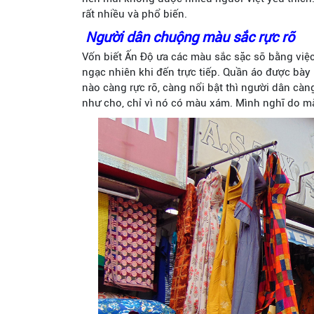
rất nhiều và phổ biến.
Người dân chuộng màu sắc rực rỡ
Vốn biết Ấn Độ ưa các màu sắc sặc sỡ bằng việ
ngạc nhiên khi đến trực tiếp. Quần áo được bà
nào càng rực rỡ, càng nổi bật thì người dân càn
như cho, chỉ vì nó có màu xám. Mình nghĩ do mà