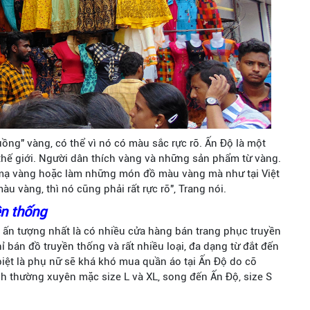
uồng" vàng, có thể vì nó có màu sắc rực rỡ. Ấn Độ là một
thế giới. Người dân thích vàng và những sản phẩm từ vàng.
 mạ vàng hoặc làm những món đồ màu vàng mà như tại Việt
u vàng, thì nó cũng phải rất rực rỡ", Trang nói.
ền thống
 ấn tượng nhất là có nhiều cửa hàng bán trang phục truyền
 bán đồ truyền thống và rất nhiều loại, đa dạng từ đắt đến
 biệt là phụ nữ sẽ khá khó mua quần áo tại Ấn Độ do cỡ
nh thường xuyên mặc size L và XL, song đến Ấn Độ, size S