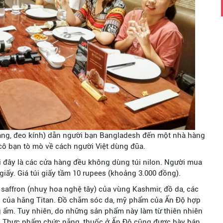
trắng, đeo kính) dẫn người bạn Bangladesh đến một nhà hàng
cô bạn tò mò về cách người Việt dùng đũa.
i đây là các cửa hàng đều không dùng túi nilon. Người mua
giấy. Giá túi giấy tầm 10 rupees (khoảng 3.000 đồng).
saffron (nhuỵ hoa nghệ tây) của vùng Kashmir, đồ da, các
kiện của hãng Titan. Đồ chăm sóc da, mỹ phẩm của Ấn Độ hợp
g ẩm. Tuy nhiên, do những sản phẩm này làm từ thiên nhiên
h. Thực phẩm chức năng, thuốc ở Ấn Độ cũng được bày bán