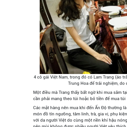
4 cô gái Việt Nam, trong đó có Lam Trang (áo 
Trung Hoa để trải nghiệm, do 
Một điều mà Trang thấy bất ngờ khi mua sắm tạ
cần phải mang theo túi hoặc bỏ tiền để mua túi 
Các mặt hàng nên mua khi đến Ấn Độ thường là 
món đồ tín ngưỡng, tâm linh, trà, gia vị, phụ 
với da người Việt do cùng một nền khí hậu nón
nên mùi không được nhiều người Việt yêu thíc