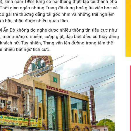
g), sinh năm 1998, từng có hai tháng thực tập tại thành phố
Thời gian ngắn nhưng Trang đã dung hoà giữa việc học và
ô gái trẻ thường đăng tải góc nhìn và những trải nghiệm
xã hội, nhận được nhiều quan tâm.
ới Ấn Độ không do nghe được nhiều thông tin tiêu cực như
 môi trường ô nhiễm, cướp giật, đặc biệt điều cô thấy đáng
 khách nữ. Tuy nhiên, Trang vẫn lên đường trong tâm thế
ại nhiều bất ngờ tích cực.