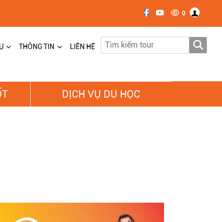
0
Ụ
THÔNG TIN
LIÊN HỆ
ỐT
DỊCH VỤ DU HỌC