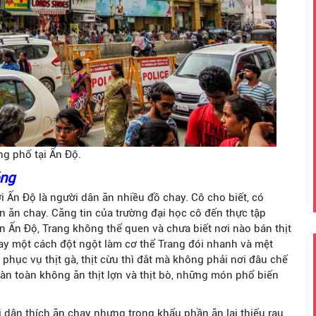
g phố tại Ấn Độ.
óng
i Ấn Độ là người dân ăn nhiều đồ chay. Cô cho biết, có
ăn chay. Căng tin của trường đại học cô đến thực tập
 Ấn Độ, Trang không thể quen và chưa biết nơi nào bán thịt
ay một cách đột ngột làm cơ thể Trang đói nhanh và mệt
 phục vụ thịt gà, thịt cừu thì đắt mà không phải nơi đâu chế
àn toàn không ăn thịt lợn và thịt bò, những món phổ biến
 dân thích ăn chay nhưng trong khẩu phần ăn lại thiếu rau