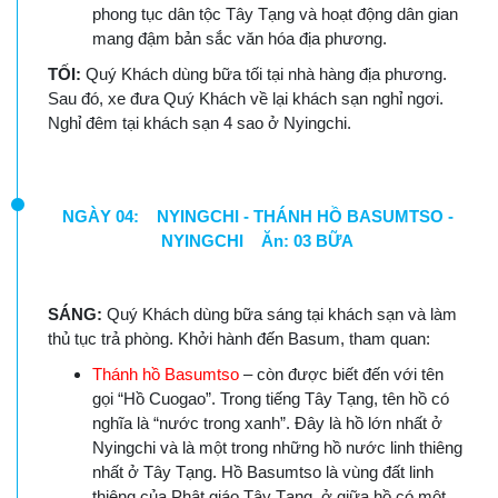
phong tục dân tộc Tây Tạng và hoạt động dân gian
mang đậm bản sắc văn hóa địa phương.
TỐI:
Quý Khách dùng bữa tối tại nhà hàng địa phương.
Sau đó, xe đưa Quý Khách về lại khách sạn nghỉ ngơi.
Nghỉ đêm tại khách sạn 4 sao ở Nyingchi.
NGÀY 04: NYINGCHI - THÁNH HỒ BASUMTSO -
NYINGCHI Ăn: 03 BỮA
SÁNG:
Quý Khách dùng bữa sáng tại khách sạn và làm
thủ tục trả phòng. Khởi hành đến Basum, tham quan:
Thánh hồ Basumtso
– còn được biết đến với tên
gọi “Hồ Cuogao”. Trong tiếng Tây Tạng, tên hồ có
nghĩa là “nước trong xanh”. Đây là hồ lớn nhất ở
Nyingchi và là một trong những hồ nước linh thiêng
nhất ở Tây Tạng. Hồ Basumtso là vùng đất linh
thiêng của Phật giáo Tây Tạng, ở giữa hồ có một