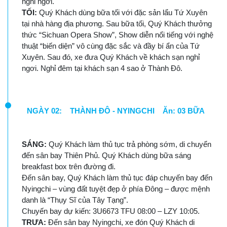
nghỉ ngơi.
TỐI:
Quý Khách dùng bữa tối với đặc sản lẩu Tứ Xuyên
tại nhà hàng địa phương. Sau bữa tối, Quý Khách thưởng
thức “Sichuan Opera Show”, Show diễn nổi tiếng với nghệ
thuật “biến diện” vô cùng đặc sắc và đầy bí ẩn của Tứ
Xuyên. Sau đó, xe đưa Quý Khách về khách sạn nghỉ
ngơi. Nghỉ đêm tại khách sạn 4 sao ở Thành Đô.
NGÀY 02: THÀNH ĐÔ - NYINGCHI Ăn: 03 BỮA
SÁNG:
Quý Khách làm thủ tục trả phòng sớm, di chuyển
đến sân bay Thiên Phủ. Quý Khách dùng bữa sáng
breakfast box trên đường đi.
Đến sân bay, Quý Khách làm thủ tục đáp chuyến bay đến
Nyingchi – vùng đất tuyệt đẹp ở phía Đông – được mệnh
danh là “Thụy Sĩ của Tây Tạng”.
Chuyến bay dự kiến: 3U6673 TFU 08:00 – LZY 10:05.
TRƯA:
Đến sân bay Nyingchi, xe đón Quý Khách di