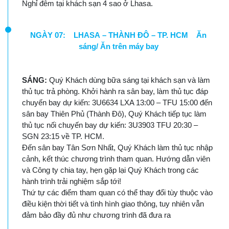
Nghỉ đêm tại khách sạn 4 sao ở Lhasa.
NGÀY 07: LHASA – THÀNH ĐÔ – TP. HCM Ăn
sáng/ Ăn trên máy bay
SÁNG:
Quý Khách dùng bữa sáng tại khách sạn và làm
thủ tục trả phòng. Khởi hành ra sân bay, làm thủ tục đáp
chuyến bay dự kiến: 3U6634 LXA 13:00 – TFU 15:00 đến
sân bay Thiên Phủ (Thành Đô), Quý Khách tiếp tục làm
thủ tục nối chuyến bay dự kiến: 3U3903 TFU 20:30 –
SGN 23:15 về TP. HCM.
Đến sân bay Tân Sơn Nhất, Quý Khách làm thủ tục nhập
cảnh, kết thúc chương trình tham quan. Hướng dẫn viên
và Công ty chia tay, hẹn gặp lại Quý Khách trong các
hành trình trải nghiệm sắp tới!
Thứ tự các điểm tham quan có thể thay đổi tùy thuộc vào
điều kiện thời tiết và tình hình giao thông, tuy nhiên vẫn
đảm bảo đầy đủ như chương trình đã đưa ra