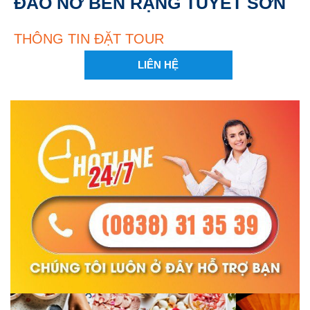
ĐÀO NỞ BÊN RẶNG TUYẾT SƠN
THÔNG TIN ĐẶT TOUR