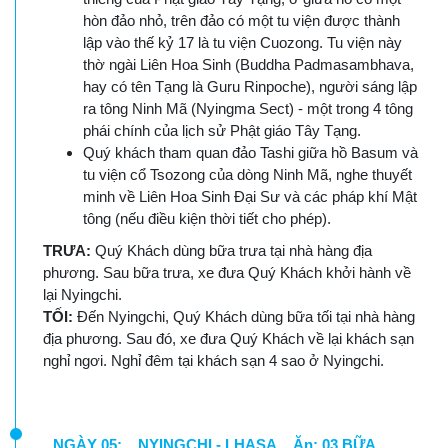
hòn đảo nhỏ, trên đảo có một tu viện được thành
lập vào thế kỷ 17 là tu viện Cuozong. Tu viện này
thờ ngài Liên Hoa Sinh (Buddha Padmasambhava,
hay có tên Tạng là Guru Rinpoche), người sáng lập
ra tông Ninh Mã (Nyingma Sect) - một trong 4 tông
phái chính của lịch sử Phật giáo Tây Tạng.
Quý khách tham quan đảo Tashi giữa hồ Basum và
tu viện cổ Tsozong của dòng Ninh Mã, nghe thuyết
minh về Liên Hoa Sinh Đại Sư và các pháp khí Mật
tông (nếu điều kiện thời tiết cho phép).
TRƯA:
Quý Khách dùng bữa trưa tại nhà hàng địa
phương. Sau bữa trưa, xe đưa Quý Khách khởi hành về
lại Nyingchi.
TỐI:
Đến Nyingchi, Quý Khách dùng bữa tối tại nhà hàng
địa phương. Sau đó, xe đưa Quý Khách về lại khách sạn
nghỉ ngơi. Nghỉ đêm tại khách sạn 4 sao ở Nyingchi.
NGÀY 05: NYINGCHI - LHASA Ăn: 03 BỮA