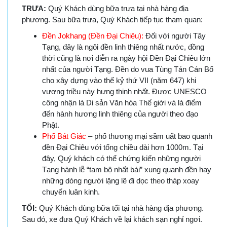
TRƯA:
Quý Khách dùng bữa trưa tại nhà hàng địa
phương. Sau bữa trưa, Quý Khách tiếp tục tham quan:
Đền Jokhang (Đền Đại Chiêu):
Đối với người Tây
Tạng, đây là ngôi đền linh thiêng nhất nước, đồng
thời cũng là nơi diễn ra ngày hội Đền Đại Chiêu lớn
nhất của người Tạng. Đền do vua Tùng Tán Cán Bố
cho xây dựng vào thế kỷ thứ VII (năm 647) khi
vương triều này hưng thịnh nhất. Được UNESCO
công nhận là Di sản Văn hóa Thế giới và là điểm
đến hành hương linh thiêng của người theo đạo
Phật.
Phố Bát Giác
– phố thương mại sầm uất bao quanh
đền Đại Chiêu với tổng chiều dài hơn 1000m. Tại
đây, Quý khách có thể chứng kiến những người
Tạng hành lễ “tam bộ nhất bái” xung quanh đền hay
những dòng người lặng lẽ đi dọc theo tháp xoay
chuyển luân kinh.
TỐI:
Quý Khách dùng bữa tối tại nhà hàng địa phương.
Sau đó, xe đưa Quý Khách về lại khách sạn nghỉ ngơi.