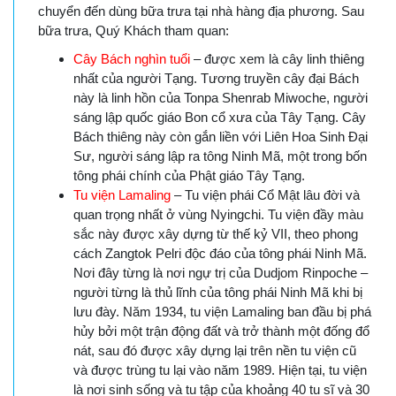
chuyển đến dùng bữa trưa tại nhà hàng địa phương. Sau
bữa trưa, Quý Khách tham quan:
Cây Bách nghìn tuổi
– được xem là cây linh thiêng
nhất của người Tạng. Tương truyền cây đại Bách
này là linh hồn của Tonpa Shenrab Miwoche, người
sáng lập quốc giáo Bon cổ xưa của Tây Tạng. Cây
Bách thiêng này còn gắn liền với Liên Hoa Sinh Đại
Sư, người sáng lập ra tông Ninh Mã, một trong bốn
tông phái chính của Phật giáo Tây Tạng.
Tu viện Lamaling
– Tu viện phái Cổ Mật lâu đời và
quan trọng nhất ở vùng Nyingchi. Tu viện đầy màu
sắc này được xây dựng từ thế kỷ VII, theo phong
cách Zangtok Pelri độc đáo của tông phái Ninh Mã.
Nơi đây từng là nơi ngự trị của Dudjom Rinpoche –
người từng là thủ lĩnh của tông phái Ninh Mã khi bị
lưu đày. Năm 1934, tu viện Lamaling ban đầu bị phá
hủy bởi một trận động đất và trở thành một đống đổ
nát, sau đó được xây dựng lại trên nền tu viện cũ
và được trùng tu lại vào năm 1989. Hiện tại, tu viện
là nơi sinh sống và tu tập của khoảng 40 tu sĩ và 30