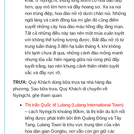
khác ở Nyingchi, thung lũng Bomi có hoa đào đẹp
hơn, quy mô lớn hơn và đầy hoang sơ. Xa xa núi
non trùng điệp, hoa đào nở rộ dưới chân núi. Những
ngôi làng và cánh đồng lúa mì gần đó cũng điểm
xuyết những cây hoa đào màu hồng đầy lãng mạn.
Tất cả những điều này tạo nên một mùa xuân tuyệt
vời không thể tưởng tượng được. Bắt đầu nở rộ từ
trung tuần tháng 3 đến hạ tuần tháng 4, khi không
khí lạnh chưa đi qua, những cánh đào mỏng manh
nhưng tỏa sắc hiên ngang giữa núi rừng phủ đấy
tuyết trắng, tạo nên khung cảnh thiên nhiên tuyệt
sắc và đầy rực rỡ.
TRƯA:
Quý Khách dùng bữa trưa tại nhà hàng địa
phương. Sau bữa trưa, Quý Khách di chuyển về
Nyingchi, ghé tham quan:
Thị trấn Quốc tế Lulang (Lulang International Town)
– cách Nyingchi khoảng 80km, là thị trấn du lịch nổi
tiếng được phát triển bởi tỉnh Quảng Đông và Tây
Tạng, Lulang Town là khu vực trung tâm của văn
hóa dân gian Gongbu, nơi vẫn còn gìn giữ các