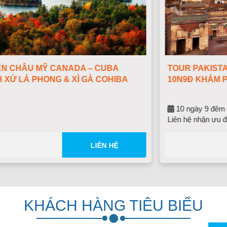
BA
TOUR PAKISTAN MÙA THU 2025 – HÀNH T
HIBA
10N9Đ KHÁM PHÁ VƯỜN ĐỊA ĐÀNG HUYỀN
10 ngày 9 đêm
Liên hệ nhận ưu đãi
HỆ
LIÊ
KHÁCH HÀNG TIÊU BIỂU