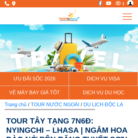
1
Previous
Next
ƯU ĐÃI SỐC 2026
DỊCH VỤ VISA
VÉ MÁY BAY GIÁ TỐT
DỊCH VỤ DU HỌC
Trang chủ
/
TOUR NƯỚC NGOÀI
/
DU LỊCH ĐỘC LẠ
TOUR TÂY TẠNG 7N6Đ:
NYINGCHI – LHASA | NGẮM HOA