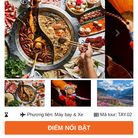
Previous
Next
Next
Phương tiện: Máy bay & Xe
Mã tour: TAY.02
ĐIỂM NỔI BẬT