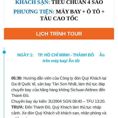
KHÁCH SẠN:
TIÊU CHUẨN 4 SAO
PHƯƠNG TIỆN:
MÁY BAY + Ô TÔ +
TÀU CAO TỐC
LỊCH TRÌNH TOUR
NGÀY 1: TP. HỒ CHÍ MINH - THÀNH ĐÔ Ăn
trên máy bay/ Ăn tối
05:30:
Hướng dẫn viên của Công ty đón Quý Khách tại
Ga đi Quốc tế, sân bay Tân Sơn Nhất, làm thủ tục đáp
chuyến bay của hãng hàng không Sichuan Airlines đến
Thành Đô.
Chuyến bay dự kiến: 3U3904 SGN 08:40 – TFU 13:20.
TRƯA:
Đến Thành Đô, Quý Khách làm thủ tục nhập
cảnh. Xe đón Quý Khách về khách sạn, nhận phòng và