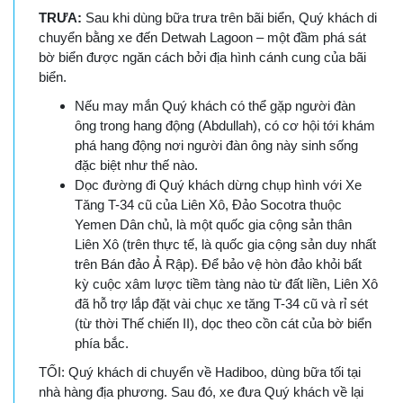
TRƯA:
Sau khi dùng bữa trưa trên bãi biển, Quý khách di
chuyển bằng xe đến Detwah Lagoon – một đầm phá sát
bờ biển được ngăn cách bởi địa hình cánh cung của bãi
biển.
Nếu may mắn Quý khách có thể gặp người đàn
ông trong hang động (Abdullah), có cơ hội tới khám
phá hang động nơi người đàn ông này sinh sống
đặc biệt như thế nào.
Dọc đường đi Quý khách dừng chụp hình với Xe
Tăng T-34 cũ của Liên Xô, Đảo Socotra thuộc
Yemen Dân chủ, là một quốc gia cộng sản thân
Liên Xô (trên thực tế, là quốc gia cộng sản duy nhất
trên Bán đảo Ả Rập). Để bảo vệ hòn đảo khỏi bất
kỳ cuộc xâm lược tiềm tàng nào từ đất liền, Liên Xô
đã hỗ trợ lắp đặt vài chục xe tăng T-34 cũ và rỉ sét
(từ thời Thế chiến II), dọc theo cồn cát của bờ biển
phía bắc.
TỐI: Quý khách di chuyển về Hadiboo, dùng bữa tối tại
nhà hàng địa phương. Sau đó, xe đưa Quý khách về lại