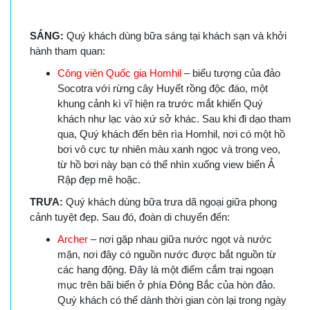
SÁNG:
Quý khách dùng bữa sáng tại khách sạn và khởi
hành tham quan:
Công viên Quốc gia Homhil
– biểu tượng của đảo
Socotra với rừng cây Huyết rồng độc đáo, một
khung cảnh kì vĩ hiện ra trước mắt khiến Quý
khách như lạc vào xứ sở khác. Sau khi đi dạo tham
qua, Quý khách đến bên rìa Homhil, nơi có một hồ
bơi vô cực tự nhiên màu xanh ngọc và trong veo,
từ hồ bơi này bạn có thể nhìn xuống view biển Ả
Rập đẹp mê hoặc.
TRƯA:
Quý khách dùng bữa trưa dã ngoại giữa phong
cảnh tuyệt đẹp. Sau đó, đoàn di chuyển đến:
Archer
– nơi gặp nhau giữa nước ngọt và nước
mặn, nơi đây có nguồn nước được bắt nguồn từ
các hang động. Đây là một điểm cắm trại ngoạn
mục trên bãi biển ở phía Đông Bắc của hòn đảo.
Quý khách có thể dành thời gian còn lại trong ngày