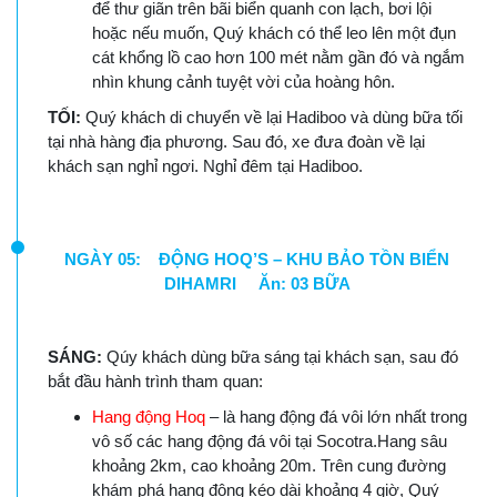
để thư giãn trên bãi biển quanh con lạch, bơi lội
hoặc nếu muốn, Quý khách có thể leo lên một đụn
cát khổng lồ cao hơn 100 mét nằm gần đó và ngắm
nhìn khung cảnh tuyệt vời của hoàng hôn.
TỐI:
Quý khách di chuyển về lại Hadiboo và dùng bữa tối
tại nhà hàng địa phương. Sau đó, xe đưa đoàn về lại
khách sạn nghỉ ngơi. Nghỉ đêm tại Hadiboo.
NGÀY 05: ĐỘNG HOQ’S – KHU BẢO TỒN BIỂN
DIHAMRI Ăn: 03 BỮA
SÁNG:
Qúy khách dùng bữa sáng tại khách sạn, sau đó
bắt đầu hành trình tham quan:
Hang động Hoq
– là hang động đá vôi lớn nhất trong
vô số các hang động đá vôi tại Socotra.Hang sâu
khoảng 2km, cao khoảng 20m. Trên cung đường
khám phá hang động kéo dài khoảng 4 giờ, Quý