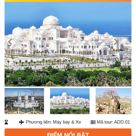
Previous
Next
Next
Phương tiện: Máy bay & Xe
Mã tour: ADD.01
ĐIỂM NỔI BẬT