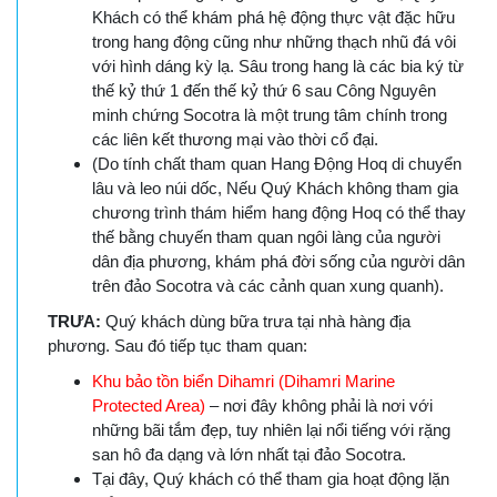
Khách có thể khám phá hệ động thực vật đặc hữu
trong hang động cũng như những thạch nhũ đá vôi
với hình dáng kỳ lạ. Sâu trong hang là các bia ký từ
thế kỷ thứ 1 đến thế kỷ thứ 6 sau Công Nguyên
minh chứng Socotra là một trung tâm chính trong
các liên kết thương mại vào thời cổ đại.
(Do tính chất tham quan Hang Động Hoq di chuyển
lâu và leo núi dốc, Nếu Quý Khách không tham gia
chương trình thám hiểm hang động Hoq có thể thay
thế bằng chuyến tham quan ngôi làng của người
dân địa phương, khám phá đời sống của người dân
trên đảo Socotra và các cảnh quan xung quanh).
TRƯA:
Quý khách dùng bữa trưa tại nhà hàng địa
phương. Sau đó tiếp tục tham quan:
Khu bảo tồn biển Dihamri (Dihamri Marine
Protected Area)
– nơi đây không phải là nơi với
những bãi tắm đẹp, tuy nhiên lại nổi tiếng với rặng
san hô đa dạng và lớn nhất tại đảo Socotra.
Tại đây, Quý khách có thể tham gia hoạt động lặn