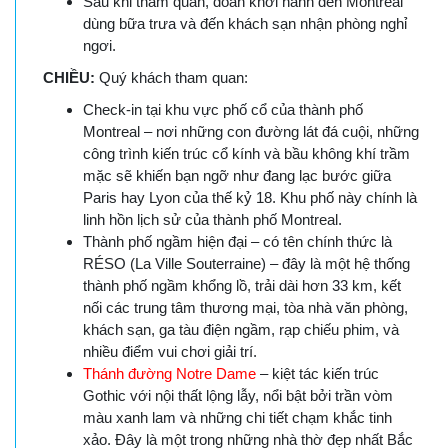
Sau khi tham quan, đoàn khởi hành đến Montreal
dùng bữa trưa và đến khách sạn nhận phòng nghỉ
ngơi.
CHIỀU:
Quý khách tham quan:
Check-in tại khu vực phố cổ của thành phố
Montreal – nơi những con đường lát đá cuội, những
công trình kiến trúc cổ kính và bầu không khí trầm
mặc sẽ khiến bạn ngỡ như đang lạc bước giữa
Paris hay Lyon của thế kỷ 18. Khu phố này chính là
linh hồn lịch sử của thành phố Montreal.
Thành phố ngầm hiện đại – có tên chính thức là
RÉSO (La Ville Souterraine) – đây là một hệ thống
thành phố ngầm khổng lồ, trải dài hơn 33 km, kết
nối các trung tâm thương mại, tòa nhà văn phòng,
khách sạn, ga tàu điện ngầm, rạp chiếu phim, và
nhiều điểm vui chơi giải trí.
Thánh đường Notre Dame
– kiệt tác kiến trúc
Gothic với nội thất lộng lẫy, nổi bật bởi trần vòm
màu xanh lam và những chi tiết chạm khắc tinh
xảo. Đây là một trong những nhà thờ đẹp nhất Bắc