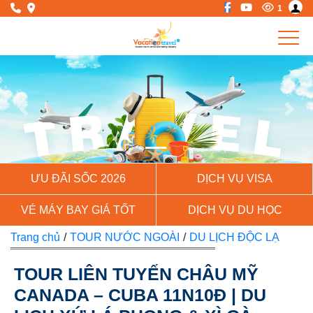
1
Previous
Next
ƯU ĐÃI SỐC 2026
DỊCH VỤ VISA
VÉ MÁY BAY GIÁ TỐT
DỊCH VỤ DU HỌC
Trang chủ
/
TOUR NƯỚC NGOÀI
/
DU LỊCH ĐỘC LẠ
TOUR LIÊN TUYẾN CHÂU MỸ
CANADA – CUBA 11N10Đ | DU