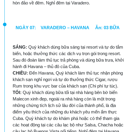
hòn đảo về đêm. Nghỉ đêm tại Varadero.
NGÀY 07: VARADERO – HAVANA Ăn: 03 BỮA
SÁNG:
Quý khách dùng bữa sáng tại resort và tự do tắm
biển, hoặc thưởng thức các dịch vụ trọn gói trong resort.
Sau đó đoàn làm thủ tục trả phòng và dùng bữa trưa, khởi
hành đi Havana – thủ đô của Cuba.
CHIỀU:
Đến Havana, Quý khách làm thủ tục nhận phòng
khách sạn nghỉ ngơi và tự do thưởng thức Cigar, rượu
Rum trong khu vực bar của khách sạn (Chi phí tự túc).
TỐI:
Quý khách dùng bữa tối tại nhà hàng bên bờ biển
Malecon xinh đẹp, ngoài ra nhà hàng còn là một trong
những chứng tích lịch sử lâu đời của thành phố, là địa
điểm yêu thích của những du khách yêu mến ẩm thực
Cuba. Quý khách tự do khám phá hoặc có thể tham gia
các hoạt động tại các câu lạc bộ như Salsa, Chacha hoặc
câu lạc bộ Buenos Vista nổi tiếng. Nghỉ đêm tại Havana.