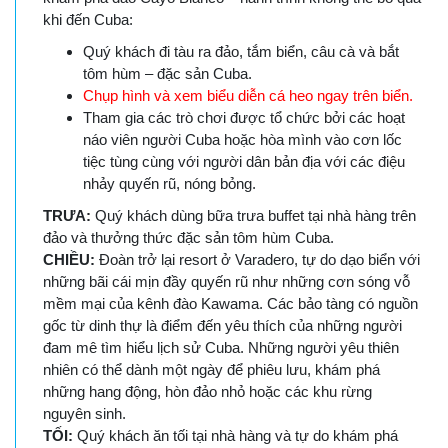
khi đến Cuba:
Quý khách đi tàu ra đảo, tắm biển, câu cà và bắt
tôm hùm – đặc sản Cuba.
Chụp hình và xem biểu diễn cá heo ngay trên biển.
Tham gia các trò chơi được tổ chức bởi các hoạt
náo viên người Cuba hoặc hòa mình vào cơn lốc
tiệc tùng cùng với người dân bản địa với các điệu
nhảy quyến rũ, nóng bỏng.
TRƯA:
Quý khách dùng bữa trưa buffet tại nhà hàng trên
đảo và thưởng thức đặc sản tôm hùm Cuba.
CHIỀU:
Đoàn trở lại resort ở Varadero, tự do dạo biển với
những bãi cái mịn đầy quyến rũ như những cơn sóng vỗ
mềm mại của kênh đào Kawama. Các bảo tàng có nguồn
gốc từ dinh thự là điểm đến yêu thích của những người
đam mê tìm hiểu lịch sử Cuba. Những người yêu thiên
nhiên có thể dành một ngày để phiêu lưu, khám phá
những hang động, hòn đảo nhỏ hoặc các khu rừng
nguyên sinh.
TỐI:
Quý khách ăn tối tại nhà hàng và tự do khám phá