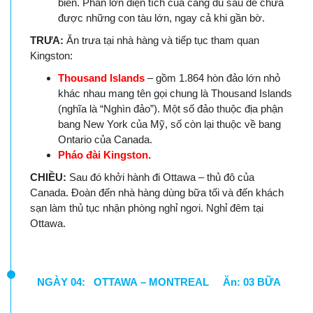
biển. Phần lớn diện tích của cảng đủ sâu để chứa
được những con tàu lớn, ngay cả khi gần bờ.
TRƯA:
Ăn trưa tại nhà hàng và tiếp tục tham quan
Kingston:
Thousand Islands
– gồm 1.864 hòn đảo lớn nhỏ
khác nhau mang tên gọi chung là Thousand Islands
(nghĩa là “Nghìn đảo”). Một số đảo thuộc địa phận
bang New York của Mỹ, số còn lại thuộc về bang
Ontario của Canada.
Pháo đài Kingston.
CHIỀU:
Sau đó khởi hành đi Ottawa – thủ đô của
Canada. Đoàn đến nhà hàng dùng bữa tối và đến khách
sạn làm thủ tục nhận phòng nghỉ ngơi. Nghỉ đêm tại
Ottawa.
NGÀY 04: OTTAWA – MONTREAL Ăn: 03 BỮA