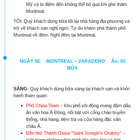
Mỹ và là điểm đến không thể bỏ qua khi ghé thăm
Montreal.
TỐI: Quý khách dùng bữa tối tại nhà hàng địa phương và
trở về khách sạn nghỉ ngơi. Tự do khám phá thành phố
Montreal về đêm. Nghỉ đêm tại Montreal.
NGÀY 05: MONTREAL – VARADERO Ăn: 03
BỮA
SÁNG:
Quý khách dùng bữa sáng tại khách sạn và khởi
hành tham quan:
Phố China Town
– khu phố sôi động mang đậm dấu
ấn văn hóa Á Đông, nổi bật với cổng chào truyền
thống, nhà hàng, tiệm trà và cửa hàng đặc sản
châu Á.
Đền thờ Thánh Giuse “Saint Joseph’s Oratory”
–
một trong những công trình tôn giáo lớn và linh