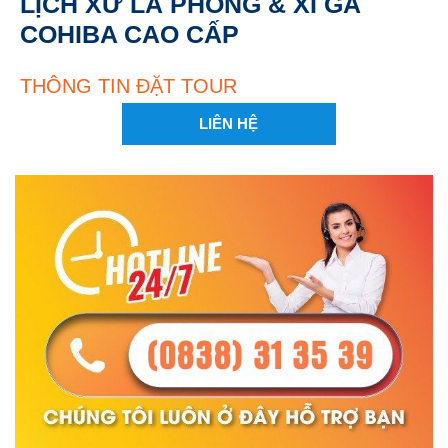
LỊCH XỨ LÁ PHONG & XÌ GÀ
COHIBA CAO CẤP
THÔNG TIN ĐẶT TOUR