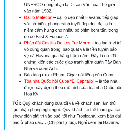
UNESCO công nhận là Di sản Văn hóa Thế giới
vào năm 1982.
Đại lộ Malecon
– đại lộ đẹp nhất Havana, tiếp giáp
với bờ biển, phong cảnh tuyệt đẹp dọc đại lộ là
niềm cảm hứng cho nhiều bộ phim bom tấn, trong
đó có Fast & Furious 7.
Pháo đài Castillo De Los Tre Morro
– tọa lạc ở vị trí
vô cùng quan trọng, bao quát và là tiền tuyến bảo
vệ cả Havana qua hàng trăm năm. Đây là nơi đã
chứng kiến các cuộc giao tranh giữa quân Tây Ban
Nha và quân Anh.
Bảo tàng rượu Rhum, Cigar nổi tiếng của Cuba.
Tòa nhà Quốc hội Cuba “El Capitalio”
– là tòa nhà
được xây dựng theo mô hình của tòa nhà Quốc hội
Hoa Kỳ.
TỐI:
Quý khách dùng bữa tối và về khách sạn làm thủ
tục nhận phòng nghỉ ngơi. Quý khách có thể tham gia các
show diễn giải trí vào buổi tối như Tropicana, xem bắn đại
bác ở pháo đài,… (Chi phí tự túc). Nghỉ đêm tại Havana.