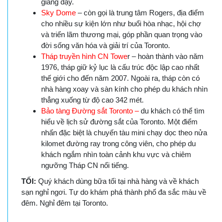
giảng dạy.
Sky Dome
– còn gọi là trung tâm Rogers, địa điểm
cho nhiều sự kiện lớn như buổi hòa nhạc, hội chợ
và triển lãm thương mại, góp phần quan trọng vào
đời sống văn hóa và giải trí của Toronto.
Tháp truyền hình CN Towe
r – hoàn thành vào năm
1976, tháp giữ kỷ lục là cấu trúc độc lập cao nhất
thế giới cho đến năm 2007. Ngoài ra, tháp còn có
nhà hàng xoay và sàn kính cho phép du khách nhìn
thẳng xuống từ độ cao 342 mét.
Bảo tàng Đường sắt Toronto –
du khách có thể tìm
hiểu về lịch sử đường sắt của Toronto. Một điểm
nhấn đặc biệt là chuyến tàu mini chạy dọc theo nửa
kilomet đường ray trong công viên, cho phép du
khách ngắm nhìn toàn cảnh khu vực và chiêm
ngưỡng Tháp CN nổi tiếng.
TỐI:
Quý khách dùng bữa tối tại nhà hàng và về khách
sạn nghỉ ngơi. Tự do khám phá thành phố đa sắc màu về
đêm. Nghỉ đêm tại Toronto.