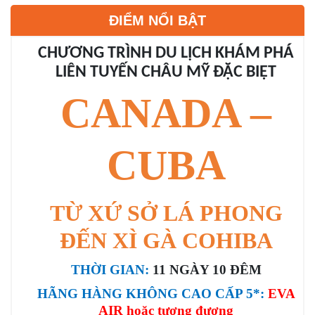
ĐIỂM NỔI BẬT
CHƯƠNG TRÌNH DU LỊCH KHÁM PHÁ
LIÊN TUYẾN CHÂU MỸ ĐẶC BIỆT
CANADA –
CUBA
TỪ XỨ SỞ LÁ PHONG
ĐẾN XÌ GÀ COHIBA
THỜI GIAN:
11 NGÀY 10 ĐÊM
HÃNG HÀNG KHÔNG CAO CẤP 5*:
EVA
AIR hoặc tương đương