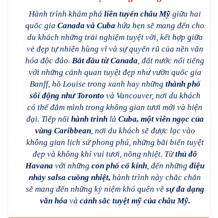
Hành trình khám phá
liên tuyến châu Mỹ
giữa hai
quốc gia
Canada và Cuba
hứa hẹn sẽ mang đến cho
du khách những trải nghiệm tuyệt vời, kết hợp giữa
vẻ đẹp tự nhiên hùng vĩ và sự quyến rũ của nền văn
hóa độc đáo.
Bắt đầu từ Canada
, đất nước nổi tiếng
với những cảnh quan tuyệt đẹp như vườn quốc gia
Banff, hồ Louise trong xanh hay những
thành phố
sôi động như Toronto
và Vancouver, nơi du khách
có thể đắm mình trong không gian tươi mới và hiện
đại. Tiếp nối
hành trình
là
Cuba,
một viên ngọc của
vùng Caribbean
, nơi du khách sẽ được lạc vào
không gian lịch sử phong phú, những bãi biển tuyệt
đẹp và không khí vui tươi, nồng nhiệt. Từ
thủ đô
Havana
với những
con phố cổ kính
, đến những
điệu
nhảy salsa cuồng nhiệt,
hành trình này chắc chắn
sẽ mang đến những kỷ niệm khó quên về
sự đa dạng
văn hóa
và
cảnh sắc tuyệt mỹ của châu Mỹ.