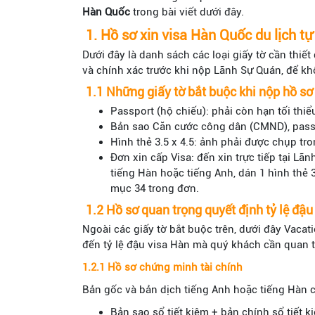
Hàn Quốc
trong bài viết dưới đây.
1. Hồ sơ xin visa Hàn Quốc du lịch t
Dưới đây là danh sách các loại giấy tờ cần thiế
và chính xác trước khi nộp Lãnh Sự Quán, để khô
1.1 Những giấy tờ bắt buộc khi nộp hồ sơ
Passport (hộ chiếu): phải còn hạn tối thiể
Bản sao Căn cước công dân (CMND), pass
Hình thẻ 3.5 x 4.5: ảnh phải được chụp tro
Đơn xin cấp Visa: đến xin trực tiếp tại Lã
tiếng Hàn hoặc tiếng Anh, dán 1 hình thẻ 
mục 34 trong đơn.
1.2 Hồ sơ quan trọng quyết định tỷ lệ đậ
Ngoài các giấy tờ bắt buộc trên, dưới đây Vacatio
đến tỷ lệ đậu visa Hàn mà quý khách cần quan 
1.2.1 Hồ sơ chứng minh tài chính
Bản gốc và bản dịch tiếng Anh hoặc tiếng Hàn
Bản sao sổ tiết kiệm + bản chính sổ tiết ki