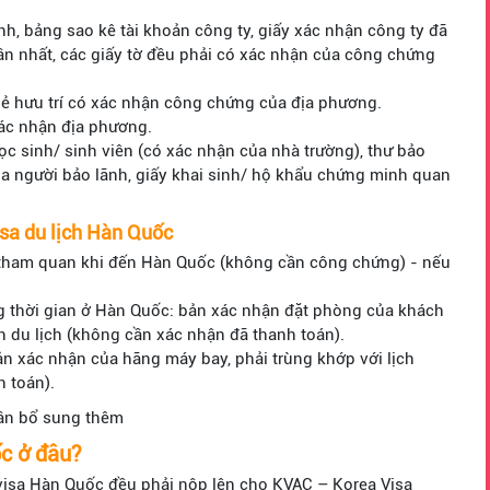
nh, bảng sao kê tài khoản công ty, giấy xác nhận công ty đã
n nhất, các giấy tờ đều phải có xác nhận của công chứng
thẻ hưu trí có xác nhận công chứng của địa phương.
 xác nhận địa phương.
học sinh/ sinh viên (có xác nhận của nhà trường), thư bảo
a người bảo lãnh, giấy khai sinh/ hộ khẩu chứng minh quan
isa du lịch Hàn Quốc
 tham quan khi đến Hàn Quốc (không cần công chứng) - nếu
.
g thời gian ở Hàn Quốc: bản xác nhận đặt phòng của khách
ình du lịch (không cần xác nhận đã thanh toán).
n xác nhận của hãng máy bay, phải trùng khớp với lịch
h toán).
 cần bổ sung thêm
ốc ở đâu?
n visa Hàn Quốc đều phải nộp lên cho KVAC – Korea Visa