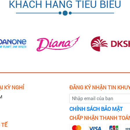
KHÁCH HÀNG TIÊU BIỂU
I KỲ NGHỈ
ĐĂNG KÝ NHẬN TIN KHU
M
CHÍNH SÁCH BẢO MẬT
CHẤP NHẬN THANH TOÁ
 TẾ