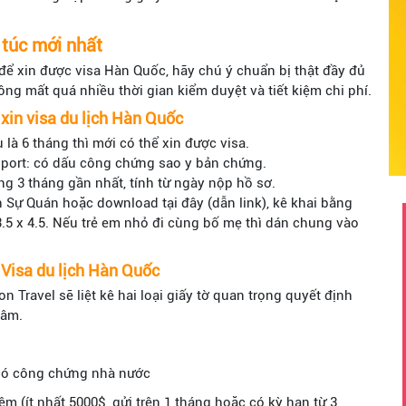
ự túc mới nhất
t để xin được visa Hàn Quốc, hãy chú ý chuẩn bị thật đầy đủ
ng mất quá nhiều thời gian kiểm duyệt và tiết kiệm chi phí.
 xin visa du lịch Hàn Quốc
u là 6 tháng thì mới có thể xin được visa.
port: có dấu công chứng sao y bản chứng.
ng 3 tháng gần nhất, tính từ ngày nộp hồ sơ.
nh Sự Quán hoặc download tại đây (dẫn link), kê khai bằng
3.5 x 4.5. Nếu trẻ em nhỏ đi cùng bố mẹ thì dán chung vào
u Visa du lịch Hàn Quốc
n Travel sẽ liệt kê hai loại giấy tờ quan trọng quyết định
tâm.
 có công chứng nhà nước
ệm (ít nhất 5000$, gửi trên 1 tháng hoặc có kỳ hạn từ 3