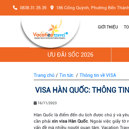
0838.31.35.39
186 Cống Quỳnh, Phường Bến Thàn
GIỚI THIỆU
TO
ƯU ĐÃI SỐC 2026
Trang chủ
/
Tin tức
/
Thông tin về VISA
VISA HÀN QUỐC: THÔNG TIN
16/11/2023
Hàn Quốc là điểm đến du lịch được chú ý và yêu
cần phải
xin visa Hàn Quốc
. Ngoài việc giấy tờ 
vấn đề mà nhiều người quan tâm. Vacation Trave