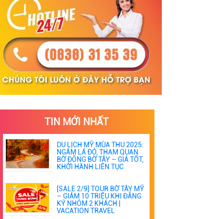
TIN MỚI NHẤT
DU LỊCH MỸ MÙA THU 2025:
NGẮM LÁ ĐỎ, THAM QUAN
BỜ ĐÔNG BỜ TÂY – GIÁ TỐT,
KHỞI HÀNH LIÊN TỤC
[SALE 2/9] TOUR BỜ TÂY MỸ
– GIẢM 10 TRIỆU KHI ĐĂNG
KÝ NHÓM 2 KHÁCH |
VACATION TRAVEL