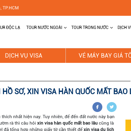
h, TP.HCM
UR ĐỘC LẠ
TOUR NƯỚC NGOÀI
TOUR TRONG NƯỚC
DỊCH V
DỊCH VỤ VISA
VÉ MÁY BAY GIÁ T
 HỒ SƠ, XIN VISA HÀN QUỐC MẤT BAO 
 thích nhất hiện nay. Tuy nhiên, để đến đất nước này bạn
rườm rà thì câu hỏi
xin
visa hàn quốc mất bao lâu
cũng là
l đã tổng hợp những giấy tờ cần thiết để
xin visa du lịch