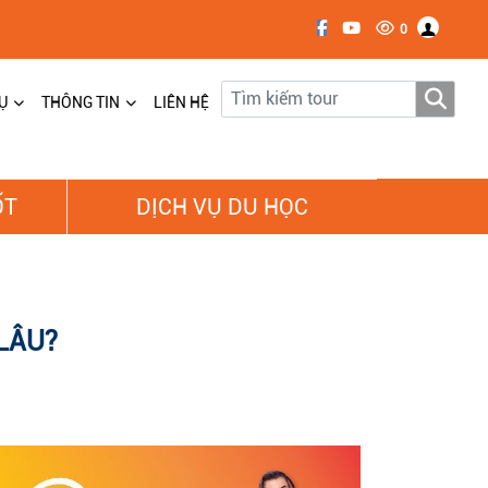
0
Ụ
THÔNG TIN
LIÊN HỆ
ỐT
DỊCH VỤ DU HỌC
LÂU?