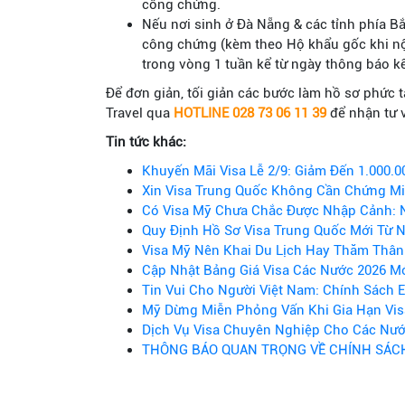
công chứng.
Nếu nơi sinh ở Đà Nẵng & các tỉnh phía B
công chứng (kèm theo Hộ khẩu gốc khi nộp
trong vòng 1 tuần kể từ ngày thông báo kế
Để đơn giản, tối giản các bước làm hồ sơ phức t
Travel qua
HOTLINE 028 73 06 11 39
để nhận tư v
Tin tức khác:
Khuyến Mãi Visa Lễ 2/9: Giảm Đến 1.000.
Xin Visa Trung Quốc Không Cần Chứng Mi
Có Visa Mỹ Chưa Chắc Được Nhập Cảnh: 
Quy Định Hồ Sơ Visa Trung Quốc Mới Từ 
Visa Mỹ Nên Khai Du Lịch Hay Thăm Thân
Cập Nhật Bảng Giá Visa Các Nước 2026 Mớ
Tin Vui Cho Người Việt Nam: Chính Sách E
Mỹ Dừng Miễn Phỏng Vấn Khi Gia Hạn Visa
Dịch Vụ Visa Chuyên Nghiệp Cho Các Nướ
THÔNG BÁO QUAN TRỌNG VỀ CHÍNH SÁCH