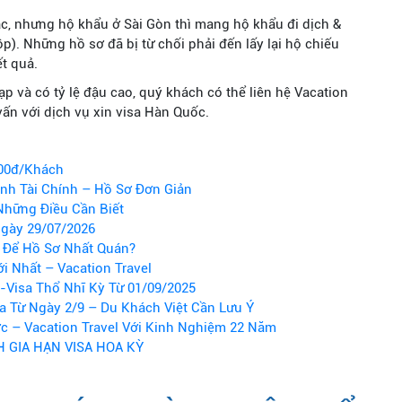
ắc, nhưng hộ khẩu ở Sài Gòn thì mang hộ khẩu đi dịch &
). Những hồ sơ đã bị từ chối phải đến lấy lại hộ chiếu
t quả.
ạp và có tỷ lệ đậu cao, quý khách có thể liên hệ Vacation
ấn với dịch vụ xin visa Hàn Quốc.
000đ/Khách
nh Tài Chính – Hồ Sơ Đơn Giản
Những Điều Cần Biết
Ngày 29/07/2026
 Để Hồ Sơ Nhất Quán?
i Nhất – Vacation Travel
-Visa Thổ Nhĩ Kỳ Từ 01/09/2025
 Từ Ngày 2/9 – Du Khách Việt Cần Lưu Ý
c – Vacation Travel Với Kinh Nghiệm 22 Năm
 GIA HẠN VISA HOA KỲ