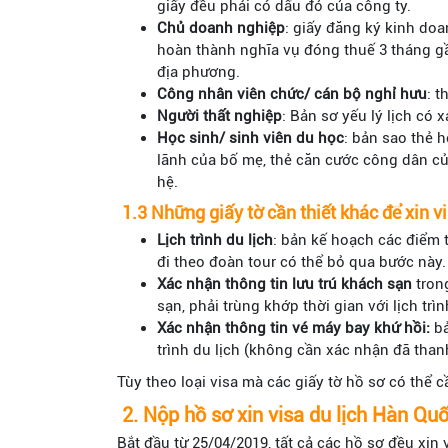
giấy đều phải có dấu đỏ của công ty.
Chủ doanh nghiệp
: giấy đăng ký kinh doa
hoàn thành nghĩa vụ đóng thuế 3 tháng gầ
địa phương.
Công nhân viên chức/ cán bộ nghỉ hưu
: 
Người thất nghiệp
: Bản sơ yếu lý lịch có
Học sinh/ sinh viên du học
: bản sao thẻ 
lãnh của bố mẹ, thẻ căn cước công dân củ
hệ.
1.3 Những giấy tờ cần thiết khác để xin v
Lịch trình du lịch
: bản kế hoạch các điểm
đi theo đoàn tour có thể bỏ qua bước này
Xác nhận thông tin lưu trú khách sạn
tron
sạn, phải trùng khớp thời gian với lịch tr
Xác nhận thông tin vé máy bay khứ hồi:
bả
trình du lịch (không cần xác nhận đã than
Tùy theo loại visa mà các giấy tờ hồ sơ có thể
2. Nộp hồ sơ xin visa du lịch Hàn Qu
Bắt đầu từ 25/04/2019, tất cả các hồ sơ đều xi