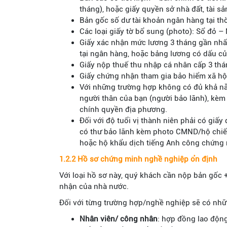
tháng), hoặc giấy quyền sở nhà đất, tài sản
Bản gốc số dư tài khoản ngân hàng tại th
Các loại giấy tờ bổ sung (photo): Sổ đỏ –
Giấy xác nhận mức lương 3 tháng gần nhất
tại ngân hàng, hoặc bảng lương có dấu củ
Giấy nộp thuế thu nhập cá nhân cấp 3 thá
Giấy chứng nhận tham gia bảo hiểm xã hộ
Với những trường hợp không có đủ khả năn
người thân của bạn (người bảo lãnh), kèm
chính quyền địa phương.
Đối với độ tuổi vị thành niên phải có giấ
có thư bảo lãnh kèm photo CMND/hộ chiếu 
hoặc hộ khẩu dịch tiếng Anh công chứng 
1.2.2 Hồ sơ chứng minh nghề nghiệp ổn định
Với loại hồ sơ này, quý khách cần nộp bản gốc 
nhận của nhà nước.
Đối với từng trường hợp/nghề nghiệp sẽ có những
Nhân viên/ công nhân
: hợp đồng lao động