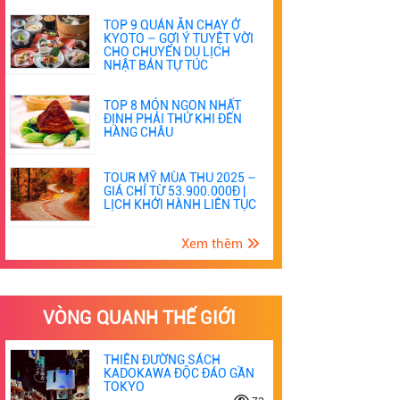
TOP 9 QUÁN ĂN CHAY Ở
KYOTO – GỢI Ý TUYỆT VỜI
CHO CHUYẾN DU LỊCH
NHẬT BẢN TỰ TÚC
TOP 8 MÓN NGON NHẤT
ĐỊNH PHẢI THỬ KHI ĐẾN
HÀNG CHÂU
TOUR MỸ MÙA THU 2025 –
GIÁ CHỈ TỪ 53.900.000Đ |
LỊCH KHỞI HÀNH LIÊN TỤC
Xem thêm
VÒNG QUANH THẾ GIỚI
THIÊN ĐƯỜNG SÁCH
KADOKAWA ĐỘC ĐÁO GẦN
TOKYO