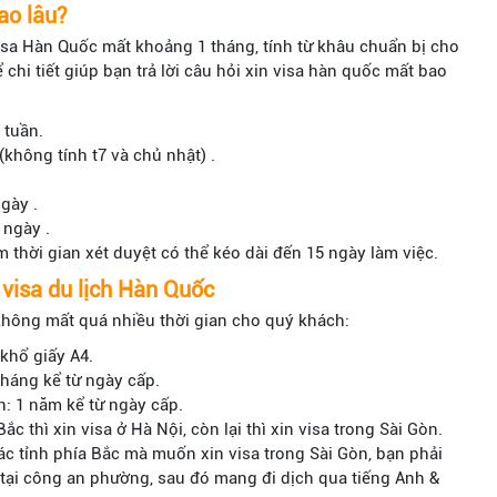
ao lâu?
isa Hàn Quốc mất khoảng 1 tháng, tính từ khâu chuẩn bị cho
 chi tiết giúp bạn trả lời câu hỏi xin visa hàn quốc mất bao
 tuần.
không tính t7 và chủ nhật) .
gày .
 ngày .
thời gian xét duyệt có thể kéo dài đến 15 ngày làm việc.
 visa du lịch Hàn Quốc
không mất quá nhiều thời gian cho quý khách:
 khổ giấy A4.
tháng kể từ ngày cấp.
n: 1 năm kể từ ngày cấp.
c thì xin visa ở Hà Nội, còn lại thì xin visa trong Sài Gòn.
ác tỉnh phía Bắc mà muốn xin visa trong Sài Gòn, bạn phải
in tại công an phường, sau đó mang đi dịch qua tiếng Anh &