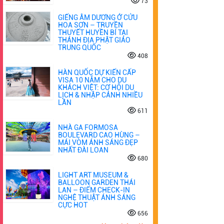
73
GIẾNG ÂM DƯƠNG Ở CỬU
HOA SƠN – TRUYỀN
THUYẾT HUYỀN BÍ TẠI
THÁNH ĐỊA PHẬT GIÁO
TRUNG QUỐC
408
HÀN QUỐC DỰ KIẾN CẤP
VISA 10 NĂM CHO DU
KHÁCH VIỆT: CƠ HỘI DU
LỊCH & NHẬP CẢNH NHIỀU
LẦN
611
NHÀ GA FORMOSA
BOULEVARD CAO HÙNG –
MÁI VÒM ÁNH SÁNG ĐẸP
NHẤT ĐÀI LOAN
680
LIGHT ART MUSEUM &
BALLOON GARDEN THÁI
LAN – ĐIỂM CHECK-IN
NGHỆ THUẬT ÁNH SÁNG
CỰC HOT
656