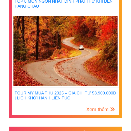
TOP 8 MÓN NGON NHẤT ĐỊNH PHẢI THỬ KHI ĐẾN
HÀNG CHÂU
TOUR MỸ MÙA THU 2025 – GIÁ CHỈ TỪ 53.900.000Đ
| LỊCH KHỞI HÀNH LIÊN TỤC
Xem thêm