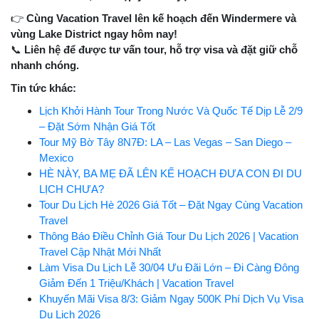
👉
Cùng Vacation Travel lên kế hoạch đến Windermere và
vùng Lake District ngay hôm nay!
📞
Liên hệ để được tư vấn tour, hỗ trợ visa và đặt giữ chỗ
nhanh chóng.
Tin tức khác:
Lịch Khởi Hành Tour Trong Nước Và Quốc Tế Dịp Lễ 2/9
– Đặt Sớm Nhận Giá Tốt
Tour Mỹ Bờ Tây 8N7Đ: LA – Las Vegas – San Diego –
Mexico
HÈ NÀY, BA MẸ ĐÃ LÊN KẾ HOẠCH ĐƯA CON ĐI DU
LỊCH CHƯA?
Tour Du Lịch Hè 2026 Giá Tốt – Đặt Ngay Cùng Vacation
Travel
Thông Báo Điều Chỉnh Giá Tour Du Lịch 2026 | Vacation
Travel Cập Nhật Mới Nhất
Làm Visa Du Lịch Lễ 30/04 Ưu Đãi Lớn – Đi Càng Đông
Giảm Đến 1 Triệu/Khách | Vacation Travel
Khuyến Mãi Visa 8/3: Giảm Ngay 500K Phí Dịch Vụ Visa
Du Lịch 2026