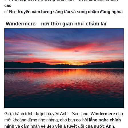
cao
✅
Nơi truyền cảm hứng sáng tác và sống chậm đúng nghĩa
Windermere – nơi thời gian như chậm lại
Giữa hành trình du lịch xuyên Anh – Scotland,
Windermere
như
một khoảng dừng nhẹ nhàng, cho bạn cơ hội
lắng nghe chính
mình
và cảm nhận
vẻ đẹp yên ả tuyệt đối của nước Anh
.