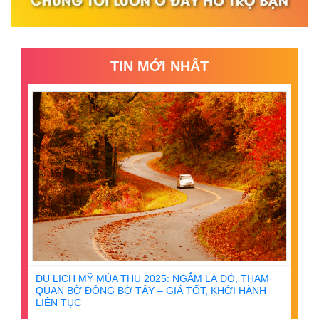
TIN MỚI NHẤT
DU LỊCH MỸ MÙA THU 2025: NGẮM LÁ ĐỎ, THAM
QUAN BỜ ĐÔNG BỜ TÂY – GIÁ TỐT, KHỞI HÀNH
LIÊN TỤC