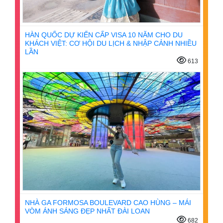
HÀN QUỐC DỰ KIẾN CẤP VISA 10 NĂM CHO DU
KHÁCH VIỆT: CƠ HỘI DU LỊCH & NHẬP CẢNH NHIỀU
LẦN
613
NHÀ GA FORMOSA BOULEVARD CAO HÙNG – MÁI
VÒM ÁNH SÁNG ĐẸP NHẤT ĐÀI LOAN
682