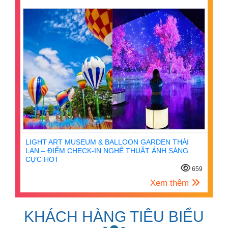
LIGHT ART MUSEUM & BALLOON GARDEN THÁI
LAN – ĐIỂM CHECK-IN NGHỆ THUẬT ÁNH SÁNG
CỰC HOT
659
Xem thêm
KHÁCH HÀNG TIÊU BIỂU