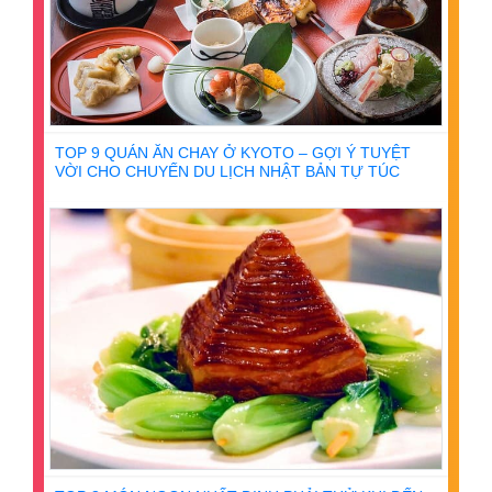
TOP 9 QUÁN ĂN CHAY Ở KYOTO – GỢI Ý TUYỆT
VỜI CHO CHUYẾN DU LỊCH NHẬT BẢN TỰ TÚC