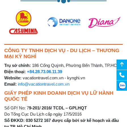
CÔNG TY TNHH DỊCH VỤ - DU LỊCH – THƯƠNG
MẠI KỲ NGHỈ
Trụ sở chính:
186 Cống Quỳnh, Phường Bến Thành, TP.HCM
Điện thoại:
+84.28.73.06.11.39
Website:
vacationtravel.com.vn - kynghi.vn
Email:
info@vacationtravel.com.vn
GIẤY PHÉP KINH DOANH DỊCH VỤ LỮ HÀNH
QUỐC TẾ
Số GP/ No: 7
9-201/ 2016/ TCDL – GPLHQT
Do Tổng Cục Du Lịch cấp ngày 17/5/2016
Số ĐKKD: 030 5272 167 được cấp bởi sở kế hoạch và đầu
tư TP. Hồ Chí Minh.