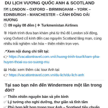
DU LỊCH VƯƠNG QUỐC ANH & SCOTLAND
🗺
LONDON – OXFORD – BIRMINGHAM – YORK –
EDINBURGH – MANCHESTER – CÁNH ĐỒNG OẢI
HƯƠNG
🕒
09 ngày 08 đêm | ✈ Turkmenistan Airlines
🎯 Hành trình đưa bạn khám phá từ thủ đô London sôi động,
vùng Oxford cổ kính đến cao nguyên Scotland lãng mạn, cùng
nhiều trải nghiệm văn hóa – thiên nhiên trọn vẹn.
📍
Xem nội dung chi tiết tại:
👉
https://vacationtravel.com.vn/chuong-trinh-tour/kham-pha-
huyen-thoai-xu-so-suong-mu
📖 Hoặc xem thêm các tour Anh tại:
👉
https://vacationtravel.com.vn/du-lich/du-lich-anh
Tại sao bạn nên đến Windermere một lần trong
đời?
✅
Thiên nhiên nguyên bản và yên bình
✅
Lý tưởng cho nghỉ dưỡng, thư giãn và tĩnh tâm
✅
Phù hợp kết hợp trong tour Anh – Scotland tiêu chuẩn