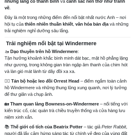
những làng cổ thanh bình
và
cảnh sắc nên thơ như tranh
vẽ
.
Đây là một trong những điểm đến nổi bật nhất nước Anh – nơi
hội tụ của
thiên nhiên thuần khiết
,
văn hóa bản địa
và những
trải nghiệm nghỉ dưỡng sâu lắng.
Trải nghiệm nổi bật tại Windermere
🚤
Dạo thuyền trên hồ Windermere
:
Tận hưởng khoảnh khắc bình minh dát bạc, mặt hồ phẳng lặng
như gương, trong không gian tràn ngập âm thanh của chim hót
và làn gió mát lành từ dãy đồi xa xa.
🚶‍♂️
Tản bộ hoặc leo đồi Orrest Head
– điểm ngắm toàn cảnh
hồ Windermere và những thung lũng xung quanh, nơi lý tưởng
để thư giãn và chụp ảnh.
🏡
Tham quan làng Bowness-on-Windermere
– nổi tiếng với
kiến trúc cổ, các quán trà chiều truyền thống và cửa hàng lưu
niệm xinh xắn.
📚
Thế giới cổ tích của Beatrix Potter
– tác giả
Peter Rabbit
,
người đã lấy cảm hứng sáng tác từ chính vẻ đẹp của vùng đất