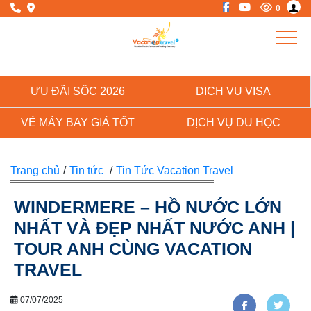
0
ƯU ĐÃI SỐC 2026
DỊCH VỤ VISA
VÉ MÁY BAY GIÁ TỐT
DỊCH VỤ DU HỌC
Trang chủ
/
Tin tức
/
Tin Tức Vacation Travel
WINDERMERE – HỒ NƯỚC LỚN
NHẤT VÀ ĐẸP NHẤT NƯỚC ANH |
TOUR ANH CÙNG VACATION
TRAVEL
07/07/2025