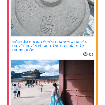
GIẾNG ÂM DƯƠNG Ở CỬU HOA SƠN – TRUYỀN
THUYẾT HUYỀN BÍ TẠI THÁNH ĐỊA PHẬT GIÁO
TRUNG QUỐC
412