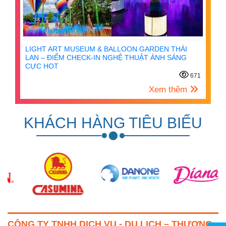
LIGHT ART MUSEUM & BALLOON GARDEN THÁI
LAN – ĐIỂM CHECK-IN NGHỆ THUẬT ÁNH SÁNG
CỰC HOT
671
Xem thêm
KHÁCH HÀNG TIÊU BIỂU
CÔNG TY TNHH DỊCH VỤ - DU LỊCH – THƯƠNG