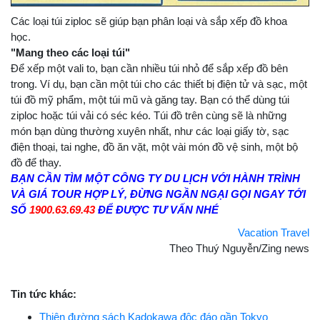
Các loại túi ziploc sẽ giúp bạn phân loại và sắp xếp đồ khoa
học.
"Mang theo các loại túi"
Để xếp một vali to, bạn cần nhiều túi nhỏ để sắp xếp đồ bên
trong. Ví dụ, bạn cần một túi cho các thiết bị điện tử và sạc, một
túi đồ mỹ phẩm, một túi mũ và găng tay. Bạn có thể dùng túi
ziploc hoặc túi vải có séc kéo. Túi đồ trên cùng sẽ là những
món bạn dùng thường xuyên nhất, như các loại giấy tờ, sạc
điện thoại, tai nghe, đồ ăn vặt, một vài món đồ vệ sinh, một bộ
đồ để thay.
BẠN CẦN TÌM MỘT CÔNG TY DU LỊCH VỚI HÀNH TRÌNH
VÀ GIÁ TOUR HỢP LÝ, ĐỪNG NGẦN NGẠI GỌI NGAY TỚI
SỐ
1900.63.69.43
ĐỂ ĐƯỢC TƯ VẤN NHÉ
Vacation Travel
Theo Thuý Nguyễn/Zing news
Tin tức khác:
Thiên đường sách Kadokawa độc đáo gần Tokyo