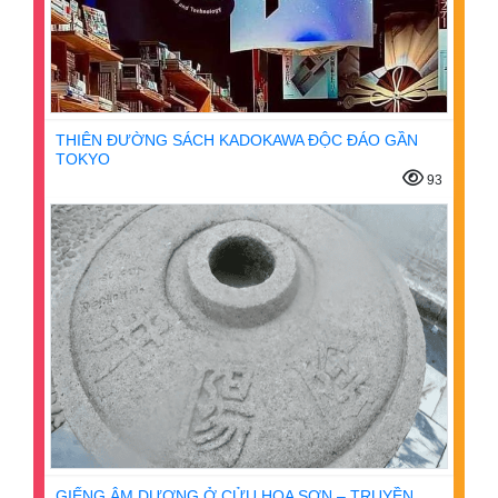
THIÊN ĐƯỜNG SÁCH KADOKAWA ĐỘC ĐÁO GẦN
TOKYO
93
GIẾNG ÂM DƯƠNG Ở CỬU HOA SƠN – TRUYỀN