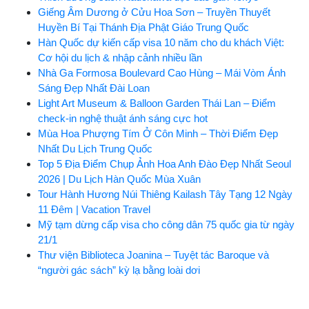
Giếng Âm Dương ở Cửu Hoa Sơn – Truyền Thuyết
Huyền Bí Tại Thánh Địa Phật Giáo Trung Quốc
Hàn Quốc dự kiến cấp visa 10 năm cho du khách Việt:
Cơ hội du lịch & nhập cảnh nhiều lần
Nhà Ga Formosa Boulevard Cao Hùng – Mái Vòm Ánh
Sáng Đẹp Nhất Đài Loan
Light Art Museum & Balloon Garden Thái Lan – Điểm
check-in nghệ thuật ánh sáng cực hot
Mùa Hoa Phượng Tím Ở Côn Minh – Thời Điểm Đẹp
Nhất Du Lịch Trung Quốc
Top 5 Địa Điểm Chụp Ảnh Hoa Anh Đào Đẹp Nhất Seoul
2026 | Du Lịch Hàn Quốc Mùa Xuân
Tour Hành Hương Núi Thiêng Kailash Tây Tạng 12 Ngày
11 Đêm | Vacation Travel
Mỹ tạm dừng cấp visa cho công dân 75 quốc gia từ ngày
21/1
Thư viện Biblioteca Joanina – Tuyệt tác Baroque và
“người gác sách” kỳ lạ bằng loài dơi