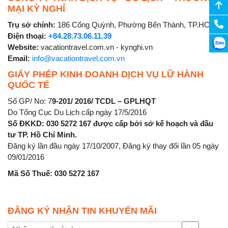
MẠI KỲ NGHỈ
Trụ sở chính:
186 Cống Quỳnh, Phường Bến Thành, TP.HCM
Điện thoại:
+84.28.73.06.11.39
Website:
vacationtravel.com.vn - kynghi.vn
Email:
info@vacationtravel.com.vn
GIẤY PHÉP KINH DOANH DỊCH VỤ LỮ HÀNH
QUỐC TẾ
Số GP/ No: 7
9-201/ 2016/ TCDL – GPLHQT
Do Tổng Cục Du Lịch cấp ngày 17/5/2016
Số ĐKKD: 030 5272 167 được cấp bởi sở kế hoạch và đầu
tư TP. Hồ Chí Minh.
Đăng ký lần đầu ngày 17/10/2007, Đăng ký thay đổi lần 05 ngày
09/01/2016
Mã Số Thuế: 030 5272 167
ĐĂNG KÝ NHẬN TIN KHUYẾN MÃI