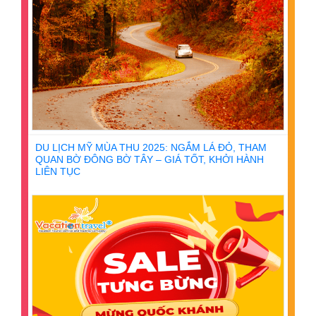
DU LỊCH MỸ MÙA THU 2025: NGẮM LÁ ĐỎ, THAM
QUAN BỜ ĐÔNG BỜ TÂY – GIÁ TỐT, KHỞI HÀNH
LIÊN TỤC