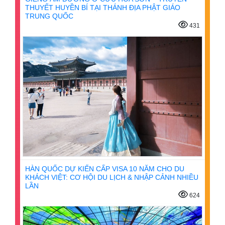
THUYẾT HUYỀN BÍ TẠI THÁNH ĐỊA PHẬT GIÁO
TRUNG QUỐC
431
HÀN QUỐC DỰ KIẾN CẤP VISA 10 NĂM CHO DU
KHÁCH VIỆT: CƠ HỘI DU LỊCH & NHẬP CẢNH NHIỀU
LẦN
624