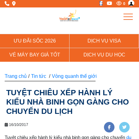
0
ƯU ĐÃI SỐC 2026
DỊCH VỤ VISA
VÉ MÁY BAY GIÁ TỐT
DỊCH VỤ DU HỌC
Trang chủ
/
Tin tức
/
Vòng quanh thế giới
TUYỆT CHIÊU XẾP HÀNH LÝ
KIỂU NHÀ BINH GỌN GÀNG CHO
CHUYẾN DU LỊCH
16/10/2017
Tuyệt chiêu xếp hành lý kiểu nhà binh gọn gàng cho chuyến
du