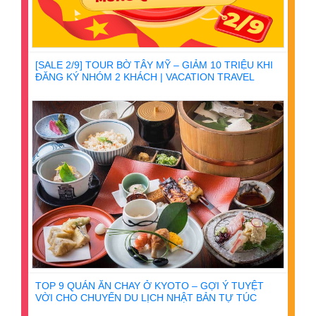
[SALE 2/9] TOUR BỜ TÂY MỸ – GIẢM 10 TRIỆU KHI
ĐĂNG KÝ NHÓM 2 KHÁCH | VACATION TRAVEL
TOP 9 QUÁN ĂN CHAY Ở KYOTO – GỢI Ý TUYỆT
VỜI CHO CHUYẾN DU LỊCH NHẬT BẢN TỰ TÚC