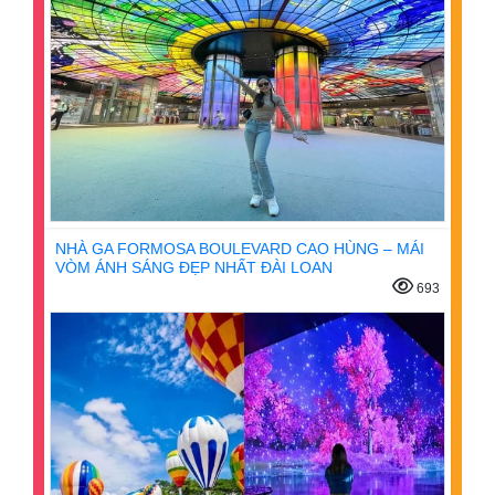
NHÀ GA FORMOSA BOULEVARD CAO HÙNG – MÁI
VÒM ÁNH SÁNG ĐẸP NHẤT ĐÀI LOAN
693