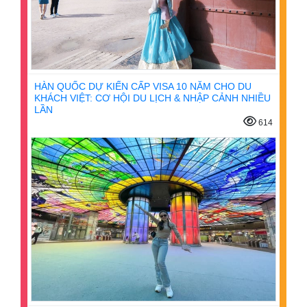
HÀN QUỐC DỰ KIẾN CẤP VISA 10 NĂM CHO DU
KHÁCH VIỆT: CƠ HỘI DU LỊCH & NHẬP CẢNH NHIỀU
LẦN
614