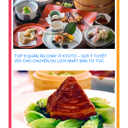
TOP 9 QUÁN ĂN CHAY Ở KYOTO – GỢI Ý TUYỆT
VỜI CHO CHUYẾN DU LỊCH NHẬT BẢN TỰ TÚC