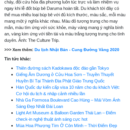
cháy, đội cứu hỏa địa phương luôn túc trực và làm nhiệm vụ
ngay khi lễ đốt búp bê Daruma hoàn tất. Du khách tới đây có
thể mua nhiều loại búp bê với đủ kích thước, màu sắc, mỗi màu
mang một ý nghĩa khác nhau. Màu đỏ tượng trưng cho may
mắn, màu tím ứng với sức khỏe, mày vàng mang ý nghĩa bình
an, vàng kim ứng với tiền tài và màu trắng tượng trưng cho tình
duyên. Ảnh: The Culture Trip.
>>> Xem thêm:
Du lịch Nhật Bản - Cung Đường Vàng 2020
Tin tức khác:
Thiên đường sách Kadokawa độc đáo gần Tokyo
Giếng Âm Dương ở Cửu Hoa Sơn – Truyền Thuyết
Huyền Bí Tại Thánh Địa Phật Giáo Trung Quốc
Hàn Quốc dự kiến cấp visa 10 năm cho du khách Việt:
Cơ hội du lịch & nhập cảnh nhiều lần
Nhà Ga Formosa Boulevard Cao Hùng – Mái Vòm Ánh
Sáng Đẹp Nhất Đài Loan
Light Art Museum & Balloon Garden Thái Lan – Điểm
check-in nghệ thuật ánh sáng cực hot
Mùa Hoa Phượng Tím Ở Côn Minh – Thời Điểm Đẹp