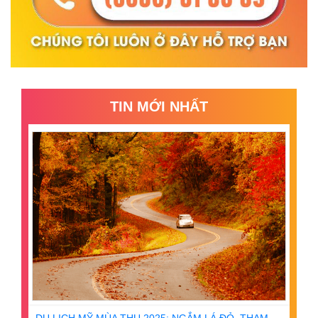
TIN MỚI NHẤT
DU LỊCH MỸ MÙA THU 2025: NGẮM LÁ ĐỎ, THAM