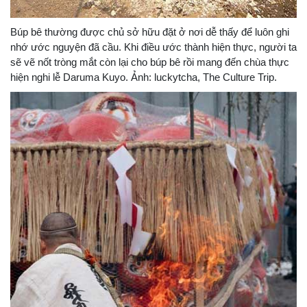
Búp bê thường được chủ sở hữu đặt ở nơi dễ thấy để luôn ghi
nhớ ước nguyện đã cầu. Khi điều ước thành hiện thực, người ta
sẽ vẽ nốt tròng mắt còn lại cho búp bê rồi mang đến chùa thực
hiện nghi lễ Daruma Kuyo. Ảnh: luckytcha, The Culture Trip.