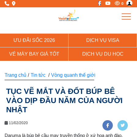
0
ƯU ĐÃI SỐC 2026
DỊCH VỤ VISA
VÉ MÁY BAY GIÁ TỐT
DỊCH VỤ DU HỌC
Trang chủ
/
Tin tức
/
Vòng quanh thế giới
TỤC VẼ MẮT VÀ ĐỐT BÚP BÊ
VÀO DỊP ĐẦU NĂM CỦA NGƯỜI
NHẬT
11/02/2020
Daruma là búp bê cầu may truyền thống ở xứ hoa anh đào.