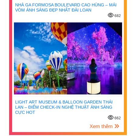
NHÀ GA FORMOSA BOULEVARD CAO HÙNG – MÁI
VÒM ÁNH SÁNG ĐẸP NHẤT ĐÀI LOAN
682
LIGHT ART MUSEUM & BALLOON GARDEN THÁI
LAN – ĐIỂM CHECK-IN NGHỆ THUẬT ÁNH SÁNG
CỰC HOT
662
Xem thêm