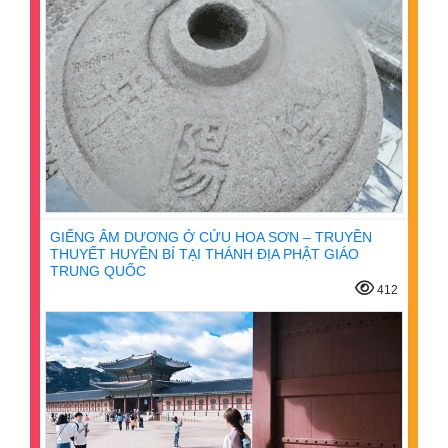
GIẾNG ÂM DƯƠNG Ở CỬU HOA SƠN – TRUYỀN
THUYẾT HUYỀN BÍ TẠI THÁNH ĐỊA PHẬT GIÁO
TRUNG QUỐC
412