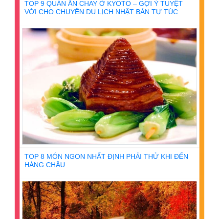
TOP 9 QUÁN ĂN CHAY Ở KYOTO – GỢI Ý TUYỆT
VỜI CHO CHUYẾN DU LỊCH NHẬT BẢN TỰ TÚC
TOP 8 MÓN NGON NHẤT ĐỊNH PHẢI THỬ KHI ĐẾN
HÀNG CHÂU