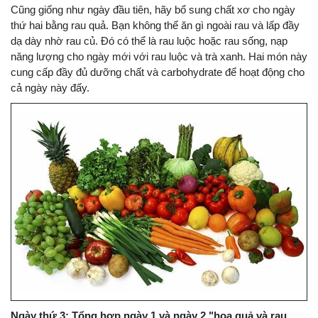
Cũng giống như ngày đầu tiên, hãy bổ sung chất xơ cho ngày
thứ hai bằng rau quả. Bạn không thể ăn gì ngoài rau và lấp đầy
dạ dày nhờ rau củ. Đó có thể là rau luộc hoặc rau sống, nạp
năng lượng cho ngày mới với rau luộc và trà xanh. Hai món này
cung cấp đầy đủ dưỡng chất và carbohydrate để hoạt động cho
cả ngày này đấy.
Ngày thứ 3: Tổng hợp ngày 1 và ngày 2 "hoa quả và rau