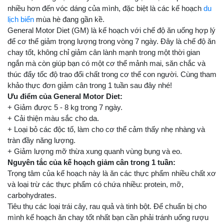
nhiều hơn đến vóc dáng của mình, đặc biệt là các kế hoạch
du
lịch biển
mùa hè đang gần kề.
General Motor Diet (GM) là kế hoạch với chế độ ăn uống hợp lý
để cơ thể giảm trọng lượng trong vòng 7 ngày. Đây là chế độ ăn
chay tốt, không chỉ giảm cân lành mạnh trong một thời gian
ngắn mà còn giúp bạn có một cơ thể mảnh mai, săn chắc và
thúc đẩy tốc độ trao đổi chất trong cơ thể con người. Cùng tham
khảo thực đơn giảm cân trong 1 tuần sau đây nhé!
Ưu điểm của General Motor Diet:
+ Giảm được 5 - 8 kg trong 7 ngày.
+ Cải thiện màu sắc cho da.
+ Loại bỏ các độc tố, làm cho cơ thể cảm thấy nhẹ nhàng và
tràn đầy năng lượng.
+ Giảm lượng mỡ thừa xung quanh vùng bụng và eo.
Nguyên tắc của kế hoạch giảm cân trong 1 tuần:
Trọng tâm của kế hoạch này là ăn các thực phẩm nhiều chất xơ
và loại trừ các thực phẩm có chứa nhiều: protein, mỡ,
carbohydrates.
Tiêu thụ các loại trái cây, rau quả và tinh bột. Để chuẩn bị cho
mình kế hoạch ăn chay tốt nhất bạn cần phải tránh uống rượu