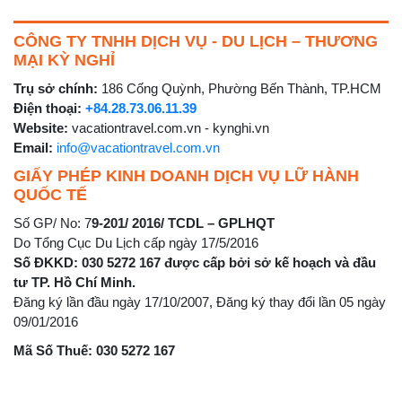
CÔNG TY TNHH DỊCH VỤ - DU LỊCH – THƯƠNG
MẠI KỲ NGHỈ
Trụ sở chính:
186 Cống Quỳnh, Phường Bến Thành, TP.HCM
Điện thoại:
+84.28.73.06.11.39
Website:
vacationtravel.com.vn - kynghi.vn
Email:
info@vacationtravel.com.vn
GIẤY PHÉP KINH DOANH DỊCH VỤ LỮ HÀNH
QUỐC TẾ
Số GP/ No: 7
9-201/ 2016/ TCDL – GPLHQT
Do Tổng Cục Du Lịch cấp ngày 17/5/2016
Số ĐKKD: 030 5272 167 được cấp bởi sở kế hoạch và đầu
tư TP. Hồ Chí Minh.
Đăng ký lần đầu ngày 17/10/2007, Đăng ký thay đổi lần 05 ngày
09/01/2016
Mã Số Thuế: 030 5272 167