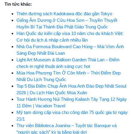
Tin tức khác:
Thiên đường sách Kadokawa độc đáo gần Tokyo
Giếng Âm Dương ở Cửu Hoa Sơn – Truyền Thuyết
Huyền Bí Tại Thánh Địa Phật Giáo Trung Quốc
Hàn Quốc dự kiến cấp visa 10 năm cho du khách Việt:
Cơ hội du lịch & nhập cảnh nhiều lần
Nhà Ga Formosa Boulevard Cao Hùng – Mái Vòm Ánh
Sáng Đẹp Nhất Đài Loan
Light Art Museum & Balloon Garden Thái Lan – Điểm
check-in nghệ thuật ánh sáng cực hot
Mùa Hoa Phượng Tím Ở Côn Minh – Thời Điểm Đẹp
Nhất Du Lịch Trung Quốc
Top 5 Địa Điểm Chụp Ảnh Hoa Anh Đào Đẹp Nhất Seoul
2026 | Du Lịch Hàn Quốc Mùa Xuân
Tour Hành Hương Núi Thiêng Kailash Tây Tạng 12 Ngày
11 Đêm | Vacation Travel
Mỹ tạm dừng cấp visa cho công dân 75 quốc gia từ ngày
21/1
Thư viện Biblioteca Joanina – Tuyệt tác Baroque và
“người gác sách” kỳ lạ bằng loài dơi