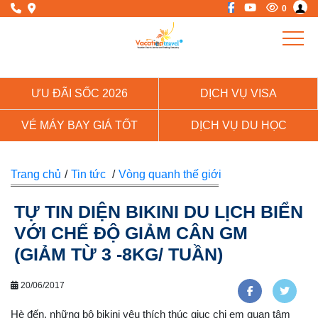
0
ƯU ĐÃI SỐC 2026
DỊCH VỤ VISA
VÉ MÁY BAY GIÁ TỐT
DỊCH VỤ DU HỌC
Trang chủ
/
Tin tức
/
Vòng quanh thế giới
TỰ TIN DIỆN BIKINI DU LỊCH BIỂN
VỚI CHẾ ĐỘ GIẢM CÂN GM
(GIẢM TỪ 3 -8KG/ TUẦN)
20/06/2017
Hè đến, những bộ bikini yêu thích thúc giục chị em quan tâm