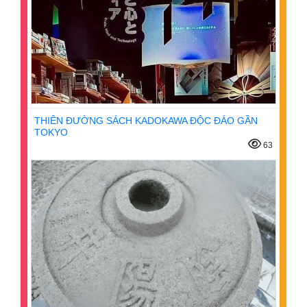
THIÊN ĐƯỜNG SÁCH KADOKAWA ĐỘC ĐÁO GẦN
TOKYO
63