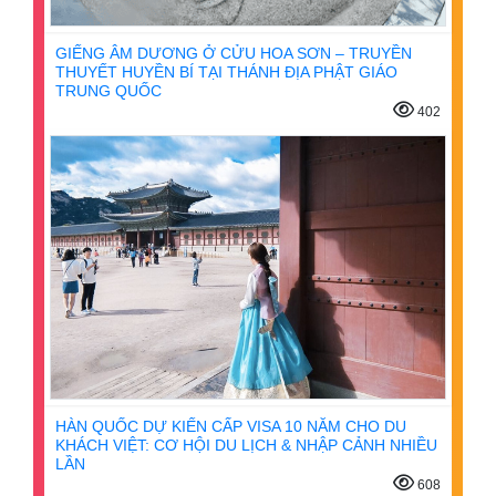
GIẾNG ÂM DƯƠNG Ở CỬU HOA SƠN – TRUYỀN
THUYẾT HUYỀN BÍ TẠI THÁNH ĐỊA PHẬT GIÁO
TRUNG QUỐC
402
HÀN QUỐC DỰ KIẾN CẤP VISA 10 NĂM CHO DU
KHÁCH VIỆT: CƠ HỘI DU LỊCH & NHẬP CẢNH NHIỀU
LẦN
608