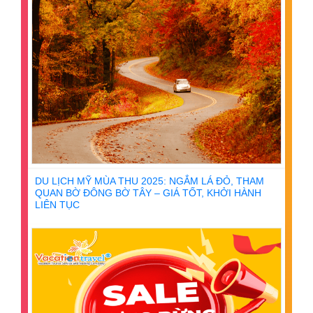
DU LỊCH MỸ MÙA THU 2025: NGẮM LÁ ĐỎ, THAM
QUAN BỜ ĐÔNG BỜ TÂY – GIÁ TỐT, KHỞI HÀNH
LIÊN TỤC