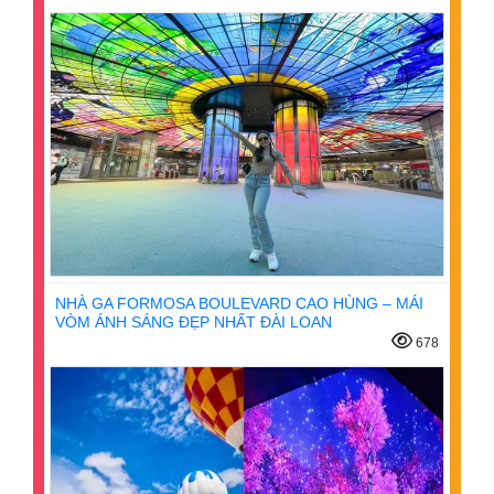
NHÀ GA FORMOSA BOULEVARD CAO HÙNG – MÁI
VÒM ÁNH SÁNG ĐẸP NHẤT ĐÀI LOAN
678