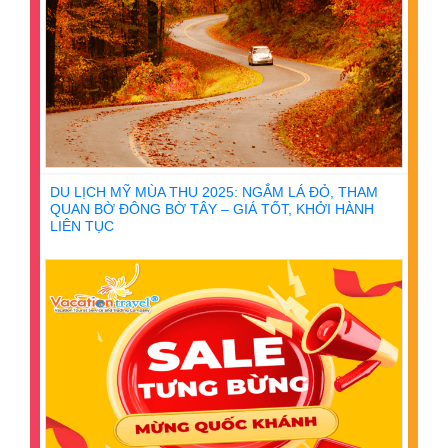
DU LỊCH MỸ MÙA THU 2025: NGẮM LÁ ĐỎ, THAM
QUAN BỜ ĐÔNG BỜ TÂY – GIÁ TỐT, KHỞI HÀNH
LIÊN TỤC