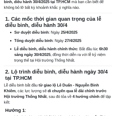
binh, diễu hành 30/4/2025 tại TP.HCM
mà bạn cần biết để
không bỏ lỡ bất kỳ khoảnh khắc ý nghĩa nào.
1. Các mốc thời gian quan trọng của lễ
diễu binh, diễu hành 30/4
Sơ duyệt diễu binh
: Ngày
25/4/2025
Tổng duyệt diễu binh
: Ngày
27/4/2025
Lễ diễu binh, diễu hành chính thức
: Bắt đầu lúc
6h30
sáng ngày 30/4/2025
, đồng thời diễn ra với lễ kỷ niệm
trọng thể tại Hội trường Thống Nhất.
2. Lộ trình diễu binh, diễu hành ngày 30/4
tại TP.HCM
Lễ diễu binh bắt đầu
từ giao lộ Lê Duẩn - Nguyễn Bỉnh
Khiêm
, các lực lượng sẽ
di chuyển qua lễ đài chính trước
Hội trường Thống Nhất
, sau đó tỏa về
4 hướng chính
để tập
kết:
Hướng 1
: