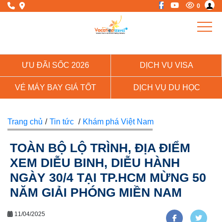
0
ƯU ĐÃI SỐC 2026
DỊCH VỤ VISA
VÉ MÁY BAY GIÁ TỐT
DỊCH VỤ DU HỌC
Trang chủ
/
Tin tức
/
Khám phá Việt Nam
TOÀN BỘ LỘ TRÌNH, ĐỊA ĐIỂM
XEM DIỄU BINH, DIỄU HÀNH
NGÀY 30/4 TẠI TP.HCM MỪNG 50
NĂM GIẢI PHÓNG MIỀN NAM
11/04/2025