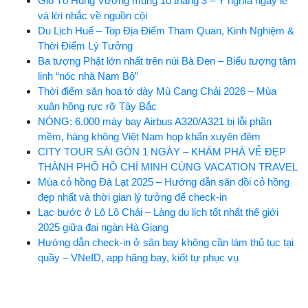
Giỗ Tổ Hùng Vương mùng 10 tháng 3 – Ý nghĩa ngày lễ
và lời nhắc về nguồn cội
Du Lịch Huế – Top Địa Điểm Tham Quan, Kinh Nghiệm &
Thời Điểm Lý Tưởng
Ba tượng Phật lớn nhất trên núi Bà Đen – Biểu tượng tâm
linh “nóc nhà Nam Bộ”
Thời điểm săn hoa tớ dày Mù Cang Chải 2026 – Mùa
xuân hồng rực rỡ Tây Bắc
NÓNG: 6.000 máy bay Airbus A320/A321 bị lỗi phần
mềm, hàng không Việt Nam họp khẩn xuyên đêm
CITY TOUR SÀI GÒN 1 NGÀY – KHÁM PHÁ VẺ ĐẸP
THÀNH PHỐ HỒ CHÍ MINH CÙNG VACATION TRAVEL
Mùa cỏ hồng Đà Lạt 2025 – Hướng dẫn săn đồi cỏ hồng
đẹp nhất và thời gian lý tưởng để check-in
Lạc bước ở Lô Lô Chải – Làng du lịch tốt nhất thế giới
2025 giữa đại ngàn Hà Giang
Hướng dẫn check-in ở sân bay không cần làm thủ tục tại
quầy – VNeID, app hãng bay, kiốt tự phục vụ