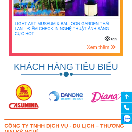
LIGHT ART MUSEUM & BALLOON GARDEN THÁI
LAN – ĐIỂM CHECK-IN NGHỆ THUẬT ÁNH SÁNG
CỰC HOT
659
Xem thêm
KHÁCH HÀNG TIÊU BIỂU
CÔNG TY TNHH DỊCH VỤ - DU LỊCH – THƯƠNG