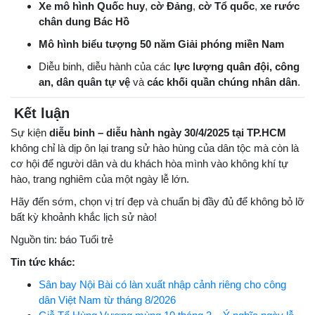
Xe mô hình Quốc huy
,
cờ Đảng
,
cờ Tổ quốc
,
xe rước
chân dung Bác Hồ
Mô hình biểu tượng 50 năm Giải phóng miền Nam
Diễu binh, diễu hành của các
lực lượng quân đội, công
an, dân quân tự vệ
và
các khối quần chúng nhân dân
.
Kết luận
Sự kiện
diễu binh – diễu hành ngày 30/4/2025 tại TP.HCM
không chỉ là dịp ôn lại trang sử hào hùng của dân tộc mà còn là
cơ hội để người dân và du khách hòa mình vào không khí tự
hào, trang nghiêm của một ngày lễ lớn.
Hãy đến sớm, chọn vị trí đẹp và chuẩn bị đầy đủ để không bỏ lỡ
bất kỳ khoảnh khắc lịch sử nào!
Nguồn tin: báo Tuổi trẻ
Tin tức khác:
Sân bay Nội Bài có làn xuất nhập cảnh riêng cho công
dân Việt Nam từ tháng 8/2026