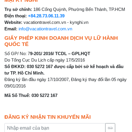
MẠI KỲ NGHỈ
Trụ sở chính:
186 Cống Quỳnh, Phường Bến Thành, TP.HCM
Điện thoại:
+84.28.73.06.11.39
Website:
vacationtravel.com.vn - kynghi.vn
Email:
info@vacationtravel.com.vn
GIẤY PHÉP KINH DOANH DỊCH VỤ LỮ HÀNH
QUỐC TẾ
Số GP/ No: 7
9-201/ 2016/ TCDL – GPLHQT
Do Tổng Cục Du Lịch cấp ngày 17/5/2016
Số ĐKKD: 030 5272 167 được cấp bởi sở kế hoạch và đầu
tư TP. Hồ Chí Minh.
Đăng ký lần đầu ngày 17/10/2007, Đăng ký thay đổi lần 05 ngày
09/01/2016
Mã Số Thuế: 030 5272 167
ĐĂNG KÝ NHẬN TIN KHUYẾN MÃI
Gửi