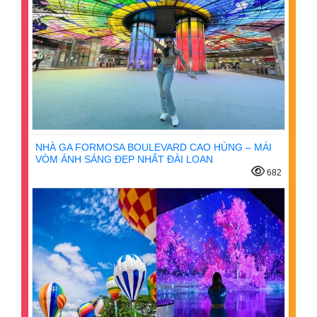
NHÀ GA FORMOSA BOULEVARD CAO HÙNG – MÁI
VÒM ÁNH SÁNG ĐẸP NHẤT ĐÀI LOAN
682