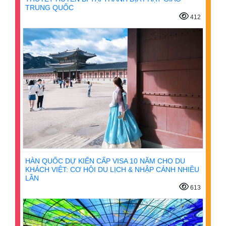
TRUNG QUỐC
412
HÀN QUỐC DỰ KIẾN CẤP VISA 10 NĂM CHO DU
KHÁCH VIỆT: CƠ HỘI DU LỊCH & NHẬP CẢNH NHIỀU
LẦN
613