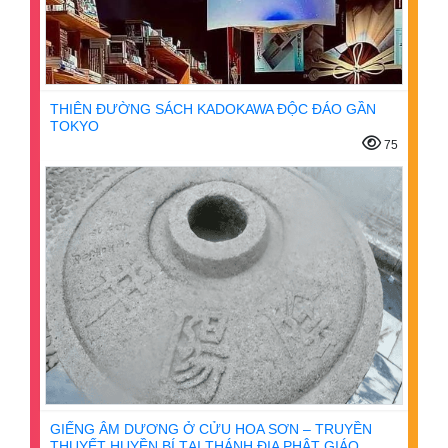
THIÊN ĐƯỜNG SÁCH KADOKAWA ĐỘC ĐÁO GẦN
TOKYO
75
GIẾNG ÂM DƯƠNG Ở CỬU HOA SƠN – TRUYỀN
THUYẾT HUYỀN BÍ TẠI THÁNH ĐỊA PHẬT GIÁO