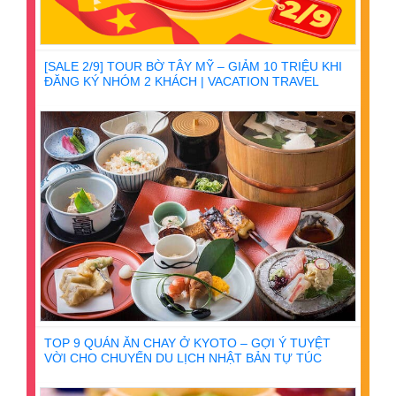
[SALE 2/9] TOUR BỜ TÂY MỸ – GIẢM 10 TRIỆU KHI
ĐĂNG KÝ NHÓM 2 KHÁCH | VACATION TRAVEL
TOP 9 QUÁN ĂN CHAY Ở KYOTO – GỢI Ý TUYỆT
VỜI CHO CHUYẾN DU LỊCH NHẬT BẢN TỰ TÚC