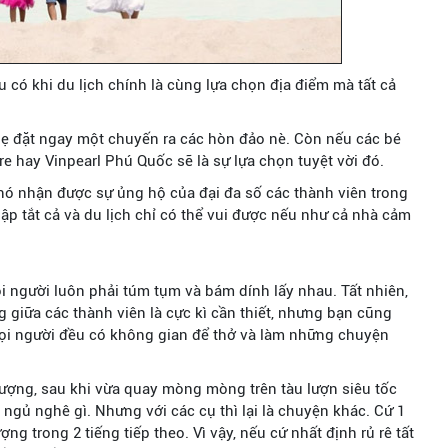
au có khi du lịch chính là cùng lựa chọn địa điểm mà tất cả
ẹ đặt ngay một chuyến ra các hòn đảo nè. Còn nếu các bé
re hay Vinpearl Phú Quốc sẽ là sự lựa chọn tuyệt vời đó.
nó nhận được sự ủng hộ của đại đa số các thành viên trong
ập tắt cả và du lịch chỉ có thể vui được nếu như cả nhà cảm
 người luôn phải túm tụm và bám dính lấy nhau. Tất nhiên,
 giữa các thành viên là cực kì cần thiết, nhưng bạn cũng
i người đều có không gian để thở và làm những chuyện
lượng, sau khi vừa quay mòng mòng trên tàu lượn siêu tốc
ngủ nghê gì. Nhưng với các cụ thì lại là chuyện khác. Cứ 1
ượng trong 2 tiếng tiếp theo. Vì vậy, nếu cứ nhất định rủ rê tất