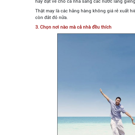
hãy đặt vé cho cả nhà sang các nước láng giềng
Thật may là các hãng hàng không giá rẻ xuất h
còn đắt đỏ nữa.
3. Chọn nơi nào mà cả nhà đều thích