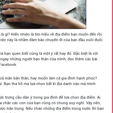
 là gì? Hiển nhiên là tìm hiểu về địa điểm bạn muốn đến rồi.
g việc này là nhằm đảm bảo chuyến đi của bạn đầu xuôi đuôi
 bạn quen biết cũng là một ý rất hay đó. Đặc biệt là với
i ngay những người bạn thân của mình, đọc thêm các bài
 Facebook.
 thoả mãn bản thân, hay muốn làm cả gia đình hạnh phúc?
gì. Bạn tha hồ mà lựa chọn bất kì địa danh nào mà mình
c trưng cầu dân ý trong gia đình để lựa chọn địa điểm. Ai
a chắc các con của bạn cũng có chung suy nghĩ. Vậy nên,
được trân trọng. Nếu chán những địa điểm trong nước thì bạn