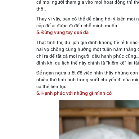
cả mọi người tham gia vào mọi hoạt động thì 
thôi.
Thay vì vậy, bạn có thể dễ dàng hỏi ý kiến mọi ng
cặp để ai được đi đến chỗ mình muốn.
5. Đừng vung tay quá đà
Thật tình thì, du lịch gia đình không hề rẻ tí n
hai vợ chồng cùng hưởng một tuần nằm thẳng cẳ
chi ra để tất cả mọi người đều hạnh phúc cũng
đình khi du lịch thế này chính là “kiểm kê” lại 
Để ngăn ngừa triệt để việc nhìn thấy những co
nhiều thứ linh tinh trong suốt chuyến đi của m
cà thẻ liên tục.
6. Hạnh phúc với những gì mình có