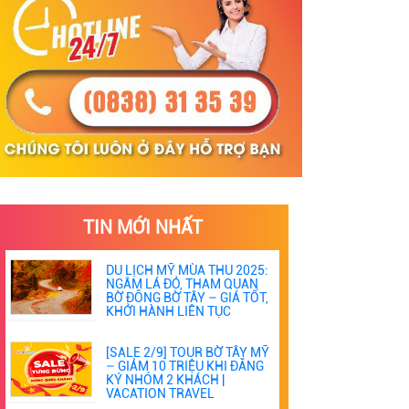
TIN MỚI NHẤT
DU LỊCH MỸ MÙA THU 2025:
NGẮM LÁ ĐỎ, THAM QUAN
BỜ ĐÔNG BỜ TÂY – GIÁ TỐT,
KHỞI HÀNH LIÊN TỤC
[SALE 2/9] TOUR BỜ TÂY MỸ
– GIẢM 10 TRIỆU KHI ĐĂNG
KÝ NHÓM 2 KHÁCH |
VACATION TRAVEL