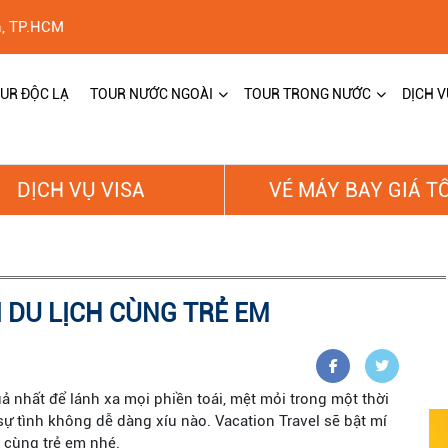
h, TP.HCM
UR ĐỘC LẠ
TOUR NƯỚC NGOÀI
TOUR TRONG NƯỚC
DỊCH V
DỊCH VỤ VISA
VÉ MÁY BAY GIÁ T
 DU LỊCH CÙNG TRẺ EM
quả nhất để lánh xa mọi phiền toái, mệt mỏi trong một thời
ự tình không dễ dàng xíu nào. Vacation Travel sẽ bật mí
 cùng trẻ em nhé.