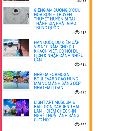
77
GIẾNG ÂM DƯƠNG Ở CỬU
HOA SƠN – TRUYỀN
THUYẾT HUYỀN BÍ TẠI
THÁNH ĐỊA PHẬT GIÁO
TRUNG QUỐC
413
HÀN QUỐC DỰ KIẾN CẤP
VISA 10 NĂM CHO DU
KHÁCH VIỆT: CƠ HỘI DU
LỊCH & NHẬP CẢNH NHIỀU
LẦN
614
NHÀ GA FORMOSA
BOULEVARD CAO HÙNG –
MÁI VÒM ÁNH SÁNG ĐẸP
NHẤT ĐÀI LOAN
682
LIGHT ART MUSEUM &
BALLOON GARDEN THÁI
LAN – ĐIỂM CHECK-IN
NGHỆ THUẬT ÁNH SÁNG
CỰC HOT
663