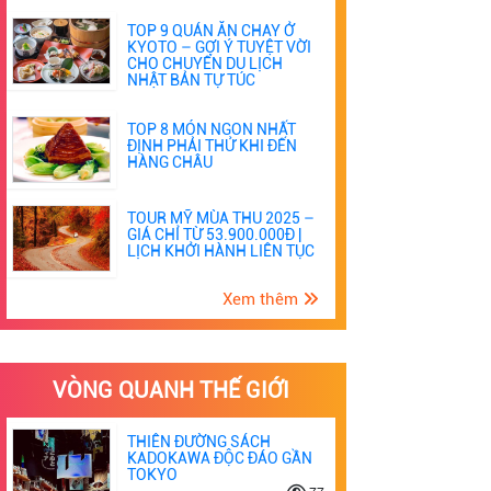
TOP 9 QUÁN ĂN CHAY Ở
KYOTO – GỢI Ý TUYỆT VỜI
CHO CHUYẾN DU LỊCH
NHẬT BẢN TỰ TÚC
TOP 8 MÓN NGON NHẤT
ĐỊNH PHẢI THỬ KHI ĐẾN
HÀNG CHÂU
TOUR MỸ MÙA THU 2025 –
GIÁ CHỈ TỪ 53.900.000Đ |
LỊCH KHỞI HÀNH LIÊN TỤC
Xem thêm
VÒNG QUANH THẾ GIỚI
THIÊN ĐƯỜNG SÁCH
KADOKAWA ĐỘC ĐÁO GẦN
TOKYO