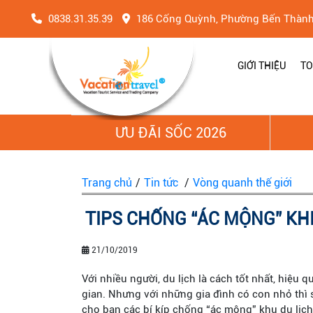
0838.31.35.39
186 Cống Quỳnh, Phường Bến Thàn
GIỚI THIỆU
TO
ƯU ĐÃI SỐC 2026
Trang chủ
/
Tin tức
/
Vòng quanh thế giới
TIPS CHỐNG “ÁC MỘNG” KHI
21/10/2019
Với nhiều người, du lịch là cách tốt nhất, hiệu 
gian. Nhưng với những gia đình có con nhỏ thì s
cho bạn các bí kíp chống “ác mộng” khu du lịch