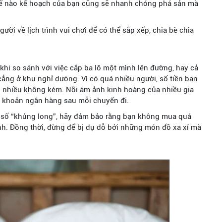
thế nào kế hoạch của bạn cũng sẽ nhanh chóng phá sản mà
ười về lịch trình vui chơi để có thể sắp xếp, chia bè chia
ào khi so sánh với việc cắp ba lô một mình lên đường, hay cả
ng ở khu nghỉ dưỡng. Vì có quá nhiều người, số tiền bạn
… nhiều không kém. Nỗi ám ảnh kinh hoàng của nhiều gia
tài khoản ngân hàng sau mỗi chuyến đi.
n số “khủng long”, hãy đảm bảo rằng bạn không mua quá
ình. Đồng thời, đừng để bị dụ dỗ bởi những món đồ xa xỉ mà