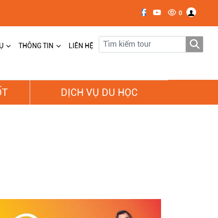
0
Ụ
THÔNG TIN
LIÊN HỆ
ỐT
DỊCH VỤ DU HỌC