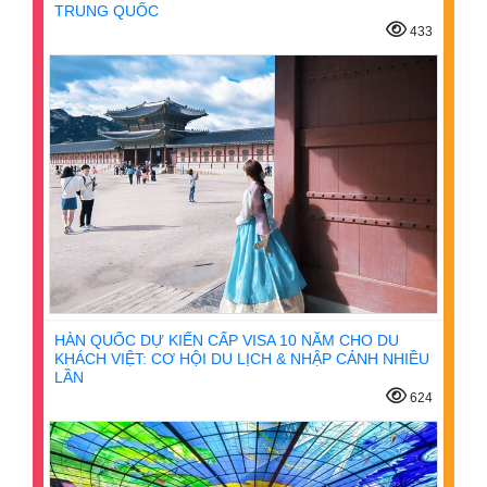
TRUNG QUỐC
433
HÀN QUỐC DỰ KIẾN CẤP VISA 10 NĂM CHO DU
KHÁCH VIỆT: CƠ HỘI DU LỊCH & NHẬP CẢNH NHIỀU
LẦN
624