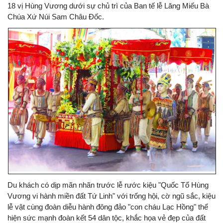
18 vị Hùng Vương dưới sự chủ trì của Ban tế lễ Lăng Miếu Bà
Chúa Xứ Núi Sam Châu Đốc.
Du khách có dịp mãn nhãn trước lễ rước kiệu "Quốc Tổ Hùng
Vương vi hành miền đất Tứ Linh" với trống hội, cờ ngũ sắc, kiệu
lễ vật cùng đoàn diễu hành đông đảo "con cháu Lạc Hồng" thể
hiện sức mạnh đoàn kết 54 dân tộc, khắc họa vẻ đẹp của đất