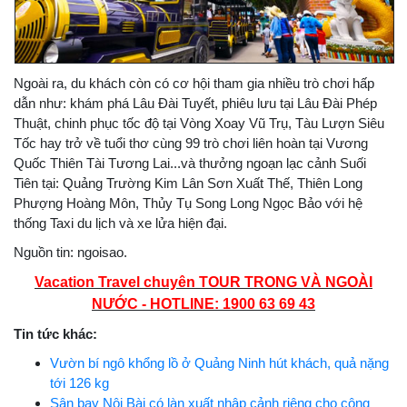
Ngoài ra, du khách còn có cơ hội tham gia nhiều trò chơi hấp
dẫn như: khám phá Lâu Đài Tuyết, phiêu lưu tại Lâu Đài Phép
Thuật, chinh phục tốc độ tại Vòng Xoay Vũ Trụ, Tàu Lượn Siêu
Tốc hay trở về tuổi thơ cùng 99 trò chơi liên hoàn tại Vương
Quốc Thiên Tài Tương Lai...và thưởng ngoạn lạc cảnh Suối
Tiên tại: Quảng Trường Kim Lân Sơn Xuất Thế, Thiên Long
Phượng Hoàng Môn, Thủy Tụ Song Long Ngọc Bảo với hệ
thống Taxi du lịch và xe lửa hiện đại.
Nguồn tin: ngoisao.
Vacation Travel chuyên TOUR TRONG VÀ NGOÀI
NƯỚC - HOTLINE: 1900 63 69 43
Tin tức khác:
Vườn bí ngô khổng lồ ở Quảng Ninh hút khách, quả nặng
tới 126 kg
Sân bay Nội Bài có làn xuất nhập cảnh riêng cho công