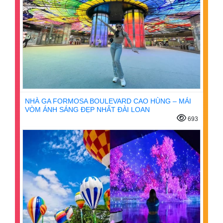
NHÀ GA FORMOSA BOULEVARD CAO HÙNG – MÁI
VÒM ÁNH SÁNG ĐẸP NHẤT ĐÀI LOAN
693