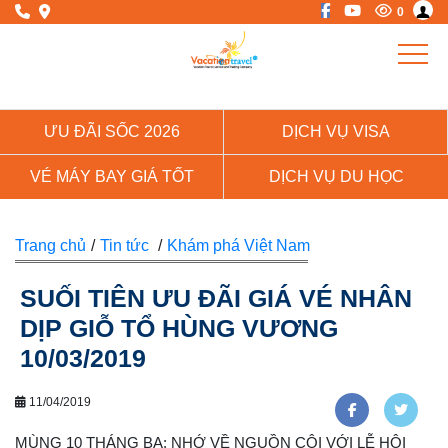
0
ƯU ĐÃI SỐC 2026
DỊCH VỤ VISA
VÉ MÁY BAY GIÁ TỐT
DỊCH VỤ DU HỌC
Trang chủ
/
Tin tức
/
Khám phá Việt Nam
SUỐI TIÊN ƯU ĐÃI GIÁ VÉ NHÂN
DỊP GIỖ TỔ HÙNG VƯƠNG
10/03/2019
11/04/2019
MÙNG 10 THÁNG BA: NHỚ VỀ NGUỒN CỘI VỚI LỄ HỘI