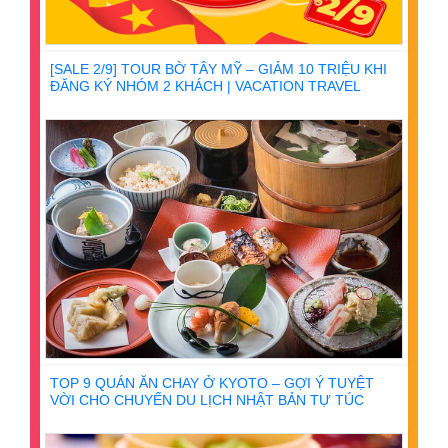
[SALE 2/9] TOUR BỜ TÂY MỸ – GIẢM 10 TRIỆU KHI
ĐĂNG KÝ NHÓM 2 KHÁCH | VACATION TRAVEL
TOP 9 QUÁN ĂN CHAY Ở KYOTO – GỢI Ý TUYỆT
VỜI CHO CHUYẾN DU LỊCH NHẬT BẢN TỰ TÚC