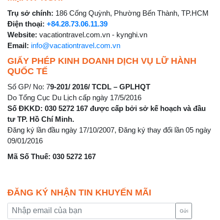
Trụ sở chính:
186 Cống Quỳnh, Phường Bến Thành, TP.HCM
Điện thoại:
+84.28.73.06.11.39
Website:
vacationtravel.com.vn - kynghi.vn
Email:
info@vacationtravel.com.vn
GIẤY PHÉP KINH DOANH DỊCH VỤ LỮ HÀNH
QUỐC TẾ
Số GP/ No: 7
9-201/ 2016/ TCDL – GPLHQT
Do Tổng Cục Du Lịch cấp ngày 17/5/2016
Số ĐKKD: 030 5272 167 được cấp bởi sở kế hoạch và đầu
tư TP. Hồ Chí Minh.
Đăng ký lần đầu ngày 17/10/2007, Đăng ký thay đổi lần 05 ngày
09/01/2016
Mã Số Thuế: 030 5272 167
ĐĂNG KÝ NHẬN TIN KHUYẾN MÃI
Gửi