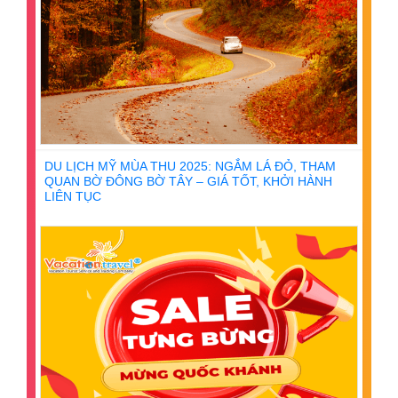
DU LỊCH MỸ MÙA THU 2025: NGẮM LÁ ĐỎ, THAM
QUAN BỜ ĐÔNG BỜ TÂY – GIÁ TỐT, KHỞI HÀNH
LIÊN TỤC