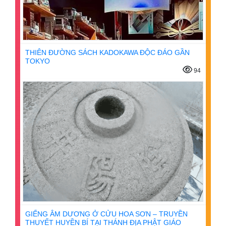
THIÊN ĐƯỜNG SÁCH KADOKAWA ĐỘC ĐÁO GẦN
TOKYO
94
GIẾNG ÂM DƯƠNG Ở CỬU HOA SƠN – TRUYỀN
THUYẾT HUYỀN BÍ TẠI THÁNH ĐỊA PHẬT GIÁO