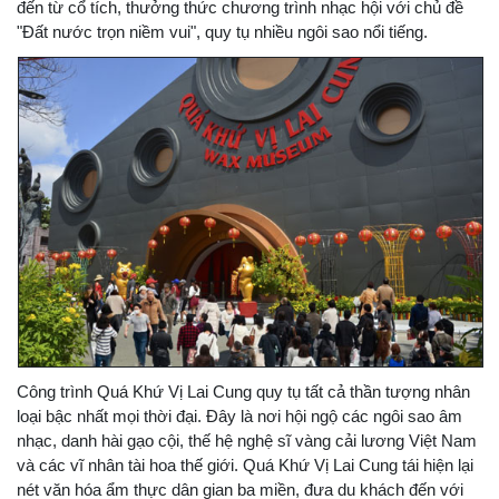
đến từ cổ tích, thưởng thức chương trình nhạc hội với chủ đề
"Đất nước trọn niềm vui", quy tụ nhiều ngôi sao nổi tiếng.
Công trình Quá Khứ Vị Lai Cung quy tụ tất cả thần tượng nhân
loại bậc nhất mọi thời đại. Đây là nơi hội ngộ các ngôi sao âm
nhạc, danh hài gạo cội, thế hệ nghệ sĩ vàng cải lương Việt Nam
và các vĩ nhân tài hoa thế giới. Quá Khứ Vị Lai Cung tái hiện lại
nét văn hóa ẩm thực dân gian ba miền, đưa du khách đến với