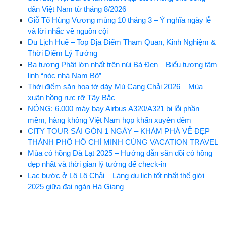
dân Việt Nam từ tháng 8/2026
Giỗ Tổ Hùng Vương mùng 10 tháng 3 – Ý nghĩa ngày lễ
và lời nhắc về nguồn cội
Du Lịch Huế – Top Địa Điểm Tham Quan, Kinh Nghiệm &
Thời Điểm Lý Tưởng
Ba tượng Phật lớn nhất trên núi Bà Đen – Biểu tượng tâm
linh “nóc nhà Nam Bộ”
Thời điểm săn hoa tớ dày Mù Cang Chải 2026 – Mùa
xuân hồng rực rỡ Tây Bắc
NÓNG: 6.000 máy bay Airbus A320/A321 bị lỗi phần
mềm, hàng không Việt Nam họp khẩn xuyên đêm
CITY TOUR SÀI GÒN 1 NGÀY – KHÁM PHÁ VẺ ĐẸP
THÀNH PHỐ HỒ CHÍ MINH CÙNG VACATION TRAVEL
Mùa cỏ hồng Đà Lạt 2025 – Hướng dẫn săn đồi cỏ hồng
đẹp nhất và thời gian lý tưởng để check-in
Lạc bước ở Lô Lô Chải – Làng du lịch tốt nhất thế giới
2025 giữa đại ngàn Hà Giang