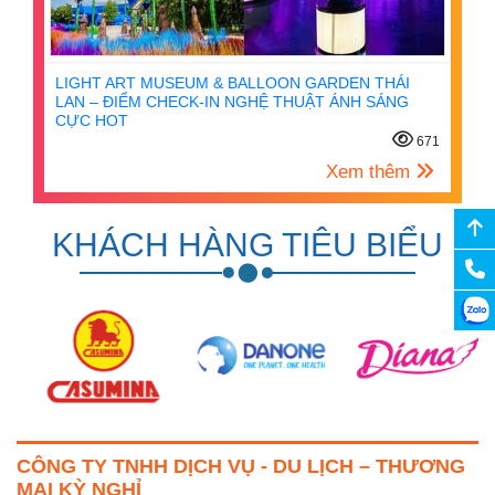
LIGHT ART MUSEUM & BALLOON GARDEN THÁI
LAN – ĐIỂM CHECK-IN NGHỆ THUẬT ÁNH SÁNG
CỰC HOT
671
Xem thêm
KHÁCH HÀNG TIÊU BIỂU
CÔNG TY TNHH DỊCH VỤ - DU LỊCH – THƯƠNG
MẠI KỲ NGHỈ