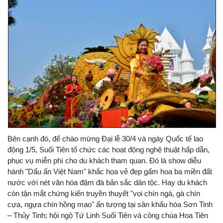
Bên cạnh đó, để chào mừng Đại lễ 30/4 và ngày Quốc tế lao
động 1/5, Suối Tiên tổ chức các hoạt động nghệ thuật hấp dẫn,
phục vụ miễn phí cho du khách tham quan. Đó là show diễu
hành "Dấu ấn Việt Nam" khắc họa vẻ đẹp gấm hoa ba miền đất
nước với nét văn hóa đậm đà bản sắc dân tộc. Hay du khách
còn tận mắt chứng kiến truyền thuyết "voi chín ngà, gà chín
cựa, ngựa chín hồng mao" ấn tượng tại sân khấu hóa Sơn Tinh
– Thủy Tinh; hội ngộ Tứ Linh Suối Tiên và công chúa Hoa Tiên