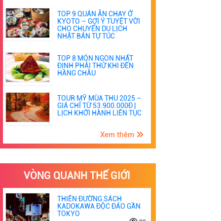
TOP 9 QUÁN ĂN CHAY Ở
KYOTO – GỢI Ý TUYỆT VỜI
CHO CHUYẾN DU LỊCH
NHẬT BẢN TỰ TÚC
TOP 8 MÓN NGON NHẤT
ĐỊNH PHẢI THỬ KHI ĐẾN
HÀNG CHÂU
TOUR MỸ MÙA THU 2025 –
GIÁ CHỈ TỪ 53.900.000Đ |
LỊCH KHỞI HÀNH LIÊN TỤC
Xem thêm
VÒNG QUANH THẾ GIỚI
THIÊN ĐƯỜNG SÁCH
KADOKAWA ĐỘC ĐÁO GẦN
TOKYO