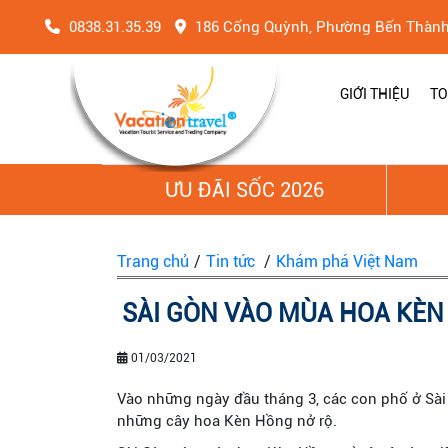
0838.31.35.39
186 Cống Quỳnh, Phường Bến Thàn
GIỚI THIỆU
TO
ƯU ĐÃI SỐC 2026
Trang chủ
/
Tin tức
/
Khám phá Việt Nam
SÀI GÒN VÀO MÙA HOA KÈ
01/03/2021
Vào những ngày đầu tháng 3, các con phố ở Sà
những cây hoa Kèn Hồng nở rộ.