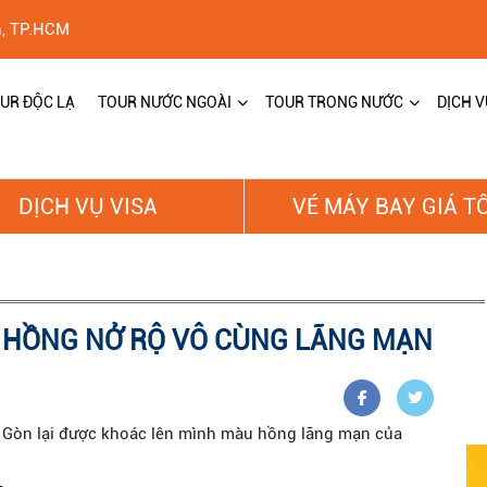
h, TP.HCM
UR ĐỘC LẠ
TOUR NƯỚC NGOÀI
TOUR TRONG NƯỚC
DỊCH V
DỊCH VỤ VISA
VÉ MÁY BAY GIÁ T
N HỒNG NỞ RỘ VÔ CÙNG LÃNG MẠN
i Gòn lại được khoác lên mình màu hồng lãng mạn của