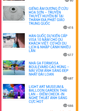
80
GIẾNG ÂM DƯƠNG Ở CỬU
HOA SƠN – TRUYỀN
THUYẾT HUYỀN BÍ TẠI
THÁNH ĐỊA PHẬT GIÁO
TRUNG QUỐC
415
HÀN QUỐC DỰ KIẾN CẤP
VISA 10 NĂM CHO DU
KHÁCH VIỆT: CƠ HỘI DU
LỊCH & NHẬP CẢNH NHIỀU
LẦN
617
NHÀ GA FORMOSA
BOULEVARD CAO HÙNG –
MÁI VÒM ÁNH SÁNG ĐẸP
NHẤT ĐÀI LOAN
687
LIGHT ART MUSEUM &
BALLOON GARDEN THÁI
LAN – ĐIỂM CHECK-IN
NGHỆ THUẬT ÁNH SÁNG
CỰC HOT
666