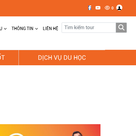
0
Ụ
THÔNG TIN
LIÊN HỆ
ỐT
DỊCH VỤ DU HỌC