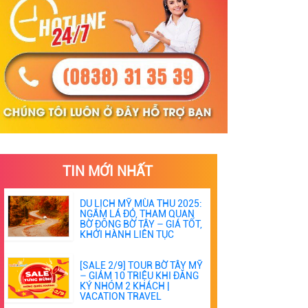
TIN MỚI NHẤT
DU LỊCH MỸ MÙA THU 2025:
NGẮM LÁ ĐỎ, THAM QUAN
BỜ ĐÔNG BỜ TÂY – GIÁ TỐT,
KHỞI HÀNH LIÊN TỤC
[SALE 2/9] TOUR BỜ TÂY MỸ
– GIẢM 10 TRIỆU KHI ĐĂNG
KÝ NHÓM 2 KHÁCH |
VACATION TRAVEL