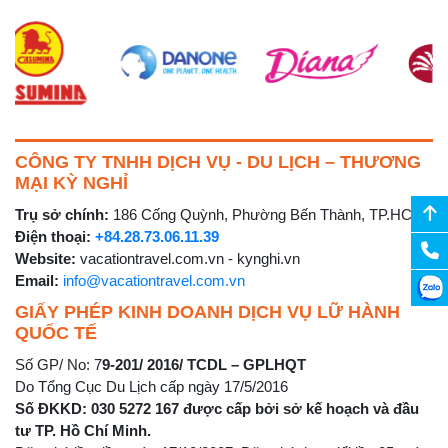
CÔNG TY TNHH DỊCH VỤ - DU LỊCH – THƯƠNG
MẠI KỲ NGHỈ
Trụ sở chính:
186 Cống Quỳnh, Phường Bến Thành, TP.HCM
Điện thoại:
+84.28.73.06.11.39
Website:
vacationtravel.com.vn - kynghi.vn
Email:
info@vacationtravel.com.vn
GIẤY PHÉP KINH DOANH DỊCH VỤ LỮ HÀNH
QUỐC TẾ
Số GP/ No: 7
9-201/ 2016/ TCDL – GPLHQT
Do Tổng Cục Du Lịch cấp ngày 17/5/2016
Số ĐKKD: 030 5272 167 được cấp bởi sở kế hoạch và đầu
tư TP. Hồ Chí Minh.