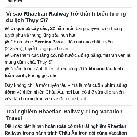
Thế giới
.
Vì sao Rhaetian Railway trở thành biểu tượng
du lịch Thụy Sĩ?
🚞
Đi qua 55 cây cầu, 22 hầm núi
, băng xuyên rừng thông
tuyết phủ và thung lũng sâu hun hút
🚞 Chinh phục
Bernina Pass
– đèo núi cao nhất tuyến
(2.253m), tuyết trắng quanh năm
🚞 Ghé thăm các
làng cổ, hồ nước đóng băng
, thị trấn ven núi
mang đậm chất Thụy Sĩ
🚞 Ngắm toàn cảnh thiên nhiên hùng vĩ từ
khoang tàu kính
toàn cảnh
, không góc chết
Đây không chỉ là một tuyến tàu – mà là một
cuốn phim sống
động
về thiên nhiên Châu Âu, nơi bạn có thể vừa di chuyển
vừa tận hưởng trọn vẹn vẻ đẹp như tranh.
Trải nghiệm Rhaetian Railway cùng Vacation
Travel
Điều đặc biệt là bạn
hoàn toàn có thể trải nghiệm Rhaetian
Railway trong hành trình Châu Âu trọn gói cùng Vacation