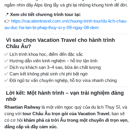
ngắm nhìn dãy Alps lộng lẫy và ghi lại những khung hình để đời.
📍
Xem chi tiết chương trình tour tại:
👉
https://vacationtravel.com.vn/chuong-trinh-tour/du-lich-chau-
au-duc-ha-lan-bi-phap-thuy-si-y-09-ngay-08-dem
Vì sao chọn Vacation Travel cho hành trình
Châu Âu?
✅ Lịch trình khoa học, điểm đến đặc sắc
✅ Hướng dẫn viên kinh nghiệm – hỗ trợ tận tình
✅ Dịch vụ khách sạn 3–4 sao, bữa ăn chất lượng
✅ Cam kết không phát sinh chi phí bất ngờ
✅ Đội ngũ tư vấn chuyên nghiệp, hỗ trợ visa nhanh chóng
Lời kết: Một hành trình – vạn trải nghiệm đáng
nhớ
Rhaetian Railway
là một viên ngọc quý của du lịch Thụy Sĩ, và
cùng với
tour Châu Âu trọn gói của Vacation Travel
, bạn sẽ
có cơ hội
khám phá cả trời Âu trong một chuyến đi trọn vẹn,
đẳng cấp và đầy cảm xúc.