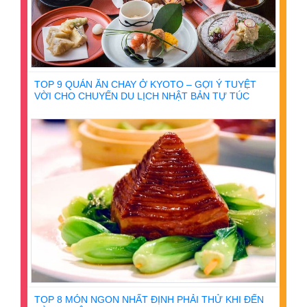
TOP 9 QUÁN ĂN CHAY Ở KYOTO – GỢI Ý TUYỆT
VỜI CHO CHUYẾN DU LỊCH NHẬT BẢN TỰ TÚC
TOP 8 MÓN NGON NHẤT ĐỊNH PHẢI THỬ KHI ĐẾN