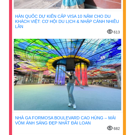
HÀN QUỐC DỰ KIẾN CẤP VISA 10 NĂM CHO DU
KHÁCH VIỆT: CƠ HỘI DU LỊCH & NHẬP CẢNH NHIỀU
LẦN
613
NHÀ GA FORMOSA BOULEVARD CAO HÙNG – MÁI
VÒM ÁNH SÁNG ĐẸP NHẤT ĐÀI LOAN
682