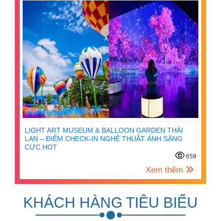
LIGHT ART MUSEUM & BALLOON GARDEN THÁI
LAN – ĐIỂM CHECK-IN NGHỆ THUẬT ÁNH SÁNG
CỰC HOT
659
Xem thêm
KHÁCH HÀNG TIÊU BIỂU