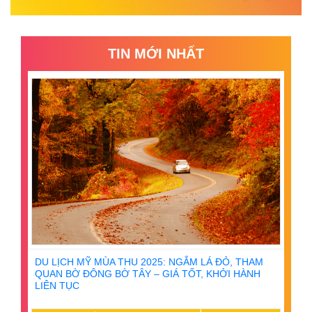
TIN MỚI NHẤT
DU LỊCH MỸ MÙA THU 2025: NGẮM LÁ ĐỎ, THAM
QUAN BỜ ĐÔNG BỜ TÂY – GIÁ TỐT, KHỞI HÀNH
LIÊN TỤC