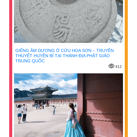
GIẾNG ÂM DƯƠNG Ở CỬU HOA SƠN – TRUYỀN
THUYẾT HUYỀN BÍ TẠI THÁNH ĐỊA PHẬT GIÁO
TRUNG QUỐC
412