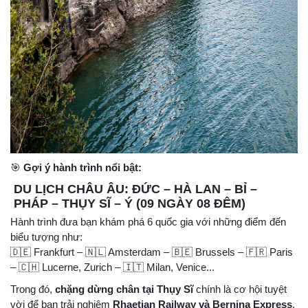
🎯
Gợi ý hành trình nổi bật:
DU LỊCH CHÂU ÂU: ĐỨC – HÀ LAN – BỈ –
PHÁP – THỤY SĨ – Ý (09 NGÀY 08 ĐÊM)
Hành trình đưa bạn khám phá 6 quốc gia với những điểm đến
biểu tượng như:
🇩🇪 Frankfurt – 🇳🇱 Amsterdam – 🇧🇪 Brussels – 🇫🇷 Paris
– 🇨🇭 Lucerne, Zurich – 🇮🇹 Milan, Venice...
Trong đó,
chặng dừng chân tại Thụy Sĩ
chính là cơ hội tuyệt
vời để bạn trải nghiệm
Rhaetian Railway và Bernina Express
,