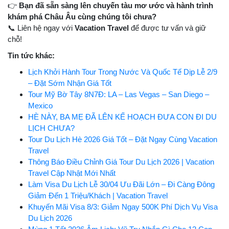
👉
Bạn đã sẵn sàng lên chuyến tàu mơ ước và hành trình
khám phá Châu Âu cùng chúng tôi chưa?
📞 Liên hệ ngay với
Vacation Travel
để được tư vấn và giữ
chỗ!
Tin tức khác:
Lịch Khởi Hành Tour Trong Nước Và Quốc Tế Dịp Lễ 2/9
– Đặt Sớm Nhận Giá Tốt
Tour Mỹ Bờ Tây 8N7Đ: LA – Las Vegas – San Diego –
Mexico
HÈ NÀY, BA MẸ ĐÃ LÊN KẾ HOẠCH ĐƯA CON ĐI DU
LỊCH CHƯA?
Tour Du Lịch Hè 2026 Giá Tốt – Đặt Ngay Cùng Vacation
Travel
Thông Báo Điều Chỉnh Giá Tour Du Lịch 2026 | Vacation
Travel Cập Nhật Mới Nhất
Làm Visa Du Lịch Lễ 30/04 Ưu Đãi Lớn – Đi Càng Đông
Giảm Đến 1 Triệu/Khách | Vacation Travel
Khuyến Mãi Visa 8/3: Giảm Ngay 500K Phí Dịch Vụ Visa
Du Lịch 2026