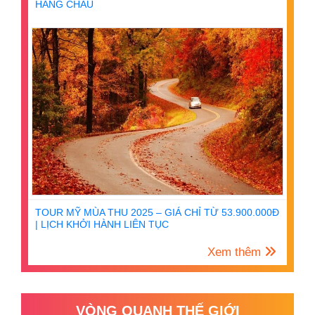
HÀNG CHÂU
TOUR MỸ MÙA THU 2025 – GIÁ CHỈ TỪ 53.900.000Đ
| LỊCH KHỞI HÀNH LIÊN TỤC
Xem thêm
VÒNG QUANH THẾ GIỚI