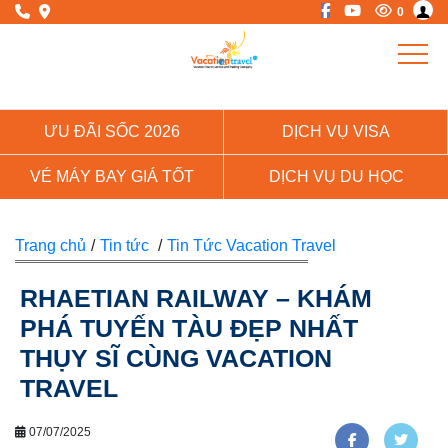
0
ƯU ĐÃI SỐC 2026
DỊCH VỤ VISA
VÉ MÁY BAY GIÁ TỐT
DỊCH VỤ DU HỌC
Trang chủ
/
Tin tức
/
Tin Tức Vacation Travel
RHAETIAN RAILWAY – KHÁM
PHÁ TUYẾN TÀU ĐẸP NHẤT
THỤY SĨ CÙNG VACATION
TRAVEL
07/07/2025