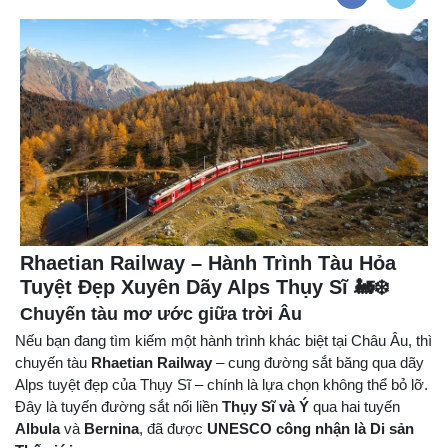
Rhaetian Railway – Hành Trình Tàu Hỏa
Tuyệt Đẹp Xuyên Dãy Alps Thụy Sĩ 🚂❄️
Chuyến tàu mơ ước giữa trời Âu
Nếu bạn đang tìm kiếm một hành trình khác biệt tại Châu Âu, thì
chuyến tàu
Rhaetian Railway
– cung đường sắt băng qua dãy
Alps tuyệt đẹp của Thụy Sĩ – chính là lựa chọn không thể bỏ lỡ.
Đây là tuyến đường sắt nối liền
Thụy Sĩ và Ý
qua hai tuyến
Albula
và
Bernina
, đã được
UNESCO công nhận là Di sản