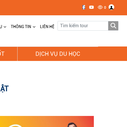
0
Ụ
THÔNG TIN
LIÊN HỆ
ỐT
DỊCH VỤ DU HỌC
HẬT