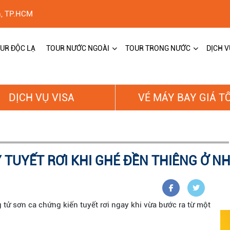
h, TP.HCM
UR ĐỘC LẠ
TOUR NƯỚC NGOÀI
TOUR TRONG NƯỚC
DỊCH V
DỊCH VỤ VISA
VÉ MÁY BAY GIÁ T
 TUYẾT RƠI KHI GHÉ ĐỀN THIÊNG Ở N
ử sơn ca chứng kiến tuyết rơi ngay khi vừa bước ra từ một