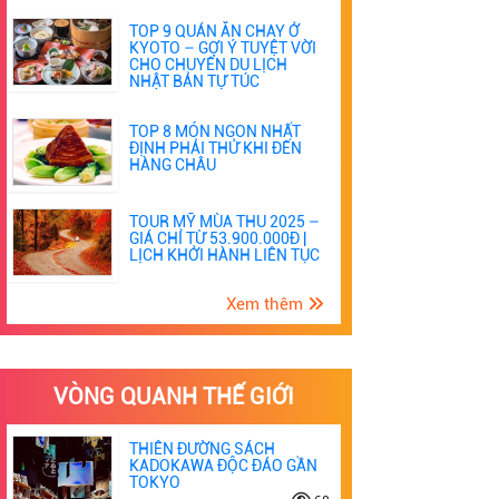
TOP 9 QUÁN ĂN CHAY Ở
KYOTO – GỢI Ý TUYỆT VỜI
CHO CHUYẾN DU LỊCH
NHẬT BẢN TỰ TÚC
TOP 8 MÓN NGON NHẤT
ĐỊNH PHẢI THỬ KHI ĐẾN
HÀNG CHÂU
TOUR MỸ MÙA THU 2025 –
GIÁ CHỈ TỪ 53.900.000Đ |
LỊCH KHỞI HÀNH LIÊN TỤC
Xem thêm
VÒNG QUANH THẾ GIỚI
THIÊN ĐƯỜNG SÁCH
KADOKAWA ĐỘC ĐÁO GẦN
TOKYO