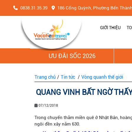
0838.31.35.39
186 Cống Quỳnh, Phường Bến Thàn
GIỚI THIỆU
TO
ƯU ĐÃI SỐC 2026
Trang chủ
/
Tin tức
/
Vòng quanh thế giới
QUANG VINH BẤT NGỜ THẤY
07/12/2018
Trong chuyến thăm miền quê ở Nhật Bản, hoàng t
ngôi đền xây năm 630.