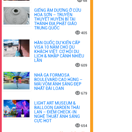
68
GIẾNG ÂM DƯƠNG Ở CỬU
HOA SƠN – TRUYỀN
THUYẾT HUYỀN BÍ TẠI
THÁNH ĐỊA PHẬT GIÁO
TRUNG QUỐC
405
HÀN QUỐC DỰ KIẾN CẤP
VISA 10 NĂM CHO DU
KHÁCH VIỆT: CƠ HỘI DU
LỊCH & NHẬP CẢNH NHIỀU
LẦN
609
NHÀ GA FORMOSA
BOULEVARD CAO HÙNG –
MÁI VÒM ÁNH SÁNG ĐẸP
NHẤT ĐÀI LOAN
679
LIGHT ART MUSEUM &
BALLOON GARDEN THÁI
LAN – ĐIỂM CHECK-IN
NGHỆ THUẬT ÁNH SÁNG
CỰC HOT
654