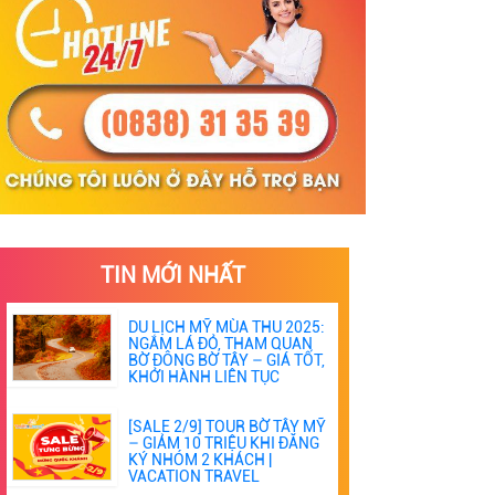
TIN MỚI NHẤT
DU LỊCH MỸ MÙA THU 2025:
NGẮM LÁ ĐỎ, THAM QUAN
BỜ ĐÔNG BỜ TÂY – GIÁ TỐT,
KHỞI HÀNH LIÊN TỤC
[SALE 2/9] TOUR BỜ TÂY MỸ
– GIẢM 10 TRIỆU KHI ĐĂNG
KÝ NHÓM 2 KHÁCH |
VACATION TRAVEL