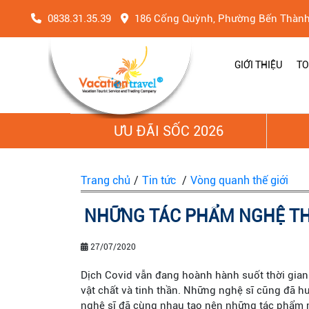
0838.31.35.39
186 Cống Quỳnh, Phường Bến Thàn
GIỚI THIỆU
TO
ƯU ĐÃI SỐC 2026
Trang chủ
/
Tin tức
/
Vòng quanh thế giới
NHỮNG TÁC PHẨM NGHỆ THU
27/07/2020
Dịch Covid vẫn đang hoành hành suốt thời gian d
vật chất và tinh thần. Những nghệ sĩ cũng đã hư
nghệ sĩ đã cùng nhau tạo nên những tác phẩm 