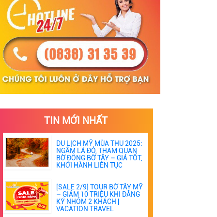
TIN MỚI NHẤT
DU LỊCH MỸ MÙA THU 2025:
NGẮM LÁ ĐỎ, THAM QUAN
BỜ ĐÔNG BỜ TÂY – GIÁ TỐT,
KHỞI HÀNH LIÊN TỤC
[SALE 2/9] TOUR BỜ TÂY MỸ
– GIẢM 10 TRIỆU KHI ĐĂNG
KÝ NHÓM 2 KHÁCH |
VACATION TRAVEL