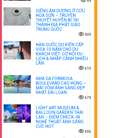
69
GIẾNG ÂM DƯƠNG Ở CỬU
HOA SƠN – TRUYỀN
THUYẾT HUYỀN BÍ TẠI
THÁNH ĐỊA PHẬT GIÁO
TRUNG QUỐC
405
HÀN QUỐC DỰ KIẾN CẤP
VISA 10 NĂM CHO DU
KHÁCH VIỆT: CƠ HỘI DU
LỊCH & NHẬP CẢNH NHIỀU
LẦN
610
NHÀ GA FORMOSA
BOULEVARD CAO HÙNG –
MÁI VÒM ÁNH SÁNG ĐẸP
NHẤT ĐÀI LOAN
679
LIGHT ART MUSEUM &
BALLOON GARDEN THÁI
LAN – ĐIỂM CHECK-IN
NGHỆ THUẬT ÁNH SÁNG
CỰC HOT
656