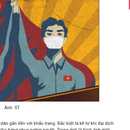
Ảnh: ST
dân gắn liền với khẩu trang. Đăc biệt là kể từ khi đại dịch
 cho hàng chục nghìn người. Trong ảnh là hình ảnh một