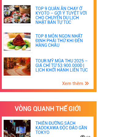
TOP 9 QUÁN ĂN CHAY Ở
KYOTO – GỢI Ý TUYỆT VỜI
CHO CHUYẾN DU LỊCH
NHẬT BẢN TỰ TÚC
TOP 8 MÓN NGON NHẤT
ĐỊNH PHẢI THỬ KHI ĐẾN
HÀNG CHÂU
TOUR MỸ MÙA THU 2025 –
GIÁ CHỈ TỪ 53.900.000Đ |
LỊCH KHỞI HÀNH LIÊN TỤC
Xem thêm
VÒNG QUANH THẾ GIỚI
THIÊN ĐƯỜNG SÁCH
KADOKAWA ĐỘC ĐÁO GẦN
TOKYO