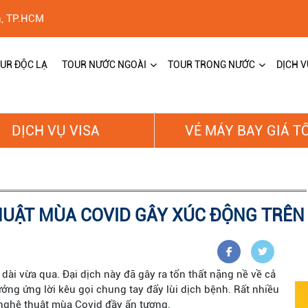
h, TP.HCM
UR ĐỘC LẠ
TOUR NƯỚC NGOÀI
TOUR TRONG NƯỚC
DỊCH V
DỊCH VỤ VISA
VÉ MÁY BAY GIÁ T
ẬT MÙA COVID GÂY XÚC ĐỘNG TRÊN 
ài vừa qua. Đại dịch này đã gây ra tổn thất nặng nề về cả
ởng ứng lời kêu gọi chung tay đẩy lùi dịch bệnh. Rất nhiều
nghệ thuật mùa Covid đầy ấn tượng.