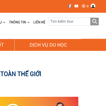
0
Ụ
THÔNG TIN
LIÊN HỆ
ỐT
DỊCH VỤ DU HỌC
TOÀN THẾ GIỚI