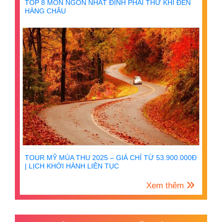
TOP 8 MÓN NGON NHẤT ĐỊNH PHẢI THỬ KHI ĐẾN
HÀNG CHÂU
TOUR MỸ MÙA THU 2025 – GIÁ CHỈ TỪ 53.900.000Đ
| LỊCH KHỞI HÀNH LIÊN TỤC
Xem thêm