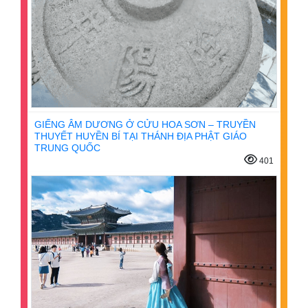
GIẾNG ÂM DƯƠNG Ở CỬU HOA SƠN – TRUYỀN
THUYẾT HUYỀN BÍ TẠI THÁNH ĐỊA PHẬT GIÁO
TRUNG QUỐC
401