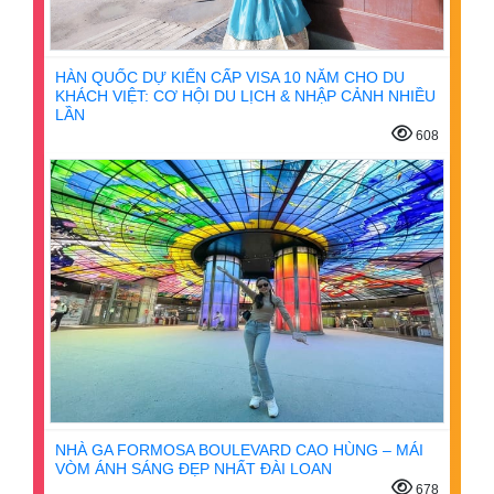
HÀN QUỐC DỰ KIẾN CẤP VISA 10 NĂM CHO DU
KHÁCH VIỆT: CƠ HỘI DU LỊCH & NHẬP CẢNH NHIỀU
LẦN
608
NHÀ GA FORMOSA BOULEVARD CAO HÙNG – MÁI
VÒM ÁNH SÁNG ĐẸP NHẤT ĐÀI LOAN
678