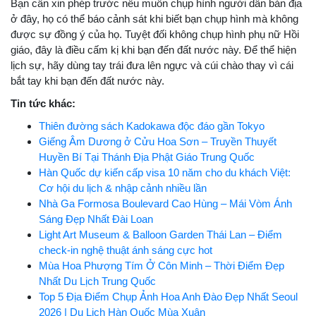
Bạn cần xin phép trước nếu muốn chụp hình người dân bản địa
ở đây, họ có thể báo cảnh sát khi biết bạn chụp hình mà không
được sự đồng ý của họ. Tuyệt đối không chụp hình phụ nữ Hồi
giáo, đây là điều cấm kị khi bạn đến đất nước này. Để thể hiện
lịch sự, hãy dùng tay trái đưa lên ngực và cúi chào thay vì cái
bắt tay khi bạn đến đất nước này.
Tin tức khác:
Thiên đường sách Kadokawa độc đáo gần Tokyo
Giếng Âm Dương ở Cửu Hoa Sơn – Truyền Thuyết
Huyền Bí Tại Thánh Địa Phật Giáo Trung Quốc
Hàn Quốc dự kiến cấp visa 10 năm cho du khách Việt:
Cơ hội du lịch & nhập cảnh nhiều lần
Nhà Ga Formosa Boulevard Cao Hùng – Mái Vòm Ánh
Sáng Đẹp Nhất Đài Loan
Light Art Museum & Balloon Garden Thái Lan – Điểm
check-in nghệ thuật ánh sáng cực hot
Mùa Hoa Phượng Tím Ở Côn Minh – Thời Điểm Đẹp
Nhất Du Lịch Trung Quốc
Top 5 Địa Điểm Chụp Ảnh Hoa Anh Đào Đẹp Nhất Seoul
2026 | Du Lịch Hàn Quốc Mùa Xuân