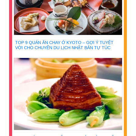
TOP 9 QUÁN ĂN CHAY Ở KYOTO – GỢI Ý TUYỆT
VỜI CHO CHUYẾN DU LỊCH NHẬT BẢN TỰ TÚC