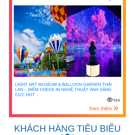
LIGHT ART MUSEUM & BALLOON GARDEN THÁI
LAN – ĐIỂM CHECK-IN NGHỆ THUẬT ÁNH SÁNG
CỰC HOT
654
Xem thêm
KHÁCH HÀNG TIÊU BIỂU