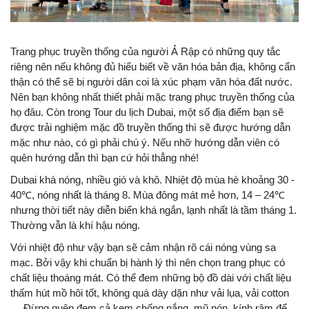
Trang phục truyền thống của người Ả Rập có những quy tắc
riêng nên nếu không đủ hiểu biết về văn hóa bản địa, không cẩn
thận có thể sẽ bị người dân coi là xúc phạm văn hóa đất nước.
Nên bạn không nhất thiết phải mặc trang phục truyền thống của
họ đâu. Còn trong Tour du lịch Dubai, một số địa điểm bạn sẽ
được trải nghiệm mặc đồ truyền thống thì sẽ được hướng dẫn
mặc như nào, có gì phải chú ý. Nếu nhỡ hướng dẫn viên có
quên hướng dẫn thì bạn cứ hỏi thẳng nhé!
Dubai khá nóng, nhiều gió và khô. Nhiệt độ mùa hè khoảng 30 -
40℃, nóng nhất là tháng 8. Mùa đông mát mẻ hơn, 14 – 24℃
nhưng thời tiết này diễn biến khá ngắn, lạnh nhất là tầm tháng 1.
Thường vẫn là khí hậu nóng.
Với nhiệt độ như vậy bạn sẽ cảm nhận rõ cái nóng vùng sa
mạc. Bởi vậy khi chuẩn bị hành lý thì nên chọn trang phục có
chất liệu thoáng mát. Có thể đem những bộ đồ dài với chất liệu
thấm hút mồ hôi tốt, không quá dày dặn như vải lụa, vải cotton
… Đừng quên đem cả kem chống nắng, mũ nón, kính râm để