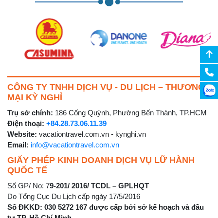
CÔNG TY TNHH DỊCH VỤ - DU LỊCH – THƯƠNG
MẠI KỲ NGHỈ
Trụ sở chính:
186 Cống Quỳnh, Phường Bến Thành, TP.HCM
Điện thoại:
+84.28.73.06.11.39
Website:
vacationtravel.com.vn - kynghi.vn
Email:
info@vacationtravel.com.vn
GIẤY PHÉP KINH DOANH DỊCH VỤ LỮ HÀNH
QUỐC TẾ
Số GP/ No: 7
9-201/ 2016/ TCDL – GPLHQT
Do Tổng Cục Du Lịch cấp ngày 17/5/2016
Số ĐKKD: 030 5272 167 được cấp bởi sở kế hoạch và đầu
tư TP. Hồ Chí Minh.