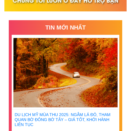
TIN MỚI NHẤT
DU LỊCH MỸ MÙA THU 2025: NGẮM LÁ ĐỎ, THAM
QUAN BỜ ĐÔNG BỜ TÂY – GIÁ TỐT, KHỞI HÀNH
LIÊN TỤC