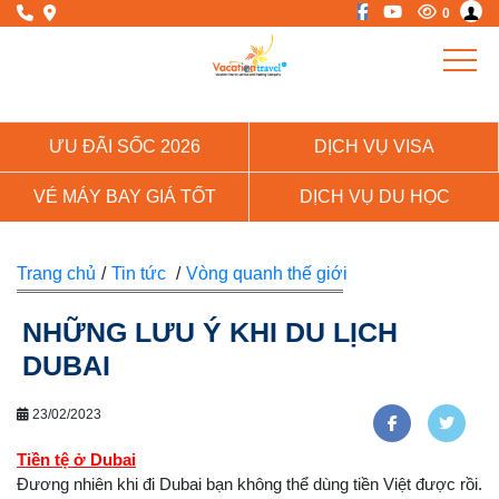
0
ƯU ĐÃI SỐC 2026
DỊCH VỤ VISA
VÉ MÁY BAY GIÁ TỐT
DỊCH VỤ DU HỌC
Trang chủ
/
Tin tức
/
Vòng quanh thế giới
NHỮNG LƯU Ý KHI DU LỊCH
DUBAI
23/02/2023
Tiền tệ ở Dubai
Đương nhiên khi đi Dubai bạn không thể dùng tiền Việt được rồi.