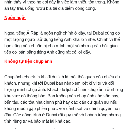
nhìn thấy vì theo họ coi đây là việc làm thiếu tôn trọng. Không
ăn tay trái, uống rượu bia tại địa điểm công cộng.
Ngôn ngữ
Ngoài tiếng Ả Rập là ngôn ngữ chính ở đây, tại Dubai cũng có
một lượng người sử dụng tiếng Anh khá lớn nhé. Chính vì thế
bạn cũng nên chuẩn bị cho mình một số nhưng câu hỏi, giao
tiếp cơ bản bằng tiếng Anh cũng rất có lợi đấy.
Không tự tiện chụp ảnh
Chụp ảnh check-in khi đi du lịch là một thói quen của nhiều du
khách, nhưng khi tới Dubai bạn nên xem xét kĩ vị trí và đối
tượng mình chụp ảnh. Khách du lịch chỉ nên chụp ảnh ở những
khu vực có thông báo. Bạn không nên chụp ảnh các sân bay,
bến tàu, các tòa nhà chính phủ hay các căn cứ quân sự nếu
không muốn gặp phiền phức với cảnh sát và chính quyền nơi
đây. Các công trình ở Dubai rất quy mô và hoành tráng nhưng
tính riêng tư và bảo mật lại khá cao.