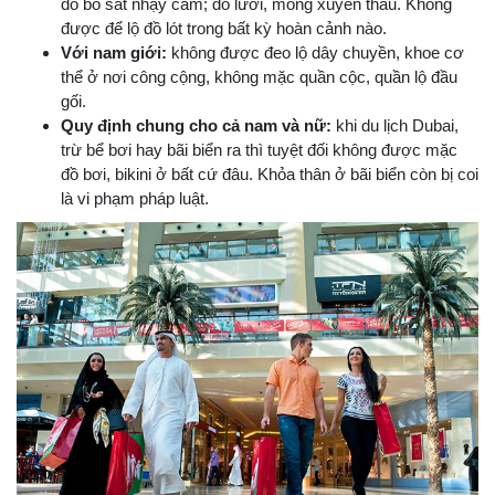
đồ bó sát nhạy cảm; đồ lưới, mỏng xuyên thấu. Không
được để lộ đồ lót trong bất kỳ hoàn cảnh nào.
Với nam giới:
không được đeo lộ dây chuyền, khoe cơ
thể ở nơi công cộng, không mặc quần cộc, quần lộ đầu
gối.
Quy định chung cho cả nam và nữ:
khi du lịch Dubai,
trừ bể bơi hay bãi biển ra thì tuyệt đối không được mặc
đồ bơi, bikini ở bất cứ đâu. Khỏa thân ở bãi biển còn bị coi
là vi phạm pháp luật.