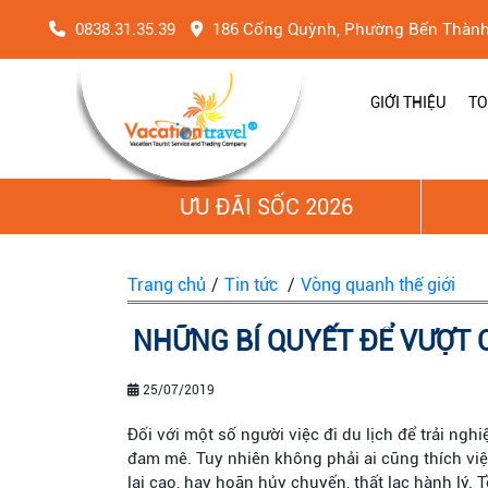
0838.31.35.39
186 Cống Quỳnh, Phường Bến Thàn
GIỚI THIỆU
TO
ƯU ĐÃI SỐC 2026
Trang chủ
/
Tin tức
/
Vòng quanh thế giới
NHỮNG BÍ QUYẾT ĐỂ VƯỢT 
25/07/2019
Đối với một số người việc đi du lịch để trải ng
đam mê. Tuy nhiên không phải ai cũng thích việc
lại cao, hay hoãn hủy chuyến, thất lạc hành lý. T