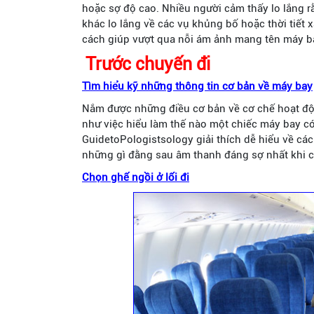
hoặc sợ độ cao. Nhiều người cảm thấy lo lắng r
khác lo lắng về các vụ khủng bố hoặc thời tiết xấ
cách giúp vượt qua nỗi ám ảnh mang tên máy b
Trước chuyến đi
Tìm hiểu kỹ những thông tin cơ bản về máy bay
Nắm được những điều cơ bản về cơ chế hoạt độ
như việc hiểu làm thế nào một chiếc máy bay có
GuidetoPologistsology giải thích dễ hiểu về các
những gì đằng sau âm thanh đáng sợ nhất khi c
Chọn ghế ngồi ở lối đi