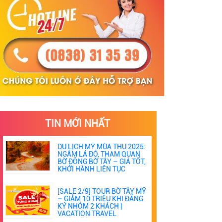
TIN MỚI NHẤT
DU LỊCH MỸ MÙA THU 2025:
NGẮM LÁ ĐỎ, THAM QUAN
BỜ ĐÔNG BỜ TÂY – GIÁ TỐT,
KHỞI HÀNH LIÊN TỤC
[SALE 2/9] TOUR BỜ TÂY MỸ
– GIẢM 10 TRIỆU KHI ĐĂNG
KÝ NHÓM 2 KHÁCH |
VACATION TRAVEL