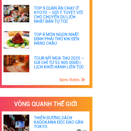
TOP 9 QUÁN ĂN CHAY Ở
KYOTO – GỢI Ý TUYỆT VỜI
CHO CHUYẾN DU LỊCH
NHẬT BẢN TỰ TÚC
TOP 8 MÓN NGON NHẤT
ĐỊNH PHẢI THỬ KHI ĐẾN
HÀNG CHÂU
TOUR MỸ MÙA THU 2025 –
GIÁ CHỈ TỪ 53.900.000Đ |
LỊCH KHỞI HÀNH LIÊN TỤC
Xem thêm
VÒNG QUANH THẾ GIỚI
THIÊN ĐƯỜNG SÁCH
KADOKAWA ĐỘC ĐÁO GẦN
TOKYO