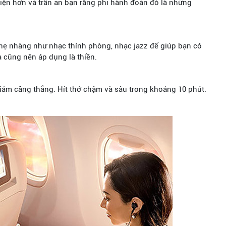
iện hơn và trấn an bạn rằng phi hành đoàn đó là những
ẹ nhàng như nhạc thính phòng, nhạc jazz để giúp bạn có
 cũng nên áp dụng là thiền.
 giảm căng thẳng. Hít thở chậm và sâu trong khoảng 10 phút.