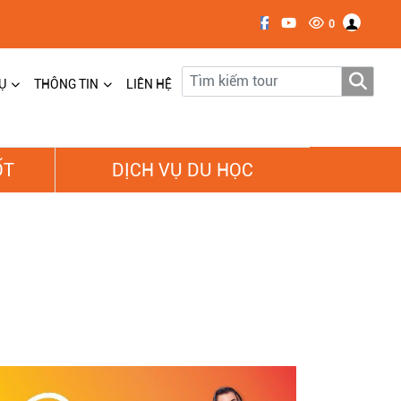
0
Ụ
THÔNG TIN
LIÊN HỆ
ỐT
DỊCH VỤ DU HỌC