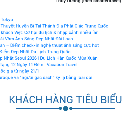
Thùy Dương (theo smartertravel)
 Tokyo
Thuyết Huyền Bí Tại Thánh Địa Phật Giáo Trung Quốc
khách Việt: Cơ hội du lịch & nhập cảnh nhiều lần
ái Vòm Ánh Sáng Đẹp Nhất Đài Loan
Lan – Điểm check-in nghệ thuật ánh sáng cực hot
Điểm Đẹp Nhất Du Lịch Trung Quốc
p Nhất Seoul 2026 | Du Lịch Hàn Quốc Mùa Xuân
Tạng 12 Ngày 11 Đêm | Vacation Travel
ốc gia từ ngày 21/1
aroque và “người gác sách” kỳ lạ bằng loài dơi
KHÁCH HÀNG TIÊU BIỂU