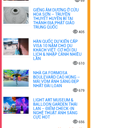
69
GIẾNG ÂM DƯƠNG Ở CỬU
HOA SƠN – TRUYỀN
THUYẾT HUYỀN BÍ TẠI
THÁNH ĐỊA PHẬT GIÁO
TRUNG QUỐC
405
HÀN QUỐC DỰ KIẾN CẤP
VISA 10 NĂM CHO DU
KHÁCH VIỆT: CƠ HỘI DU
LỊCH & NHẬP CẢNH NHIỀU
LẦN
610
NHÀ GA FORMOSA
BOULEVARD CAO HÙNG –
MÁI VÒM ÁNH SÁNG ĐẸP
NHẤT ĐÀI LOAN
679
LIGHT ART MUSEUM &
BALLOON GARDEN THÁI
LAN – ĐIỂM CHECK-IN
NGHỆ THUẬT ÁNH SÁNG
CỰC HOT
656