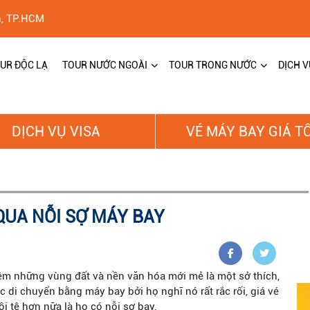
h, TP.HCM
UR ĐỘC LẠ
TOUR NƯỚC NGOÀI
TOUR TRONG NƯỚC
DỊCH V
DỊCH VỤ VISA
VÉ MÁY BAY GIÁ T
QUA NỖI SỢ MÁY BAY
hiệm những vùng đất và nền văn hóa mới mẻ là một sở thích,
 di chuyển bằng máy bay bởi họ nghĩ nó rất rắc rối, giá vé
ồi tệ hơn nữa là họ có nỗi sợ bay.