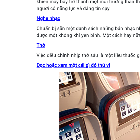
khiến máy bay trở thành một môi trường thân th
người có năng lực và đáng tin cậy.
Nghe nhạc
Chuẩn bị sẵn một danh sách những bản nhạc nh
được một không khí yên bình. Một cách hay nữa
Thở
Việc điều chỉnh nhịp thở sâu là một liều thuốc
Đọc hoặc xem một cái gì đó thú vị