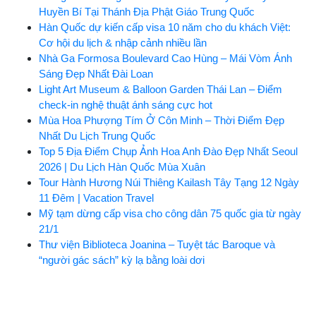
Huyền Bí Tại Thánh Địa Phật Giáo Trung Quốc
Hàn Quốc dự kiến cấp visa 10 năm cho du khách Việt:
Cơ hội du lịch & nhập cảnh nhiều lần
Nhà Ga Formosa Boulevard Cao Hùng – Mái Vòm Ánh
Sáng Đẹp Nhất Đài Loan
Light Art Museum & Balloon Garden Thái Lan – Điểm
check-in nghệ thuật ánh sáng cực hot
Mùa Hoa Phượng Tím Ở Côn Minh – Thời Điểm Đẹp
Nhất Du Lịch Trung Quốc
Top 5 Địa Điểm Chụp Ảnh Hoa Anh Đào Đẹp Nhất Seoul
2026 | Du Lịch Hàn Quốc Mùa Xuân
Tour Hành Hương Núi Thiêng Kailash Tây Tạng 12 Ngày
11 Đêm | Vacation Travel
Mỹ tạm dừng cấp visa cho công dân 75 quốc gia từ ngày
21/1
Thư viện Biblioteca Joanina – Tuyệt tác Baroque và
“người gác sách” kỳ lạ bằng loài dơi