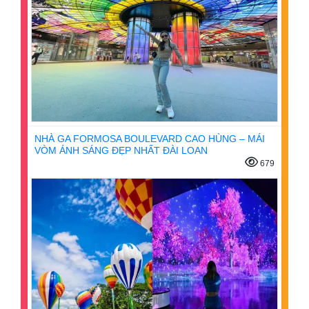
NHÀ GA FORMOSA BOULEVARD CAO HÙNG – MÁI
VÒM ÁNH SÁNG ĐẸP NHẤT ĐÀI LOAN
679