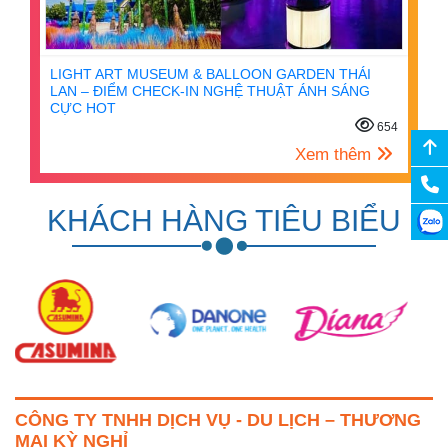
LIGHT ART MUSEUM & BALLOON GARDEN THÁI
LAN – ĐIỂM CHECK-IN NGHỆ THUẬT ÁNH SÁNG
CỰC HOT
654
Xem thêm
KHÁCH HÀNG TIÊU BIỂU
CÔNG TY TNHH DỊCH VỤ - DU LỊCH – THƯƠNG
MẠI KỲ NGHỈ