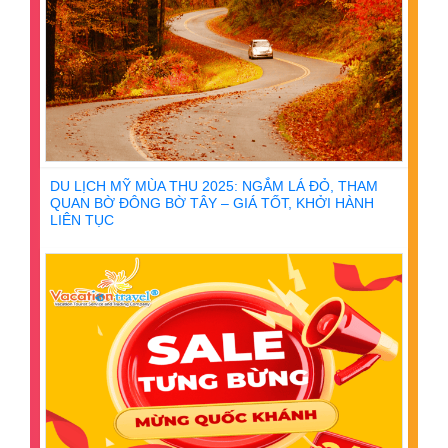
DU LỊCH MỸ MÙA THU 2025: NGẮM LÁ ĐỎ, THAM
QUAN BỜ ĐÔNG BỜ TÂY – GIÁ TỐT, KHỞI HÀNH
LIÊN TỤC