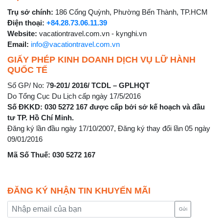
Trụ sở chính:
186 Cống Quỳnh, Phường Bến Thành, TP.HCM
Điện thoại:
+84.28.73.06.11.39
Website:
vacationtravel.com.vn - kynghi.vn
Email:
info@vacationtravel.com.vn
GIẤY PHÉP KINH DOANH DỊCH VỤ LỮ HÀNH
QUỐC TẾ
Số GP/ No: 7
9-201/ 2016/ TCDL – GPLHQT
Do Tổng Cục Du Lịch cấp ngày 17/5/2016
Số ĐKKD: 030 5272 167 được cấp bởi sở kế hoạch và đầu
tư TP. Hồ Chí Minh.
Đăng ký lần đầu ngày 17/10/2007, Đăng ký thay đổi lần 05 ngày
09/01/2016
Mã Số Thuế: 030 5272 167
ĐĂNG KÝ NHẬN TIN KHUYẾN MÃI
Gửi