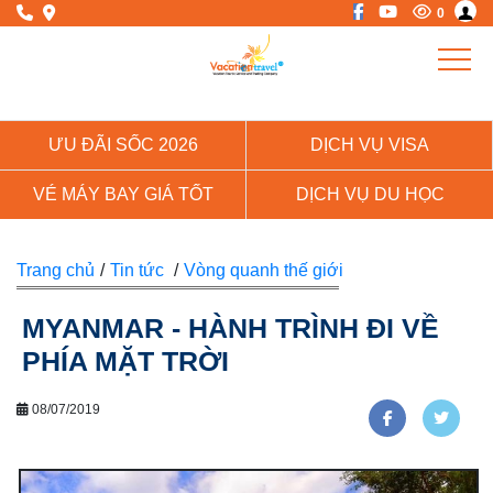
0
ƯU ĐÃI SỐC 2026
DỊCH VỤ VISA
VÉ MÁY BAY GIÁ TỐT
DỊCH VỤ DU HỌC
Trang chủ
/
Tin tức
/
Vòng quanh thế giới
MYANMAR - HÀNH TRÌNH ĐI VỀ
PHÍA MẶT TRỜI
08/07/2019