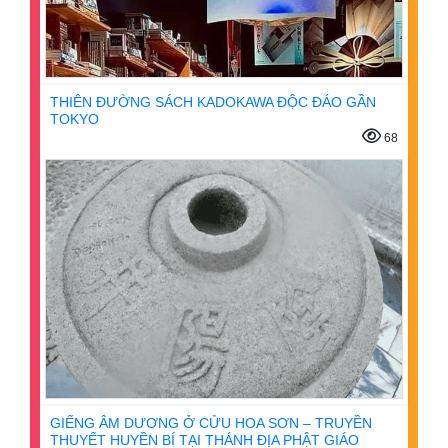
THIÊN ĐƯỜNG SÁCH KADOKAWA ĐỘC ĐÁO GẦN
TOKYO
68
GIẾNG ÂM DƯƠNG Ở CỬU HOA SƠN – TRUYỀN
THUYẾT HUYỀN BÍ TẠI THÁNH ĐỊA PHẬT GIÁO