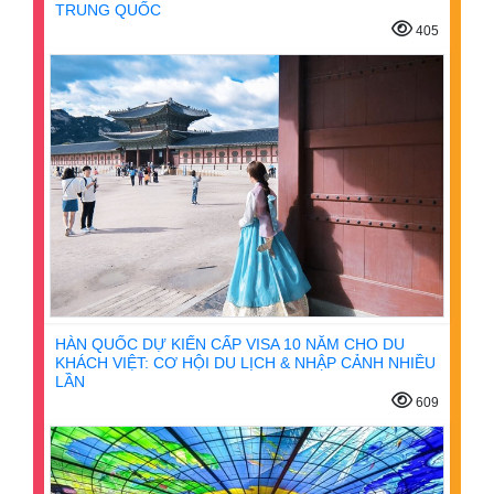
TRUNG QUỐC
405
HÀN QUỐC DỰ KIẾN CẤP VISA 10 NĂM CHO DU
KHÁCH VIỆT: CƠ HỘI DU LỊCH & NHẬP CẢNH NHIỀU
LẦN
609