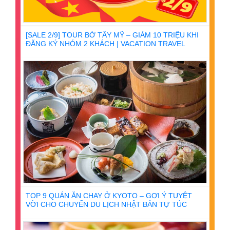
[SALE 2/9] TOUR BỜ TÂY MỸ – GIẢM 10 TRIỆU KHI
ĐĂNG KÝ NHÓM 2 KHÁCH | VACATION TRAVEL
TOP 9 QUÁN ĂN CHAY Ở KYOTO – GỢI Ý TUYỆT
VỜI CHO CHUYẾN DU LỊCH NHẬT BẢN TỰ TÚC