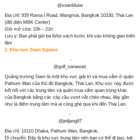
@xoanbluee
Địa chỉ: 939 Rama I Road, Wangmai, Bangkok 10330, Thái Lan
(đối diện MBK Center)
Giờ mở cửa: 10h – 21h
Lưu ý: Bạn phải gửi ba lô/túi xách trước khi vào không gian triển
lãm
2. Khu vực Siam Square
@golf_sarawutz
Quảng trường Siam là một khu vực giải trí và mua sắm ở quận
Pathum Wan của thủ đô Bangkok, Thái Lan. Khu vực này được
kết nối với các trung tâm và quận mua sắm quan trọng khác
của Bangkok bằng các cây cầu vượt vắt chéo nhau, đây gần
như là điểm trung tâm mà ai cũng ghé qua khi đến Thái Lan.
@jeiljang87
Địa chỉ: 10110 Dhaka, Pathum Wan, Bangkok.
Di chuyển: Đây là khu vực trung tâm nên bạn có thể đi taxi, tuk