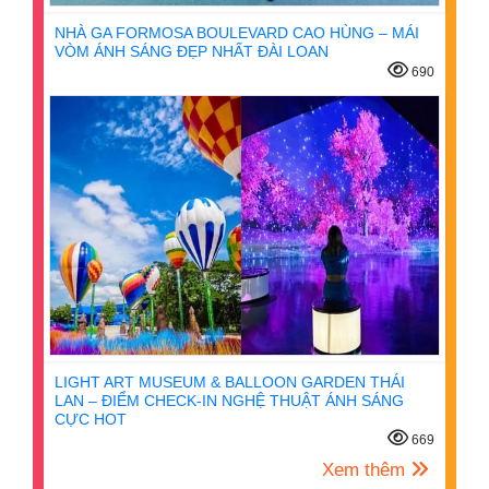
NHÀ GA FORMOSA BOULEVARD CAO HÙNG – MÁI
VÒM ÁNH SÁNG ĐẸP NHẤT ĐÀI LOAN
690
LIGHT ART MUSEUM & BALLOON GARDEN THÁI
LAN – ĐIỂM CHECK-IN NGHỆ THUẬT ÁNH SÁNG
CỰC HOT
669
Xem thêm