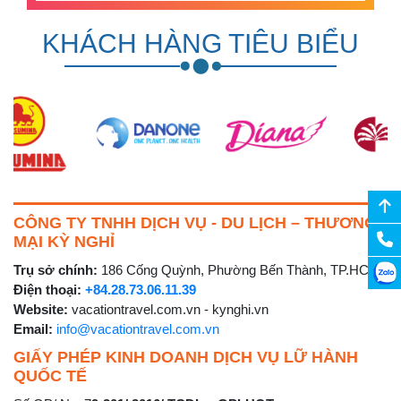
KHÁCH HÀNG TIÊU BIỂU
CÔNG TY TNHH DỊCH VỤ - DU LỊCH – THƯƠNG
MẠI KỲ NGHỈ
Trụ sở chính:
186 Cống Quỳnh, Phường Bến Thành, TP.HCM
Điện thoại:
+84.28.73.06.11.39
Website:
vacationtravel.com.vn - kynghi.vn
Email:
info@vacationtravel.com.vn
GIẤY PHÉP KINH DOANH DỊCH VỤ LỮ HÀNH
QUỐC TẾ