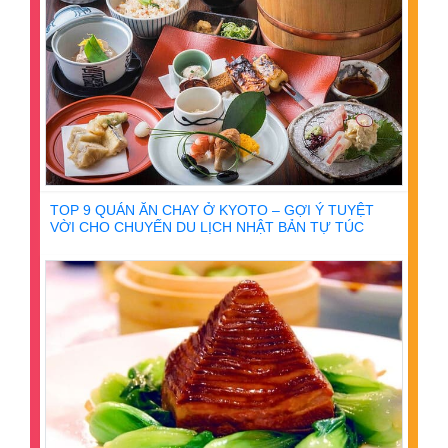
TOP 9 QUÁN ĂN CHAY Ở KYOTO – GỢI Ý TUYỆT
VỜI CHO CHUYẾN DU LỊCH NHẬT BẢN TỰ TÚC