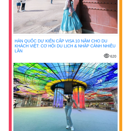
HÀN QUỐC DỰ KIẾN CẤP VISA 10 NĂM CHO DU
KHÁCH VIỆT: CƠ HỘI DU LỊCH & NHẬP CẢNH NHIỀU
LẦN
620