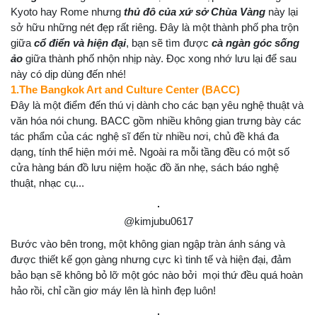
Kyoto hay Rome nhưng
thủ đô của xứ sở Chùa Vàng
này lại
sở hữu những nét đẹp rất riêng. Đây là một thành phố pha trộn
giữa
cổ điển và hiện đại
, bạn sẽ tìm được
cà ngàn góc sống
ảo
giữa thành phố nhộn nhịp này. Đọc xong nhớ lưu lại để sau
này có dịp dùng đến nhé!
1.The Bangkok Art and Culture Center (BACC)
Đây là một điểm đến thú vị dành cho các bạn yêu nghệ thuật và
văn hóa nói chung. BACC gồm nhiều không gian trưng bày các
tác phẩm của các nghệ sĩ đến từ nhiều nơi, chủ đề khá đa
dạng, tính thể hiện mới mẻ. Ngoài ra mỗi tầng đều có một số
cửa hàng bán đồ lưu niệm hoặc đồ ăn nhẹ, sách báo nghệ
thuật, nhạc cụ...
@kimjubu0617
Bước vào bên trong, một không gian ngập tràn ánh sáng và
được thiết kế gọn gàng nhưng cực kì tinh tế và hiện đại, đảm
bảo bạn sẽ không bỏ lỡ một góc nào bởi mọi thứ đều quá hoàn
hảo rồi, chỉ cần giơ máy lên là hình đẹp luôn!