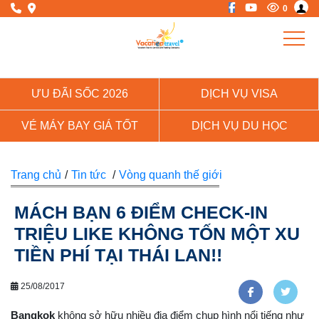
0
ƯU ĐÃI SỐC 2026
DỊCH VỤ VISA
VÉ MÁY BAY GIÁ TỐT
DỊCH VỤ DU HỌC
Trang chủ
/
Tin tức
/
Vòng quanh thế giới
MÁCH BẠN 6 ĐIỂM CHECK-IN
TRIỆU LIKE KHÔNG TỐN MỘT XU
TIỀN PHÍ TẠI THÁI LAN!!
25/08/2017
Bangkok
không sở hữu nhiều địa điểm chụp hình nổi tiếng như