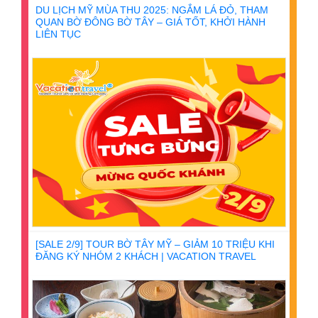
DU LỊCH MỸ MÙA THU 2025: NGẮM LÁ ĐỎ, THAM
QUAN BỜ ĐÔNG BỜ TÂY – GIÁ TỐT, KHỞI HÀNH
LIÊN TỤC
[SALE 2/9] TOUR BỜ TÂY MỸ – GIẢM 10 TRIỆU KHI
ĐĂNG KÝ NHÓM 2 KHÁCH | VACATION TRAVEL