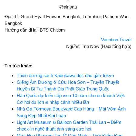
@alrisaa
Địa chỉ: Grand Hyatt Erawan Bangkok, Lumphini, Pathum Wan,
Bangkok
Hướng dẫn đi lại: BTS Chitlom
Vacation Travel
Nguồn: Trip Now (Habi tổng hợp)
Tin tức khác:
Thiên đường sách Kadokawa độc đáo gần Tokyo
Giếng Âm Dương ở Cửu Hoa Sơn – Truyền Thuyết
Huyền Bí Tại Thánh Địa Phật Giáo Trung Quốc
Hàn Quốc dự kiến cấp visa 10 năm cho du khách Việt:
Cơ hội du lịch & nhập cảnh nhiều lần
Nhà Ga Formosa Boulevard Cao Hùng – Mái Vòm Ánh
Sáng Đẹp Nhất Đài Loan
Light Art Museum & Balloon Garden Thái Lan – Điểm
check-in nghệ thuật ánh sáng cực hot
Mùa Hoa Phượng Tím Ở Côn Minh – Thời Điểm Đẹp