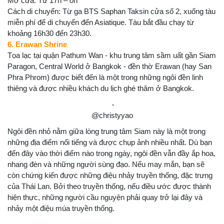
Mở cửa: Từ 17h – 0h
Cách di chuyển: Từ ga BTS Saphan Taksin cửa số 2, xuống tàu
miễn phí để di chuyển đến Asiatique. Tàu bắt đầu chạy từ
khoảng 16h30 đến 23h30.
6. Erawan Shrine
Tọa lạc tại quận Pathum Wan - khu trung tâm sầm uất gần Siam
Paragon, Central World ở Bangkok - đền thờ Erawan (hay San
Phra Phrom) được biết đến là một trong những ngôi đền linh
thiêng và được nhiều khách du lịch ghé thăm ở Bangkok.
@christyyao
Ngôi đền nhỏ nằm giữa lòng trung tâm Siam này là một trong
những địa điểm nổi tiếng và được chụp ảnh nhiều nhất. Dù bạn
đến đây vào thời điểm nào trong ngày, ngôi đền vẫn đầy ắp hoa,
nhang đèn và những người sùng đạo. Nếu may mắn, bạn sẽ
còn chứng kiến được những điệu nhảy truyền thống, đặc trưng
của Thái Lan. Bởi theo truyền thống, nếu điều ước được thành
hiện thực, những người cầu nguyện phải quay trở lại đây và
nhảy một điệu múa truyền thống.