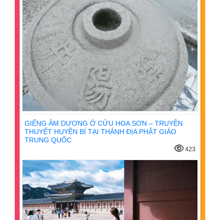
GIẾNG ÂM DƯƠNG Ở CỬU HOA SƠN – TRUYỀN
THUYẾT HUYỀN BÍ TẠI THÁNH ĐỊA PHẬT GIÁO
TRUNG QUỐC
423