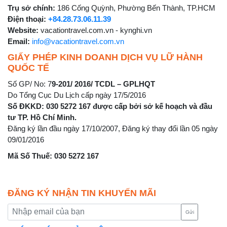
Trụ sở chính:
186 Cống Quỳnh, Phường Bến Thành, TP.HCM
Điện thoại:
+84.28.73.06.11.39
Website:
vacationtravel.com.vn - kynghi.vn
Email:
info@vacationtravel.com.vn
GIẤY PHÉP KINH DOANH DỊCH VỤ LỮ HÀNH
QUỐC TẾ
Số GP/ No: 7
9-201/ 2016/ TCDL – GPLHQT
Do Tổng Cục Du Lịch cấp ngày 17/5/2016
Số ĐKKD: 030 5272 167 được cấp bởi sở kế hoạch và đầu
tư TP. Hồ Chí Minh.
Đăng ký lần đầu ngày 17/10/2007, Đăng ký thay đổi lần 05 ngày
09/01/2016
Mã Số Thuế: 030 5272 167
ĐĂNG KÝ NHẬN TIN KHUYẾN MÃI
Gửi