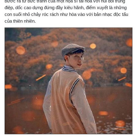
bước ra từ bức tranh của một họa sĩ tài hoa với nùi đồi trùng
điệp, dốc cao dựng đứng đầy kiêu hãnh, điểm xuyết là những
con suối nhỏ chảy róc rách như hòa vào với bản nhạc độc tấu
của thiên nhiên.