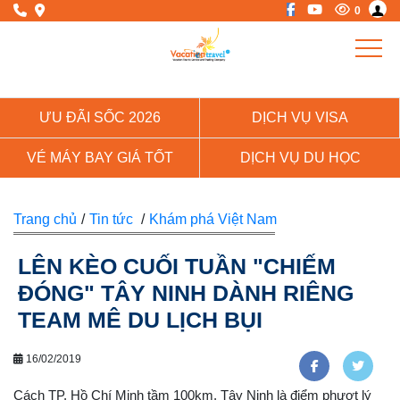
0
ƯU ĐÃI SỐC 2026
DỊCH VỤ VISA
VÉ MÁY BAY GIÁ TỐT
DỊCH VỤ DU HỌC
Trang chủ
/
Tin tức
/
Khám phá Việt Nam
LÊN KÈO CUỐI TUẦN "CHIẾM
ĐÓNG" TÂY NINH DÀNH RIÊNG
TEAM MÊ DU LỊCH BỤI
16/02/2019
Cách TP. Hồ Chí Minh tầm 100km, Tây Ninh là điểm phượt lý