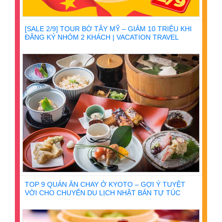
[SALE 2/9] TOUR BỜ TÂY MỸ – GIẢM 10 TRIỆU KHI
ĐĂNG KÝ NHÓM 2 KHÁCH | VACATION TRAVEL
TOP 9 QUÁN ĂN CHAY Ở KYOTO – GỢI Ý TUYỆT
VỜI CHO CHUYẾN DU LỊCH NHẬT BẢN TỰ TÚC