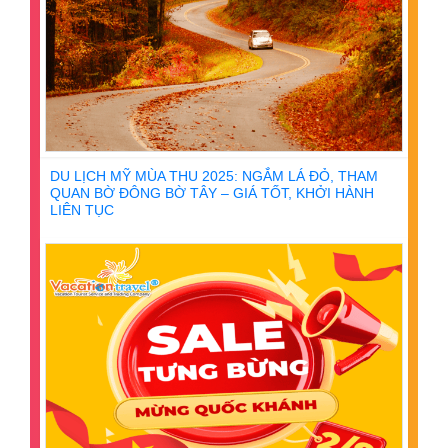
DU LỊCH MỸ MÙA THU 2025: NGẮM LÁ ĐỎ, THAM
QUAN BỜ ĐÔNG BỜ TÂY – GIÁ TỐT, KHỞI HÀNH
LIÊN TỤC