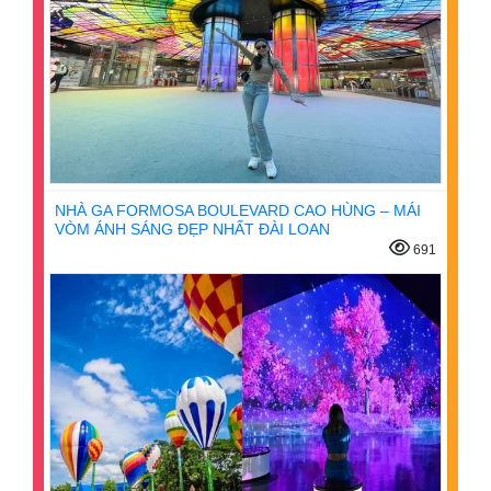
NHÀ GA FORMOSA BOULEVARD CAO HÙNG – MÁI
VÒM ÁNH SÁNG ĐẸP NHẤT ĐÀI LOAN
691