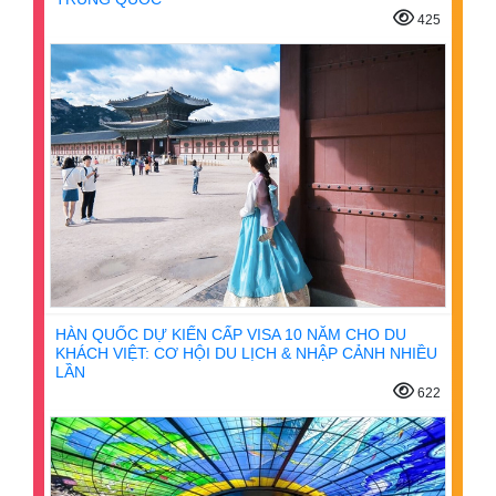
425
HÀN QUỐC DỰ KIẾN CẤP VISA 10 NĂM CHO DU
KHÁCH VIỆT: CƠ HỘI DU LỊCH & NHẬP CẢNH NHIỀU
LẦN
622