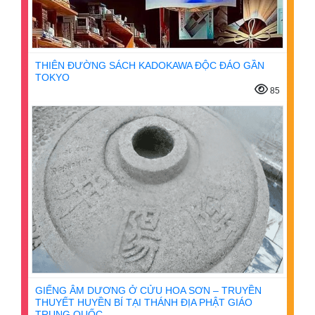
THIÊN ĐƯỜNG SÁCH KADOKAWA ĐỘC ĐÁO GẦN
TOKYO
85
GIẾNG ÂM DƯƠNG Ở CỬU HOA SƠN – TRUYỀN
THUYẾT HUYỀN BÍ TẠI THÁNH ĐỊA PHẬT GIÁO
TRUNG QUỐC