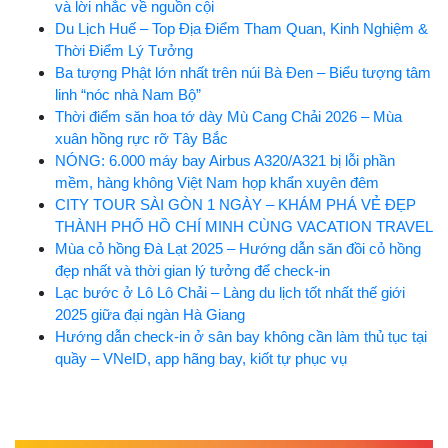
và lời nhắc về nguồn cội
Du Lịch Huế – Top Địa Điểm Tham Quan, Kinh Nghiệm &
Thời Điểm Lý Tưởng
Ba tượng Phật lớn nhất trên núi Bà Đen – Biểu tượng tâm
linh “nóc nhà Nam Bộ”
Thời điểm săn hoa tớ dày Mù Cang Chải 2026 – Mùa
xuân hồng rực rỡ Tây Bắc
NÓNG: 6.000 máy bay Airbus A320/A321 bị lỗi phần
mềm, hàng không Việt Nam họp khẩn xuyên đêm
CITY TOUR SÀI GÒN 1 NGÀY – KHÁM PHÁ VẺ ĐẸP
THÀNH PHỐ HỒ CHÍ MINH CÙNG VACATION TRAVEL
Mùa cỏ hồng Đà Lạt 2025 – Hướng dẫn săn đồi cỏ hồng
đẹp nhất và thời gian lý tưởng để check-in
Lạc bước ở Lô Lô Chải – Làng du lịch tốt nhất thế giới
2025 giữa đại ngàn Hà Giang
Hướng dẫn check-in ở sân bay không cần làm thủ tục tại
quầy – VNeID, app hãng bay, kiốt tự phục vụ