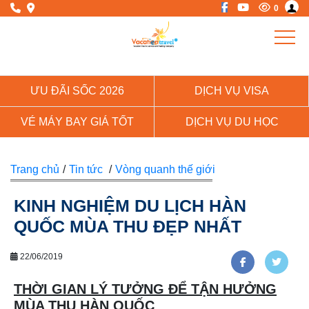
0
ƯU ĐÃI SỐC 2026
DỊCH VỤ VISA
VÉ MÁY BAY GIÁ TỐT
DỊCH VỤ DU HỌC
Trang chủ
/
Tin tức
/
Vòng quanh thế giới
KINH NGHIỆM DU LỊCH HÀN
QUỐC MÙA THU ĐẸP NHẤT
22/06/2019
THỜI GIAN LÝ TƯỞNG ĐỂ TẬN HƯỞNG
MÙA THU HÀN QUỐC