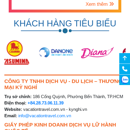
Xem thêm
KHÁCH HÀNG TIÊU BIỂU
CÔNG TY TNHH DỊCH VỤ - DU LỊCH – THƯƠNG
MẠI KỲ NGHỈ
Trụ sở chính:
186 Cống Quỳnh, Phường Bến Thành, TP.HCM
Điện thoại:
+84.28.73.06.11.39
Website:
vacationtravel.com.vn - kynghi.vn
Email:
info@vacationtravel.com.vn
GIẤY PHÉP KINH DOANH DỊCH VỤ LỮ HÀNH