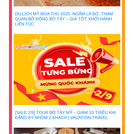
DU LỊCH MỸ MÙA THU 2025: NGẮM LÁ ĐỎ, THAM
QUAN BỜ ĐÔNG BỜ TÂY – GIÁ TỐT, KHỞI HÀNH
LIÊN TỤC
[SALE 2/9] TOUR BỜ TÂY MỸ – GIẢM 10 TRIỆU KHI
ĐĂNG KÝ NHÓM 2 KHÁCH | VACATION TRAVEL