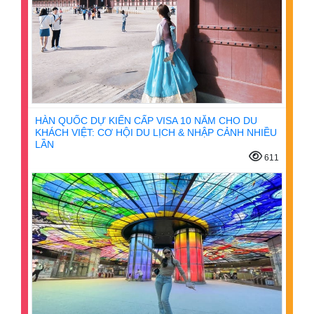
HÀN QUỐC DỰ KIẾN CẤP VISA 10 NĂM CHO DU
KHÁCH VIỆT: CƠ HỘI DU LỊCH & NHẬP CẢNH NHIỀU
LẦN
611