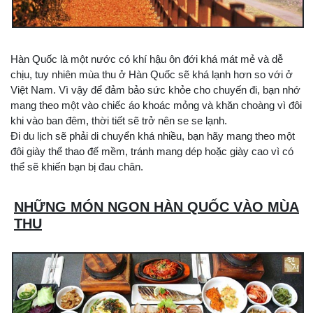
Hàn Quốc là một nước có khí hậu ôn đới khá mát mẻ và dễ
chịu, tuy nhiên mùa thu ở Hàn Quốc sẽ khá lạnh hơn so với ở
Việt Nam. Vì vậy để đảm bảo sức khỏe cho chuyến đi, bạn nhớ
mang theo một vào chiếc áo khoác mỏng và khăn choàng vì đôi
khi vào ban đêm, thời tiết sẽ trở nên se se lạnh.
Đi du lịch sẽ phải di chuyển khá nhiều, bạn hãy mang theo một
đôi giày thể thao đế mềm, tránh mang dép hoặc giày cao vì có
thể sẽ khiến bạn bị đau chân.
NHỮNG MÓN NGON HÀN QUỐC VÀO MÙA
THU