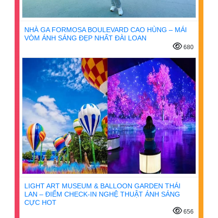
NHÀ GA FORMOSA BOULEVARD CAO HÙNG – MÁI
VÒM ÁNH SÁNG ĐẸP NHẤT ĐÀI LOAN
680
LIGHT ART MUSEUM & BALLOON GARDEN THÁI
LAN – ĐIỂM CHECK-IN NGHỆ THUẬT ÁNH SÁNG
CỰC HOT
656