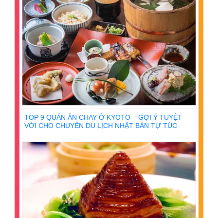
TOP 9 QUÁN ĂN CHAY Ở KYOTO – GỢI Ý TUYỆT
VỜI CHO CHUYẾN DU LỊCH NHẬT BẢN TỰ TÚC