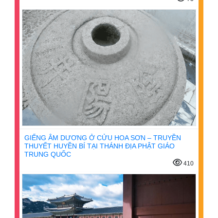
GIẾNG ÂM DƯƠNG Ở CỬU HOA SƠN – TRUYỀN
THUYẾT HUYỀN BÍ TẠI THÁNH ĐỊA PHẬT GIÁO
TRUNG QUỐC
410