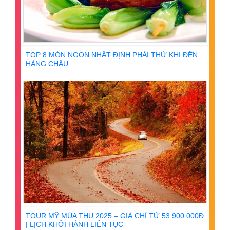
TOP 8 MÓN NGON NHẤT ĐỊNH PHẢI THỬ KHI ĐẾN
HÀNG CHÂU
TOUR MỸ MÙA THU 2025 – GIÁ CHỈ TỪ 53.900.000Đ
| LỊCH KHỞI HÀNH LIÊN TỤC