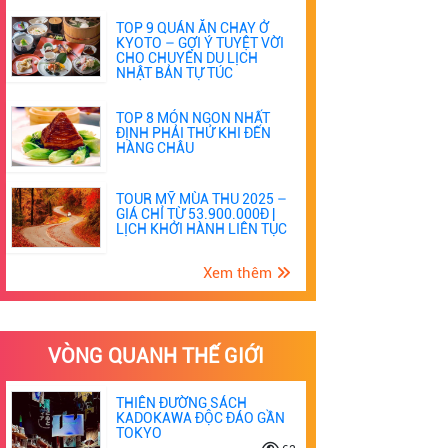
TOP 9 QUÁN ĂN CHAY Ở
KYOTO – GỢI Ý TUYỆT VỜI
CHO CHUYẾN DU LỊCH
NHẬT BẢN TỰ TÚC
TOP 8 MÓN NGON NHẤT
ĐỊNH PHẢI THỬ KHI ĐẾN
HÀNG CHÂU
TOUR MỸ MÙA THU 2025 –
GIÁ CHỈ TỪ 53.900.000Đ |
LỊCH KHỞI HÀNH LIÊN TỤC
Xem thêm
VÒNG QUANH THẾ GIỚI
THIÊN ĐƯỜNG SÁCH
KADOKAWA ĐỘC ĐÁO GẦN
TOKYO