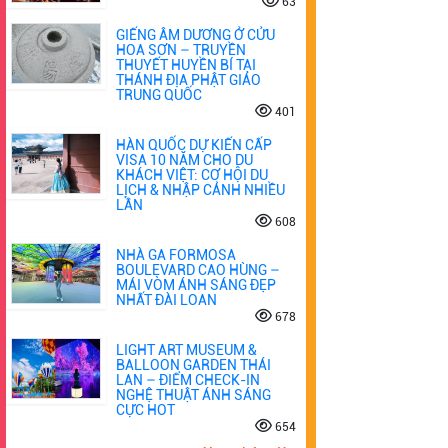
63
GIẾNG ÂM DƯƠNG Ở CỬU
HOA SƠN – TRUYỀN
THUYẾT HUYỀN BÍ TẠI
THÁNH ĐỊA PHẬT GIÁO
TRUNG QUỐC
401
HÀN QUỐC DỰ KIẾN CẤP
VISA 10 NĂM CHO DU
KHÁCH VIỆT: CƠ HỘI DU
LỊCH & NHẬP CẢNH NHIỀU
LẦN
608
NHÀ GA FORMOSA
BOULEVARD CAO HÙNG –
MÁI VÒM ÁNH SÁNG ĐẸP
NHẤT ĐÀI LOAN
678
LIGHT ART MUSEUM &
BALLOON GARDEN THÁI
LAN – ĐIỂM CHECK-IN
NGHỆ THUẬT ÁNH SÁNG
CỰC HOT
654