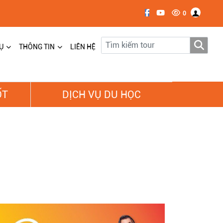
0
Ụ
THÔNG TIN
LIÊN HỆ
ỐT
DỊCH VỤ DU HỌC