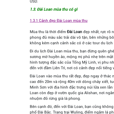
USD.
1.3. Đài Loan mùa thu có gì
1.3.1 Cảnh đẹp Đài Loan mùa thu
Mùa thu là thời điểm
Đài Loan
đẹp nhất, rực rỡ
phong đủ màu sắc trải dài vô tận, bên những bô
không kém cạnh cảnh sắc có ở các tour du lịch đ
Đi du lịch Đài Loan mùa thu, bạn đừng quên g
sương mờ huyền ảo, mộng mị phủ nhẹ trên mặt 
hình tượng đặc sắc của Tống Mỹ Linh, vị phu n
đến với đầm Liên Trì, nơi có cảnh đẹp nổi tiếng 
Đài Loan vào mùa thu rất đẹp, đẹp ngay ở thác
cao đến 20m và rộng 40m với dòng chảy xiết, t
Minh Sơn với địa hình đặc trưng núi lửa xen lẫ
Loan còn đẹp ở vườn quốc gia Alishan, nơi ngắ
nhuộm đỏ rừng già lá phong.
Bên cạnh đó, đến với Đài Loan, bạn cũng không 
phố Đài Bắc. Trang trại Wuling, điểm ngắm lá 