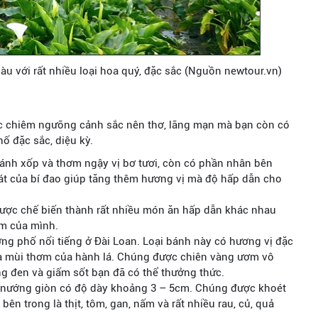
u với rất nhiều loại hoa quý, đặc sắc (Nguồn newtour.vn)
ợc chiêm ngưỡng cảnh sắc nên thơ, lãng mạn mà bạn còn có
ố đặc sắc, diệu kỳ.
nh xốp và thơm ngậy vị bơ tươi, còn có phần nhân bên
át của bí đao giúp tăng thêm hương vị mà độ hấp dẫn cho
 được chế biến thành rất nhiều món ăn hấp dẫn khác nhau
m của mình.
g phố nổi tiếng ở Đài Loan. Loại bánh này có hương vị đặc
 và mùi thơm của hành lá. Chúng được chiên vàng ươm vô
g đen và giấm sốt bạn đã có thể thưởng thức.
ì nướng giòn có độ dày khoảng 3 – 5cm. Chúng được khoét
bên trong là thịt, tôm, gan, nấm và rất nhiều rau, củ, quả