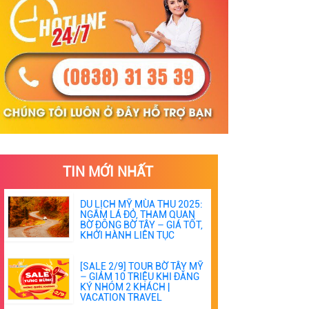
TIN MỚI NHẤT
DU LỊCH MỸ MÙA THU 2025:
NGẮM LÁ ĐỎ, THAM QUAN
BỜ ĐÔNG BỜ TÂY – GIÁ TỐT,
KHỞI HÀNH LIÊN TỤC
[SALE 2/9] TOUR BỜ TÂY MỸ
– GIẢM 10 TRIỆU KHI ĐĂNG
KÝ NHÓM 2 KHÁCH |
VACATION TRAVEL