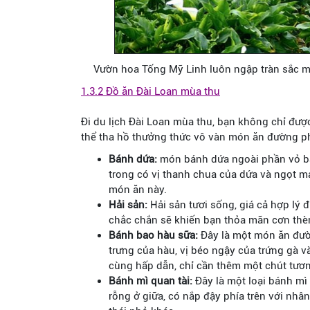
Vườn hoa Tống Mỹ Linh luôn ngập tràn sắc mà
1.3.2 Đồ ăn Đài Loan mùa thu
Đi du lịch Đài Loan mùa thu, bạn không chỉ đư
thể tha hồ thưởng thức vô vàn món ăn đường ph
Bánh dứa:
món bánh dứa ngoài phần vỏ bá
trong có vị thanh chua của dứa và ngọt m
món ăn này.
Hải sản:
Hải sản tươi sống, giá cả hợp lý
chắc chắn sẽ khiến bạn thỏa mãn cơn thè
Bánh bao hàu sữa:
Đây là một món ăn đườn
trưng của hàu, vị béo ngậy của trứng gà
cùng hấp dẫn, chỉ cần thêm một chút tươn
Bánh mì quan tài:
Đây là một loại bánh m
rỗng ở giữa, có nắp đậy phía trên với nhân 