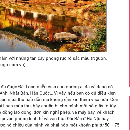
 năm với những tán cây phong rực rỡ sắc màu (Nguồn:
tugo.com.vn)
m đã được Đài Loan miễn visa cho những ai đã và đang có
, Anh, Nhật Bản, Hàn Quốc… Vì vậy, nếu bạn có đủ điều kiện
i Loan mùa thu hấp dẫn mà không cần xin thêm visa nữa. Còn
ài Loan mùa thu, hãy chuẩn bị cho mình một số giấy tờ tùy
p đồng lao động, đơn xin nghỉ phép, vé máy bay, vé khách
p tại văn phòng kinh tế và văn hóa Đài Bắc ở Hà Nội hay
c hộ chiếu của mình và phải nộp một khoản phí từ 50 – 75