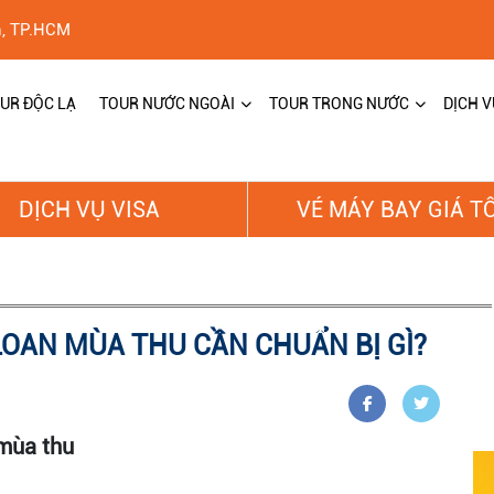
h, TP.HCM
UR ĐỘC LẠ
TOUR NƯỚC NGOÀI
TOUR TRONG NƯỚC
DỊCH V
DỊCH VỤ VISA
VÉ MÁY BAY GIÁ T
LOAN MÙA THU CẦN CHUẨN BỊ GÌ?
 mùa thu