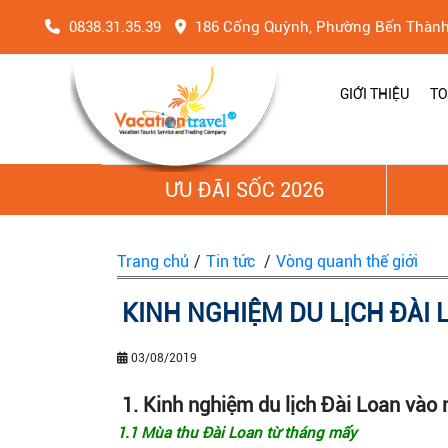
0838.31.35.39
186 Cống Quỳnh, Phường Bến Thàn
GIỚI THIỆU
TO
ƯU ĐÃI SỐC 2026
Trang chủ
/
Tin tức
/
Vòng quanh thế giới
KINH NGHIỆM DU LỊCH ĐÀI 
03/08/2019
1. Kinh nghiệm du lịch Đài Loan vào
1.1 Mùa thu Đài Loan từ tháng mấy