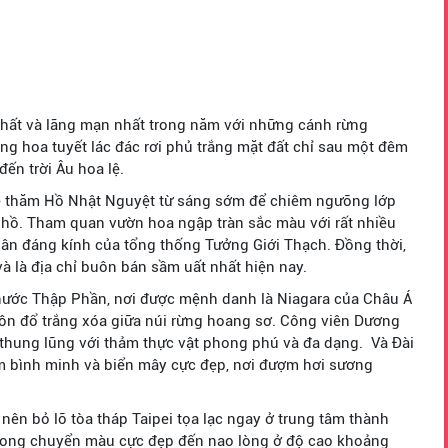
 nhất và lãng mạn nhất trong năm với những cánh rừng
ng hoa tuyết lác đác rơi phủ trắng mặt đất chỉ sau một đêm
ến trời Âu hoa lệ.
hé thăm Hồ Nhật Nguyệt từ sáng sớm để chiêm ngưỡng lớp
hồ. Tham quan vườn hoa ngập tràn sắc màu với rất nhiều
hân đáng kính của tổng thống Tưởng Giới Thạch. Đồng thời,
và là địa chỉ buôn bán sầm uất nhất hiện nay.
 nước Thập Phần, nơi được mệnh danh là Niagara của Châu Á
uôn đổ trắng xóa giữa núi rừng hoang sơ. Công viên Dương
n thung lũng với thảm thực vật phong phú và đa dạng. Và Đài
m bình minh và biển mây cực đẹp, nơi đượm hơi sương
nên bỏ lỡ tòa tháp Taipei tọa lạc ngay ở trung tâm thành
phong chuyển màu cực đẹp đến nao lòng ở độ cao khoảng