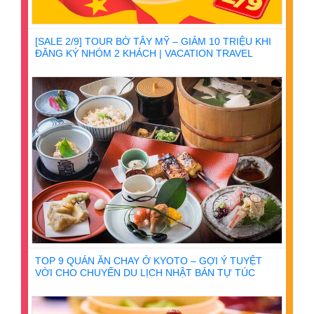
[SALE 2/9] TOUR BỜ TÂY MỸ – GIẢM 10 TRIỆU KHI
ĐĂNG KÝ NHÓM 2 KHÁCH | VACATION TRAVEL
TOP 9 QUÁN ĂN CHAY Ở KYOTO – GỢI Ý TUYỆT
VỜI CHO CHUYẾN DU LỊCH NHẬT BẢN TỰ TÚC