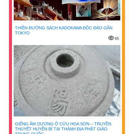
THIÊN ĐƯỜNG SÁCH KADOKAWA ĐỘC ĐÁO GẦN
TOKYO
85
GIẾNG ÂM DƯƠNG Ở CỬU HOA SƠN – TRUYỀN
THUYẾT HUYỀN BÍ TẠI THÁNH ĐỊA PHẬT GIÁO
TRUNG QUỐC