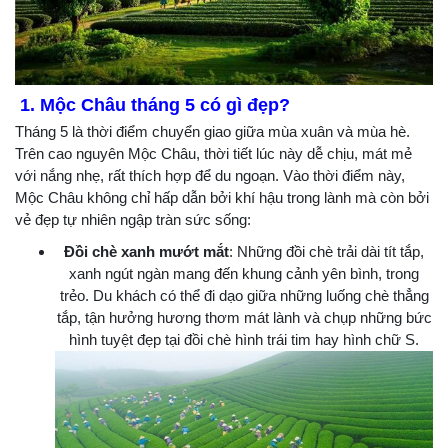
1. Mộc Châu tháng 5 có gì đẹp?
Tháng 5 là thời điểm chuyển giao giữa mùa xuân và mùa hè.
Trên cao nguyên Mộc Châu, thời tiết lúc này dễ chịu, mát mẻ
với nắng nhẹ, rất thích hợp để du ngoạn. Vào thời điểm này,
Mộc Châu không chỉ hấp dẫn bởi khí hậu trong lành mà còn bởi
vẻ đẹp tự nhiên ngập tràn sức sống:
Đồi chè xanh mướt mắt
: Những đồi chè trải dài tít tắp,
xanh ngút ngàn mang đến khung cảnh yên bình, trong
trẻo. Du khách có thể đi dạo giữa những luống chè thẳng
tắp, tận hưởng hương thơm mát lành và chụp những bức
hình tuyệt đẹp tại đồi chè hình trái tim hay hình chữ S.