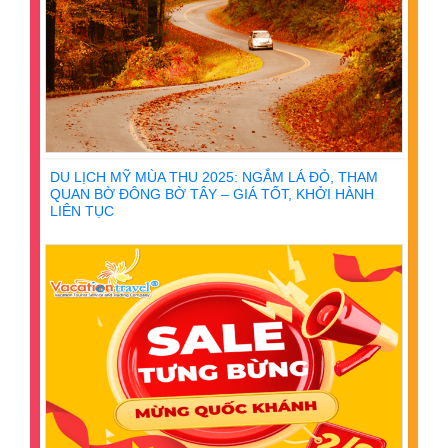
DU LỊCH MỸ MÙA THU 2025: NGẮM LÁ ĐỎ, THAM
QUAN BỜ ĐÔNG BỜ TÂY – GIÁ TỐT, KHỞI HÀNH
LIÊN TỤC