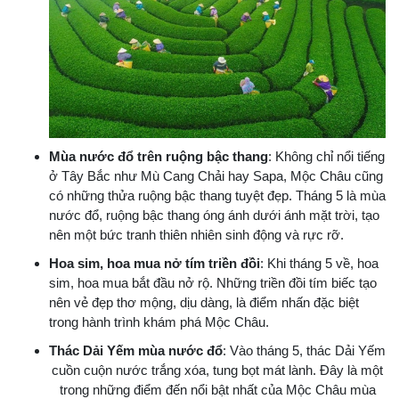
Mùa nước đổ trên ruộng bậc thang
: Không chỉ nổi tiếng
ở Tây Bắc như Mù Cang Chải hay Sapa, Mộc Châu cũng
có những thửa ruộng bậc thang tuyệt đẹp. Tháng 5 là mùa
nước đổ, ruộng bậc thang óng ánh dưới ánh mặt trời, tạo
nên một bức tranh thiên nhiên sinh động và rực rỡ.
Hoa sim, hoa mua nở tím triền đồi
: Khi tháng 5 về, hoa
sim, hoa mua bắt đầu nở rộ. Những triền đồi tím biếc tạo
nên vẻ đẹp thơ mộng, dịu dàng, là điểm nhấn đặc biệt
trong hành trình khám phá Mộc Châu.
Thác Dải Yếm mùa nước đổ
: Vào tháng 5, thác Dải Yếm
cuồn cuộn nước trắng xóa, tung bọt mát lành. Đây là một
trong những điểm đến nổi bật nhất của Mộc Châu mùa