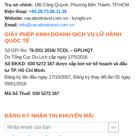
Trụ sở chính:
186 Cống Quỳnh, Phường Bến Thành, TP.HCM
Điện thoại:
+84.28.73.06.11.39
Website:
vacationtravel.com.vn - kynghi.vn
Email:
info@vacationtravel.com.vn
GIẤY PHÉP KINH DOANH DỊCH VỤ LỮ HÀNH
QUỐC TẾ
Số GP/ No: 7
9-201/ 2016/ TCDL – GPLHQT
Do Tổng Cục Du Lịch cấp ngày 17/5/2016
Số ĐKKD: 030 5272 167 được cấp bởi sở kế hoạch và đầu
tư TP. Hồ Chí Minh.
Đăng ký lần đầu ngày 17/10/2007, Đăng ký thay đổi lần 05 ngày
09/01/2016
Mã Số Thuế: 030 5272 167
ĐĂNG KÝ NHẬN TIN KHUYẾN MÃI
Gửi