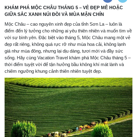
KHÁM PHÁ MỘC CHÂU THÁNG 5 – VẺ ĐẸP MÊ HOẶC
GIỮA SẮC XANH NÚI ĐỒI VÀ MÙA MẬN CHÍN
Mộc Châu – cao nguyên xinh đẹp của tỉnh Sơn La – luôn là
điểm đến lý tưởng cho những ai yêu thiên nhiên và muốn tìm về
với sự bình yên. Đặc biệt vào tháng 5, Mộc Châu mang một vẻ
đẹp rất riêng, không quá rực rỡ như mùa hoa cải, không lạnh
giá như mùa đông, nhưng lại dịu dàng, tươi mới và đầy sức
sống. Hãy cùng Vacation Travel khám phá Mộc Châu tháng 5 –
thời điểm tuyệt vời để tận hưởng bầu không khí mát lành và
chiêm ngưỡng khung cảnh thiên nhiên tuyệt đẹp.