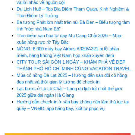
và lời nhắc về nguồn cội
Du Lịch Huế – Top Địa Điểm Tham Quan, Kinh Nghiệm &
Thời Điểm Lý Tưởng
Ba tượng Phật lớn nhất trên núi Bà Đen – Biểu tượng tâm
linh “nóc nhà Nam Bộ”
Thời điểm săn hoa tớ dày Mù Cang Chải 2026 – Mùa
xuân hồng rực rỡ Tây Bắc
NÓNG: 6.000 máy bay Airbus A320/A321 bị lỗi phần
mềm, hàng không Việt Nam họp khẩn xuyên đêm
CITY TOUR SÀI GÒN 1 NGÀY – KHÁM PHÁ VẺ ĐẸP
THÀNH PHỐ HỒ CHÍ MINH CÙNG VACATION TRAVEL
Mùa cỏ hồng Đà Lạt 2025 – Hướng dẫn săn đồi cỏ hồng
đẹp nhất và thời gian lý tưởng để check-in
Lạc bước ở Lô Lô Chải – Làng du lịch tốt nhất thế giới
2025 giữa đại ngàn Hà Giang
Hướng dẫn check-in ở sân bay không cần làm thủ tục tại
quầy – VNeID, app hãng bay, kiốt tự phục vụ