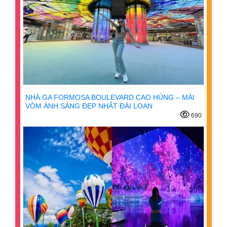
NHÀ GA FORMOSA BOULEVARD CAO HÙNG – MÁI
VÒM ÁNH SÁNG ĐẸP NHẤT ĐÀI LOAN
690