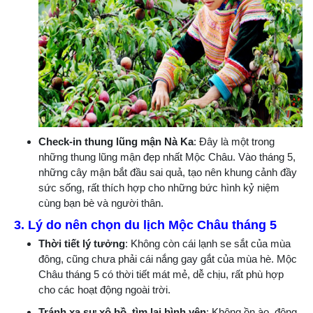
Check-in thung lũng mận Nà Ka
: Đây là một trong
những thung lũng mận đẹp nhất Mộc Châu. Vào tháng 5,
những cây mận bắt đầu sai quả, tạo nên khung cảnh đầy
sức sống, rất thích hợp cho những bức hình kỷ niệm
cùng bạn bè và người thân.
3. Lý do nên chọn du lịch Mộc Châu tháng 5
Thời tiết lý tưởng
: Không còn cái lạnh se sắt của mùa
đông, cũng chưa phải cái nắng gay gắt của mùa hè. Mộc
Châu tháng 5 có thời tiết mát mẻ, dễ chịu, rất phù hợp
cho các hoạt động ngoài trời.
Tránh xa sự xô bồ, tìm lại bình yên
: Không ồn ào, đông