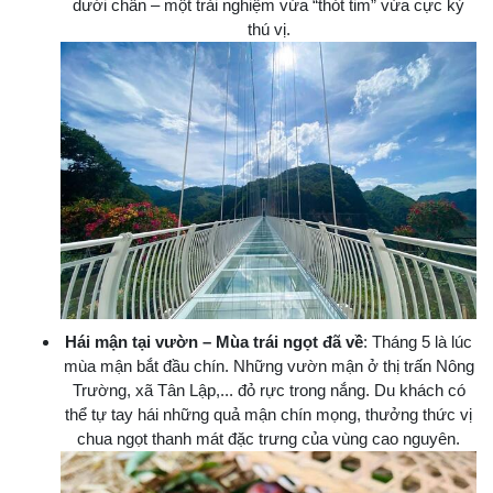
dưới chân – một trải nghiệm vừa “thót tim” vừa cực kỳ
thú vị.
Hái mận tại vườn – Mùa trái ngọt đã về
: Tháng 5 là lúc
mùa mận bắt đầu chín. Những vườn mận ở thị trấn Nông
Trường, xã Tân Lập,... đỏ rực trong nắng. Du khách có
thể tự tay hái những quả mận chín mọng, thưởng thức vị
chua ngọt thanh mát đặc trưng của vùng cao nguyên.