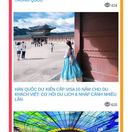
424
HÀN QUỐC DỰ KIẾN CẤP VISA 10 NĂM CHO DU
KHÁCH VIỆT: CƠ HỘI DU LỊCH & NHẬP CẢNH NHIỀU
LẦN
620