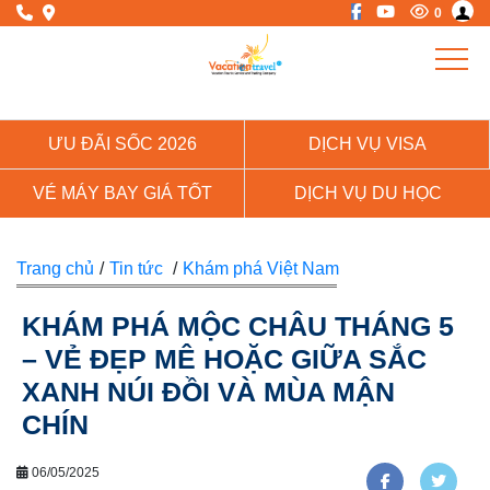
0
ƯU ĐÃI SỐC 2026
DỊCH VỤ VISA
VÉ MÁY BAY GIÁ TỐT
DỊCH VỤ DU HỌC
Trang chủ
/
Tin tức
/
Khám phá Việt Nam
KHÁM PHÁ MỘC CHÂU THÁNG 5
– VẺ ĐẸP MÊ HOẶC GIỮA SẮC
XANH NÚI ĐỒI VÀ MÙA MẬN
CHÍN
06/05/2025