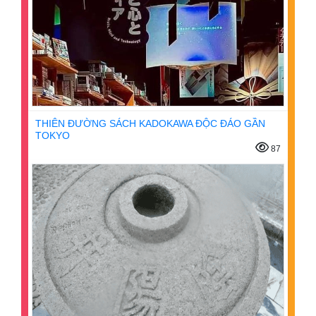
THIÊN ĐƯỜNG SÁCH KADOKAWA ĐỘC ĐÁO GẦN
TOKYO
87