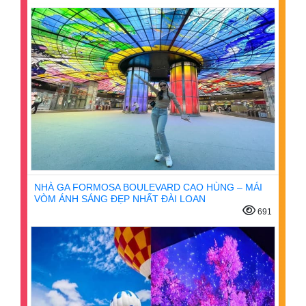
NHÀ GA FORMOSA BOULEVARD CAO HÙNG – MÁI
VÒM ÁNH SÁNG ĐẸP NHẤT ĐÀI LOAN
691