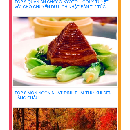
TOP 9 QUÁN ĂN CHAY Ở KYOTO – GỢI Ý TUYỆT
VỜI CHO CHUYẾN DU LỊCH NHẬT BẢN TỰ TÚC
TOP 8 MÓN NGON NHẤT ĐỊNH PHẢI THỬ KHI ĐẾN
HÀNG CHÂU