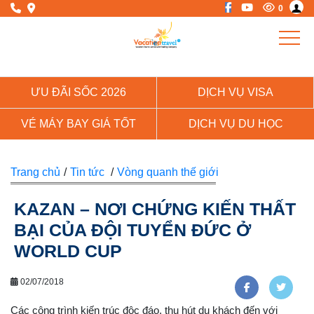
0
ƯU ĐÃI SỐC 2026
DỊCH VỤ VISA
VÉ MÁY BAY GIÁ TỐT
DỊCH VỤ DU HỌC
Trang chủ
/
Tin tức
/
Vòng quanh thế giới
KAZAN – NƠI CHỨNG KIẾN THẤT
BẠI CỦA ĐỘI TUYỂN ĐỨC Ở
WORLD CUP
02/07/2018
Các công trình kiến trúc độc đáo, thu hút du khách đến với