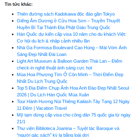
Tin tức khác:
Thiên đường sách Kadokawa độc đáo gần Tokyo
Giếng Âm Dương ở Cửu Hoa Sơn – Truyền Thuyết
Huyền Bí Tại Thánh Địa Phật Giáo Trung Quốc
Hàn Quốc dự kiến cấp visa 10 năm cho du khách Việt:
Cơ hội du lịch & nhập cảnh nhiều lần
Nhà Ga Formosa Boulevard Cao Hùng – Mái Vòm Ánh
Sáng Đẹp Nhất Đài Loan
Light Art Museum & Balloon Garden Thái Lan – Điểm
check-in nghệ thuật ánh sáng cực hot
Mùa Hoa Phượng Tím Ở Côn Minh – Thời Điểm Đẹp
Nhất Du Lịch Trung Quốc
Top 5 Địa Điểm Chụp Ảnh Hoa Anh Đào Đẹp Nhất Seoul
2026 | Du Lịch Hàn Quốc Mùa Xuân
Tour Hành Hương Núi Thiêng Kailash Tây Tạng 12 Ngày
11 Đêm | Vacation Travel
Mỹ tạm dừng cấp visa cho công dân 75 quốc gia từ ngày
21/1
Thư viện Biblioteca Joanina – Tuyệt tác Baroque và
“người gác sách” kỳ lạ bằng loài dơi