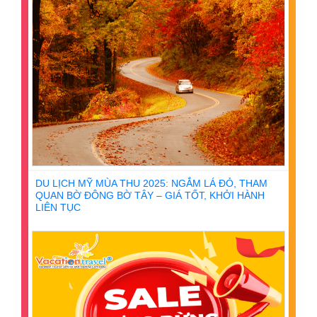
DU LỊCH MỸ MÙA THU 2025: NGẮM LÁ ĐỎ, THAM
QUAN BỜ ĐÔNG BỜ TÂY – GIÁ TỐT, KHỞI HÀNH
LIÊN TỤC