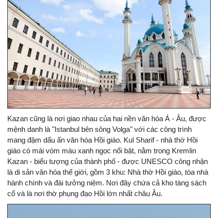
Kazan cũng là nơi giao nhau của hai nền văn hóa Á - Âu, được
mệnh danh là "Istanbul bên sông Volga" với các công trình
mang đậm dấu ấn văn hóa Hồi giáo. Kul Sharif - nhà thờ Hồi
giáo có mái vòm màu xanh ngọc nổi bật, nằm trong Kremlin
Kazan - biểu tượng của thành phố - được UNESCO công nhận
là di sản văn hóa thế giới, gồm 3 khu: Nhà thờ Hồi giáo, tòa nhà
hành chính và đài tưởng niệm. Nơi đây chứa cả kho tàng sách
cổ và là nơi thờ phụng đạo Hồi lớn nhất châu Âu.