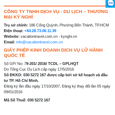
CÔNG TY TNHH DỊCH VỤ - DU LỊCH – THƯƠNG
MẠI KỲ NGHỈ
Trụ sở chính:
186 Cống Quỳnh, Phường Bến Thành, TP.HCM
Điện thoại:
+84.28.73.06.11.39
Website:
vacationtravel.com.vn - kynghi.vn
Email:
info@vacationtravel.com.vn
GIẤY PHÉP KINH DOANH DỊCH VỤ LỮ HÀNH
QUỐC TẾ
Số GP/ No: 7
9-201/ 2016/ TCDL – GPLHQT
Do Tổng Cục Du Lịch cấp ngày 17/5/2016
Số ĐKKD: 030 5272 167 được cấp bởi sở kế hoạch và đầu
tư TP. Hồ Chí Minh.
Đăng ký lần đầu ngày 17/10/2007, Đăng ký thay đổi lần 05 ngày
09/01/2016
Mã Số Thuế: 030 5272 167