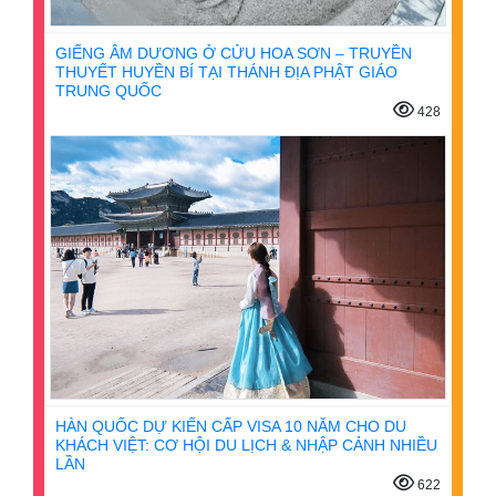
GIẾNG ÂM DƯƠNG Ở CỬU HOA SƠN – TRUYỀN
THUYẾT HUYỀN BÍ TẠI THÁNH ĐỊA PHẬT GIÁO
TRUNG QUỐC
428
HÀN QUỐC DỰ KIẾN CẤP VISA 10 NĂM CHO DU
KHÁCH VIỆT: CƠ HỘI DU LỊCH & NHẬP CẢNH NHIỀU
LẦN
622