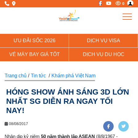
0
ƯU ĐÃI SỐC 2026
DỊCH VỤ VISA
VÉ MÁY BAY GIÁ TỐT
DỊCH VỤ DU HỌC
Trang chủ
/
Tin tức
/
Khám phá Việt Nam
HÓNG SHOW ÁNH SÁNG 3D LỚN
NHẤT SG DIỄN RA NGAY TỐI
NAY!
08/08/2017
Nhân dịp kỷ niệm
50 năm thành lập ASEAN
(8/8/1967 -