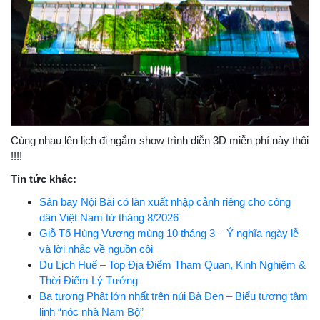
Cùng nhau lên lịch đi ngắm show trình diễn 3D miễn phí này thôi
!!!!
Tin tức khác:
Sân bay Nội Bài có làn xuất nhập cảnh riêng cho công
dân Việt Nam từ tháng 8/2026
Giỗ Tổ Hùng Vương mùng 10 tháng 3 – Ý nghĩa ngày lễ
và lời nhắc về nguồn cội
Du Lịch Huế – Top Địa Điểm Tham Quan, Kinh Nghiệm &
Thời Điểm Lý Tưởng
Ba tượng Phật lớn nhất trên núi Bà Đen – Biểu tượng tâm
linh “nóc nhà Nam Bộ”