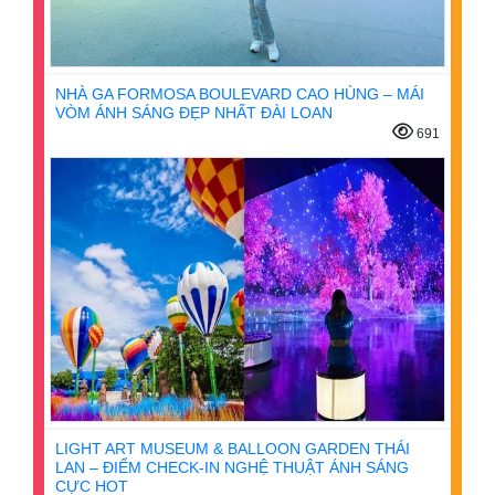
NHÀ GA FORMOSA BOULEVARD CAO HÙNG – MÁI
VÒM ÁNH SÁNG ĐẸP NHẤT ĐÀI LOAN
691
LIGHT ART MUSEUM & BALLOON GARDEN THÁI
LAN – ĐIỂM CHECK-IN NGHỆ THUẬT ÁNH SÁNG
CỰC HOT