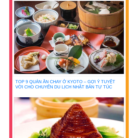
TOP 9 QUÁN ĂN CHAY Ở KYOTO – GỢI Ý TUYỆT
VỜI CHO CHUYẾN DU LỊCH NHẬT BẢN TỰ TÚC