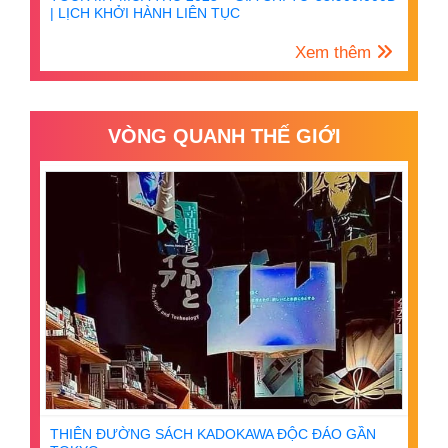
| LỊCH KHỞI HÀNH LIÊN TỤC
Xem thêm
VÒNG QUANH THẾ GIỚI
THIÊN ĐƯỜNG SÁCH KADOKAWA ĐỘC ĐÁO GẦN