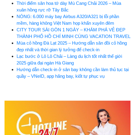
Thời điểm săn hoa tớ dày Mù Cang Chải 2026 – Mùa
xuân hồng rực rỡ Tây Bắc
NÓNG: 6.000 máy bay Airbus A320/A321 bị lỗi phần
mềm, hàng không Việt Nam họp khẩn xuyên đêm
CITY TOUR SÀI GÒN 1 NGÀY – KHÁM PHÁ VẺ ĐẸP
THÀNH PHỐ HỒ CHÍ MINH CÙNG VACATION TRAVEL
Mùa cỏ hồng Đà Lạt 2025 – Hướng dẫn săn đồi cỏ hồng
đẹp nhất và thời gian lý tưởng để check-in
Lạc bước ở Lô Lô Chải – Làng du lịch tốt nhất thế giới
2025 giữa đại ngàn Hà Giang
Hướng dẫn check-in ở sân bay không cần làm thủ tục tại
quầy – VNeID, app hãng bay, kiốt tự phục vụ