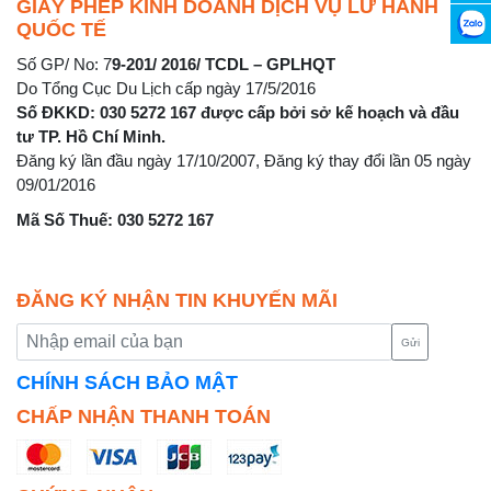
GIẤY PHÉP KINH DOANH DỊCH VỤ LỮ HÀNH
QUỐC TẾ
Số GP/ No: 7
9-201/ 2016/ TCDL – GPLHQT
Do Tổng Cục Du Lịch cấp ngày 17/5/2016
Số ĐKKD: 030 5272 167 được cấp bởi sở kế hoạch và đầu
tư TP. Hồ Chí Minh.
Đăng ký lần đầu ngày 17/10/2007, Đăng ký thay đổi lần 05 ngày
09/01/2016
Mã Số Thuế: 030 5272 167
ĐĂNG KÝ NHẬN TIN KHUYẾN MÃI
Gửi
CHÍNH SÁCH BẢO MẬT
CHẤP NHẬN THANH TOÁN