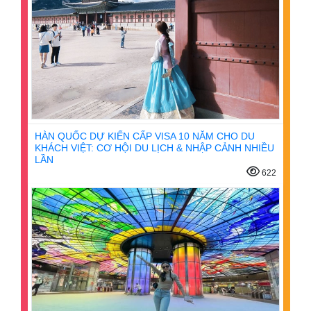
HÀN QUỐC DỰ KIẾN CẤP VISA 10 NĂM CHO DU
KHÁCH VIỆT: CƠ HỘI DU LỊCH & NHẬP CẢNH NHIỀU
LẦN
622