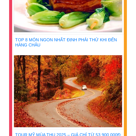
TOP 8 MÓN NGON NHẤT ĐỊNH PHẢI THỬ KHI ĐẾN
HÀNG CHÂU
TOUR MỸ MÙA THU 2025 – GIÁ CHỈ TỪ 53.900.000Đ