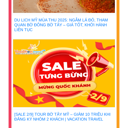
DU LỊCH MỸ MÙA THU 2025: NGẮM LÁ ĐỎ, THAM
QUAN BỜ ĐÔNG BỜ TÂY – GIÁ TỐT, KHỞI HÀNH
LIÊN TỤC
[SALE 2/9] TOUR BỜ TÂY MỸ – GIẢM 10 TRIỆU KHI
ĐĂNG KÝ NHÓM 2 KHÁCH | VACATION TRAVEL