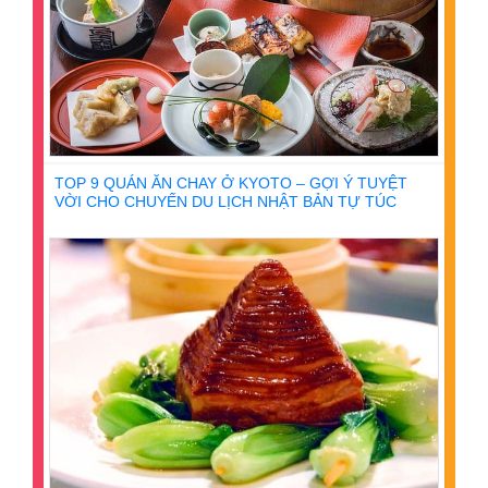
TOP 9 QUÁN ĂN CHAY Ở KYOTO – GỢI Ý TUYỆT
VỜI CHO CHUYẾN DU LỊCH NHẬT BẢN TỰ TÚC