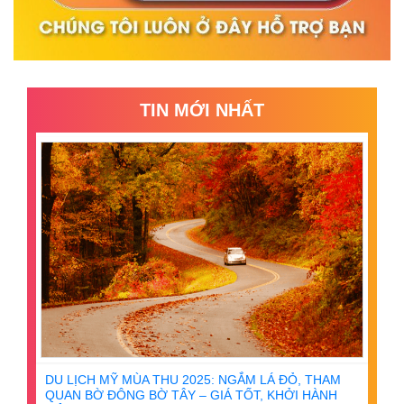
TIN MỚI NHẤT
DU LỊCH MỸ MÙA THU 2025: NGẮM LÁ ĐỎ, THAM
QUAN BỜ ĐÔNG BỜ TÂY – GIÁ TỐT, KHỞI HÀNH