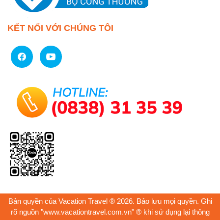
KẾT NỐI VỚI CHÚNG TÔI
Bản quyền của Vacation Travel ® 2026. Bảo lưu mọi quyền. Ghi
rõ nguồn "www.vacationtravel.com.vn" ® khi sử dụng lại thông