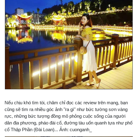
Nếu chịu khó tìm tòi, chăm chỉ đọc các review trên mạng, bạn
cũng sẽ tìm ra nhiều góc ảnh "ra gì" như bức tường sơn vàng
rực, những bức tượng đồng mô phỏng cuộc sống của người
dân địa phương, pháo đài cổ, đường tàu uốn quanh tựa như phố
cổ Thập Phần (Đài Loan)... Ảnh: cuonganh_