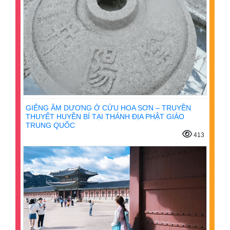
GIẾNG ÂM DƯƠNG Ở CỬU HOA SƠN – TRUYỀN
THUYẾT HUYỀN BÍ TẠI THÁNH ĐỊA PHẬT GIÁO
TRUNG QUỐC
413