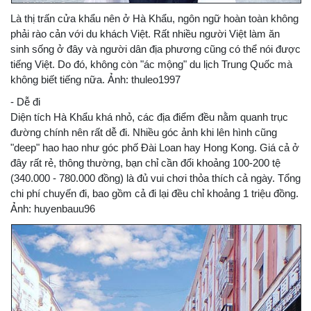
Là thị trấn cửa khẩu nên ở Hà Khẩu, ngôn ngữ hoàn toàn không
phải rào cản với du khách Việt. Rất nhiều người Việt làm ăn
sinh sống ở đây và người dân địa phương cũng có thể nói được
tiếng Việt. Do đó, không còn "ác mộng" du lịch Trung Quốc mà
không biết tiếng nữa. Ảnh: thuleo1997
- Dễ đi
Diện tích Hà Khẩu khá nhỏ, các địa điểm đều nằm quanh trục
đường chính nên rất dễ đi. Nhiều góc ảnh khi lên hình cũng
"deep" hao hao như góc phố Đài Loan hay Hong Kong. Giá cả ở
đây rất rẻ, thông thường, bạn chỉ cần đổi khoảng 100-200 tệ
(340.000 - 780.000 đồng) là đủ vui chơi thỏa thích cả ngày. Tổng
chi phí chuyến đi, bao gồm cả đi lại đều chỉ khoảng 1 triệu đồng.
Ảnh: huyenbauu96