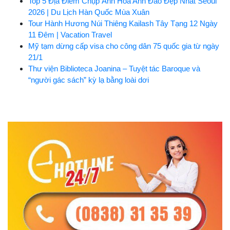
Top 5 Địa Điểm Chụp Ảnh Hoa Anh Đào Đẹp Nhất Seoul
2026 | Du Lịch Hàn Quốc Mùa Xuân
Tour Hành Hương Núi Thiêng Kailash Tây Tạng 12 Ngày
11 Đêm | Vacation Travel
Mỹ tạm dừng cấp visa cho công dân 75 quốc gia từ ngày
21/1
Thư viện Biblioteca Joanina – Tuyệt tác Baroque và
“người gác sách” kỳ lạ bằng loài dơi