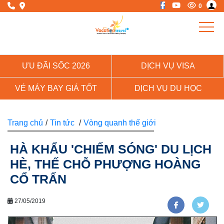
0
ƯU ĐÃI SỐC 2026
DỊCH VỤ VISA
VÉ MÁY BAY GIÁ TỐT
DỊCH VỤ DU HỌC
Trang chủ
/
Tin tức
/
Vòng quanh thế giới
HÀ KHẨU 'CHIẾM SÓNG' DU LỊCH
HÈ, THẾ CHỖ PHƯỢNG HOÀNG
CỔ TRẤN
27/05/2019