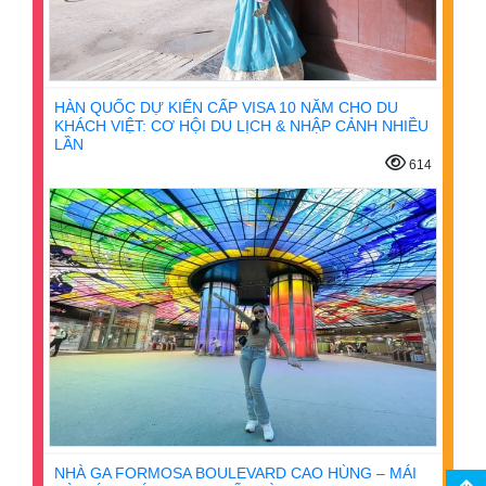
HÀN QUỐC DỰ KIẾN CẤP VISA 10 NĂM CHO DU
KHÁCH VIỆT: CƠ HỘI DU LỊCH & NHẬP CẢNH NHIỀU
LẦN
614
NHÀ GA FORMOSA BOULEVARD CAO HÙNG – MÁI