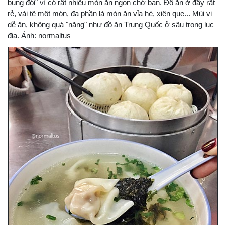
bụng đói" vì có rất nhiều món ăn ngon chờ bạn. Đồ ăn ở đây rất
rẻ, vài tệ một món, đa phần là món ăn vỉa hè, xiên que... Mùi vị
dễ ăn, không quá "nặng" như đồ ăn Trung Quốc ở sâu trong lục
địa. Ảnh: normaltus