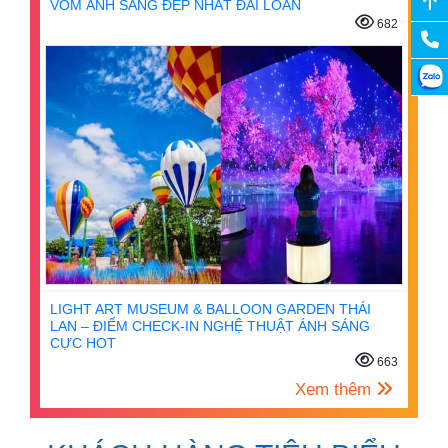
VÒM ÁNH SÁNG ĐẸP NHẤT ĐÀI LOAN
682
LIGHT ART MUSEUM & BALLOON GARDEN THÁI
LAN – ĐIỂM CHECK-IN NGHỆ THUẬT ÁNH SÁNG
CỰC HOT
663
Xem thêm