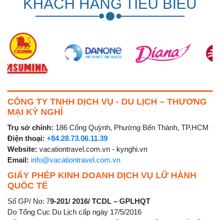
KHÁCH HÀNG TIÊU BIỂU
CÔNG TY TNHH DỊCH VỤ - DU LỊCH – THƯƠNG
MẠI KỲ NGHỈ
Trụ sở chính:
186 Cống Quỳnh, Phường Bến Thành, TP.HCM
Điện thoại:
+84.28.73.06.11.39
Website:
vacationtravel.com.vn - kynghi.vn
Email:
info@vacationtravel.com.vn
GIẤY PHÉP KINH DOANH DỊCH VỤ LỮ HÀNH
QUỐC TẾ
Số GP/ No: 7
9-201/ 2016/ TCDL – GPLHQT
Do Tổng Cục Du Lịch cấp ngày 17/5/2016