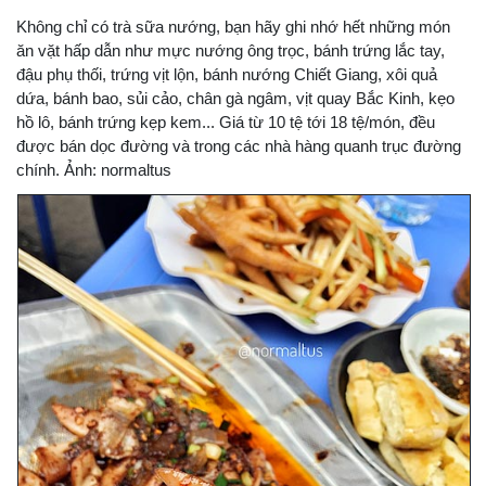
Không chỉ có trà sữa nướng, bạn hãy ghi nhớ hết những món
ăn vặt hấp dẫn như mực nướng ông trọc, bánh trứng lắc tay,
đậu phụ thối, trứng vịt lộn, bánh nướng Chiết Giang, xôi quả
dứa, bánh bao, sủi cảo, chân gà ngâm, vịt quay Bắc Kinh, kẹo
hồ lô, bánh trứng kẹp kem... Giá từ 10 tệ tới 18 tệ/món, đều
được bán dọc đường và trong các nhà hàng quanh trục đường
chính. Ảnh: normaltus