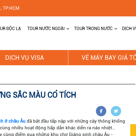
h, TP.HCM
UR ĐỘC LẠ
TOUR NƯỚC NGOÀI
TOUR TRONG NƯỚC
DỊCH V
DỊCH VỤ VISA
VÉ MÁY BAY GIÁ T
ỮNG SẮC MÀU CỔ TÍCH
nh ở châu Âu
đã bắt đầu tấp nập với những cây thông khổng
 cùng nhiều hoạt động hấp dẫn khác diễn ra náo nhiệt…
ãy cùng điểm qua những khu chợ Giáng sinh châu Âu -