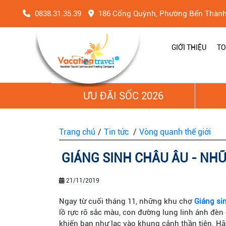
0838.31.35.39
186 Cống Quỳnh, Phường Bến Thàn
GIỚI THIỆU
TO
ƯU ĐÃI SỐC 2026
Trang chủ
/
Tin tức
/
Vòng quanh thế giới
GIÁNG SINH CHÂU ÂU - NH
21/11/2019
Ngay từ cuối tháng 11, những khu chợ
Giáng si
lồ rực rỡ sắc màu, con đường lung linh ánh đèn
khiến bạn như lạc vào khung cảnh thần tiên. H