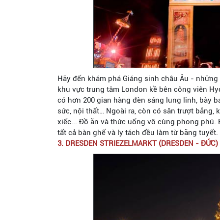
Hãy đến khám phá Giáng sinh châu Âu - những 
khu vực trung tâm London kề bên công viên Hyd
có hơn 200 gian hàng đèn sáng lung linh, bày 
sức, nội thất… Ngoài ra, còn có sân trượt băng, 
xiếc... Đồ ăn và thức uống vô cùng phong phú. 
tất cả bàn ghế và ly tách đều làm từ băng tuyết.
3. DRESDEN STRIEZELMARKT (DRESDEN - ĐỨC)