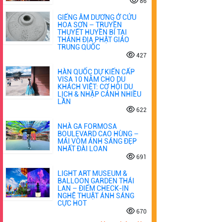
86
GIẾNG ÂM DƯƠNG Ở CỬU
HOA SƠN – TRUYỀN
THUYẾT HUYỀN BÍ TẠI
THÁNH ĐỊA PHẬT GIÁO
TRUNG QUỐC
427
HÀN QUỐC DỰ KIẾN CẤP
VISA 10 NĂM CHO DU
KHÁCH VIỆT: CƠ HỘI DU
LỊCH & NHẬP CẢNH NHIỀU
LẦN
622
NHÀ GA FORMOSA
BOULEVARD CAO HÙNG –
MÁI VÒM ÁNH SÁNG ĐẸP
NHẤT ĐÀI LOAN
691
LIGHT ART MUSEUM &
BALLOON GARDEN THÁI
LAN – ĐIỂM CHECK-IN
NGHỆ THUẬT ÁNH SÁNG
CỰC HOT
670