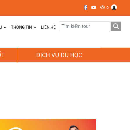
0
Ụ
THÔNG TIN
LIÊN HỆ
ỐT
DỊCH VỤ DU HỌC