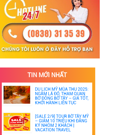
TIN MỚI NHẤT
DU LỊCH MỸ MÙA THU 2025:
NGẮM LÁ ĐỎ, THAM QUAN
BỜ ĐÔNG BỜ TÂY – GIÁ TỐT,
KHỞI HÀNH LIÊN TỤC
[SALE 2/9] TOUR BỜ TÂY MỸ
– GIẢM 10 TRIỆU KHI ĐĂNG
KÝ NHÓM 2 KHÁCH |
VACATION TRAVEL