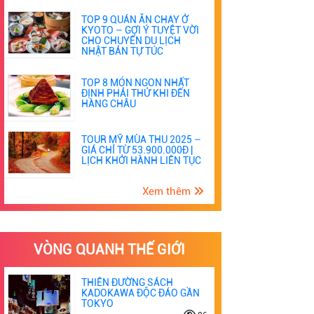
TOP 9 QUÁN ĂN CHAY Ở
KYOTO – GỢI Ý TUYỆT VỜI
CHO CHUYẾN DU LỊCH
NHẬT BẢN TỰ TÚC
TOP 8 MÓN NGON NHẤT
ĐỊNH PHẢI THỬ KHI ĐẾN
HÀNG CHÂU
TOUR MỸ MÙA THU 2025 –
GIÁ CHỈ TỪ 53.900.000Đ |
LỊCH KHỞI HÀNH LIÊN TỤC
Xem thêm
VÒNG QUANH THẾ GIỚI
THIÊN ĐƯỜNG SÁCH
KADOKAWA ĐỘC ĐÁO GẦN
TOKYO