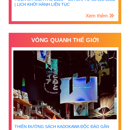
| LỊCH KHỞI HÀNH LIÊN TỤC
Xem thêm
VÒNG QUANH THẾ GIỚI
THIÊN ĐƯỜNG SÁCH KADOKAWA ĐỘC ĐÁO GẦN