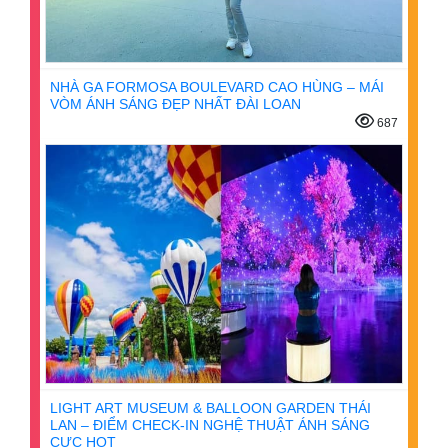
NHÀ GA FORMOSA BOULEVARD CAO HÙNG – MÁI
VÒM ÁNH SÁNG ĐẸP NHẤT ĐÀI LOAN
687
LIGHT ART MUSEUM & BALLOON GARDEN THÁI
LAN – ĐIỂM CHECK-IN NGHỆ THUẬT ÁNH SÁNG
CỰC HOT