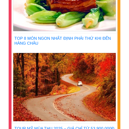
TOP 8 MÓN NGON NHẤT ĐỊNH PHẢI THỬ KHI ĐẾN
HÀNG CHÂU
TOUR MỸ MÙA THU 2025 – GIÁ CHỈ TỪ 53.900.000Đ