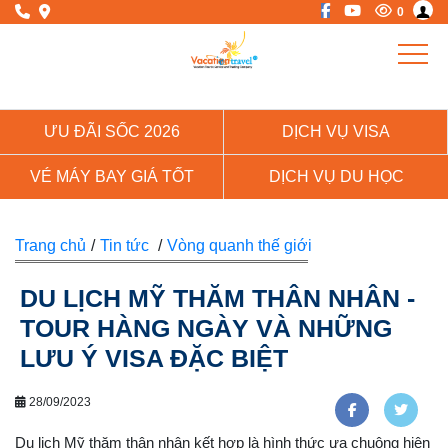
0
ƯU ĐÃI SỐC 2026
DỊCH VỤ VISA
VÉ MÁY BAY GIÁ TỐT
DỊCH VỤ DU HỌC
Trang chủ
/
Tin tức
/
Vòng quanh thế giới
DU LỊCH MỸ THĂM THÂN NHÂN -
TOUR HÀNG NGÀY VÀ NHỮNG
LƯU Ý VISA ĐẶC BIỆT
28/09/2023
Du lịch Mỹ thăm thân nhân kết hợp là hình thức ưa chuộng hiện