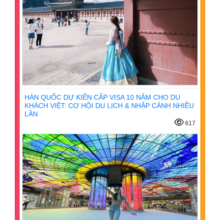
HÀN QUỐC DỰ KIẾN CẤP VISA 10 NĂM CHO DU
KHÁCH VIỆT: CƠ HỘI DU LỊCH & NHẬP CẢNH NHIỀU
LẦN
617