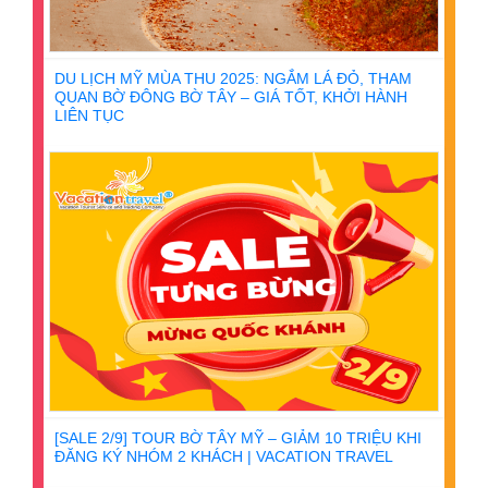
DU LỊCH MỸ MÙA THU 2025: NGẮM LÁ ĐỎ, THAM
QUAN BỜ ĐÔNG BỜ TÂY – GIÁ TỐT, KHỞI HÀNH
LIÊN TỤC
[SALE 2/9] TOUR BỜ TÂY MỸ – GIẢM 10 TRIỆU KHI
ĐĂNG KÝ NHÓM 2 KHÁCH | VACATION TRAVEL