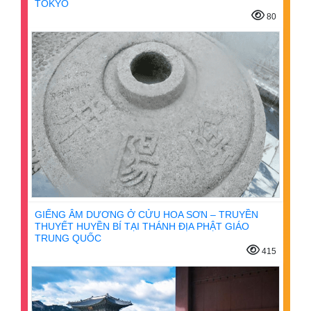
TOKYO
80
GIẾNG ÂM DƯƠNG Ở CỬU HOA SƠN – TRUYỀN
THUYẾT HUYỀN BÍ TẠI THÁNH ĐỊA PHẬT GIÁO
TRUNG QUỐC
415