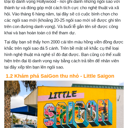
Đại lộ danh vọng Hollywood - nơi ghi danh những ngôi sao với
thành tự và đóng góp một cách tích cực cho nghệ thuật và xã
hội. Vào tháng 6 hàng năm, tại đây sẽ có cuộc bình chọn cho
các ngôi sao mới (khoảng 20-25 ngôi sao mới sẽ được ghi tên
trên con đường danh vọng). Và buổi lễ gắn tên sẽ được công
khai và bạn hoàn toàn có thể tham dự.
Tại đây bạn sẽ thấy hơn 2000 cái tên màu hồng viền đồng được
khắc trên ngôi sao đá 5 cánh. Trên bề mặt sẽ khắc cụ thể loại
hình nghệ thuật mà nghệ sĩ đó đạt được. Bạn cũng có thể xuất
hiện trên đại lộ danh vọng này bằng cách trả tiền để nhân viên
tại đây xếp tên bạn lên ngôi sao.
1.2 Khám phá SaiGon thu nhỏ - Little Saigon