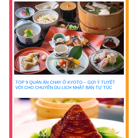
TOP 9 QUÁN ĂN CHAY Ở KYOTO – GỢI Ý TUYỆT
VỜI CHO CHUYẾN DU LỊCH NHẬT BẢN TỰ TÚC