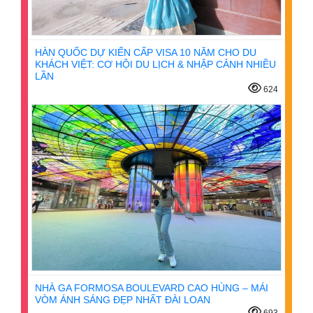
HÀN QUỐC DỰ KIẾN CẤP VISA 10 NĂM CHO DU
KHÁCH VIỆT: CƠ HỘI DU LỊCH & NHẬP CẢNH NHIỀU
LẦN
624
NHÀ GA FORMOSA BOULEVARD CAO HÙNG – MÁI
VÒM ÁNH SÁNG ĐẸP NHẤT ĐÀI LOAN