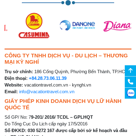
CÔNG TY TNHH DỊCH VỤ - DU LỊCH – THƯƠNG
MẠI KỲ NGHỈ
Trụ sở chính:
186 Cống Quỳnh, Phường Bến Thành, TP.HCM
Điện thoại:
+84.28.73.06.11.39
Website:
vacationtravel.com.vn - kynghi.vn
Email:
info@vacationtravel.com.vn
GIẤY PHÉP KINH DOANH DỊCH VỤ LỮ HÀNH
QUỐC TẾ
Số GP/ No: 7
9-201/ 2016/ TCDL – GPLHQT
Do Tổng Cục Du Lịch cấp ngày 17/5/2016
Số ĐKKD: 030 5272 167 được cấp bởi sở kế hoạch và đầu