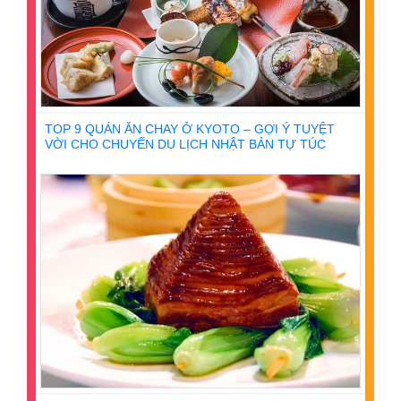
TOP 9 QUÁN ĂN CHAY Ở KYOTO – GỢI Ý TUYỆT
VỜI CHO CHUYẾN DU LỊCH NHẬT BẢN TỰ TÚC