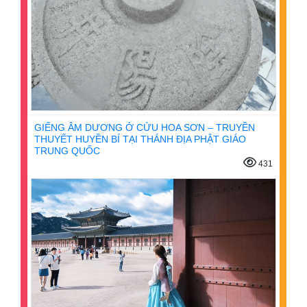
GIẾNG ÂM DƯƠNG Ở CỬU HOA SƠN – TRUYỀN
THUYẾT HUYỀN BÍ TẠI THÁNH ĐỊA PHẬT GIÁO
TRUNG QUỐC
431