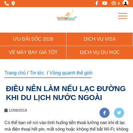
0
ƯU ĐÃI SỐC 2026
DỊCH VỤ VISA
VÉ MÁY BAY GIÁ TỐT
DỊCH VỤ DU HỌC
Trang chủ
/
Tin tức
/
Vòng quanh thế giới
ĐIỀU NÊN LÀM NẾU LẠC ĐƯỜNG
KHI DU LỊCH NƯỚC NGOÀI
12/08/2019
Có thể bạn sẽ rơi vào tình huống tiến thoái lưỡng nan khi đi lạc
mà điện thoại hết pin, mất sóng hoặc không thể bắt Wi-Fi; không