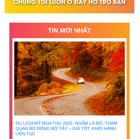
TIN MỚI NHẤT
DU LỊCH MỸ MÙA THU 2025: NGẮM LÁ ĐỎ, THAM
QUAN BỜ ĐÔNG BỜ TÂY – GIÁ TỐT, KHỞI HÀNH
LIÊN TỤC