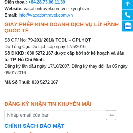
Điện thoại:
+84.28.73.06.11.39
Website:
vacationtravel.com.vn - kynghi.vn
Email:
info@vacationtravel.com.vn
GIẤY PHÉP KINH DOANH DỊCH VỤ LỮ HÀNH
QUỐC TẾ
Số GP/ No: 7
9-201/ 2016/ TCDL – GPLHQT
Do Tổng Cục Du Lịch cấp ngày 17/5/2016
Số ĐKKD: 030 5272 167 được cấp bởi sở kế hoạch và đầu
tư TP. Hồ Chí Minh.
Đăng ký lần đầu ngày 17/10/2007, Đăng ký thay đổi lần 05 ngày
09/01/2016
Mã Số Thuế: 030 5272 167
ĐĂNG KÝ NHẬN TIN KHUYẾN MÃI
Gửi
CHÍNH SÁCH BẢO MẬT