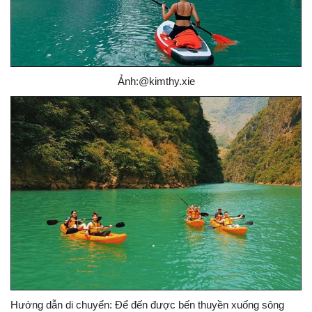
Ảnh:@kimthy.xie
Hướng dẫn di chuyển: Để đến được bến thuyền xuống sông