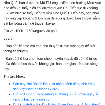
Nho Quế, bạn đi từ đèo Mã Pì Lèng đi tiếp theo hướng Mèo Vạc
cho đến khi thấy biển chỉ đường đi Xín Cái. Tiếp tục đi khoảng
5-7 km nữa sẽ thấy Bến thuyền Nho Quế 1. Đến đây, bạn phải
trekking tiếp khoảng 2 km nữa để xuống được bến thuyền nằm
sát bờ sông và thuê thuyền kayak.
Giá vé: 100k – 150k/người/ 30 phút
Lưu ý:
- Bạn cần liên hệ với các nhà thuyền trước một ngày để biết
thông tin thuyền.
- Bạn có thể lựa chọn tour chèo thuyền kayak để có thể tự do
thỏa thích chèo thuyền không giới hạn thời gian trên con sông
này.
Tin tức khác:
Sân bay Nội Bài có làn xuất nhập cảnh riêng cho công
dân Việt Nam từ tháng 8/2026
Giỗ Tổ Hùng Vương mùng 10 tháng 3 – Ý nghĩa ngày lễ
và lời nhắc về nguồn cội
Du Lịch Huế – Top Địa Điểm Tham Quan, Kinh Nghiệm &