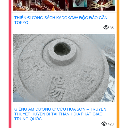
THIÊN ĐƯỜNG SÁCH KADOKAWA ĐỘC ĐÁO GẦN
TOKYO
85
GIẾNG ÂM DƯƠNG Ở CỬU HOA SƠN – TRUYỀN
THUYẾT HUYỀN BÍ TẠI THÁNH ĐỊA PHẬT GIÁO
TRUNG QUỐC
423