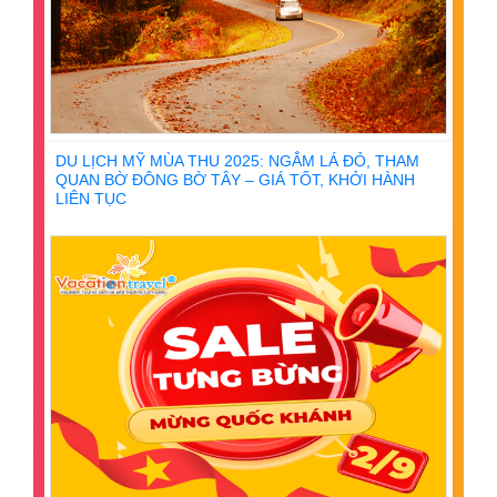
DU LỊCH MỸ MÙA THU 2025: NGẮM LÁ ĐỎ, THAM
QUAN BỜ ĐÔNG BỜ TÂY – GIÁ TỐT, KHỞI HÀNH
LIÊN TỤC