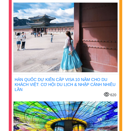
HÀN QUỐC DỰ KIẾN CẤP VISA 10 NĂM CHO DU
KHÁCH VIỆT: CƠ HỘI DU LỊCH & NHẬP CẢNH NHIỀU
LẦN
620