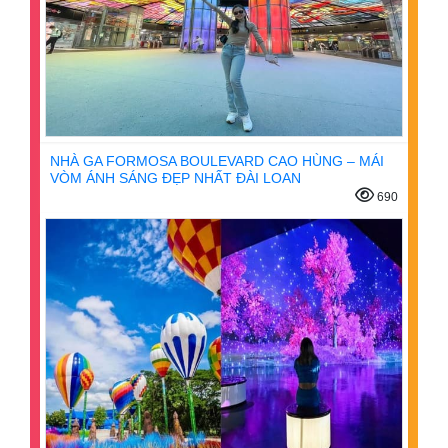
NHÀ GA FORMOSA BOULEVARD CAO HÙNG – MÁI
VÒM ÁNH SÁNG ĐẸP NHẤT ĐÀI LOAN
690