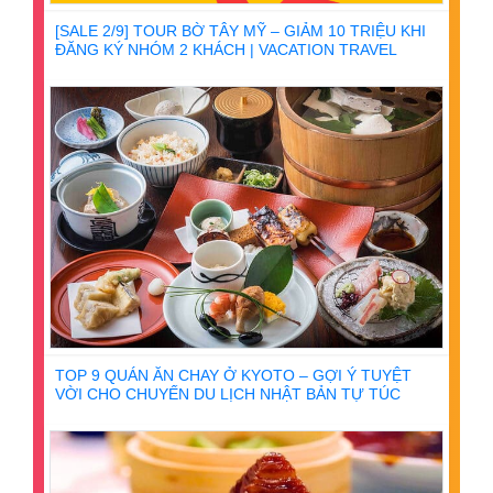
[SALE 2/9] TOUR BỜ TÂY MỸ – GIẢM 10 TRIỆU KHI
ĐĂNG KÝ NHÓM 2 KHÁCH | VACATION TRAVEL
TOP 9 QUÁN ĂN CHAY Ở KYOTO – GỢI Ý TUYỆT
VỜI CHO CHUYẾN DU LỊCH NHẬT BẢN TỰ TÚC