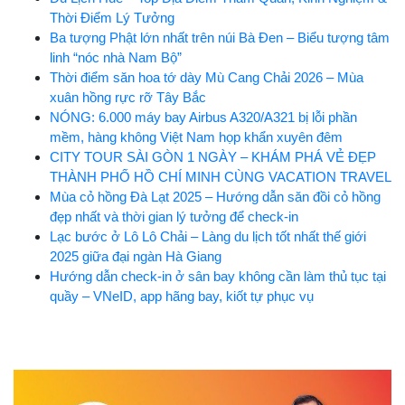
Thời Điểm Lý Tưởng
Ba tượng Phật lớn nhất trên núi Bà Đen – Biểu tượng tâm
linh “nóc nhà Nam Bộ”
Thời điểm săn hoa tớ dày Mù Cang Chải 2026 – Mùa
xuân hồng rực rỡ Tây Bắc
NÓNG: 6.000 máy bay Airbus A320/A321 bị lỗi phần
mềm, hàng không Việt Nam họp khẩn xuyên đêm
CITY TOUR SÀI GÒN 1 NGÀY – KHÁM PHÁ VẺ ĐẸP
THÀNH PHỐ HỒ CHÍ MINH CÙNG VACATION TRAVEL
Mùa cỏ hồng Đà Lạt 2025 – Hướng dẫn săn đồi cỏ hồng
đẹp nhất và thời gian lý tưởng để check-in
Lạc bước ở Lô Lô Chải – Làng du lịch tốt nhất thế giới
2025 giữa đại ngàn Hà Giang
Hướng dẫn check-in ở sân bay không cần làm thủ tục tại
quầy – VNeID, app hãng bay, kiốt tự phục vụ