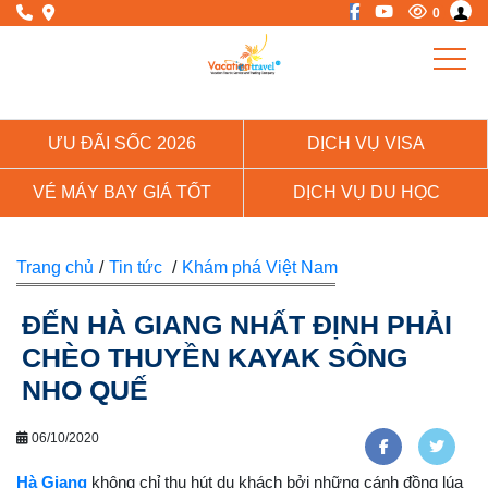
0
ƯU ĐÃI SỐC 2026
DỊCH VỤ VISA
VÉ MÁY BAY GIÁ TỐT
DỊCH VỤ DU HỌC
Trang chủ
/
Tin tức
/
Khám phá Việt Nam
ĐẾN HÀ GIANG NHẤT ĐỊNH PHẢI
CHÈO THUYỀN KAYAK SÔNG
NHO QUẾ
06/10/2020
Hà Giang
không chỉ thu hút du khách bởi những cánh đồng lúa