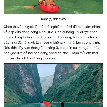
Ảnh: @khiemkoi
Chèo thuyền kayak là một trải nghiệm thú vị để bạn cảm nhận
vẻ đẹp của dòng sông Nho Quế. Còn gì bằng khi được chèo
thuyền lững lờ trôi trên dòng nước tĩnh lặng, băng qua những
vách núi đá hùng vĩ, tận hưởng không khí mát lạnh trong lành.
Nếu đến đây vào tháng 2 – tháng 3, bạn còn được ngắm mùa
hoa gạo rực đỏ hai bên dòng sông đó nhé. Tranh thủ làm một
chuyến du lịch Hà Giang thôi nào.