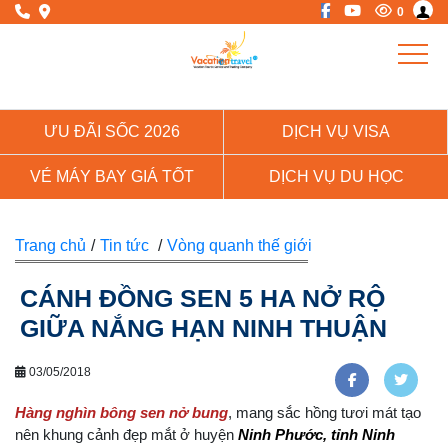
0
ƯU ĐÃI SỐC 2026
DỊCH VỤ VISA
VÉ MÁY BAY GIÁ TỐT
DỊCH VỤ DU HỌC
Trang chủ
/
Tin tức
/
Vòng quanh thế giới
CÁNH ĐỒNG SEN 5 HA NỞ RỘ
GIỮA NẮNG HẠN NINH THUẬN
03/05/2018
Hàng nghìn bông sen nở bung
, mang sắc hồng tươi mát tạo
nên khung cảnh đẹp mắt ở huyện
Ninh Phước, tỉnh Ninh