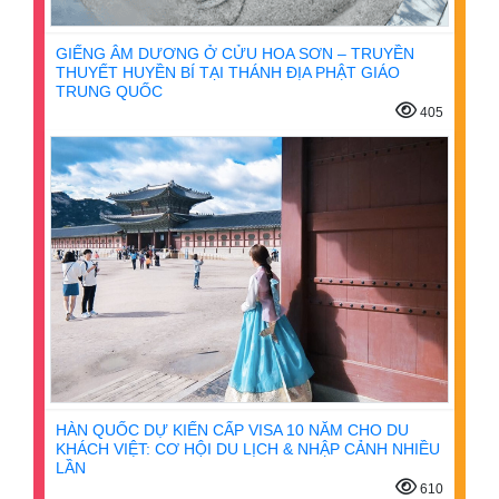
GIẾNG ÂM DƯƠNG Ở CỬU HOA SƠN – TRUYỀN
THUYẾT HUYỀN BÍ TẠI THÁNH ĐỊA PHẬT GIÁO
TRUNG QUỐC
405
HÀN QUỐC DỰ KIẾN CẤP VISA 10 NĂM CHO DU
KHÁCH VIỆT: CƠ HỘI DU LỊCH & NHẬP CẢNH NHIỀU
LẦN
610