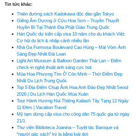
Tin tức khác:
Thiên đường sách Kadokawa độc đáo gần Tokyo
Giếng Âm Dương ở Cửu Hoa Sơn – Truyền Thuyết
Huyền Bí Tại Thánh Địa Phật Giáo Trung Quốc
Hàn Quốc dự kiến cấp visa 10 năm cho du khách Việt:
Cơ hội du lịch & nhập cảnh nhiều lần
Nhà Ga Formosa Boulevard Cao Hùng – Mái Vòm Ánh
Sáng Đẹp Nhất Đài Loan
Light Art Museum & Balloon Garden Thái Lan – Điểm
check-in nghệ thuật ánh sáng cực hot
Mùa Hoa Phượng Tím Ở Côn Minh – Thời Điểm Đẹp
Nhất Du Lịch Trung Quốc
Top 5 Địa Điểm Chụp Ảnh Hoa Anh Đào Đẹp Nhất Seoul
2026 | Du Lịch Hàn Quốc Mùa Xuân
Tour Hành Hương Núi Thiêng Kailash Tây Tạng 12 Ngày
11 Đêm | Vacation Travel
Mỹ tạm dừng cấp visa cho công dân 75 quốc gia từ ngày
21/1
Thư viện Biblioteca Joanina – Tuyệt tác Baroque và
“người gác sách” kỳ lạ bằng loài dơi