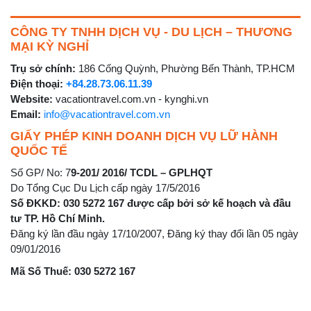
CÔNG TY TNHH DỊCH VỤ - DU LỊCH – THƯƠNG
MẠI KỲ NGHỈ
Trụ sở chính:
186 Cống Quỳnh, Phường Bến Thành, TP.HCM
Điện thoại:
+84.28.73.06.11.39
Website:
vacationtravel.com.vn - kynghi.vn
Email:
info@vacationtravel.com.vn
GIẤY PHÉP KINH DOANH DỊCH VỤ LỮ HÀNH
QUỐC TẾ
Số GP/ No: 7
9-201/ 2016/ TCDL – GPLHQT
Do Tổng Cục Du Lịch cấp ngày 17/5/2016
Số ĐKKD: 030 5272 167 được cấp bởi sở kế hoạch và đầu
tư TP. Hồ Chí Minh.
Đăng ký lần đầu ngày 17/10/2007, Đăng ký thay đổi lần 05 ngày
09/01/2016
Mã Số Thuế: 030 5272 167