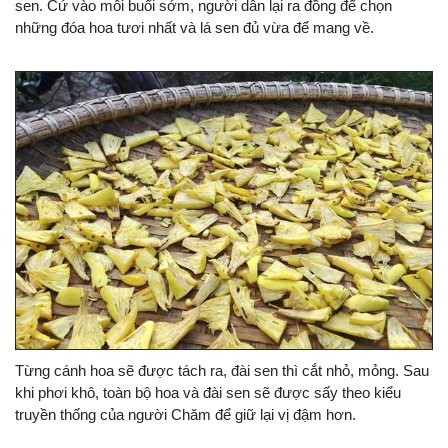
sen. Cứ vào mỗi buổi sớm, người dân lại ra đồng để chọn
những đóa hoa tươi nhất và lá sen đủ vừa để mang về.
Từng cánh hoa sẽ được tách ra, đài sen thì cắt nhỏ, mỏng. Sau
khi phơi khô, toàn bộ hoa và đài sen sẽ được sấy theo kiểu
truyền thống của người Chăm để giữ lại vị đậm hơn.