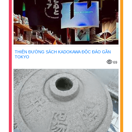
THIÊN ĐƯỜNG SÁCH KADOKAWA ĐỘC ĐÁO GẦN
TOKYO
69