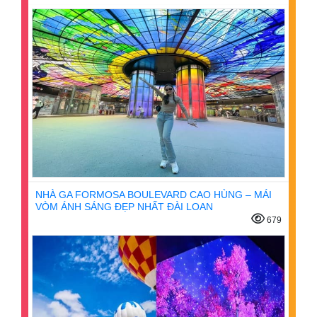
NHÀ GA FORMOSA BOULEVARD CAO HÙNG – MÁI
VÒM ÁNH SÁNG ĐẸP NHẤT ĐÀI LOAN
679