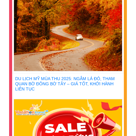
DU LỊCH MỸ MÙA THU 2025: NGẮM LÁ ĐỎ, THAM
QUAN BỜ ĐÔNG BỜ TÂY – GIÁ TỐT, KHỞI HÀNH
LIÊN TỤC