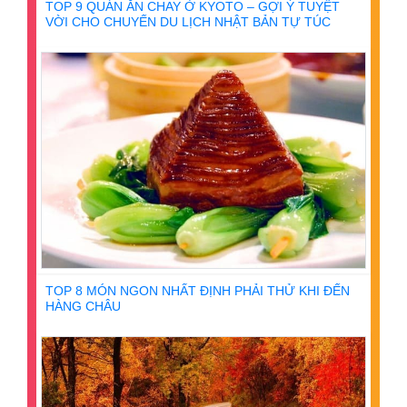
TOP 9 QUÁN ĂN CHAY Ở KYOTO – GỢI Ý TUYỆT
VỜI CHO CHUYẾN DU LỊCH NHẬT BẢN TỰ TÚC
TOP 8 MÓN NGON NHẤT ĐỊNH PHẢI THỬ KHI ĐẾN
HÀNG CHÂU