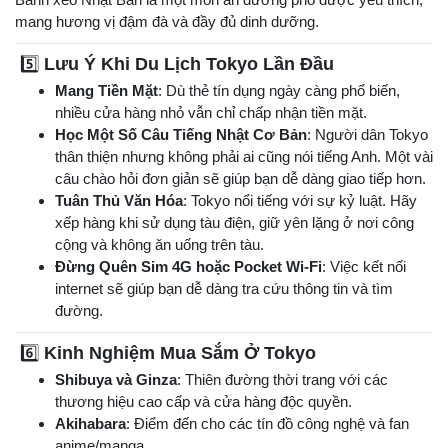
mang hương vị đậm đà và đầy đủ dinh dưỡng.
5️⃣
Lưu Ý Khi Du Lịch Tokyo Lần Đầu
Mang Tiền Mặt
: Dù thẻ tín dụng ngày càng phổ biến,
nhiều cửa hàng nhỏ vẫn chỉ chấp nhận tiền mặt.
Học Một Số Câu Tiếng Nhật Cơ Bản
: Người dân Tokyo
thân thiện nhưng không phải ai cũng nói tiếng Anh. Một vài
câu chào hỏi đơn giản sẽ giúp bạn dễ dàng giao tiếp hơn.
Tuân Thủ Văn Hóa
: Tokyo nổi tiếng với sự kỷ luật. Hãy
xếp hàng khi sử dụng tàu điện, giữ yên lặng ở nơi công
cộng và không ăn uống trên tàu.
Đừng Quên Sim 4G hoặc Pocket Wi-Fi
: Việc kết nối
internet sẽ giúp bạn dễ dàng tra cứu thông tin và tìm
đường.
6️⃣
Kinh Nghiệm Mua Sắm Ở Tokyo
Shibuya và Ginza
: Thiên đường thời trang với các
thương hiệu cao cấp và cửa hàng độc quyền.
Akihabara
: Điểm đến cho các tín đồ công nghệ và fan
anime/manga.