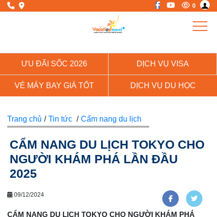
0
ƯU ĐÃI SỐC 2026
DỊCH VỤ VISA
VÉ MÁY BAY GIÁ TỐT
DỊCH VỤ DU HỌC
Trang chủ
/
Tin tức
/
Cẩm nang du lịch
CẨM NANG DU LỊCH TOKYO CHO
NGƯỜI KHÁM PHÁ LẦN ĐẦU
2025
09/12/2024
CẨM NANG DU LỊCH TOKYO CHO NGƯỜI KHÁM PHÁ