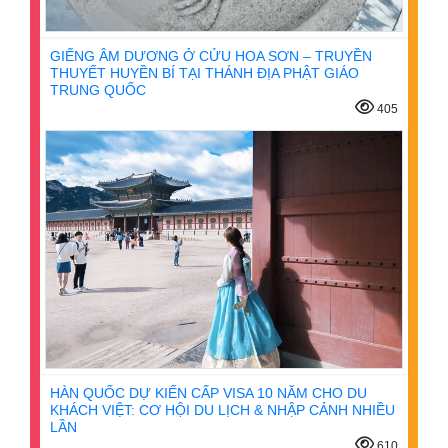
GIẾNG ÂM DƯƠNG Ở CỬU HOA SƠN – TRUYỀN
THUYẾT HUYỀN BÍ TẠI THÁNH ĐỊA PHẬT GIÁO
TRUNG QUỐC
405
HÀN QUỐC DỰ KIẾN CẤP VISA 10 NĂM CHO DU
KHÁCH VIỆT: CƠ HỘI DU LỊCH & NHẬP CẢNH NHIỀU
LẦN
610