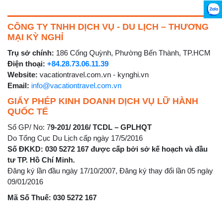
CÔNG TY TNHH DỊCH VỤ - DU LỊCH – THƯƠNG
MẠI KỲ NGHỈ
Trụ sở chính:
186 Cống Quỳnh, Phường Bến Thành, TP.HCM
Điện thoại:
+84.28.73.06.11.39
Website:
vacationtravel.com.vn - kynghi.vn
Email:
info@vacationtravel.com.vn
GIẤY PHÉP KINH DOANH DỊCH VỤ LỮ HÀNH
QUỐC TẾ
Số GP/ No: 7
9-201/ 2016/ TCDL – GPLHQT
Do Tổng Cục Du Lịch cấp ngày 17/5/2016
Số ĐKKD: 030 5272 167 được cấp bởi sở kế hoạch và đầu
tư TP. Hồ Chí Minh.
Đăng ký lần đầu ngày 17/10/2007, Đăng ký thay đổi lần 05 ngày
09/01/2016
Mã Số Thuế: 030 5272 167