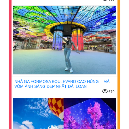
NHÀ GA FORMOSA BOULEVARD CAO HÙNG – MÁI
VÒM ÁNH SÁNG ĐẸP NHẤT ĐÀI LOAN
679