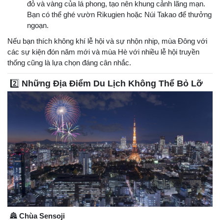
đỏ và vàng của lá phong, tạo nên khung cảnh lãng mạn.
Bạn có thể ghé vườn Rikugien hoặc Núi Takao để thưởng
ngoạn.
Nếu bạn thích không khí lễ hội và sự nhộn nhịp, mùa Đông với
các sự kiện đón năm mới và mùa Hè với nhiều lễ hội truyền
thống cũng là lựa chọn đáng cân nhắc.
2️⃣
Những Địa Điểm Du Lịch Không Thể Bỏ Lỡ
🏯
Chùa Sensoji