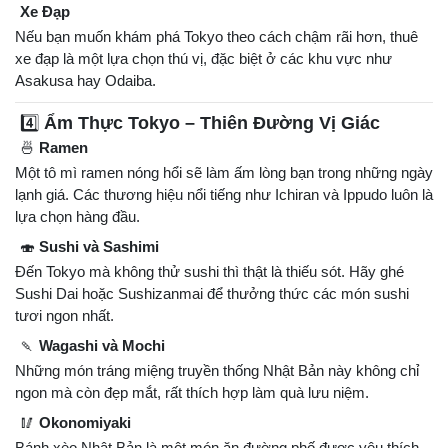
Xe Đạp
Nếu bạn muốn khám phá Tokyo theo cách chậm rãi hơn, thuê
xe đạp là một lựa chọn thú vị, đặc biệt ở các khu vực như
Asakusa hay Odaiba.
4️⃣
Ẩm Thực Tokyo – Thiên Đường Vị Giác
🍜
Ramen
Một tô mì ramen nóng hổi sẽ làm ấm lòng bạn trong những ngày
lạnh giá. Các thương hiệu nổi tiếng như Ichiran và Ippudo luôn là
lựa chọn hàng đầu.
🍣
Sushi và Sashimi
Đến Tokyo mà không thử sushi thì thật là thiếu sót. Hãy ghé
Sushi Dai hoặc Sushizanmai để thưởng thức các món sushi
tươi ngon nhất.
🍡
Wagashi và Mochi
Những món tráng miệng truyền thống Nhật Bản này không chỉ
ngon mà còn đẹp mắt, rất thích hợp làm quà lưu niệm.
🥢
Okonomiyaki
Bánh xèo Nhật Bản là một món ăn đường phố được yêu thích,