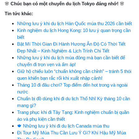
🌸
Chúc bạn có một chuyến du lịch Tokyo đáng nhớ!
🌸
Tin tức khác:
Những lưu ý khi du lịch Hàn Quốc mùa thu 2026 cần biết
Kinh nghiệm du lịch Hong Kong: 10 lưu ý quan trọng cần
biết
Bật Mí Thời Gian Đi Hành Hương Ấn Độ Có Thời Tiết
Đẹp Nhất – Kinh Nghiệm & Lịch Trình Chi Tiết
Những lưu ý khi du lịch mùa đông mà bạn cần biết để
chuyến đi trọn vẹn và ấm áp!
Giữ hộ chiếu luôn “chuẩn không cần chỉnh” – tránh 5 thói
quen khiến bạn rắc rối khi xuất nhập cảnh!
Tháng 10 đi đâu chơi? Top điểm đến hot trong và ngoài
nước
Chuẩn bị đồ dùng khi đi du lịch Thổ Nhĩ Kỳ tháng 10 cần
mang gì?
Trang phục khi đi Tây Tạng: Kinh nghiệm chuẩn bị quần
áo và phụ kiện cần thiết
🍁 Những lưu ý khi đi du lịch Canada mùa thu
Đi Tour Mỹ Mùa Thu Cần Lưu Ý Gì? Khí Hậu Mỹ Mùa