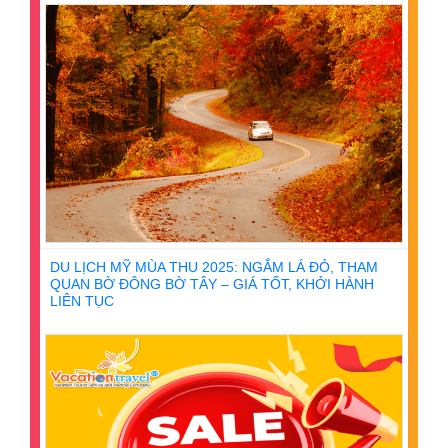
DU LỊCH MỸ MÙA THU 2025: NGẮM LÁ ĐỎ, THAM
QUAN BỜ ĐÔNG BỜ TÂY – GIÁ TỐT, KHỞI HÀNH
LIÊN TỤC