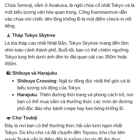
Chùa Sensoji, nằm ở Asakusa, là ngôi chùa cổ nhất Tokyo và là
một biểu tượng văn hóa quan trọng. Cổng Kaminarimon dẫn
vào chùa với chiếc đèn lồng khổng lồ là một điểm check-in nổi
tiếng.
🗼
Tháp Tokyo Skytree
Là tòa tháp cao nhất Nhật Bản, Tokyo Skytree mang đến tầm
nhìn toàn cảnh thành phố. Buổi tối, bạn có thể chiêm ngưỡng
Tokyo lung linh dưới ánh đèn từ đài quan sát cao 350m hoặc
450m.
🛍
Shibuya và Harajuku
Shibuya Crossing
: Ngã tư đông đúc nhất thế giới và là
biểu tượng sôi động của Tokyo.
Harajuku
: Thiên đường thời trang và phong cách trẻ, nơi
bạn có thể mua sắm và thưởng thức các món ăn đường
phố độc đáo như bánh crepe hay kẹo bông khổng lồ.
🍣
Chợ Tsukiji
Đây là nơi bạn có thể thưởng thức hải sản tươi ngon nhất
Tokyo. Dù khu chợ cá đã chuyển đến Toyosu, khu chợ bên
ngoài Tsukiji vẫn là điểm đến lý tưởng cho tín đồ ẩm thực.