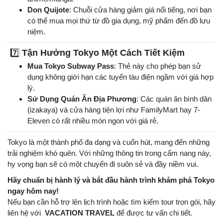
Don Quijote
: Chuỗi cửa hàng giảm giá nổi tiếng, nơi bạn
có thể mua mọi thứ từ đồ gia dụng, mỹ phẩm đến đồ lưu
niệm.
7️⃣
Tận Hưởng Tokyo Một Cách Tiết Kiệm
Mua Tokyo Subway Pass
: Thẻ này cho phép bạn sử
dụng không giới hạn các tuyến tàu điện ngầm với giá hợp
lý.
Sử Dụng Quán Ăn Địa Phương
: Các quán ăn bình dân
(izakaya) và cửa hàng tiện lợi như FamilyMart hay 7-
Eleven có rất nhiều món ngon với giá rẻ.
Tokyo là một thành phố đa dạng và cuốn hút, mang đến những
trải nghiệm khó quên. Với những thông tin trong cẩm nang này,
hy vọng bạn sẽ có một chuyến đi suôn sẻ và đầy niềm vui.
Hãy chuẩn bị hành lý và bắt đầu hành trình khám phá Tokyo
ngay hôm nay!
Nếu bạn cần hỗ trợ lên lịch trình hoặc tìm kiếm tour trọn gói, hãy
liên hệ với
VACATION TRAVEL
để được tư vấn chi tiết.