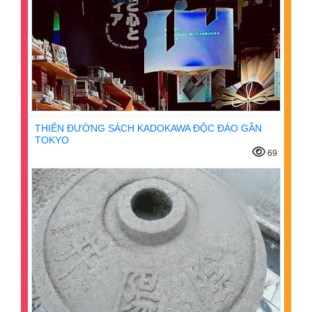
THIÊN ĐƯỜNG SÁCH KADOKAWA ĐỘC ĐÁO GẦN
TOKYO
69