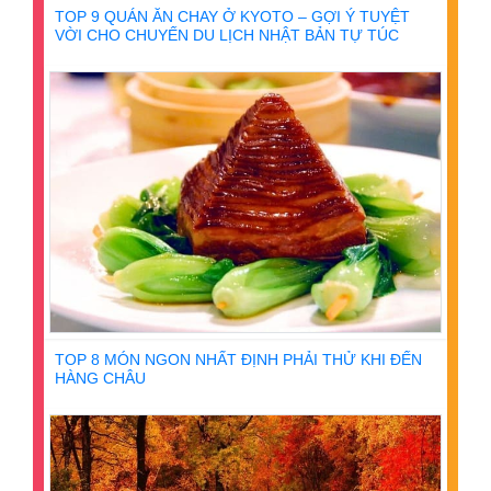
TOP 9 QUÁN ĂN CHAY Ở KYOTO – GỢI Ý TUYỆT
VỜI CHO CHUYẾN DU LỊCH NHẬT BẢN TỰ TÚC
TOP 8 MÓN NGON NHẤT ĐỊNH PHẢI THỬ KHI ĐẾN
HÀNG CHÂU