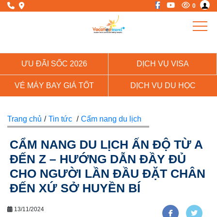
0
ƯU ĐÃI SỐC 2026
DỊCH VỤ VISA
VÉ MÁY BAY GIÁ TỐT
DỊCH VỤ DU HỌC
Trang chủ
/
Tin tức
/
Cẩm nang du lịch
CẨM NANG DU LỊCH ẤN ĐỘ TỪ A
ĐẾN Z – HƯỚNG DẪN ĐẦY ĐỦ
CHO NGƯỜI LẦN ĐẦU ĐẶT CHÂN
ĐẾN XỨ SỞ HUYỀN BÍ
13/11/2024