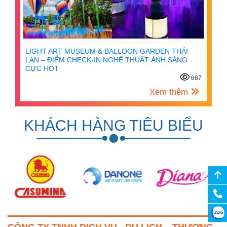
LIGHT ART MUSEUM & BALLOON GARDEN THÁI
LAN – ĐIỂM CHECK-IN NGHỆ THUẬT ÁNH SÁNG
CỰC HOT
667
Xem thêm
KHÁCH HÀNG TIÊU BIỂU
CÔNG TY TNHH DỊCH VỤ - DU LỊCH – THƯƠNG