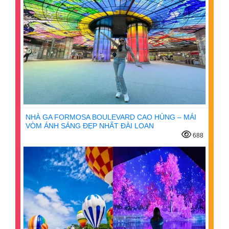
NHÀ GA FORMOSA BOULEVARD CAO HÙNG – MÁI
VÒM ÁNH SÁNG ĐẸP NHẤT ĐÀI LOAN
688