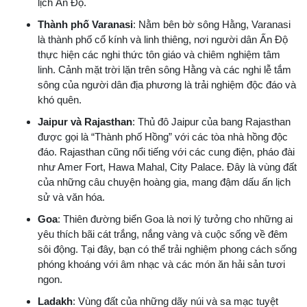
lịch Ấn Độ.
Thành phố Varanasi
: Nằm bên bờ sông Hằng, Varanasi
là thành phố cổ kính và linh thiêng, nơi người dân Ấn Độ
thực hiện các nghi thức tôn giáo và chiêm nghiệm tâm
linh. Cảnh mặt trời lặn trên sông Hằng và các nghi lễ tắm
sông của người dân địa phương là trải nghiệm độc đáo và
khó quên.
Jaipur và Rajasthan
: Thủ đô Jaipur của bang Rajasthan
được gọi là “Thành phố Hồng” với các tòa nhà hồng độc
đáo. Rajasthan cũng nổi tiếng với các cung điện, pháo đài
như Amer Fort, Hawa Mahal, City Palace. Đây là vùng đất
của những câu chuyện hoàng gia, mang đậm dấu ấn lịch
sử và văn hóa.
Goa
: Thiên đường biển Goa là nơi lý tưởng cho những ai
yêu thích bãi cát trắng, nắng vàng và cuộc sống về đêm
sôi động. Tại đây, bạn có thể trải nghiệm phong cách sống
phóng khoáng với âm nhạc và các món ăn hải sản tươi
ngon.
Ladakh
: Vùng đất của những dãy núi và sa mạc tuyệt