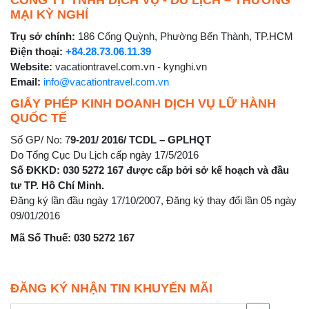
MẠI KỲ NGHỈ
Trụ sở chính:
186 Cống Quỳnh, Phường Bến Thành, TP.HCM
Điện thoại:
+84.28.73.06.11.39
Website:
vacationtravel.com.vn - kynghi.vn
Email:
info@vacationtravel.com.vn
GIẤY PHÉP KINH DOANH DỊCH VỤ LỮ HÀNH
QUỐC TẾ
Số GP/ No: 7
9-201/ 2016/ TCDL – GPLHQT
Do Tổng Cục Du Lịch cấp ngày 17/5/2016
Số ĐKKD: 030 5272 167 được cấp bởi sở kế hoạch và đầu
tư TP. Hồ Chí Minh.
Đăng ký lần đầu ngày 17/10/2007, Đăng ký thay đổi lần 05 ngày
09/01/2016
Mã Số Thuế: 030 5272 167
ĐĂNG KÝ NHẬN TIN KHUYẾN MÃI