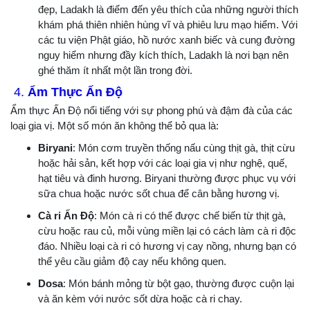
đẹp, Ladakh là điểm đến yêu thích của những người thích
khám phá thiên nhiên hùng vĩ và phiêu lưu mạo hiểm. Với
các tu viện Phật giáo, hồ nước xanh biếc và cung đường
nguy hiểm nhưng đầy kích thích, Ladakh là nơi bạn nên
ghé thăm ít nhất một lần trong đời.
4.
Ẩm Thực Ấn Độ
Ẩm thực Ấn Độ nổi tiếng với sự phong phú và đậm đà của các
loại gia vị. Một số món ăn không thể bỏ qua là:
Biryani
: Món cơm truyền thống nấu cùng thịt gà, thịt cừu
hoặc hải sản, kết hợp với các loại gia vị như nghệ, quế,
hạt tiêu và đinh hương. Biryani thường được phục vụ với
sữa chua hoặc nước sốt chua để cân bằng hương vị.
Cà ri Ấn Độ
: Món cà ri có thể được chế biến từ thịt gà,
cừu hoặc rau củ, mỗi vùng miền lại có cách làm cà ri độc
đáo. Nhiều loại cà ri có hương vị cay nồng, nhưng bạn có
thể yêu cầu giảm độ cay nếu không quen.
Dosa
: Món bánh mỏng từ bột gạo, thường được cuộn lại
và ăn kèm với nước sốt dừa hoặc cà ri chay.