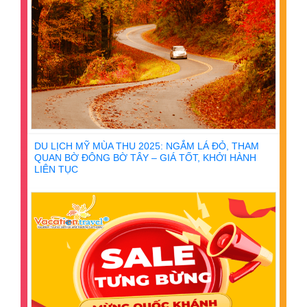
DU LỊCH MỸ MÙA THU 2025: NGẮM LÁ ĐỎ, THAM
QUAN BỜ ĐÔNG BỜ TÂY – GIÁ TỐT, KHỞI HÀNH
LIÊN TỤC