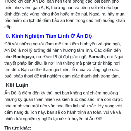
Trước khi đến Ấn Độ, bạn nên tiêm phòng các loại bệnh phổ
biến như viêm gan A, B, thương hàn và bệnh sốt rét nếu bạn
định đến các vùng nông thôn hoặc miền núi. Ngoài ra, hãy mua
bảo hiểm du lịch để đảm bảo an toàn trong các tình huống khẩn
cấp.
8.
Kinh Nghiệm Tâm Linh Ở Ấn Độ
Đối với những người đam mê tìm kiếm bình yên và giác ngộ,
Ấn Độ là nơi lý tưởng để hành hương tâm linh. Các điểm đến
như
Bodhgaya
, nơi Đức Phật đạt giác ngộ,
Sarnath
, nơi Ngài
thuyết pháp lần đầu, là nơi linh thiêng mà phật tử từ khắp nơi
tìm đến. Bạn có thể tham gia thiền, lễ chùa và lắng nghe các
buổi pháp thoại để trải nghiệm cảm giác thanh tịnh trong tâm.
Kết Luận
Ấn Độ là điểm đến kỳ thú, nơi bạn không chỉ chiêm ngưỡng
những kỳ quan thiên nhiên và kiến trúc đặc sắc, mà còn được
hòa mình vào một nền văn hóa tâm linh sâu sắc. Hy vọng với
cẩm nang du lịch này, bạn sẽ có hành trình an toàn, vui vẻ và
nhiều trải nghiệm ý nghĩa tại xứ sở huyền bí Ấn Độ!
Tin tức khác: