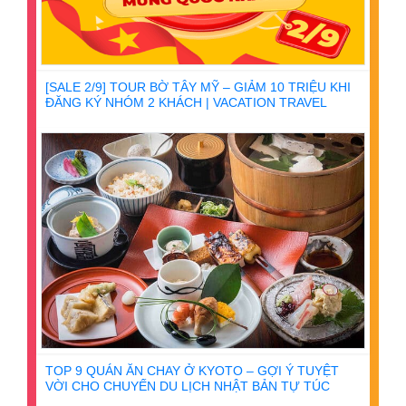
[SALE 2/9] TOUR BỜ TÂY MỸ – GIẢM 10 TRIỆU KHI
ĐĂNG KÝ NHÓM 2 KHÁCH | VACATION TRAVEL
TOP 9 QUÁN ĂN CHAY Ở KYOTO – GỢI Ý TUYỆT
VỜI CHO CHUYẾN DU LỊCH NHẬT BẢN TỰ TÚC