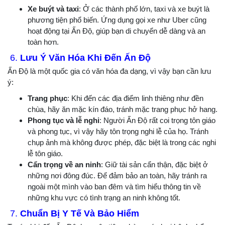
Xe buýt và taxi
: Ở các thành phố lớn, taxi và xe buýt là
phương tiện phổ biến. Ứng dụng gọi xe như Uber cũng
hoạt động tại Ấn Độ, giúp bạn di chuyển dễ dàng và an
toàn hơn.
6.
Lưu Ý Văn Hóa Khi Đến Ấn Độ
Ấn Độ là một quốc gia có văn hóa đa dạng, vì vậy bạn cần lưu
ý:
Trang phục
: Khi đến các địa điểm linh thiêng như đền
chùa, hãy ăn mặc kín đáo, tránh mặc trang phục hở hang.
Phong tục và lễ nghi
: Người Ấn Độ rất coi trọng tôn giáo
và phong tục, vì vậy hãy tôn trọng nghi lễ của họ. Tránh
chụp ảnh mà không được phép, đặc biệt là trong các nghi
lễ tôn giáo.
Cẩn trọng về an ninh
: Giữ tài sản cẩn thận, đặc biệt ở
những nơi đông đúc. Để đảm bảo an toàn, hãy tránh ra
ngoài một mình vào ban đêm và tìm hiểu thông tin về
những khu vực có tình trạng an ninh không tốt.
7.
Chuẩn Bị Y Tế Và Bảo Hiểm