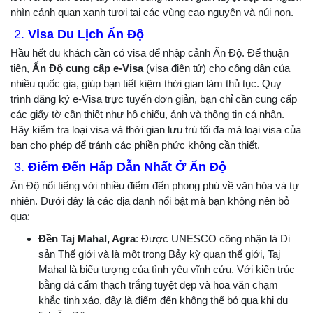
nhìn cảnh quan xanh tươi tại các vùng cao nguyên và núi non.
2.
Visa Du Lịch Ấn Độ
Hầu hết du khách cần có visa để nhập cảnh Ấn Độ. Để thuận
tiện,
Ấn Độ cung cấp e-Visa
(visa điện tử) cho công dân của
nhiều quốc gia, giúp bạn tiết kiệm thời gian làm thủ tục. Quy
trình đăng ký e-Visa trực tuyến đơn giản, bạn chỉ cần cung cấp
các giấy tờ cần thiết như hộ chiếu, ảnh và thông tin cá nhân.
Hãy kiểm tra loại visa và thời gian lưu trú tối đa mà loại visa của
bạn cho phép để tránh các phiền phức không cần thiết.
3.
Điểm Đến Hấp Dẫn Nhất Ở Ấn Độ
Ấn Độ nổi tiếng với nhiều điểm đến phong phú về văn hóa và tự
nhiên. Dưới đây là các địa danh nổi bật mà bạn không nên bỏ
qua:
Đền Taj Mahal, Agra
: Được UNESCO công nhận là Di
sản Thế giới và là một trong Bảy kỳ quan thế giới, Taj
Mahal là biểu tượng của tình yêu vĩnh cửu. Với kiến trúc
bằng đá cẩm thạch trắng tuyệt đẹp và hoa văn chạm
khắc tinh xảo, đây là điểm đến không thể bỏ qua khi du