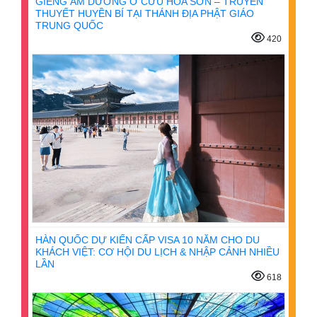
GIẾNG ÂM DƯƠNG Ở CỬU HOA SƠN – TRUYỀN
THUYẾT HUYỀN BÍ TẠI THÁNH ĐỊA PHẬT GIÁO
TRUNG QUỐC
420
HÀN QUỐC DỰ KIẾN CẤP VISA 10 NĂM CHO DU
KHÁCH VIỆT: CƠ HỘI DU LỊCH & NHẬP CẢNH NHIỀU
LẦN
618