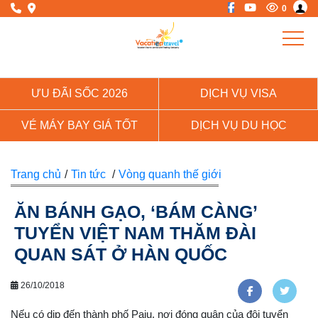
0
ƯU ĐÃI SỐC 2026
DỊCH VỤ VISA
VÉ MÁY BAY GIÁ TỐT
DỊCH VỤ DU HỌC
Trang chủ
/
Tin tức
/
Vòng quanh thế giới
ĂN BÁNH GẠO, ‘BÁM CÀNG’
TUYỂN VIỆT NAM THĂM ĐÀI
QUAN SÁT Ở HÀN QUỐC
26/10/2018
Nếu có dịp đến thành phố Paju, nơi đóng quân của đội tuyển