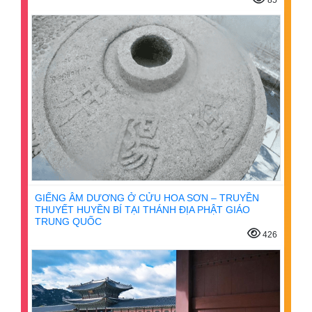
GIẾNG ÂM DƯƠNG Ở CỬU HOA SƠN – TRUYỀN
THUYẾT HUYỀN BÍ TẠI THÁNH ĐỊA PHẬT GIÁO
TRUNG QUỐC
426