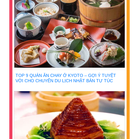
TOP 9 QUÁN ĂN CHAY Ở KYOTO – GỢI Ý TUYỆT
VỜI CHO CHUYẾN DU LỊCH NHẬT BẢN TỰ TÚC