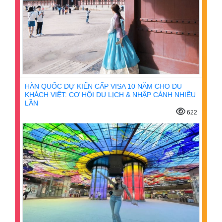
HÀN QUỐC DỰ KIẾN CẤP VISA 10 NĂM CHO DU
KHÁCH VIỆT: CƠ HỘI DU LỊCH & NHẬP CẢNH NHIỀU
LẦN
622