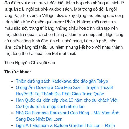
địa điểm vui chơi thú vị, đặc biệt thích hợp cho những ai thích lê
la quán xá, ngồi cà phê và đọc sách. Một trong số đó là ngôi
làng Paju Provence Village, được xây dựng mô phỏng các công
trình kiến trúc ở miền quê nước Pháp. Những khối nhà sơn
màu sặc sỡ, trang trí bằng những chậu hoa xinh xắn tạo nên
một studio ngoài trời cho những ai đam mê chụp ảnh. Ngôi làng
có nhiều công trình độc lập như nhà hàng, tiệm cà phê, triển
lãm, cửa hàng nội thất, lưu niệm nhưng kết hợp với nhau thành
một tổng thể hài hòa, liên kết mật thiết.
Theo Nguyên Chi/Ngôi sao
Tin tức khác:
Thiên đường sách Kadokawa độc đáo gần Tokyo
Giếng Âm Dương ở Cửu Hoa Sơn – Truyền Thuyết
Huyền Bí Tại Thánh Địa Phật Giáo Trung Quốc
Hàn Quốc dự kiến cấp visa 10 năm cho du khách Việt:
Cơ hội du lịch & nhập cảnh nhiều lần
Nhà Ga Formosa Boulevard Cao Hùng – Mái Vòm Ánh
Sáng Đẹp Nhất Đài Loan
Light Art Museum & Balloon Garden Thái Lan – Điểm