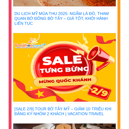
DU LỊCH MỸ MÙA THU 2025: NGẮM LÁ ĐỎ, THAM
QUAN BỜ ĐÔNG BỜ TÂY – GIÁ TỐT, KHỞI HÀNH
LIÊN TỤC
[SALE 2/9] TOUR BỜ TÂY MỸ – GIẢM 10 TRIỆU KHI
ĐĂNG KÝ NHÓM 2 KHÁCH | VACATION TRAVEL