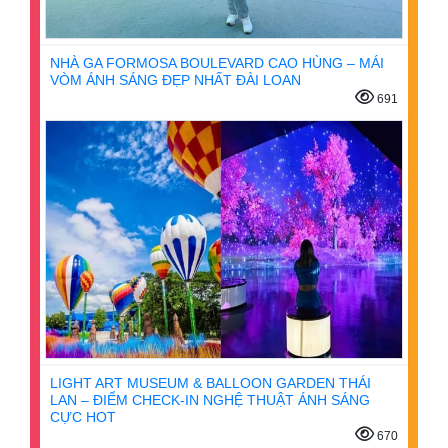
NHÀ GA FORMOSA BOULEVARD CAO HÙNG – MÁI
VÒM ÁNH SÁNG ĐẸP NHẤT ĐÀI LOAN
691
LIGHT ART MUSEUM & BALLOON GARDEN THÁI
LAN – ĐIỂM CHECK-IN NGHỆ THUẬT ÁNH SÁNG
CỰC HOT
670