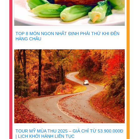
TOP 8 MÓN NGON NHẤT ĐỊNH PHẢI THỬ KHI ĐẾN
HÀNG CHÂU
TOUR MỸ MÙA THU 2025 – GIÁ CHỈ TỪ 53.900.000Đ
| LỊCH KHỞI HÀNH LIÊN TỤC