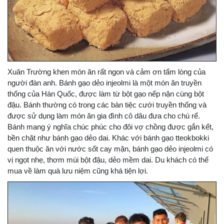
Xuân Trường khen món ăn rất ngon và cảm ơn tấm lòng của
người đàn anh. Bánh gạo dẻo injeolmi là một món ăn truyền
thống của Hàn Quốc, được làm từ bột gạo nếp nặn cùng bột
đậu. Bánh thường có trong các bàn tiệc cưới truyền thống và
được sử dụng làm món ăn gia đình cô dâu đưa cho chú rể.
Bánh mang ý nghĩa chúc phúc cho đôi vợ chồng được gắn kết,
bền chặt như bánh gạo dẻo dai. Khác với bánh gạo tteokbokki
quen thuộc ăn với nước sốt cay mặn, bánh gạo dẻo injeolmi có
vị ngọt nhẹ, thơm mùi bột đậu, dẻo mềm dai. Du khách có thể
mua về làm quà lưu niệm cũng khá tiện lợi.