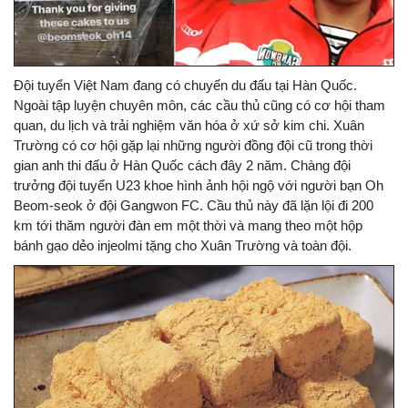
Đội tuyển Việt Nam đang có chuyến du đấu tại Hàn Quốc.
Ngoài tập luyện chuyên môn, các cầu thủ cũng có cơ hội tham
quan, du lịch và trải nghiệm văn hóa ở xứ sở kim chi. Xuân
Trường có cơ hội gặp lại những người đồng đội cũ trong thời
gian anh thi đấu ở Hàn Quốc cách đây 2 năm. Chàng đội
trưởng đội tuyển U23 khoe hình ảnh hội ngộ với người bạn Oh
Beom-seok ở đội Gangwon FC. Cầu thủ này đã lặn lội đi 200
km tới thăm người đàn em một thời và mang theo một hộp
bánh gạo dẻo injeolmi tặng cho Xuân Trường và toàn đội.