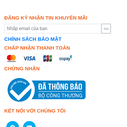
ĐĂNG KÝ NHẬN TIN KHUYẾN MÃI
Gửi
CHÍNH SÁCH BẢO MẬT
CHẤP NHẬN THANH TOÁN
CHỨNG NHẬN
KẾT NỐI VỚI CHÚNG TÔI