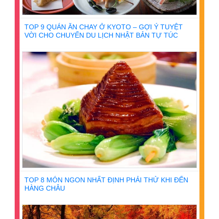
TOP 9 QUÁN ĂN CHAY Ở KYOTO – GỢI Ý TUYỆT
VỜI CHO CHUYẾN DU LỊCH NHẬT BẢN TỰ TÚC
TOP 8 MÓN NGON NHẤT ĐỊNH PHẢI THỬ KHI ĐẾN
HÀNG CHÂU