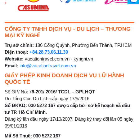
CÔNG TY TNHH DỊCH VỤ - DU LỊCH – THƯƠNG
MẠI KỲ NGHỈ
Trụ sở chính:
186 Cống Quỳnh, Phường Bến Thành, TP.HCM
Điện thoại:
+84.28.73.06.11.39
Website:
vacationtravel.com.vn - kynghi.vn
Email:
info@vacationtravel.com.vn
GIẤY PHÉP KINH DOANH DỊCH VỤ LỮ HÀNH
QUỐC TẾ
Số GP/ No: 7
9-201/ 2016/ TCDL – GPLHQT
Do Tổng Cục Du Lịch cấp ngày 17/5/2016
Số ĐKKD: 030 5272 167 được cấp bởi sở kế hoạch và đầu
tư TP. Hồ Chí Minh.
Đăng ký lần đầu ngày 17/10/2007, Đăng ký thay đổi lần 05 ngày
09/01/2016
Mã Số Thuế: 030 5272 167