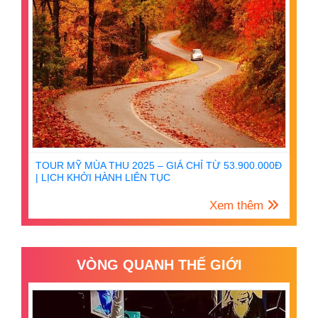
TOUR MỸ MÙA THU 2025 – GIÁ CHỈ TỪ 53.900.000Đ
| LỊCH KHỞI HÀNH LIÊN TỤC
Xem thêm
VÒNG QUANH THẾ GIỚI