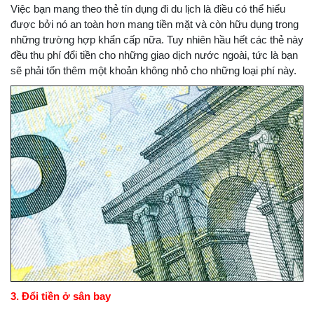
Việc bạn mang theo thẻ tín dụng đi du lịch là điều có thể hiểu
được bởi nó an toàn hơn mang tiền mặt và còn hữu dụng trong
những trường hợp khẩn cấp nữa. Tuy nhiên hầu hết các thẻ này
đều thu phí đổi tiền cho những giao dịch nước ngoài, tức là bạn
sẽ phải tốn thêm một khoản không nhỏ cho những loại phí này.
3. Đổi tiền ở sân bay