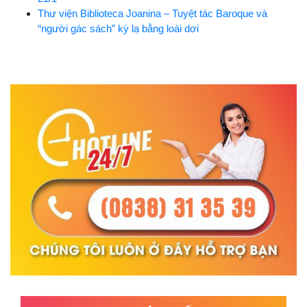
Thư viện Biblioteca Joanina – Tuyệt tác Baroque và
“người gác sách” kỳ lạ bằng loài dơi