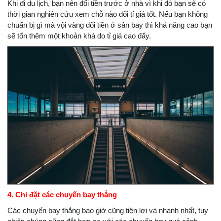
Khi đi du lịch, bạn nên đổi tiền trước ở nhà vì khi đó bạn sẽ có
thời gian nghiên cứu xem chỗ nào đổi tỉ giá tốt. Nếu bạn không
chuẩn bị gì mà vội vàng đổi tiền ở sân bay thì khả năng cao bạn
sẽ tốn thêm một khoản khá do tỉ giá cao đấy.
4. Chỉ đặt các chuyến bay thẳng
Các chuyến bay thẳng bao giờ cũng tiện lợi và nhanh nhất, tuy