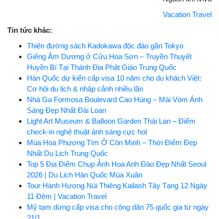
Vacation Travel
Tin tức khác:
Thiên đường sách Kadokawa độc đáo gần Tokyo
Giếng Âm Dương ở Cửu Hoa Sơn – Truyền Thuyết
Huyền Bí Tại Thánh Địa Phật Giáo Trung Quốc
Hàn Quốc dự kiến cấp visa 10 năm cho du khách Việt:
Cơ hội du lịch & nhập cảnh nhiều lần
Nhà Ga Formosa Boulevard Cao Hùng – Mái Vòm Ánh
Sáng Đẹp Nhất Đài Loan
Light Art Museum & Balloon Garden Thái Lan – Điểm
check-in nghệ thuật ánh sáng cực hot
Mùa Hoa Phượng Tím Ở Côn Minh – Thời Điểm Đẹp
Nhất Du Lịch Trung Quốc
Top 5 Địa Điểm Chụp Ảnh Hoa Anh Đào Đẹp Nhất Seoul
2026 | Du Lịch Hàn Quốc Mùa Xuân
Tour Hành Hương Núi Thiêng Kailash Tây Tạng 12 Ngày
11 Đêm | Vacation Travel
Mỹ tạm dừng cấp visa cho công dân 75 quốc gia từ ngày
21/1