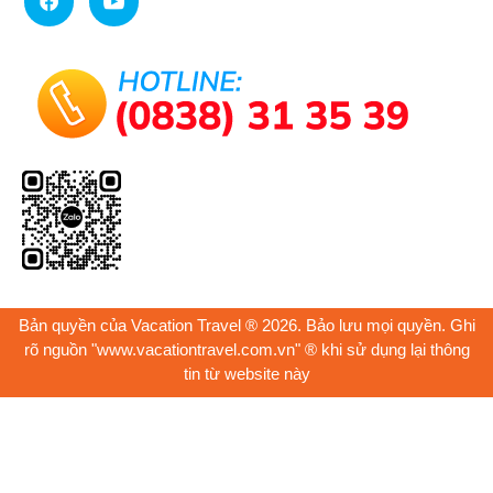
Bản quyền của Vacation Travel ® 2026. Bảo lưu mọi quyền. Ghi
rõ nguồn "www.vacationtravel.com.vn" ® khi sử dụng lại thông
tin từ website này