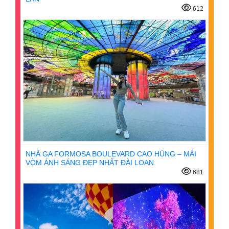
612
NHÀ GA FORMOSA BOULEVARD CAO HÙNG – MÁI
VÒM ÁNH SÁNG ĐẸP NHẤT ĐÀI LOAN
681