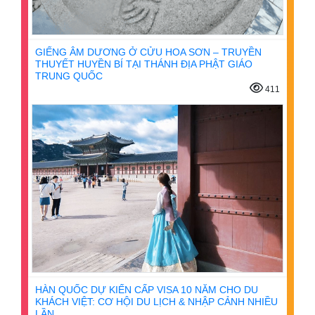
GIẾNG ÂM DƯƠNG Ở CỬU HOA SƠN – TRUYỀN
THUYẾT HUYỀN BÍ TẠI THÁNH ĐỊA PHẬT GIÁO
TRUNG QUỐC
411
HÀN QUỐC DỰ KIẾN CẤP VISA 10 NĂM CHO DU
KHÁCH VIỆT: CƠ HỘI DU LỊCH & NHẬP CẢNH NHIỀU
LẦN