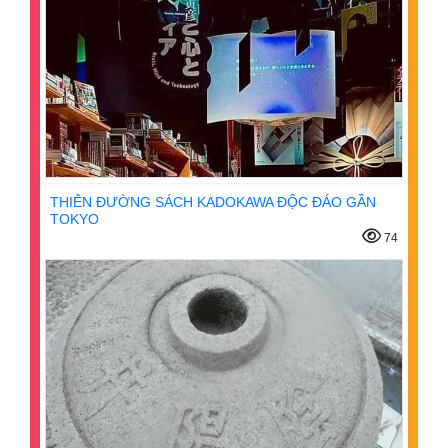
THIÊN ĐƯỜNG SÁCH KADOKAWA ĐỘC ĐÁO GẦN
TOKYO
74