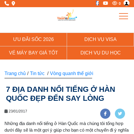
0
ƯU ĐÃI SỐC 2026
DỊCH VỤ VISA
VÉ MÁY BAY GIÁ TỐT
DỊCH VỤ DU HỌC
Trang chủ
/
Tin tức
/
Vòng quanh thế giới
7 ĐỊA DANH NỔI TIẾNG Ở HÀN
QUỐC ĐẸP ĐẾN SAY LÒNG
23/01/2017
Những địa danh nổi tiếng ở Hàn Quốc mà chúng tôi tổng hợp
dưới đây sẽ là một gợi ý giúp cho bạn có một chuyến đi ý nghĩa