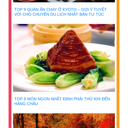
TOP 9 QUÁN ĂN CHAY Ở KYOTO – GỢI Ý TUYỆT
VỜI CHO CHUYẾN DU LỊCH NHẬT BẢN TỰ TÚC
TOP 8 MÓN NGON NHẤT ĐỊNH PHẢI THỬ KHI ĐẾN
HÀNG CHÂU