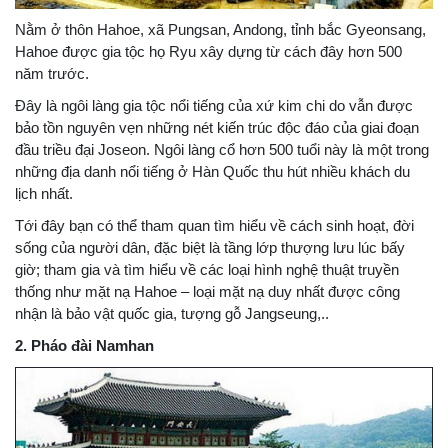
Nằm ở thôn Hahoe, xã Pungsan, Andong, tỉnh bắc Gyeonsang,
Hahoe được gia tộc họ Ryu xây dựng từ cách đây hơn 500
năm trước.
Đây là ngôi làng gia tộc nổi tiếng của xứ kim chi do vẫn được
bảo tồn nguyên vẹn những nét kiến trúc độc đáo của giai đoạn
đầu triều đại Joseon. Ngôi làng cổ hơn 500 tuổi này là một trong
những địa danh nổi tiếng ở Hàn Quốc thu hút nhiều khách du
lịch nhất.
Tới đây bạn có thể tham quan tìm hiểu về cách sinh hoạt, đời
sống của người dân, đặc biệt là tầng lớp thượng lưu lúc bấy
giờ; tham gia và tìm hiểu về các loại hình nghệ thuật truyền
thống như mặt nạ Hahoe – loại mặt nạ duy nhất được công
nhận là bảo vật quốc gia, tượng gỗ Jangseung,..
2. Pháo đài Namhan