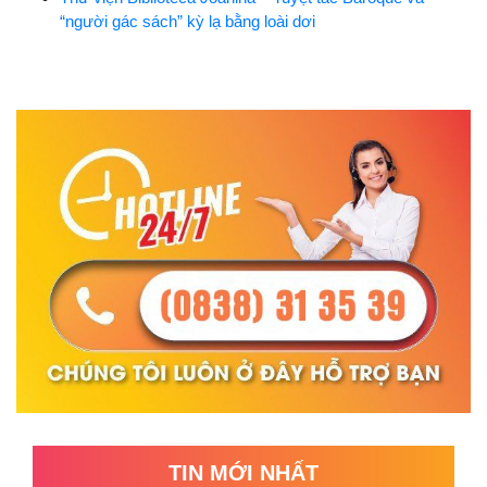
“người gác sách” kỳ lạ bằng loài dơi
TIN MỚI NHẤT