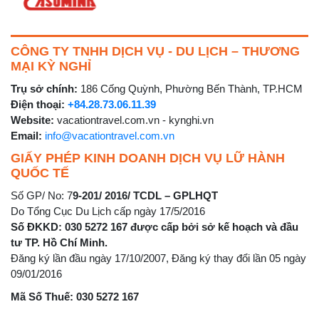
CÔNG TY TNHH DỊCH VỤ - DU LỊCH – THƯƠNG
MẠI KỲ NGHỈ
Trụ sở chính:
186 Cống Quỳnh, Phường Bến Thành, TP.HCM
Điện thoại:
+84.28.73.06.11.39
Website:
vacationtravel.com.vn - kynghi.vn
Email:
info@vacationtravel.com.vn
GIẤY PHÉP KINH DOANH DỊCH VỤ LỮ HÀNH
QUỐC TẾ
Số GP/ No: 7
9-201/ 2016/ TCDL – GPLHQT
Do Tổng Cục Du Lịch cấp ngày 17/5/2016
Số ĐKKD: 030 5272 167 được cấp bởi sở kế hoạch và đầu
tư TP. Hồ Chí Minh.
Đăng ký lần đầu ngày 17/10/2007, Đăng ký thay đổi lần 05 ngày
09/01/2016
Mã Số Thuế: 030 5272 167