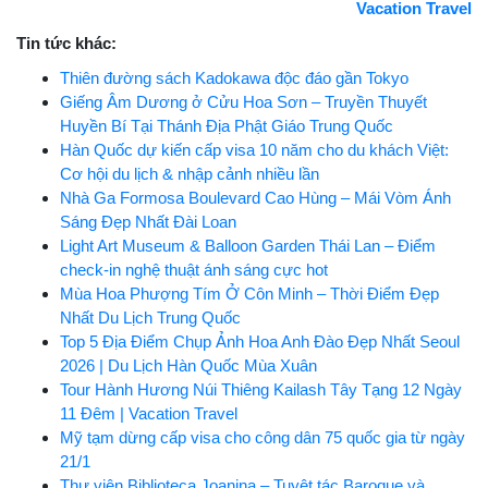
Vacation Travel
Tin tức khác:
Thiên đường sách Kadokawa độc đáo gần Tokyo
Giếng Âm Dương ở Cửu Hoa Sơn – Truyền Thuyết
Huyền Bí Tại Thánh Địa Phật Giáo Trung Quốc
Hàn Quốc dự kiến cấp visa 10 năm cho du khách Việt:
Cơ hội du lịch & nhập cảnh nhiều lần
Nhà Ga Formosa Boulevard Cao Hùng – Mái Vòm Ánh
Sáng Đẹp Nhất Đài Loan
Light Art Museum & Balloon Garden Thái Lan – Điểm
check-in nghệ thuật ánh sáng cực hot
Mùa Hoa Phượng Tím Ở Côn Minh – Thời Điểm Đẹp
Nhất Du Lịch Trung Quốc
Top 5 Địa Điểm Chụp Ảnh Hoa Anh Đào Đẹp Nhất Seoul
2026 | Du Lịch Hàn Quốc Mùa Xuân
Tour Hành Hương Núi Thiêng Kailash Tây Tạng 12 Ngày
11 Đêm | Vacation Travel
Mỹ tạm dừng cấp visa cho công dân 75 quốc gia từ ngày
21/1
Thư viện Biblioteca Joanina – Tuyệt tác Baroque và