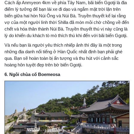
Cách ấp Anmyeon 4km về phía Tây Nam, bãi biển Ggotji là địa
điểm lý tưởng để bạn lái xe đi dạo và ngắm mặt trời lặn trên
biển giữa hai hòn Núi Ông và Núi Bà. Truyền thuyết kể lại rằng
vợ của một người lính thời Shilla đã mòn mỏi chờ chồng về đến
chết và hóa thân thành Núi Bà. Truyền thuyết thú vị này cũng là
lý do khiến du khách tò mò thích thú khi đến với bãi biển Ggotji.
Và nếu bạn là người yêu thích nhiếp ảnh thì đây là một trong
những địa danh nổi tiếng ở Hàn Quốc nhất định bạn phải ghé
qua. Bạn sẽ hoàn toàn bị ấn tượng và thu hút với cảnh sắc
hoàng hôn tuyệt đẹp trên bờ biển Ggotji.
6. Ngôi chùa cổ Boemeosa