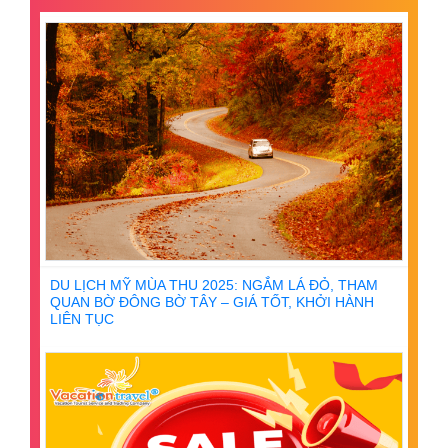
DU LỊCH MỸ MÙA THU 2025: NGẮM LÁ ĐỎ, THAM
QUAN BỜ ĐÔNG BỜ TÂY – GIÁ TỐT, KHỞI HÀNH
LIÊN TỤC