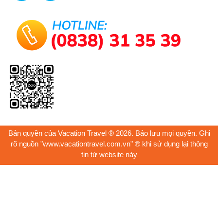
Bản quyền của Vacation Travel ® 2026. Bảo lưu mọi quyền. Ghi
rõ nguồn "www.vacationtravel.com.vn" ® khi sử dụng lại thông
tin từ website này