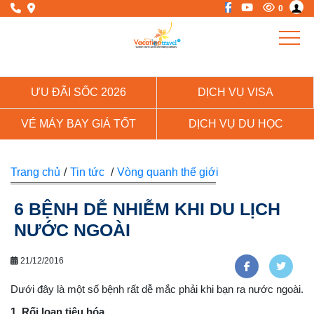
0
ƯU ĐÃI SỐC 2026
DỊCH VỤ VISA
VÉ MÁY BAY GIÁ TỐT
DỊCH VỤ DU HỌC
Trang chủ
/
Tin tức
/
Vòng quanh thế giới
6 BỆNH DỄ NHIỄM KHI DU LỊCH
NƯỚC NGOÀI
21/12/2016
Dưới đây là một số bệnh rất dễ mắc phải khi bạn ra nước ngoài.
1. Rối loạn tiêu hóa