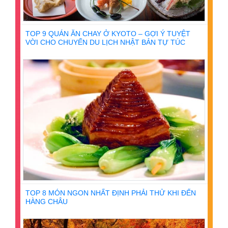
TOP 9 QUÁN ĂN CHAY Ở KYOTO – GỢI Ý TUYỆT
VỜI CHO CHUYẾN DU LỊCH NHẬT BẢN TỰ TÚC
TOP 8 MÓN NGON NHẤT ĐỊNH PHẢI THỬ KHI ĐẾN
HÀNG CHÂU