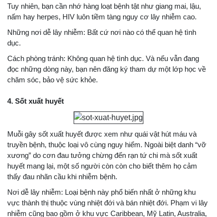
Tuy nhiên, bạn cần nhớ hàng loạt bệnh tật như giang mai, lậu,
nấm hay herpes, HIV luôn tiềm tàng nguy cơ lây nhiễm cao.
Những nơi dễ lây nhiễm: Bất cứ nơi nào có thể quan hệ tình
dục.
Cách phòng tránh: Không quan hệ tình dục. Và nếu vẫn đang
đọc những dòng này, bạn nên đăng ký tham dự một lớp học về
chăm sóc, bảo vệ sức khỏe.
4. Sốt xuất huyết
Muỗi gây sốt xuất huyết được xem như quái vật hút máu và
truyền bệnh, thuộc loại vô cùng nguy hiểm. Ngoài biệt danh “vỡ
xương” do cơn đau tưởng chừng đến rạn tứ chi mà sốt xuất
huyết mang lại, một số người còn còn cho biết thêm họ cảm
thấy đau nhãn cầu khi nhiễm bệnh.
Nơi dễ lây nhiễm: Loại bệnh này phổ biến nhất ở những khu
vực thành thị thuộc vùng nhiệt đới và bán nhiệt đới. Phạm vi lây
nhiễm cũng bao gồm ở khu vực Caribbean, Mỹ Latin, Australia,