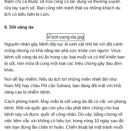
thậm chí cả thuốc xịt mũi cũng có tác dụng và thường xuyên
rửa tay sạch sẽ. Bạn cũng nên tránh thật xa những khách du
lịch có biểu hiện bị cúm.
6. Sốt vàng da
Nguyên nhân gây bệnh tiếp tục là sinh vật nhỏ bé với đôi cánh
mỏng nhưng có khả năng tàn phá sức khỏe con người. Virus
bệnh sốt vàng da trú ẩn trong các loại muỗi và có thể khiến bạn
bị sốt, nôn mửa đi cùng một loạt các triệu chứng gây đau đớn
khác.
Nơi dễ lây nhiễm: Nếu du lịch tới những miền nhiệt đới như
Nam Mỹ hay châu Phi cận Sahara, bạn đang đối mặt với khả
năng cao bị nhiễm bệnh.
Cách phòng tránh: May mắn là sốt vàng da đã có vắc xin phòng
bệnh. Một vài quốc gia còn yêu cầu phải tiêm chủng cho loại
bệnh này và được quốc tế công nhận. Dù vậy, bằng chứng về
việc tiêm vắc xin không có hiệu lực trong vòng 10 ngày sau đó
nên bạn đừng lần chần trì hoãn. Chiến thuật bịt mặt tránh muỗi