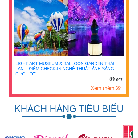
LIGHT ART MUSEUM & BALLOON GARDEN THÁI
LAN – ĐIỂM CHECK-IN NGHỆ THUẬT ÁNH SÁNG
CỰC HOT
667
Xem thêm
KHÁCH HÀNG TIÊU BIỂU