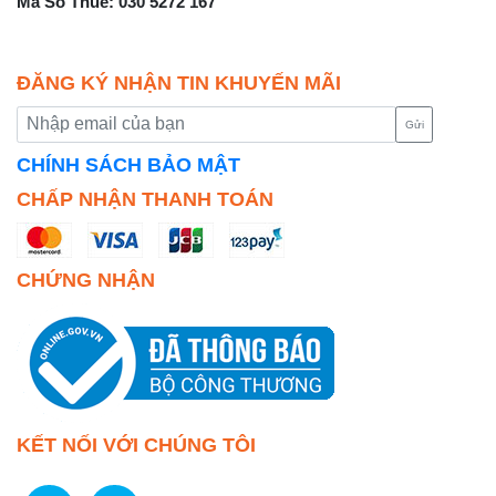
Mã Số Thuế: 030 5272 167
ĐĂNG KÝ NHẬN TIN KHUYẾN MÃI
Gửi
CHÍNH SÁCH BẢO MẬT
CHẤP NHẬN THANH TOÁN
CHỨNG NHẬN
KẾT NỐI VỚI CHÚNG TÔI