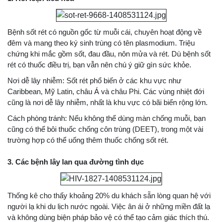
Bệnh sốt rét có nguồn gốc từ muỗi cái, chuyên hoạt động về
đêm và mang theo ký sinh trùng có tên plasmodium. Triệu
chứng khi mắc gồm sốt, đau đầu, nôn mửa và rét. Dù bệnh sốt
rét có thuốc điều trị, bạn vẫn nên chú ý giữ gìn sức khỏe.
Nơi dễ lây nhiễm: Sốt rét phổ biến ở các khu vực như
Caribbean, Mỹ Latin, châu Á và châu Phi. Các vùng nhiệt đới
cũng là nơi dễ lây nhiễm, nhất là khu vực có bãi biển rộng lớn.
Cách phòng tránh: Nếu không thể dùng màn chống muỗi, bạn
cũng có thể bôi thuốc chống côn trùng (DEET), trong một vài
trường hợp có thể uống thêm thuốc chống sốt rét.
3. Các bệnh lây lan qua đường tình dục
Thống kê cho thấy khoảng 20% du khách sẵn lòng quan hệ với
người lạ khi du lịch nước ngoài. Việc ân ái ở những miền đất lạ
và không dùng biện pháp bảo vệ có thể tạo cảm giác thích thú.