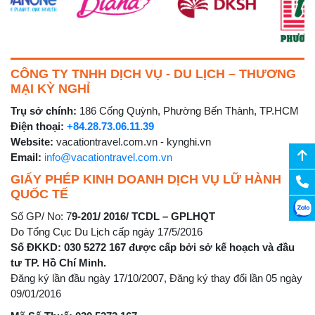
CÔNG TY TNHH DỊCH VỤ - DU LỊCH – THƯƠNG
MẠI KỲ NGHỈ
Trụ sở chính:
186 Cống Quỳnh, Phường Bến Thành, TP.HCM
Điện thoại:
+84.28.73.06.11.39
Website:
vacationtravel.com.vn - kynghi.vn
Email:
info@vacationtravel.com.vn
GIẤY PHÉP KINH DOANH DỊCH VỤ LỮ HÀNH
QUỐC TẾ
Số GP/ No: 7
9-201/ 2016/ TCDL – GPLHQT
Do Tổng Cục Du Lịch cấp ngày 17/5/2016
Số ĐKKD: 030 5272 167 được cấp bởi sở kế hoạch và đầu
tư TP. Hồ Chí Minh.
Đăng ký lần đầu ngày 17/10/2007, Đăng ký thay đổi lần 05 ngày
09/01/2016