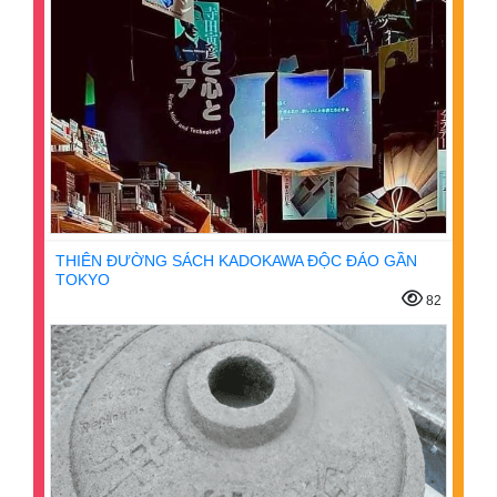
THIÊN ĐƯỜNG SÁCH KADOKAWA ĐỘC ĐÁO GẦN
TOKYO
82