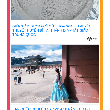
GIẾNG ÂM DƯƠNG Ở CỬU HOA SƠN – TRUYỀN
THUYẾT HUYỀN BÍ TẠI THÁNH ĐỊA PHẬT GIÁO
TRUNG QUỐC
421
HÀN QUỐC DỰ KIẾN CẤP VISA 10 NĂM CHO DU