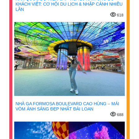
KHÁCH VIỆT: CƠ HỘI DU LỊCH & NHẬP CẢNH NHIỀU
LẦN
618
NHÀ GA FORMOSA BOULEVARD CAO HÙNG – MÁI
VÒM ÁNH SÁNG ĐẸP NHẤT ĐÀI LOAN
688