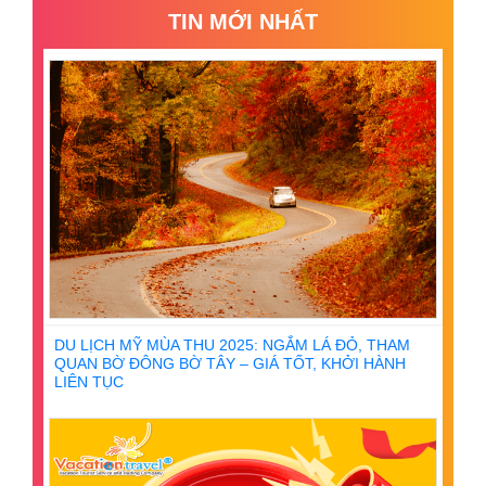
TIN MỚI NHẤT
DU LỊCH MỸ MÙA THU 2025: NGẮM LÁ ĐỎ, THAM
QUAN BỜ ĐÔNG BỜ TÂY – GIÁ TỐT, KHỞI HÀNH
LIÊN TỤC