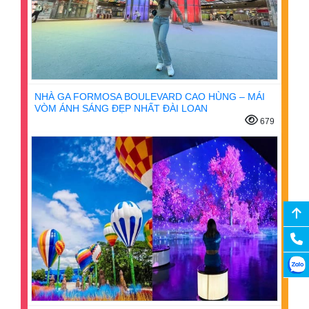
NHÀ GA FORMOSA BOULEVARD CAO HÙNG – MÁI
VÒM ÁNH SÁNG ĐẸP NHẤT ĐÀI LOAN
679