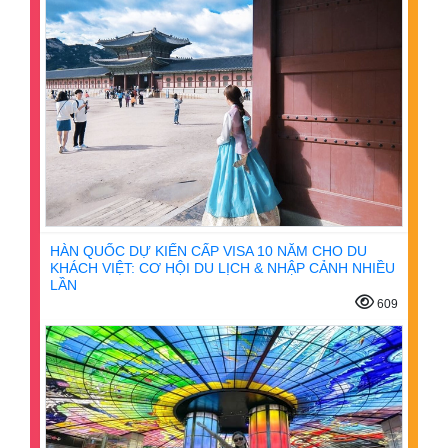
HÀN QUỐC DỰ KIẾN CẤP VISA 10 NĂM CHO DU
KHÁCH VIỆT: CƠ HỘI DU LỊCH & NHẬP CẢNH NHIỀU
LẦN
609