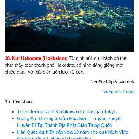
18. Núi Hakodate (Hokkaido):
Từ đỉnh núi, du khách có thể
nhìn thấy toàn thành phố Hakodate có hình dáng giống một
chiếc quạt, với bãi biển uốn lượn 2 bên.
Nguồn: http://jpvn.net/
Vacation Travel
Tin tức khác:
Thiên đường sách Kadokawa độc đáo gần Tokyo
Giếng Âm Dương ở Cửu Hoa Sơn – Truyền Thuyết
Huyền Bí Tại Thánh Địa Phật Giáo Trung Quốc
Hàn Quốc dự kiến cấp visa 10 năm cho du khách Việt:
Cơ hội du lịch & nhập cảnh nhiều lần