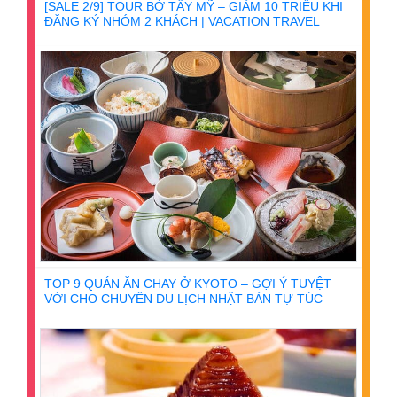
[SALE 2/9] TOUR BỜ TÂY MỸ – GIẢM 10 TRIỆU KHI
ĐĂNG KÝ NHÓM 2 KHÁCH | VACATION TRAVEL
TOP 9 QUÁN ĂN CHAY Ở KYOTO – GỢI Ý TUYỆT
VỜI CHO CHUYẾN DU LỊCH NHẬT BẢN TỰ TÚC