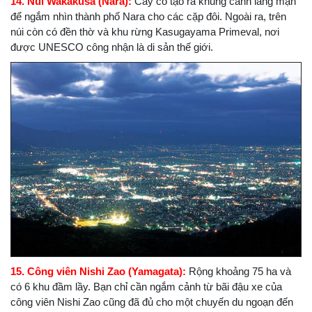
14. Núi Wakakusa (Nara):
Cây cỏ tạo ra khung cảnh lãng mạn
để ngắm nhìn thành phố Nara cho các cặp đôi. Ngoài ra, trên
núi còn có đền thờ và khu rừng Kasugayama Primeval, nơi
được UNESCO công nhận là di sản thế giới.
15. Công viên Nishi Zao (Yamagata):
Rộng khoảng 75 ha và
có 6 khu đầm lầy. Bạn chỉ cần ngắm cảnh từ bãi đậu xe của
công viên Nishi Zao cũng đã đủ cho một chuyến du ngoạn đến