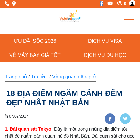
0
ƯU ĐÃI SỐC 2026
DỊCH VỤ VISA
VÉ MÁY BAY GIÁ TỐT
DỊCH VỤ DU HỌC
Trang chủ
/
Tin tức
/
Vòng quanh thế giới
18 ĐỊA ĐIỂM NGẮM CẢNH ĐÊM
ĐẸP NHẤT NHẬT BẢN
07/02/2017
1. Đài quan sát Tokyo:
Đây là một trong những địa điểm tốt
nhất để ngắm cảnh quan thủ đô Nhật Bản. Đài quan sát cho góc