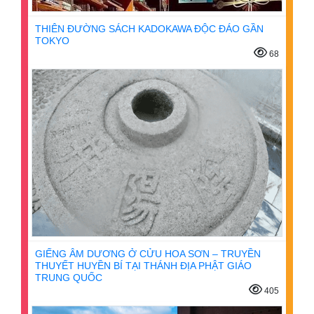
THIÊN ĐƯỜNG SÁCH KADOKAWA ĐỘC ĐÁO GẦN
TOKYO
68
GIẾNG ÂM DƯƠNG Ở CỬU HOA SƠN – TRUYỀN
THUYẾT HUYỀN BÍ TẠI THÁNH ĐỊA PHẬT GIÁO
TRUNG QUỐC
405