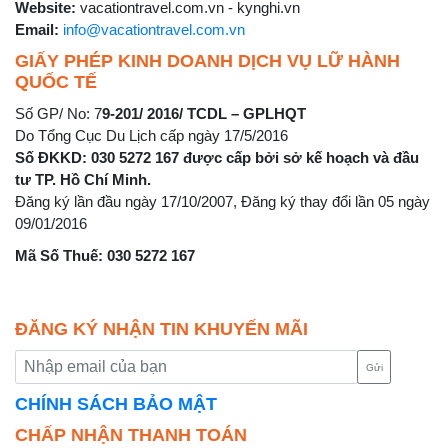
Website:
vacationtravel.com.vn - kynghi.vn
Email:
info@vacationtravel.com.vn
GIẤY PHÉP KINH DOANH DỊCH VỤ LỮ HÀNH
QUỐC TẾ
Số GP/ No: 7
9-201/ 2016/ TCDL – GPLHQT
Do Tổng Cục Du Lịch cấp ngày 17/5/2016
Số ĐKKD: 030 5272 167 được cấp bởi sở kế hoạch và đầu
tư TP. Hồ Chí Minh.
Đăng ký lần đầu ngày 17/10/2007, Đăng ký thay đổi lần 05 ngày
09/01/2016
Mã Số Thuế: 030 5272 167
ĐĂNG KÝ NHẬN TIN KHUYẾN MÃI
Gửi
CHÍNH SÁCH BẢO MẬT
CHẤP NHẬN THANH TOÁN