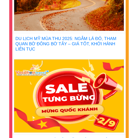
DU LỊCH MỸ MÙA THU 2025: NGẮM LÁ ĐỎ, THAM
QUAN BỜ ĐÔNG BỜ TÂY – GIÁ TỐT, KHỞI HÀNH
LIÊN TỤC