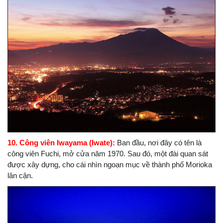
10. Công viên Iwayama (Iwate):
Ban đầu, nơi đây có tên là
công viên Fuchi, mở cửa năm 1970. Sau đó, một đài quan sát
được xây dựng, cho cái nhìn ngoạn mục về thành phố Morioka
lân cận.