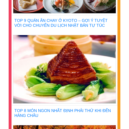
TOP 9 QUÁN ĂN CHAY Ở KYOTO – GỢI Ý TUYỆT
VỜI CHO CHUYẾN DU LỊCH NHẬT BẢN TỰ TÚC
TOP 8 MÓN NGON NHẤT ĐỊNH PHẢI THỬ KHI ĐẾN
HÀNG CHÂU