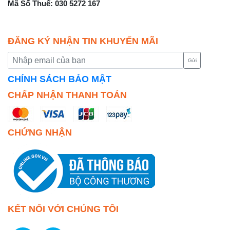
Mã Số Thuế: 030 5272 167
ĐĂNG KÝ NHẬN TIN KHUYẾN MÃI
Gửi
CHÍNH SÁCH BẢO MẬT
CHẤP NHẬN THANH TOÁN
CHỨNG NHẬN
KẾT NỐI VỚI CHÚNG TÔI