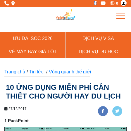
0
ƯU ĐÃI SỐC 2026
DỊCH VỤ VISA
VÉ MÁY BAY GIÁ TỐT
DỊCH VỤ DU HỌC
Trang chủ
/
Tin tức
/
Vòng quanh thế giới
10 ỨNG DỤNG MIỄN PHÍ CẦN
THIẾT CHO NGƯỜI HAY DU LỊCH
27/12/2017
1.PackPoint