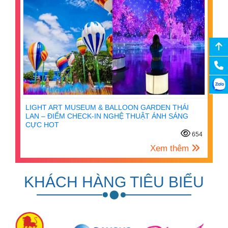
LIGHT ART MUSEUM & BALLOON GARDEN THÁI
LAN – ĐIỂM CHECK-IN NGHỆ THUẬT ÁNH SÁNG
CỰC HOT
654
Xem thêm
KHÁCH HÀNG TIÊU BIỂU