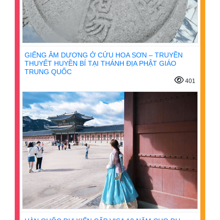
GIẾNG ÂM DƯƠNG Ở CỬU HOA SƠN – TRUYỀN
THUYẾT HUYỀN BÍ TẠI THÁNH ĐỊA PHẬT GIÁO
TRUNG QUỐC
401