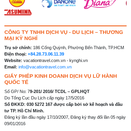
CÔNG TY TNHH DỊCH VỤ - DU LỊCH – THƯƠNG
MẠI KỲ NGHỈ
Trụ sở chính:
186 Cống Quỳnh, Phường Bến Thành, TP.HCM
Điện thoại:
+84.28.73.06.11.39
Website:
vacationtravel.com.vn - kynghi.vn
Email:
info@vacationtravel.com.vn
GIẤY PHÉP KINH DOANH DỊCH VỤ LỮ HÀNH
QUỐC TẾ
Số GP/ No: 7
9-201/ 2016/ TCDL – GPLHQT
Do Tổng Cục Du Lịch cấp ngày 17/5/2016
Số ĐKKD: 030 5272 167 được cấp bởi sở kế hoạch và đầu
tư TP. Hồ Chí Minh.
Đăng ký lần đầu ngày 17/10/2007, Đăng ký thay đổi lần 05 ngày
09/01/2016