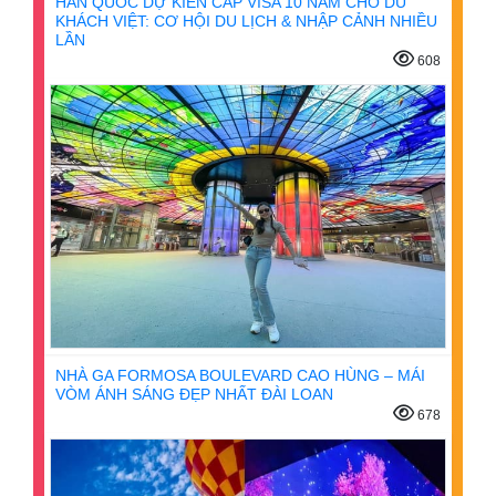
HÀN QUỐC DỰ KIẾN CẤP VISA 10 NĂM CHO DU
KHÁCH VIỆT: CƠ HỘI DU LỊCH & NHẬP CẢNH NHIỀU
LẦN
608
NHÀ GA FORMOSA BOULEVARD CAO HÙNG – MÁI
VÒM ÁNH SÁNG ĐẸP NHẤT ĐÀI LOAN
678