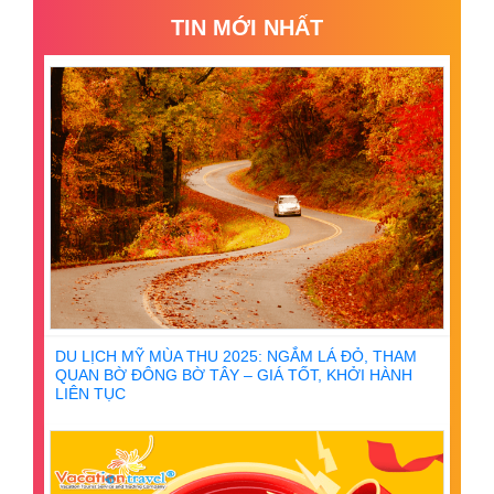
TIN MỚI NHẤT
DU LỊCH MỸ MÙA THU 2025: NGẮM LÁ ĐỎ, THAM
QUAN BỜ ĐÔNG BỜ TÂY – GIÁ TỐT, KHỞI HÀNH
LIÊN TỤC