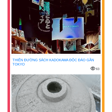
THIÊN ĐƯỜNG SÁCH KADOKAWA ĐỘC ĐÁO GẦN
TOKYO
63