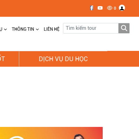
0
Ụ
THÔNG TIN
LIÊN HỆ
ỐT
DỊCH VỤ DU HỌC