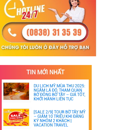
TIN MỚI NHẤT
DU LỊCH MỸ MÙA THU 2025:
NGẮM LÁ ĐỎ, THAM QUAN
BỜ ĐÔNG BỜ TÂY – GIÁ TỐT,
KHỞI HÀNH LIÊN TỤC
[SALE 2/9] TOUR BỜ TÂY MỸ
– GIẢM 10 TRIỆU KHI ĐĂNG
KÝ NHÓM 2 KHÁCH |
VACATION TRAVEL