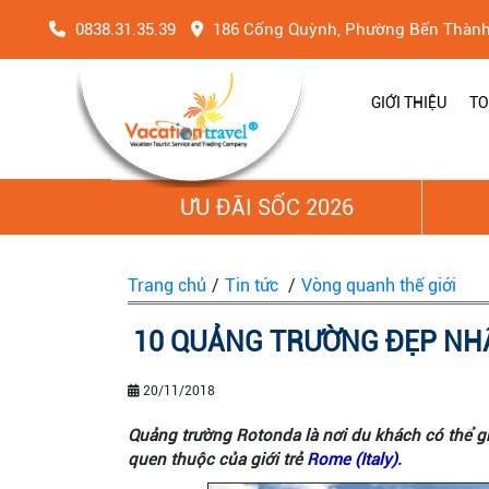
0838.31.35.39
186 Cống Quỳnh, Phường Bến Thàn
GIỚI THIỆU
TO
ƯU ĐÃI SỐC 2026
Trang chủ
/
Tin tức
/
Vòng quanh thế giới
10 QUẢNG TRƯỜNG ĐẸP NHẤ
20/11/2018
Quảng trường Rotonda là nơi du khách có thể 
quen thuộc của giới trẻ
Rome (Italy)
.