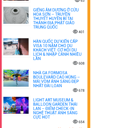
63
GIẾNG ÂM DƯƠNG Ở CỬU
HOA SƠN – TRUYỀN
THUYẾT HUYỀN BÍ TẠI
THÁNH ĐỊA PHẬT GIÁO
TRUNG QUỐC
401
HÀN QUỐC DỰ KIẾN CẤP
VISA 10 NĂM CHO DU
KHÁCH VIỆT: CƠ HỘI DU
LỊCH & NHẬP CẢNH NHIỀU
LẦN
608
NHÀ GA FORMOSA
BOULEVARD CAO HÙNG –
MÁI VÒM ÁNH SÁNG ĐẸP
NHẤT ĐÀI LOAN
678
LIGHT ART MUSEUM &
BALLOON GARDEN THÁI
LAN – ĐIỂM CHECK-IN
NGHỆ THUẬT ÁNH SÁNG
CỰC HOT
654