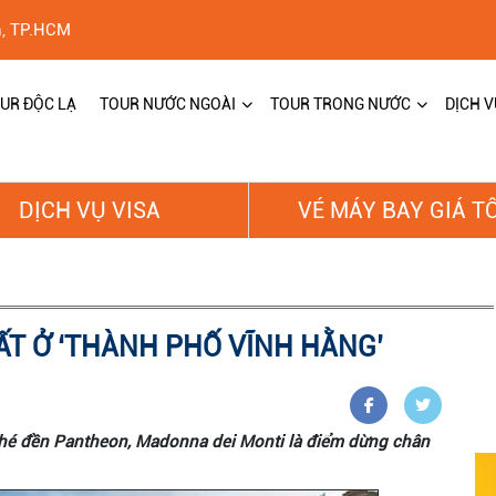
h, TP.HCM
UR ĐỘC LẠ
TOUR NƯỚC NGOÀI
TOUR TRONG NƯỚC
DỊCH V
DỊCH VỤ VISA
VÉ MÁY BAY GIÁ T
T Ở ‘THÀNH PHỐ VĨNH HẰNG’
ghé đền Pantheon, Madonna dei Monti là điểm dừng chân