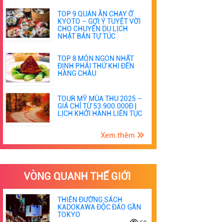
TOP 9 QUÁN ĂN CHAY Ở
KYOTO – GỢI Ý TUYỆT VỜI
CHO CHUYẾN DU LỊCH
NHẬT BẢN TỰ TÚC
TOP 8 MÓN NGON NHẤT
ĐỊNH PHẢI THỬ KHI ĐẾN
HÀNG CHÂU
TOUR MỸ MÙA THU 2025 –
GIÁ CHỈ TỪ 53.900.000Đ |
LỊCH KHỞI HÀNH LIÊN TỤC
Xem thêm
VÒNG QUANH THẾ GIỚI
THIÊN ĐƯỜNG SÁCH
KADOKAWA ĐỘC ĐÁO GẦN
TOKYO